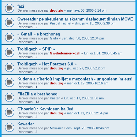
fazi
Dernier message par
drouizig
«
mer. avr. 05, 2006 6:14 pm
Gwereadur pe skeudenn ar skramm dasfaoutet dindan MOVE
Dernier message par
Pascal Trichet
«
dim. janv. 15, 2006 2:39 pm
Réponses :
2
« Gmail » e brezhoneg
Dernier message par
Giulia
«
ven. déc. 30, 2005 12:34 pm
Réponses :
1
Troidigezh « SPIP »
Dernier message par
Gweladenner-kozh
«
lun. oct. 31, 2005 5:45 am
Réponses :
2
Troidigezh « Hot Potatoes 6.0 »
Dernier message par
drouizig
«
jeu. oct. 27, 2005 5:12 pm
Réponses :
3
Kudenn a c'herioù implijet e mezoniezh - ur goulenn 'm eus!
Dernier message par
drouizig
«
mer. oct. 19, 2005 10:16 am
Réponses :
1
FileZilla e brezhoneg
Dernier message par
Kristen
«
lun. oct. 17, 2005 11:30 am
Réponses :
13
C'hoarioù : Kevnidenn ha Jed
Dernier message par
drouizig
«
mar. oct. 11, 2005 12:54 pm
Réponses :
2
Kewerier
Dernier message par
Malo-net
«
dim. sept. 25, 2005 10:46 pm
Réponses :
2