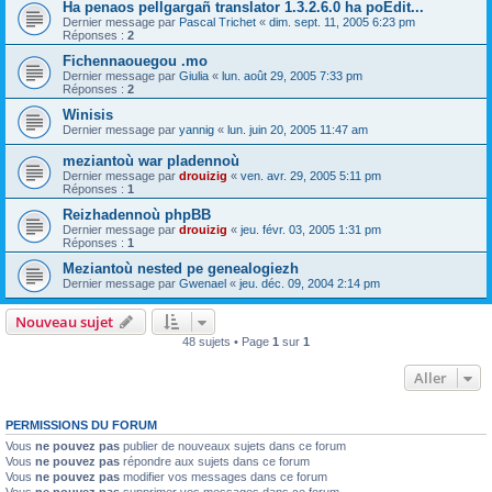
Ha penaos pellgargañ translator 1.3.2.6.0 ha poEdit...
Dernier message par
Pascal Trichet
«
dim. sept. 11, 2005 6:23 pm
Réponses :
2
Fichennaouegou .mo
Dernier message par
Giulia
«
lun. août 29, 2005 7:33 pm
Réponses :
2
Winisis
Dernier message par
yannig
«
lun. juin 20, 2005 11:47 am
meziantoù war pladennoù
Dernier message par
drouizig
«
ven. avr. 29, 2005 5:11 pm
Réponses :
1
Reizhadennoù phpBB
Dernier message par
drouizig
«
jeu. févr. 03, 2005 1:31 pm
Réponses :
1
Meziantoù nested pe genealogiezh
Dernier message par
Gwenael
«
jeu. déc. 09, 2004 2:14 pm
Nouveau sujet
48 sujets • Page
1
sur
1
Aller
PERMISSIONS DU FORUM
Vous
ne pouvez pas
publier de nouveaux sujets dans ce forum
Vous
ne pouvez pas
répondre aux sujets dans ce forum
Vous
ne pouvez pas
modifier vos messages dans ce forum
Vous
ne pouvez pas
supprimer vos messages dans ce forum