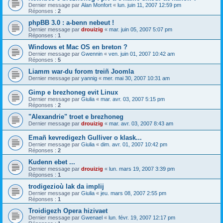
Dernier message par
Alan Monfort
«
lun. juin 11, 2007 12:59 pm
Réponses :
2
phpBB 3.0 : a-benn nebeut !
Dernier message par
drouizig
«
mar. juin 05, 2007 5:07 pm
Réponses :
1
Windows et Mac OS en breton ?
Dernier message par
Gwennin
«
ven. juin 01, 2007 10:42 am
Réponses :
5
Liamm war-du forom treiñ Joomla
Dernier message par
yannig
«
mer. mai 30, 2007 10:31 am
Gimp e brezhoneg evit Linux
Dernier message par
Giulia
«
mar. avr. 03, 2007 5:15 pm
Réponses :
2
"Alexandrie" troet e brezhoneg
Dernier message par
drouizig
«
mar. avr. 03, 2007 8:43 am
Emañ kevredigezh Gulliver o klask...
Dernier message par
Giulia
«
dim. avr. 01, 2007 10:42 pm
Réponses :
2
Kudenn ebet ...
Dernier message par
drouizig
«
lun. mars 19, 2007 3:39 pm
Réponses :
1
trodigezioù lak da implij
Dernier message par
Giulia
«
jeu. mars 08, 2007 2:55 pm
Réponses :
1
Troidigezh Opera hizivaet
Dernier message par
Gwenael
«
lun. févr. 19, 2007 12:17 pm