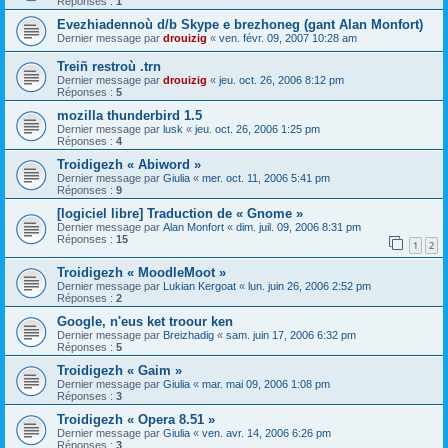
Réponses :
1
Evezhiadennoù d/b Skype e brezhoneg (gant Alan Monfort)
Dernier message par
drouizig
«
ven. févr. 09, 2007 10:28 am
Treiñ restroù .trn
Dernier message par
drouizig
«
jeu. oct. 26, 2006 8:12 pm
Réponses :
5
mozilla thunderbird 1.5
Dernier message par
lusk
«
jeu. oct. 26, 2006 1:25 pm
Réponses :
4
Troidigezh « Abiword »
Dernier message par
Giulia
«
mer. oct. 11, 2006 5:41 pm
Réponses :
9
[logiciel libre] Traduction de « Gnome »
Dernier message par
Alan Monfort
«
dim. juil. 09, 2006 8:31 pm
Réponses :
15
1
2
Troidigezh « MoodleMoot »
Dernier message par
Lukian Kergoat
«
lun. juin 26, 2006 2:52 pm
Réponses :
2
Google, n'eus ket troour ken
Dernier message par
Breizhadig
«
sam. juin 17, 2006 6:32 pm
Réponses :
5
Troidigezh « Gaim »
Dernier message par
Giulia
«
mar. mai 09, 2006 1:08 pm
Réponses :
3
Troidigezh « Opera 8.51 »
Dernier message par
Giulia
«
ven. avr. 14, 2006 6:26 pm
Réponses :
3