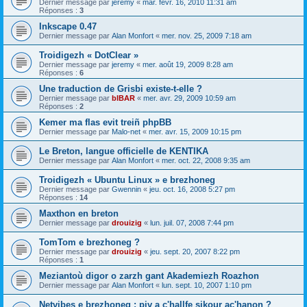
Dernier message par
jeremy
«
mar. févr. 16, 2010 11:31 am
Réponses :
3
Inkscape 0.47
Dernier message par
Alan Monfort
«
mer. nov. 25, 2009 7:18 am
Troidigezh « DotClear »
Dernier message par
jeremy
«
mer. août 19, 2009 8:28 am
Réponses :
6
Une traduction de Grisbi existe-t-elle ?
Dernier message par
bIBAR
«
mer. avr. 29, 2009 10:59 am
Réponses :
2
Kemer ma flas evit treiñ phpBB
Dernier message par
Malo-net
«
mer. avr. 15, 2009 10:15 pm
Le Breton, langue officielle de KENTIKA
Dernier message par
Alan Monfort
«
mer. oct. 22, 2008 9:35 am
Troidigezh « Ubuntu Linux » e brezhoneg
Dernier message par
Gwennin
«
jeu. oct. 16, 2008 5:27 pm
Réponses :
14
Maxthon en breton
Dernier message par
drouizig
«
lun. juil. 07, 2008 7:44 pm
TomTom e brezhoneg ?
Dernier message par
drouizig
«
jeu. sept. 20, 2007 8:22 pm
Réponses :
1
Meziantoù digor o zarzh gant Akademiezh Roazhon
Dernier message par
Alan Monfort
«
lun. sept. 10, 2007 1:10 pm
Netvibes e brezhoneg : piv a c'hallfe sikour ac'hanon ?