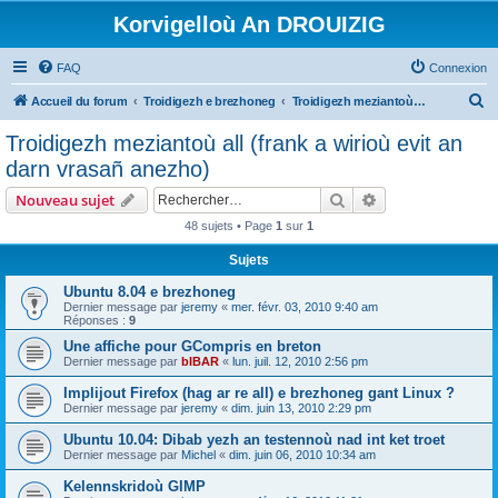
Korvigelloù An DROUIZIG
FAQ
Connexion
R
Accueil du forum
Troidigezh e brezhoneg
Troidigezh meziantoù all (frank a wirioù evit an darn vrasañ anezho)
e
Troidigezh meziantoù all (frank a wirioù evit an
c
darn vrasañ anezho)
h
Rechercher
Recherche avanc
Nouveau sujet
e
48 sujets • Page
1
sur
1
r
Sujets
c
h
Ubuntu 8.04 e brezhoneg
Dernier message par
jeremy
«
mer. févr. 03, 2010 9:40 am
e
Réponses :
9
r
Une affiche pour GCompris en breton
Dernier message par
bIBAR
«
lun. juil. 12, 2010 2:56 pm
Implijout Firefox (hag ar re all) e brezhoneg gant Linux ?
Dernier message par
jeremy
«
dim. juin 13, 2010 2:29 pm
Ubuntu 10.04: Dibab yezh an testennoù nad int ket troet
Dernier message par
Michel
«
dim. juin 06, 2010 10:34 am
Kelennskridoù GIMP