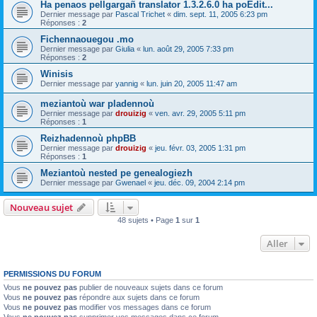
Ha penaos pellgargañ translator 1.3.2.6.0 ha poEdit...
Dernier message par
Pascal Trichet
«
dim. sept. 11, 2005 6:23 pm
Réponses :
2
Fichennaouegou .mo
Dernier message par
Giulia
«
lun. août 29, 2005 7:33 pm
Réponses :
2
Winisis
Dernier message par
yannig
«
lun. juin 20, 2005 11:47 am
meziantoù war pladennoù
Dernier message par
drouizig
«
ven. avr. 29, 2005 5:11 pm
Réponses :
1
Reizhadennoù phpBB
Dernier message par
drouizig
«
jeu. févr. 03, 2005 1:31 pm
Réponses :
1
Meziantoù nested pe genealogiezh
Dernier message par
Gwenael
«
jeu. déc. 09, 2004 2:14 pm
Nouveau sujet
48 sujets • Page
1
sur
1
Aller
PERMISSIONS DU FORUM
Vous
ne pouvez pas
publier de nouveaux sujets dans ce forum
Vous
ne pouvez pas
répondre aux sujets dans ce forum
Vous
ne pouvez pas
modifier vos messages dans ce forum
Vous
ne pouvez pas
supprimer vos messages dans ce forum