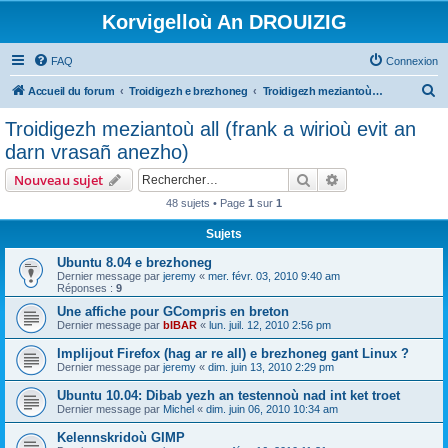
Korvigelloù An DROUIZIG
FAQ
Connexion
R
Accueil du forum
Troidigezh e brezhoneg
Troidigezh meziantoù all (frank a wirioù evit an darn vrasañ anezho)
e
Troidigezh meziantoù all (frank a wirioù evit an
c
darn vrasañ anezho)
h
Rechercher
Recherche avanc
Nouveau sujet
e
48 sujets • Page
1
sur
1
r
Sujets
c
h
Ubuntu 8.04 e brezhoneg
Dernier message par
jeremy
«
mer. févr. 03, 2010 9:40 am
e
Réponses :
9
r
Une affiche pour GCompris en breton
Dernier message par
bIBAR
«
lun. juil. 12, 2010 2:56 pm
Implijout Firefox (hag ar re all) e brezhoneg gant Linux ?
Dernier message par
jeremy
«
dim. juin 13, 2010 2:29 pm
Ubuntu 10.04: Dibab yezh an testennoù nad int ket troet
Dernier message par
Michel
«
dim. juin 06, 2010 10:34 am
Kelennskridoù GIMP