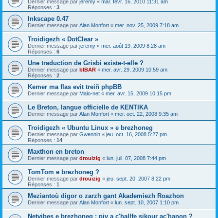
Dernier message par
jeremy
«
mar. févr. 16, 2010 11:31 am
Réponses :
3
Inkscape 0.47
Dernier message par
Alan Monfort
«
mer. nov. 25, 2009 7:18 am
Troidigezh « DotClear »
Dernier message par
jeremy
«
mer. août 19, 2009 8:28 am
Réponses :
6
Une traduction de Grisbi existe-t-elle ?
Dernier message par
bIBAR
«
mer. avr. 29, 2009 10:59 am
Réponses :
2
Kemer ma flas evit treiñ phpBB
Dernier message par
Malo-net
«
mer. avr. 15, 2009 10:15 pm
Le Breton, langue officielle de KENTIKA
Dernier message par
Alan Monfort
«
mer. oct. 22, 2008 9:35 am
Troidigezh « Ubuntu Linux » e brezhoneg
Dernier message par
Gwennin
«
jeu. oct. 16, 2008 5:27 pm
Réponses :
14
Maxthon en breton
Dernier message par
drouizig
«
lun. juil. 07, 2008 7:44 pm
TomTom e brezhoneg ?
Dernier message par
drouizig
«
jeu. sept. 20, 2007 8:22 pm
Réponses :
1
Meziantoù digor o zarzh gant Akademiezh Roazhon
Dernier message par
Alan Monfort
«
lun. sept. 10, 2007 1:10 pm
Netvibes e brezhoneg : piv a c'hallfe sikour ac'hanon ?