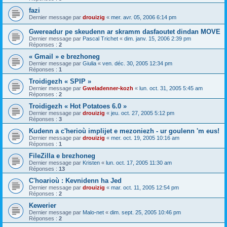
fazi
Dernier message par
drouizig
«
mer. avr. 05, 2006 6:14 pm
Gwereadur pe skeudenn ar skramm dasfaoutet dindan MOVE
Dernier message par
Pascal Trichet
«
dim. janv. 15, 2006 2:39 pm
Réponses :
2
« Gmail » e brezhoneg
Dernier message par
Giulia
«
ven. déc. 30, 2005 12:34 pm
Réponses :
1
Troidigezh « SPIP »
Dernier message par
Gweladenner-kozh
«
lun. oct. 31, 2005 5:45 am
Réponses :
2
Troidigezh « Hot Potatoes 6.0 »
Dernier message par
drouizig
«
jeu. oct. 27, 2005 5:12 pm
Réponses :
3
Kudenn a c'herioù implijet e mezoniezh - ur goulenn 'm eus!
Dernier message par
drouizig
«
mer. oct. 19, 2005 10:16 am
Réponses :
1
FileZilla e brezhoneg
Dernier message par
Kristen
«
lun. oct. 17, 2005 11:30 am
Réponses :
13
C'hoarioù : Kevnidenn ha Jed
Dernier message par
drouizig
«
mar. oct. 11, 2005 12:54 pm
Réponses :
2
Kewerier
Dernier message par
Malo-net
«
dim. sept. 25, 2005 10:46 pm
Réponses :
2