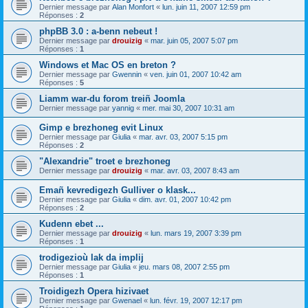
Dernier message par
Alan Monfort
«
lun. juin 11, 2007 12:59 pm
Réponses :
2
phpBB 3.0 : a-benn nebeut !
Dernier message par
drouizig
«
mar. juin 05, 2007 5:07 pm
Réponses :
1
Windows et Mac OS en breton ?
Dernier message par
Gwennin
«
ven. juin 01, 2007 10:42 am
Réponses :
5
Liamm war-du forom treiñ Joomla
Dernier message par
yannig
«
mer. mai 30, 2007 10:31 am
Gimp e brezhoneg evit Linux
Dernier message par
Giulia
«
mar. avr. 03, 2007 5:15 pm
Réponses :
2
"Alexandrie" troet e brezhoneg
Dernier message par
drouizig
«
mar. avr. 03, 2007 8:43 am
Emañ kevredigezh Gulliver o klask...
Dernier message par
Giulia
«
dim. avr. 01, 2007 10:42 pm
Réponses :
2
Kudenn ebet ...
Dernier message par
drouizig
«
lun. mars 19, 2007 3:39 pm
Réponses :
1
trodigezioù lak da implij
Dernier message par
Giulia
«
jeu. mars 08, 2007 2:55 pm
Réponses :
1
Troidigezh Opera hizivaet
Dernier message par
Gwenael
«
lun. févr. 19, 2007 12:17 pm