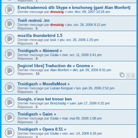
Réponses :
1
Evezhiadennoù d/b Skype e brezhoneg (gant Alan Monfort)
Dernier message par
drouizig
«
ven. févr. 09, 2007 10:28 am
Treiñ restroù .trn
Dernier message par
drouizig
«
jeu. oct. 26, 2006 8:12 pm
Réponses :
5
mozilla thunderbird 1.5
Dernier message par
lusk
«
jeu. oct. 26, 2006 1:25 pm
Réponses :
4
Troidigezh « Abiword »
Dernier message par
Giulia
«
mer. oct. 11, 2006 5:41 pm
Réponses :
9
[logiciel libre] Traduction de « Gnome »
Dernier message par
Alan Monfort
«
dim. juil. 09, 2006 8:31 pm
Réponses :
15
1
2
Troidigezh « MoodleMoot »
Dernier message par
Lukian Kergoat
«
lun. juin 26, 2006 2:52 pm
Réponses :
2
Google, n'eus ket troour ken
Dernier message par
Breizhadig
«
sam. juin 17, 2006 6:32 pm
Réponses :
5
Troidigezh « Gaim »
Dernier message par
Giulia
«
mar. mai 09, 2006 1:08 pm
Réponses :
3
Troidigezh « Opera 8.51 »
Dernier message par
Giulia
«
ven. avr. 14, 2006 6:26 pm
Réponses :
3