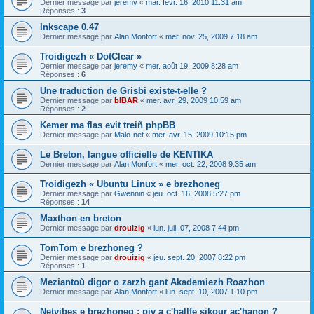
Dernier message par
jeremy
«
mar. févr. 16, 2010 11:31 am
Réponses :
3
Inkscape 0.47
Dernier message par
Alan Monfort
«
mer. nov. 25, 2009 7:18 am
Troidigezh « DotClear »
Dernier message par
jeremy
«
mer. août 19, 2009 8:28 am
Réponses :
6
Une traduction de Grisbi existe-t-elle ?
Dernier message par
bIBAR
«
mer. avr. 29, 2009 10:59 am
Réponses :
2
Kemer ma flas evit treiñ phpBB
Dernier message par
Malo-net
«
mer. avr. 15, 2009 10:15 pm
Le Breton, langue officielle de KENTIKA
Dernier message par
Alan Monfort
«
mer. oct. 22, 2008 9:35 am
Troidigezh « Ubuntu Linux » e brezhoneg
Dernier message par
Gwennin
«
jeu. oct. 16, 2008 5:27 pm
Réponses :
14
Maxthon en breton
Dernier message par
drouizig
«
lun. juil. 07, 2008 7:44 pm
TomTom e brezhoneg ?
Dernier message par
drouizig
«
jeu. sept. 20, 2007 8:22 pm
Réponses :
1
Meziantoù digor o zarzh gant Akademiezh Roazhon
Dernier message par
Alan Monfort
«
lun. sept. 10, 2007 1:10 pm
Netvibes e brezhoneg : piv a c'hallfe sikour ac'hanon ?