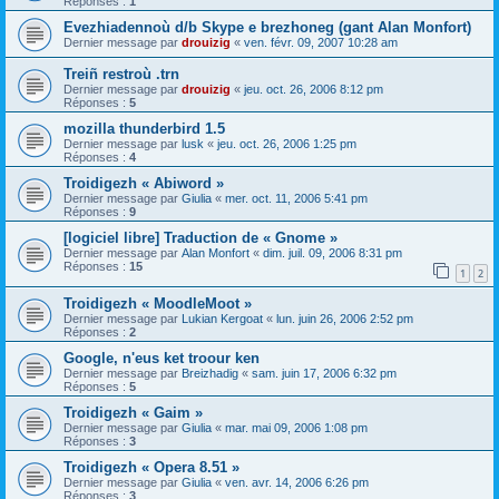
Réponses :
1
Evezhiadennoù d/b Skype e brezhoneg (gant Alan Monfort)
Dernier message par
drouizig
«
ven. févr. 09, 2007 10:28 am
Treiñ restroù .trn
Dernier message par
drouizig
«
jeu. oct. 26, 2006 8:12 pm
Réponses :
5
mozilla thunderbird 1.5
Dernier message par
lusk
«
jeu. oct. 26, 2006 1:25 pm
Réponses :
4
Troidigezh « Abiword »
Dernier message par
Giulia
«
mer. oct. 11, 2006 5:41 pm
Réponses :
9
[logiciel libre] Traduction de « Gnome »
Dernier message par
Alan Monfort
«
dim. juil. 09, 2006 8:31 pm
Réponses :
15
1
2
Troidigezh « MoodleMoot »
Dernier message par
Lukian Kergoat
«
lun. juin 26, 2006 2:52 pm
Réponses :
2
Google, n'eus ket troour ken
Dernier message par
Breizhadig
«
sam. juin 17, 2006 6:32 pm
Réponses :
5
Troidigezh « Gaim »
Dernier message par
Giulia
«
mar. mai 09, 2006 1:08 pm
Réponses :
3
Troidigezh « Opera 8.51 »
Dernier message par
Giulia
«
ven. avr. 14, 2006 6:26 pm
Réponses :
3