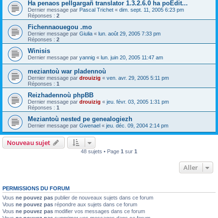
Ha penaos pellgargañ translator 1.3.2.6.0 ha poEdit...
Dernier message par
Pascal Trichet
«
dim. sept. 11, 2005 6:23 pm
Réponses :
2
Fichennaouegou .mo
Dernier message par
Giulia
«
lun. août 29, 2005 7:33 pm
Réponses :
2
Winisis
Dernier message par
yannig
«
lun. juin 20, 2005 11:47 am
meziantoù war pladennoù
Dernier message par
drouizig
«
ven. avr. 29, 2005 5:11 pm
Réponses :
1
Reizhadennoù phpBB
Dernier message par
drouizig
«
jeu. févr. 03, 2005 1:31 pm
Réponses :
1
Meziantoù nested pe genealogiezh
Dernier message par
Gwenael
«
jeu. déc. 09, 2004 2:14 pm
Nouveau sujet
48 sujets • Page
1
sur
1
Aller
PERMISSIONS DU FORUM
Vous
ne pouvez pas
publier de nouveaux sujets dans ce forum
Vous
ne pouvez pas
répondre aux sujets dans ce forum
Vous
ne pouvez pas
modifier vos messages dans ce forum
Vous
ne pouvez pas
supprimer vos messages dans ce forum