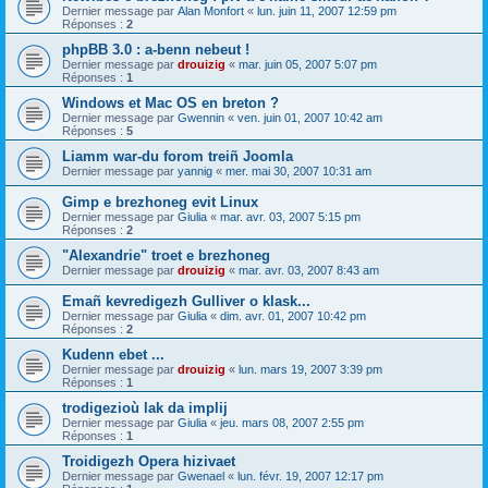
Dernier message par
Alan Monfort
«
lun. juin 11, 2007 12:59 pm
Réponses :
2
phpBB 3.0 : a-benn nebeut !
Dernier message par
drouizig
«
mar. juin 05, 2007 5:07 pm
Réponses :
1
Windows et Mac OS en breton ?
Dernier message par
Gwennin
«
ven. juin 01, 2007 10:42 am
Réponses :
5
Liamm war-du forom treiñ Joomla
Dernier message par
yannig
«
mer. mai 30, 2007 10:31 am
Gimp e brezhoneg evit Linux
Dernier message par
Giulia
«
mar. avr. 03, 2007 5:15 pm
Réponses :
2
"Alexandrie" troet e brezhoneg
Dernier message par
drouizig
«
mar. avr. 03, 2007 8:43 am
Emañ kevredigezh Gulliver o klask...
Dernier message par
Giulia
«
dim. avr. 01, 2007 10:42 pm
Réponses :
2
Kudenn ebet ...
Dernier message par
drouizig
«
lun. mars 19, 2007 3:39 pm
Réponses :
1
trodigezioù lak da implij
Dernier message par
Giulia
«
jeu. mars 08, 2007 2:55 pm
Réponses :
1
Troidigezh Opera hizivaet
Dernier message par
Gwenael
«
lun. févr. 19, 2007 12:17 pm