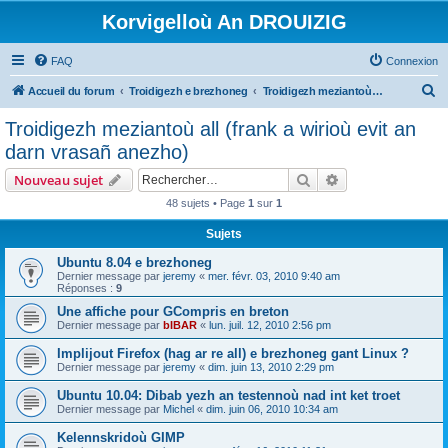
Korvigelloù An DROUIZIG
FAQ
Connexion
R
Accueil du forum
Troidigezh e brezhoneg
Troidigezh meziantoù all (frank a wirioù evit an darn vrasañ anezho)
e
Troidigezh meziantoù all (frank a wirioù evit an
c
darn vrasañ anezho)
h
Rechercher
Recherche avanc
Nouveau sujet
e
48 sujets • Page
1
sur
1
r
Sujets
c
h
Ubuntu 8.04 e brezhoneg
Dernier message par
jeremy
«
mer. févr. 03, 2010 9:40 am
e
Réponses :
9
r
Une affiche pour GCompris en breton
Dernier message par
bIBAR
«
lun. juil. 12, 2010 2:56 pm
Implijout Firefox (hag ar re all) e brezhoneg gant Linux ?
Dernier message par
jeremy
«
dim. juin 13, 2010 2:29 pm
Ubuntu 10.04: Dibab yezh an testennoù nad int ket troet
Dernier message par
Michel
«
dim. juin 06, 2010 10:34 am
Kelennskridoù GIMP