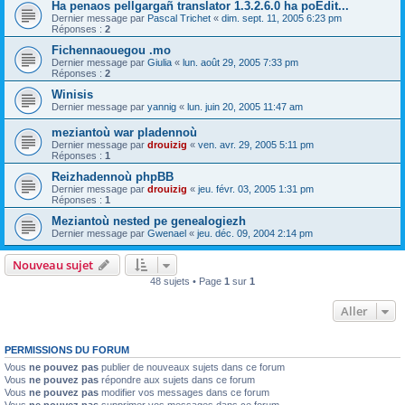
Ha penaos pellgargañ translator 1.3.2.6.0 ha poEdit...
Dernier message par
Pascal Trichet
«
dim. sept. 11, 2005 6:23 pm
Réponses :
2
Fichennaouegou .mo
Dernier message par
Giulia
«
lun. août 29, 2005 7:33 pm
Réponses :
2
Winisis
Dernier message par
yannig
«
lun. juin 20, 2005 11:47 am
meziantoù war pladennoù
Dernier message par
drouizig
«
ven. avr. 29, 2005 5:11 pm
Réponses :
1
Reizhadennoù phpBB
Dernier message par
drouizig
«
jeu. févr. 03, 2005 1:31 pm
Réponses :
1
Meziantoù nested pe genealogiezh
Dernier message par
Gwenael
«
jeu. déc. 09, 2004 2:14 pm
Nouveau sujet
48 sujets • Page
1
sur
1
Aller
PERMISSIONS DU FORUM
Vous
ne pouvez pas
publier de nouveaux sujets dans ce forum
Vous
ne pouvez pas
répondre aux sujets dans ce forum
Vous
ne pouvez pas
modifier vos messages dans ce forum
Vous
ne pouvez pas
supprimer vos messages dans ce forum