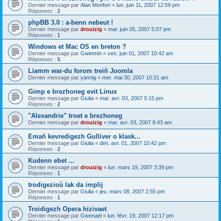
Dernier message par
Alan Monfort
«
lun. juin 11, 2007 12:59 pm
Réponses :
2
phpBB 3.0 : a-benn nebeut !
Dernier message par
drouizig
«
mar. juin 05, 2007 5:07 pm
Réponses :
1
Windows et Mac OS en breton ?
Dernier message par
Gwennin
«
ven. juin 01, 2007 10:42 am
Réponses :
5
Liamm war-du forom treiñ Joomla
Dernier message par
yannig
«
mer. mai 30, 2007 10:31 am
Gimp e brezhoneg evit Linux
Dernier message par
Giulia
«
mar. avr. 03, 2007 5:15 pm
Réponses :
2
"Alexandrie" troet e brezhoneg
Dernier message par
drouizig
«
mar. avr. 03, 2007 8:43 am
Emañ kevredigezh Gulliver o klask...
Dernier message par
Giulia
«
dim. avr. 01, 2007 10:42 pm
Réponses :
2
Kudenn ebet ...
Dernier message par
drouizig
«
lun. mars 19, 2007 3:39 pm
Réponses :
1
trodigezioù lak da implij
Dernier message par
Giulia
«
jeu. mars 08, 2007 2:55 pm
Réponses :
1
Troidigezh Opera hizivaet
Dernier message par
Gwenael
«
lun. févr. 19, 2007 12:17 pm