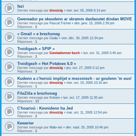
fazi
Dernier message par
drouizig
«
mer. avr. 05, 2006 6:14 pm
Gwereadur pe skeudenn ar skramm dasfaoutet dindan MOVE
Dernier message par
Pascal Trichet
«
dim. janv. 15, 2006 2:39 pm
Réponses :
2
« Gmail » e brezhoneg
Dernier message par
Giulia
«
ven. déc. 30, 2005 12:34 pm
Réponses :
1
Troidigezh « SPIP »
Dernier message par
Gweladenner-kozh
«
lun. oct. 31, 2005 5:45 am
Réponses :
2
Troidigezh « Hot Potatoes 6.0 »
Dernier message par
drouizig
«
jeu. oct. 27, 2005 5:12 pm
Réponses :
3
Kudenn a c'herioù implijet e mezoniezh - ur goulenn 'm eus!
Dernier message par
drouizig
«
mer. oct. 19, 2005 10:16 am
Réponses :
1
FileZilla e brezhoneg
Dernier message par
Kristen
«
lun. oct. 17, 2005 11:30 am
Réponses :
13
C'hoarioù : Kevnidenn ha Jed
Dernier message par
drouizig
«
mar. oct. 11, 2005 12:54 pm
Réponses :
2
Kewerier
Dernier message par
Malo-net
«
dim. sept. 25, 2005 10:46 pm
Réponses :
2