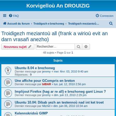
Korvigelloù An DROUIZIG
FAQ
Connexion
R
Accueil du forum
Troidigezh e brezhoneg
Troidigezh meziantoù all (frank a wirioù evit an darn vrasañ anezho)
e
Troidigezh meziantoù all (frank a wirioù evit an
c
darn vrasañ anezho)
h
Rechercher
Recherche avanc
Nouveau sujet
e
48 sujets • Page
1
sur
1
r
Sujets
c
h
Ubuntu 8.04 e brezhoneg
Dernier message par
jeremy
«
mer. févr. 03, 2010 9:40 am
e
Réponses :
9
r
Une affiche pour GCompris en breton
Dernier message par
bIBAR
«
lun. juil. 12, 2010 2:56 pm
Implijout Firefox (hag ar re all) e brezhoneg gant Linux ?
Dernier message par
jeremy
«
dim. juin 13, 2010 2:29 pm
Ubuntu 10.04: Dibab yezh an testennoù nad int ket troet
Dernier message par
Michel
«
dim. juin 06, 2010 10:34 am
Kelennskridoù GIMP