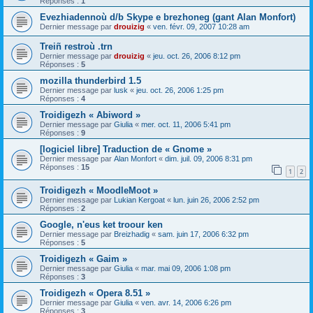
Réponses :
1
Evezhiadennoù d/b Skype e brezhoneg (gant Alan Monfort)
Dernier message par
drouizig
«
ven. févr. 09, 2007 10:28 am
Treiñ restroù .trn
Dernier message par
drouizig
«
jeu. oct. 26, 2006 8:12 pm
Réponses :
5
mozilla thunderbird 1.5
Dernier message par
lusk
«
jeu. oct. 26, 2006 1:25 pm
Réponses :
4
Troidigezh « Abiword »
Dernier message par
Giulia
«
mer. oct. 11, 2006 5:41 pm
Réponses :
9
[logiciel libre] Traduction de « Gnome »
Dernier message par
Alan Monfort
«
dim. juil. 09, 2006 8:31 pm
Réponses :
15
1
2
Troidigezh « MoodleMoot »
Dernier message par
Lukian Kergoat
«
lun. juin 26, 2006 2:52 pm
Réponses :
2
Google, n'eus ket troour ken
Dernier message par
Breizhadig
«
sam. juin 17, 2006 6:32 pm
Réponses :
5
Troidigezh « Gaim »
Dernier message par
Giulia
«
mar. mai 09, 2006 1:08 pm
Réponses :
3
Troidigezh « Opera 8.51 »
Dernier message par
Giulia
«
ven. avr. 14, 2006 6:26 pm
Réponses :
3