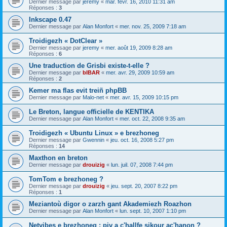
Dernier message par
jeremy
«
mar. févr. 16, 2010 11:31 am
Réponses :
3
Inkscape 0.47
Dernier message par
Alan Monfort
«
mer. nov. 25, 2009 7:18 am
Troidigezh « DotClear »
Dernier message par
jeremy
«
mer. août 19, 2009 8:28 am
Réponses :
6
Une traduction de Grisbi existe-t-elle ?
Dernier message par
bIBAR
«
mer. avr. 29, 2009 10:59 am
Réponses :
2
Kemer ma flas evit treiñ phpBB
Dernier message par
Malo-net
«
mer. avr. 15, 2009 10:15 pm
Le Breton, langue officielle de KENTIKA
Dernier message par
Alan Monfort
«
mer. oct. 22, 2008 9:35 am
Troidigezh « Ubuntu Linux » e brezhoneg
Dernier message par
Gwennin
«
jeu. oct. 16, 2008 5:27 pm
Réponses :
14
Maxthon en breton
Dernier message par
drouizig
«
lun. juil. 07, 2008 7:44 pm
TomTom e brezhoneg ?
Dernier message par
drouizig
«
jeu. sept. 20, 2007 8:22 pm
Réponses :
1
Meziantoù digor o zarzh gant Akademiezh Roazhon
Dernier message par
Alan Monfort
«
lun. sept. 10, 2007 1:10 pm
Netvibes e brezhoneg : piv a c'hallfe sikour ac'hanon ?