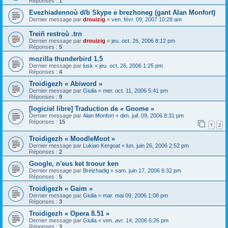
Réponses :
1
Evezhiadennoù d/b Skype e brezhoneg (gant Alan Monfort)
Dernier message par
drouizig
«
ven. févr. 09, 2007 10:28 am
Treiñ restroù .trn
Dernier message par
drouizig
«
jeu. oct. 26, 2006 8:12 pm
Réponses :
5
mozilla thunderbird 1.5
Dernier message par
lusk
«
jeu. oct. 26, 2006 1:25 pm
Réponses :
4
Troidigezh « Abiword »
Dernier message par
Giulia
«
mer. oct. 11, 2006 5:41 pm
Réponses :
9
[logiciel libre] Traduction de « Gnome »
Dernier message par
Alan Monfort
«
dim. juil. 09, 2006 8:31 pm
Réponses :
15
1
2
Troidigezh « MoodleMoot »
Dernier message par
Lukian Kergoat
«
lun. juin 26, 2006 2:52 pm
Réponses :
2
Google, n'eus ket troour ken
Dernier message par
Breizhadig
«
sam. juin 17, 2006 6:32 pm
Réponses :
5
Troidigezh « Gaim »
Dernier message par
Giulia
«
mar. mai 09, 2006 1:08 pm
Réponses :
3
Troidigezh « Opera 8.51 »
Dernier message par
Giulia
«
ven. avr. 14, 2006 6:26 pm
Réponses :
3