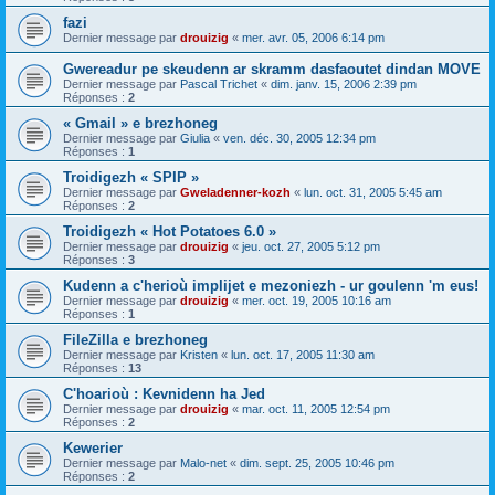
fazi
Dernier message par
drouizig
«
mer. avr. 05, 2006 6:14 pm
Gwereadur pe skeudenn ar skramm dasfaoutet dindan MOVE
Dernier message par
Pascal Trichet
«
dim. janv. 15, 2006 2:39 pm
Réponses :
2
« Gmail » e brezhoneg
Dernier message par
Giulia
«
ven. déc. 30, 2005 12:34 pm
Réponses :
1
Troidigezh « SPIP »
Dernier message par
Gweladenner-kozh
«
lun. oct. 31, 2005 5:45 am
Réponses :
2
Troidigezh « Hot Potatoes 6.0 »
Dernier message par
drouizig
«
jeu. oct. 27, 2005 5:12 pm
Réponses :
3
Kudenn a c'herioù implijet e mezoniezh - ur goulenn 'm eus!
Dernier message par
drouizig
«
mer. oct. 19, 2005 10:16 am
Réponses :
1
FileZilla e brezhoneg
Dernier message par
Kristen
«
lun. oct. 17, 2005 11:30 am
Réponses :
13
C'hoarioù : Kevnidenn ha Jed
Dernier message par
drouizig
«
mar. oct. 11, 2005 12:54 pm
Réponses :
2
Kewerier
Dernier message par
Malo-net
«
dim. sept. 25, 2005 10:46 pm
Réponses :
2