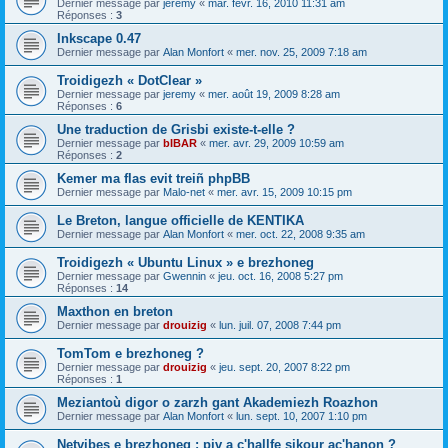
Dernier message par
jeremy
«
mar. févr. 16, 2010 11:31 am
Réponses :
3
Inkscape 0.47
Dernier message par
Alan Monfort
«
mer. nov. 25, 2009 7:18 am
Troidigezh « DotClear »
Dernier message par
jeremy
«
mer. août 19, 2009 8:28 am
Réponses :
6
Une traduction de Grisbi existe-t-elle ?
Dernier message par
bIBAR
«
mer. avr. 29, 2009 10:59 am
Réponses :
2
Kemer ma flas evit treiñ phpBB
Dernier message par
Malo-net
«
mer. avr. 15, 2009 10:15 pm
Le Breton, langue officielle de KENTIKA
Dernier message par
Alan Monfort
«
mer. oct. 22, 2008 9:35 am
Troidigezh « Ubuntu Linux » e brezhoneg
Dernier message par
Gwennin
«
jeu. oct. 16, 2008 5:27 pm
Réponses :
14
Maxthon en breton
Dernier message par
drouizig
«
lun. juil. 07, 2008 7:44 pm
TomTom e brezhoneg ?
Dernier message par
drouizig
«
jeu. sept. 20, 2007 8:22 pm
Réponses :
1
Meziantoù digor o zarzh gant Akademiezh Roazhon
Dernier message par
Alan Monfort
«
lun. sept. 10, 2007 1:10 pm
Netvibes e brezhoneg : piv a c'hallfe sikour ac'hanon ?