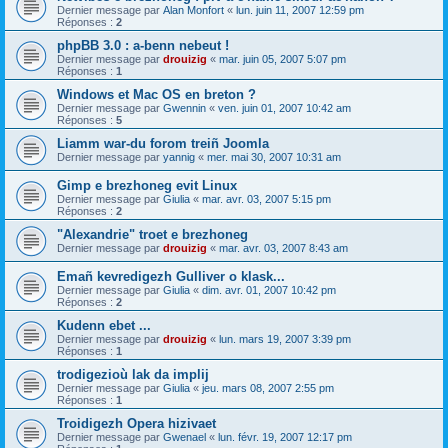
Dernier message par
Alan Monfort
«
lun. juin 11, 2007 12:59 pm
Réponses :
2
phpBB 3.0 : a-benn nebeut !
Dernier message par
drouizig
«
mar. juin 05, 2007 5:07 pm
Réponses :
1
Windows et Mac OS en breton ?
Dernier message par
Gwennin
«
ven. juin 01, 2007 10:42 am
Réponses :
5
Liamm war-du forom treiñ Joomla
Dernier message par
yannig
«
mer. mai 30, 2007 10:31 am
Gimp e brezhoneg evit Linux
Dernier message par
Giulia
«
mar. avr. 03, 2007 5:15 pm
Réponses :
2
"Alexandrie" troet e brezhoneg
Dernier message par
drouizig
«
mar. avr. 03, 2007 8:43 am
Emañ kevredigezh Gulliver o klask...
Dernier message par
Giulia
«
dim. avr. 01, 2007 10:42 pm
Réponses :
2
Kudenn ebet ...
Dernier message par
drouizig
«
lun. mars 19, 2007 3:39 pm
Réponses :
1
trodigezioù lak da implij
Dernier message par
Giulia
«
jeu. mars 08, 2007 2:55 pm
Réponses :
1
Troidigezh Opera hizivaet
Dernier message par
Gwenael
«
lun. févr. 19, 2007 12:17 pm