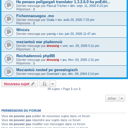
Ha penaos pellgargañ translator 1.3.2.6.0 ha poEdit...
Dernier message par
Pascal Trichet
«
dim. sept. 11, 2005 6:23 pm
Réponses :
2
Fichennaouegou .mo
Dernier message par
Giulia
«
lun. août 29, 2005 7:33 pm
Réponses :
2
Winisis
Dernier message par
yannig
«
lun. juin 20, 2005 11:47 am
meziantoù war pladennoù
Dernier message par
drouizig
«
ven. avr. 29, 2005 5:11 pm
Réponses :
1
Reizhadennoù phpBB
Dernier message par
drouizig
«
jeu. févr. 03, 2005 1:31 pm
Réponses :
1
Meziantoù nested pe genealogiezh
Dernier message par
Gwenael
«
jeu. déc. 09, 2004 2:14 pm
Nouveau sujet
48 sujets • Page
1
sur
1
Aller
PERMISSIONS DU FORUM
Vous
ne pouvez pas
publier de nouveaux sujets dans ce forum
Vous
ne pouvez pas
répondre aux sujets dans ce forum
Vous
ne pouvez pas
modifier vos messages dans ce forum
Vous
ne pouvez pas
supprimer vos messages dans ce forum