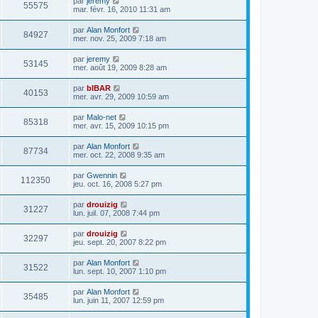
par
jeremy
55575
mar. févr. 16, 2010 11:31 am
par
Alan Monfort
84927
mer. nov. 25, 2009 7:18 am
par
jeremy
53145
mer. août 19, 2009 8:28 am
par
bIBAR
40153
mer. avr. 29, 2009 10:59 am
par
Malo-net
85318
mer. avr. 15, 2009 10:15 pm
par
Alan Monfort
87734
mer. oct. 22, 2008 9:35 am
par
Gwennin
112350
jeu. oct. 16, 2008 5:27 pm
par
drouizig
31227
lun. juil. 07, 2008 7:44 pm
par
drouizig
32297
jeu. sept. 20, 2007 8:22 pm
par
Alan Monfort
31522
lun. sept. 10, 2007 1:10 pm
par
Alan Monfort
35485
lun. juin 11, 2007 12:59 pm