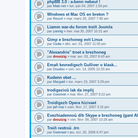
phpBB 3.0 : a-benn nebeut !
par
Malo-net
»
lun. juin 04, 2007 1:50 pm
Windows et Mac OS en breton ?
par
Reuvé
»
mar. mars 20, 2007 7:45 am
Liamm war-du forom treiñ Joomla
par
yannig
»
mer. mai 30, 2007 10:31 am
Gimp e brezhoneg evit Linux
par
Giulia
»
dim. avr. 01, 2007 11:05 pm
"Alexandrie" troet e brezhoneg
par
drouizig
»
mar. avr. 03, 2007 8:43 am
Emañ kevredigezh Gulliver o klask...
par
Doudou
»
ven. oct. 14, 2005 12:33 am
Kudenn ebet ...
par
Margaid
»
lun. mars 19, 2007 3:29 pm
trodigezioù lak da implij
par
Gwennin
»
mar. févr. 27, 2007 8:22 pm
Troidigezh Opera hizivaet
par
jañ-mai
»
sam. févr. 17, 2007 3:15 pm
Evezhiadennoù d/b Skype e brezhoneg (gant Al
par
drouizig
»
ven. févr. 09, 2007 10:28 am
Treiñ restroù .trn
par
Gwenael
»
jeu. oct. 26, 2006 6:47 pm