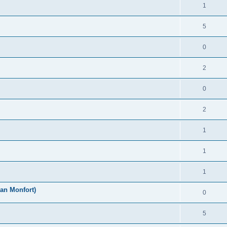
1
5
0
2
0
2
1
1
1
an Monfort)
0
5