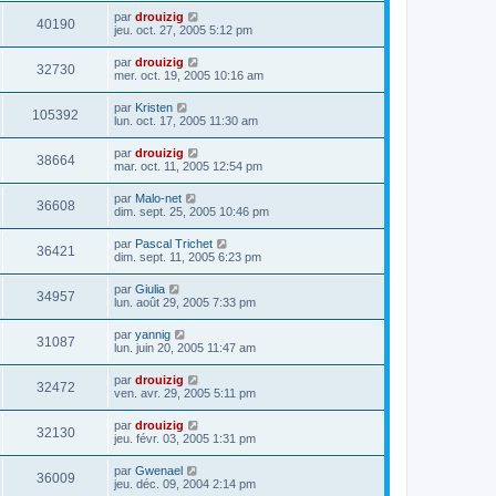
par
drouizig
40190
jeu. oct. 27, 2005 5:12 pm
par
drouizig
32730
mer. oct. 19, 2005 10:16 am
par
Kristen
105392
lun. oct. 17, 2005 11:30 am
par
drouizig
38664
mar. oct. 11, 2005 12:54 pm
par
Malo-net
36608
dim. sept. 25, 2005 10:46 pm
par
Pascal Trichet
36421
dim. sept. 11, 2005 6:23 pm
par
Giulia
34957
lun. août 29, 2005 7:33 pm
par
yannig
31087
lun. juin 20, 2005 11:47 am
par
drouizig
32472
ven. avr. 29, 2005 5:11 pm
par
drouizig
32130
jeu. févr. 03, 2005 1:31 pm
par
Gwenael
36009
jeu. déc. 09, 2004 2:14 pm