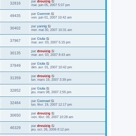
par
drouizig
32816
mar. juin 05, 2007 5:07 pm
par
Gwennin
49435
ven. juin 01, 2007 10:42 am
par
yannig
30402
mer. mai 30, 2007 10:31 am
par
Giulia
37967
mar. avr. 03, 2007 5:15 pm
par
drouizig
30135
mar. avr. 03, 2007 8:43 am
par
Giulia
37849
dim. avr. 01, 2007 10:42 pm
par
drouizig
31359
lun. mars 19, 2007 3:39 pm
par
Giulia
32852
jeu. mars 08, 2007 2:55 pm
par
Gwenael
32464
lun. févr. 19, 2007 12:17 pm
par
drouizig
30650
ven. févr. 09, 2007 10:28 am
par
drouizig
46329
jeu. oct. 26, 2006 8:12 pm