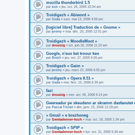
mozilla thunderbird 1.5
par
lusk
»
jeu. oct. 26, 2006 10:34 am
Troidigezh « Abiword »
par
Giulia
»
sam. mai 13, 2006 4:09 pm
[logiciel libre] Traduction de « Gnome »
par
jeremy
»
mar. déc. 20, 2005 12:01 pm
Troidigezh « MoodleMoot »
par
drouizig
»
lun. juin 26, 2006 11:10 am
Google, n'eus ket troour ken
par
Breizh
»
jeu. oct. 27, 2005 9:26 pm
Troidigezh « Gaim »
par
jeremy
»
jeu. mars 23, 2006 6:55 pm
Troidigezh « Opera 8.51 »
par
Giulia
»
mer. févr. 15, 2006 6:39 pm
fazi
par
drouizig
»
mer. avr. 05, 2006 6:14 pm
Gwereadur pe skeudenn ar skramm dasfaoutet
par
Pascal Trichet
»
dim. janv. 15, 2006 12:19 pm
« Gmail » e brezhoneg
par
Gweladenner-kozh
»
mar. oct. 18, 2005 1:34 pm
Troidigezh « SPIP »
par
Gweladenner-kozh
»
lun. oct. 31, 2005 5:39 am