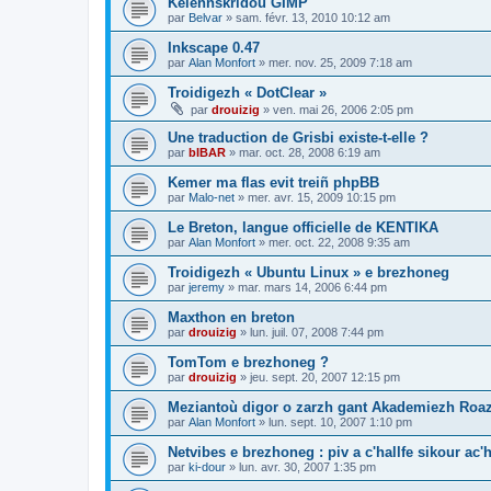
Kelennskridoù GIMP
par
Belvar
»
sam. févr. 13, 2010 10:12 am
Inkscape 0.47
par
Alan Monfort
»
mer. nov. 25, 2009 7:18 am
Troidigezh « DotClear »
par
drouizig
»
ven. mai 26, 2006 2:05 pm
Une traduction de Grisbi existe-t-elle ?
par
bIBAR
»
mar. oct. 28, 2008 6:19 am
Kemer ma flas evit treiñ phpBB
par
Malo-net
»
mer. avr. 15, 2009 10:15 pm
Le Breton, langue officielle de KENTIKA
par
Alan Monfort
»
mer. oct. 22, 2008 9:35 am
Troidigezh « Ubuntu Linux » e brezhoneg
par
jeremy
»
mar. mars 14, 2006 6:44 pm
Maxthon en breton
par
drouizig
»
lun. juil. 07, 2008 7:44 pm
TomTom e brezhoneg ?
par
drouizig
»
jeu. sept. 20, 2007 12:15 pm
Meziantoù digor o zarzh gant Akademiezh Roa
par
Alan Monfort
»
lun. sept. 10, 2007 1:10 pm
Netvibes e brezhoneg : piv a c'hallfe sikour ac
par
ki-dour
»
lun. avr. 30, 2007 1:35 pm