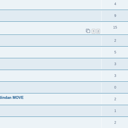
4
9
15
1
2
2
5
3
3
0
 dindan MOVE
2
1
2