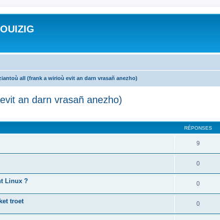
ROUIZIG
iantoù all (frank a wirioù evit an darn vrasañ anezho)
ù evit an darn vrasañ anezho)
cher
cherche avancée
RÉPONSES
9
0
nt Linux ?
0
et troet
0