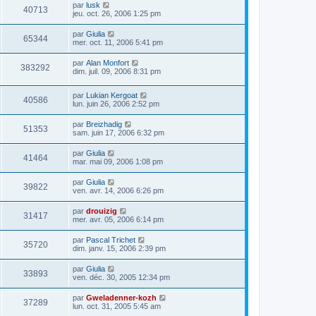
par
lusk
40713
jeu. oct. 26, 2006 1:25 pm
par
Giulia
65344
mer. oct. 11, 2006 5:41 pm
par
Alan Monfort
383292
dim. juil. 09, 2006 8:31 pm
par
Lukian Kergoat
40586
lun. juin 26, 2006 2:52 pm
par
Breizhadig
51353
sam. juin 17, 2006 6:32 pm
par
Giulia
41464
mar. mai 09, 2006 1:08 pm
par
Giulia
39822
ven. avr. 14, 2006 6:26 pm
par
drouizig
31417
mer. avr. 05, 2006 6:14 pm
par
Pascal Trichet
35720
dim. janv. 15, 2006 2:39 pm
par
Giulia
33893
ven. déc. 30, 2005 12:34 pm
par
Gweladenner-kozh
37289
lun. oct. 31, 2005 5:45 am