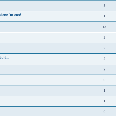
3
ulenn 'm eus!
1
13
2
2
dit...
2
2
0
1
1
0