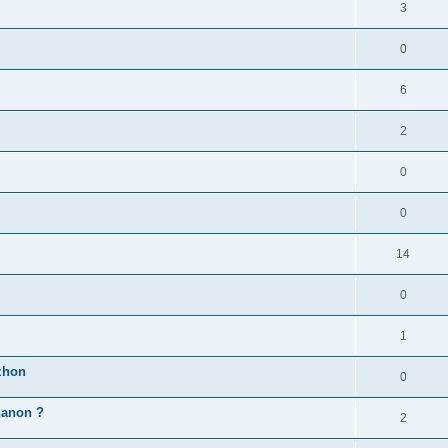
3
0
6
2
0
0
14
0
1
zhon
0
'hanon ?
2