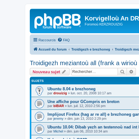
Korvigelloù An D
Foromoù KERZROUIZIG
Raccourcis
FAQ
Accueil du forum
Troidigezh e brezhoneg
Troidigezh mez
Troidigezh meziantoù all (frank a wirio
Recher
Re
Nouveau sujet
SUJETS
Ubuntu 8.04 e brezhoneg
par
drouizig
»
lun. oct. 20, 2008 10:17 am
Une affiche pour GCompris en breton
par
bIBAR
»
lun. juil. 12, 2010 2:56 pm
Implijout Firefox (hag ar re all) e brezhoneg ga
par
jeremy
»
dim. juin 13, 2010 2:29 pm
Ubuntu 10.04: Dibab yezh an testennoù nad int k
par
Michel
»
dim. juin 06, 2010 10:34 am