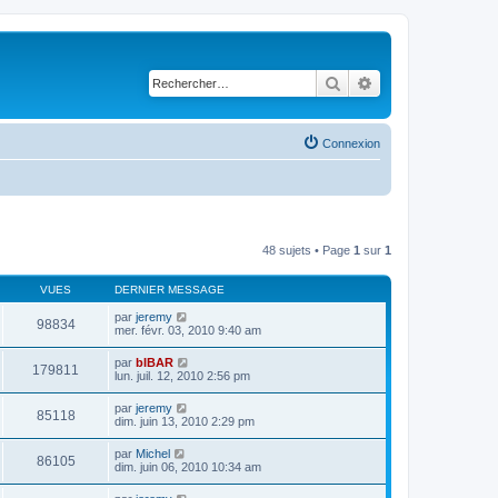
Rechercher
Recherche avancé
Connexion
48 sujets • Page
1
sur
1
VUES
DERNIER MESSAGE
par
jeremy
98834
mer. févr. 03, 2010 9:40 am
par
bIBAR
179811
lun. juil. 12, 2010 2:56 pm
par
jeremy
85118
dim. juin 13, 2010 2:29 pm
par
Michel
86105
dim. juin 06, 2010 10:34 am