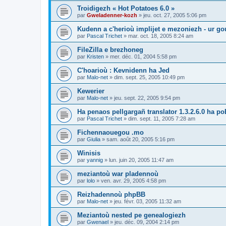
Troidigezh « Hot Potatoes 6.0 »
par
Gweladenner-kozh
»
jeu. oct. 27, 2005 5:06 pm
Kudenn a c'herioù implijet e mezoniezh - ur go
par
Pascal Trichet
»
mar. oct. 18, 2005 8:24 am
FileZilla e brezhoneg
par
Kristen
»
mer. déc. 01, 2004 5:58 pm
C'hoarioù : Kevnidenn ha Jed
par
Malo-net
»
dim. sept. 25, 2005 10:49 pm
Kewerier
par
Malo-net
»
jeu. sept. 22, 2005 9:54 pm
Ha penaos pellgargañ translator 1.3.2.6.0 ha poE
par
Pascal Trichet
»
dim. sept. 11, 2005 7:28 am
Fichennaouegou .mo
par
Giulia
»
sam. août 20, 2005 5:16 pm
Winisis
par
yannig
»
lun. juin 20, 2005 11:47 am
meziantoù war pladennoù
par
lolo
»
ven. avr. 29, 2005 4:58 pm
Reizhadennoù phpBB
par
Malo-net
»
jeu. févr. 03, 2005 11:32 am
Meziantoù nested pe genealogiezh
par
Gwenael
»
jeu. déc. 09, 2004 2:14 pm