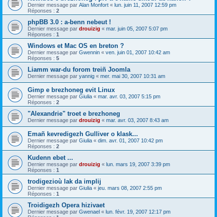
Dernier message par
Alan Monfort
«
lun. juin 11, 2007 12:59 pm
Réponses :
2
phpBB 3.0 : a-benn nebeut !
Dernier message par
drouizig
«
mar. juin 05, 2007 5:07 pm
Réponses :
1
Windows et Mac OS en breton ?
Dernier message par
Gwennin
«
ven. juin 01, 2007 10:42 am
Réponses :
5
Liamm war-du forom treiñ Joomla
Dernier message par
yannig
«
mer. mai 30, 2007 10:31 am
Gimp e brezhoneg evit Linux
Dernier message par
Giulia
«
mar. avr. 03, 2007 5:15 pm
Réponses :
2
"Alexandrie" troet e brezhoneg
Dernier message par
drouizig
«
mar. avr. 03, 2007 8:43 am
Emañ kevredigezh Gulliver o klask...
Dernier message par
Giulia
«
dim. avr. 01, 2007 10:42 pm
Réponses :
2
Kudenn ebet ...
Dernier message par
drouizig
«
lun. mars 19, 2007 3:39 pm
Réponses :
1
trodigezioù lak da implij
Dernier message par
Giulia
«
jeu. mars 08, 2007 2:55 pm
Réponses :
1
Troidigezh Opera hizivaet
Dernier message par
Gwenael
«
lun. févr. 19, 2007 12:17 pm