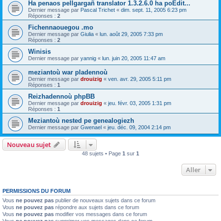
Ha penaos pellgargañ translator 1.3.2.6.0 ha poEdit...
Dernier message par
Pascal Trichet
«
dim. sept. 11, 2005 6:23 pm
Réponses :
2
Fichennaouegou .mo
Dernier message par
Giulia
«
lun. août 29, 2005 7:33 pm
Réponses :
2
Winisis
Dernier message par
yannig
«
lun. juin 20, 2005 11:47 am
meziantoù war pladennoù
Dernier message par
drouizig
«
ven. avr. 29, 2005 5:11 pm
Réponses :
1
Reizhadennoù phpBB
Dernier message par
drouizig
«
jeu. févr. 03, 2005 1:31 pm
Réponses :
1
Meziantoù nested pe genealogiezh
Dernier message par
Gwenael
«
jeu. déc. 09, 2004 2:14 pm
Nouveau sujet
48 sujets • Page
1
sur
1
Aller
PERMISSIONS DU FORUM
Vous
ne pouvez pas
publier de nouveaux sujets dans ce forum
Vous
ne pouvez pas
répondre aux sujets dans ce forum
Vous
ne pouvez pas
modifier vos messages dans ce forum
Vous
ne pouvez pas
supprimer vos messages dans ce forum