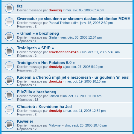
fazi
Dernier message par
drouizig
«
mer. avr. 05, 2006 6:14 pm
Gwereadur pe skeudenn ar skramm dasfaoutet dindan MOVE
Dernier message par
Pascal Trichet
«
dim. janv. 15, 2006 2:39 pm
Réponses :
2
« Gmail » e brezhoneg
Dernier message par
Giulia
«
ven. déc. 30, 2005 12:34 pm
Réponses :
1
Troidigezh « SPIP »
Dernier message par
Gweladenner-kozh
«
lun. oct. 31, 2005 5:45 am
Réponses :
2
Troidigezh « Hot Potatoes 6.0 »
Dernier message par
drouizig
«
jeu. oct. 27, 2005 5:12 pm
Réponses :
3
Kudenn a c'herioù implijet e mezoniezh - ur goulenn 'm eus!
Dernier message par
drouizig
«
mer. oct. 19, 2005 10:16 am
Réponses :
1
FileZilla e brezhoneg
Dernier message par
Kristen
«
lun. oct. 17, 2005 11:30 am
Réponses :
13
C'hoarioù : Kevnidenn ha Jed
Dernier message par
drouizig
«
mar. oct. 11, 2005 12:54 pm
Réponses :
2
Kewerier
Dernier message par
Malo-net
«
dim. sept. 25, 2005 10:46 pm
Réponses :
2