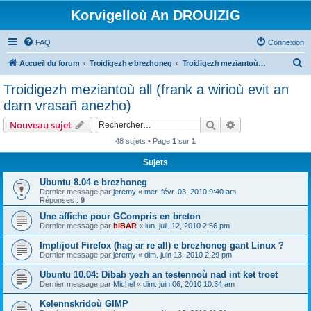
Korvigelloù An DROUIZIG
FAQ
Connexion
R
Accueil du forum
Troidigezh e brezhoneg
Troidigezh meziantoù all (frank a wirioù evit an darn vrasañ anezho)
e
Troidigezh meziantoù all (frank a wirioù evit an
c
darn vrasañ anezho)
h
Rechercher
Recherche avanc
Nouveau sujet
e
48 sujets • Page
1
sur
1
r
Sujets
c
h
Ubuntu 8.04 e brezhoneg
Dernier message par
jeremy
«
mer. févr. 03, 2010 9:40 am
e
Réponses :
9
r
Une affiche pour GCompris en breton
Dernier message par
bIBAR
«
lun. juil. 12, 2010 2:56 pm
Implijout Firefox (hag ar re all) e brezhoneg gant Linux ?
Dernier message par
jeremy
«
dim. juin 13, 2010 2:29 pm
Ubuntu 10.04: Dibab yezh an testennoù nad int ket troet
Dernier message par
Michel
«
dim. juin 06, 2010 10:34 am
Kelennskridoù GIMP