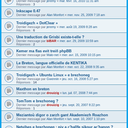
Dernier message par
jeremy
«
mar. févr. 16, 2010 11:31 am
Réponses :
3
Inkscape 0.47
Dernier message par
Alan Monfort
«
mer. nov. 25, 2009 7:18 am
Troidigezh « DotClear »
Dernier message par
jeremy
«
mer. août 19, 2009 8:28 am
Réponses :
6
Une traduction de Grisbi existe-t-elle ?
Dernier message par
bIBAR
«
mer. avr. 29, 2009 10:59 am
Réponses :
2
Kemer ma flas evit treiñ phpBB
Dernier message par
Malo-net
«
mer. avr. 15, 2009 10:15 pm
Le Breton, langue officielle de KENTIKA
Dernier message par
Alan Monfort
«
mer. oct. 22, 2008 9:35 am
Troidigezh « Ubuntu Linux » e brezhoneg
Dernier message par
Gwennin
«
jeu. oct. 16, 2008 5:27 pm
Réponses :
14
Maxthon en breton
Dernier message par
drouizig
«
lun. juil. 07, 2008 7:44 pm
TomTom e brezhoneg ?
Dernier message par
drouizig
«
jeu. sept. 20, 2007 8:22 pm
Réponses :
1
Meziantoù digor o zarzh gant Akademiezh Roazhon
Dernier message par
Alan Monfort
«
lun. sept. 10, 2007 1:10 pm
Netvibes e brezhoneg : piv a c'hallfe sikour ac'hanon ?