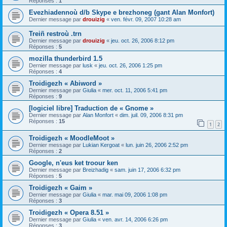
Réponses :
1
Evezhiadennoù d/b Skype e brezhoneg (gant Alan Monfort)
Dernier message par
drouizig
«
ven. févr. 09, 2007 10:28 am
Treiñ restroù .trn
Dernier message par
drouizig
«
jeu. oct. 26, 2006 8:12 pm
Réponses :
5
mozilla thunderbird 1.5
Dernier message par
lusk
«
jeu. oct. 26, 2006 1:25 pm
Réponses :
4
Troidigezh « Abiword »
Dernier message par
Giulia
«
mer. oct. 11, 2006 5:41 pm
Réponses :
9
[logiciel libre] Traduction de « Gnome »
Dernier message par
Alan Monfort
«
dim. juil. 09, 2006 8:31 pm
Réponses :
15
1
2
Troidigezh « MoodleMoot »
Dernier message par
Lukian Kergoat
«
lun. juin 26, 2006 2:52 pm
Réponses :
2
Google, n'eus ket troour ken
Dernier message par
Breizhadig
«
sam. juin 17, 2006 6:32 pm
Réponses :
5
Troidigezh « Gaim »
Dernier message par
Giulia
«
mar. mai 09, 2006 1:08 pm
Réponses :
3
Troidigezh « Opera 8.51 »
Dernier message par
Giulia
«
ven. avr. 14, 2006 6:26 pm
Réponses :
3