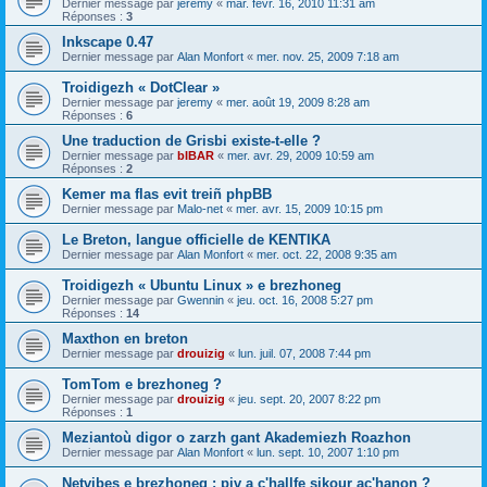
Dernier message par
jeremy
«
mar. févr. 16, 2010 11:31 am
Réponses :
3
Inkscape 0.47
Dernier message par
Alan Monfort
«
mer. nov. 25, 2009 7:18 am
Troidigezh « DotClear »
Dernier message par
jeremy
«
mer. août 19, 2009 8:28 am
Réponses :
6
Une traduction de Grisbi existe-t-elle ?
Dernier message par
bIBAR
«
mer. avr. 29, 2009 10:59 am
Réponses :
2
Kemer ma flas evit treiñ phpBB
Dernier message par
Malo-net
«
mer. avr. 15, 2009 10:15 pm
Le Breton, langue officielle de KENTIKA
Dernier message par
Alan Monfort
«
mer. oct. 22, 2008 9:35 am
Troidigezh « Ubuntu Linux » e brezhoneg
Dernier message par
Gwennin
«
jeu. oct. 16, 2008 5:27 pm
Réponses :
14
Maxthon en breton
Dernier message par
drouizig
«
lun. juil. 07, 2008 7:44 pm
TomTom e brezhoneg ?
Dernier message par
drouizig
«
jeu. sept. 20, 2007 8:22 pm
Réponses :
1
Meziantoù digor o zarzh gant Akademiezh Roazhon
Dernier message par
Alan Monfort
«
lun. sept. 10, 2007 1:10 pm
Netvibes e brezhoneg : piv a c'hallfe sikour ac'hanon ?