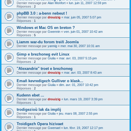
Dernier message par
Alan Monfort
«
lun. juin 11, 2007 12:59 pm
Réponses :
2
phpBB 3.0 : a-benn nebeut !
Dernier message par
drouizig
«
mar. juin 05, 2007 5:07 pm
Réponses :
1
Windows et Mac OS en breton ?
Dernier message par
Gwennin
«
ven. juin 01, 2007 10:42 am
Réponses :
5
Liamm war-du forom treiñ Joomla
Dernier message par
yannig
«
mer. mai 30, 2007 10:31 am
Gimp e brezhoneg evit Linux
Dernier message par
Giulia
«
mar. avr. 03, 2007 5:15 pm
Réponses :
2
"Alexandrie" troet e brezhoneg
Dernier message par
drouizig
«
mar. avr. 03, 2007 8:43 am
Emañ kevredigezh Gulliver o klask...
Dernier message par
Giulia
«
dim. avr. 01, 2007 10:42 pm
Réponses :
2
Kudenn ebet ...
Dernier message par
drouizig
«
lun. mars 19, 2007 3:39 pm
Réponses :
1
trodigezioù lak da implij
Dernier message par
Giulia
«
jeu. mars 08, 2007 2:55 pm
Réponses :
1
Troidigezh Opera hizivaet
Dernier message par
Gwenael
«
lun. févr. 19, 2007 12:17 pm