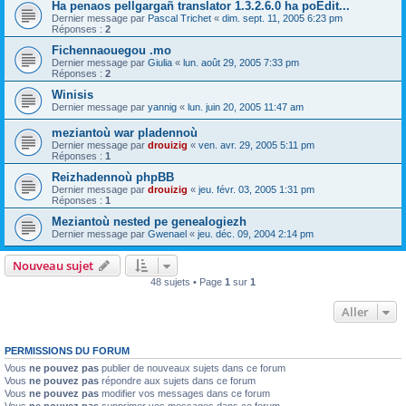
Ha penaos pellgargañ translator 1.3.2.6.0 ha poEdit...
Dernier message par
Pascal Trichet
«
dim. sept. 11, 2005 6:23 pm
Réponses :
2
Fichennaouegou .mo
Dernier message par
Giulia
«
lun. août 29, 2005 7:33 pm
Réponses :
2
Winisis
Dernier message par
yannig
«
lun. juin 20, 2005 11:47 am
meziantoù war pladennoù
Dernier message par
drouizig
«
ven. avr. 29, 2005 5:11 pm
Réponses :
1
Reizhadennoù phpBB
Dernier message par
drouizig
«
jeu. févr. 03, 2005 1:31 pm
Réponses :
1
Meziantoù nested pe genealogiezh
Dernier message par
Gwenael
«
jeu. déc. 09, 2004 2:14 pm
Nouveau sujet
48 sujets • Page
1
sur
1
Aller
PERMISSIONS DU FORUM
Vous
ne pouvez pas
publier de nouveaux sujets dans ce forum
Vous
ne pouvez pas
répondre aux sujets dans ce forum
Vous
ne pouvez pas
modifier vos messages dans ce forum
Vous
ne pouvez pas
supprimer vos messages dans ce forum