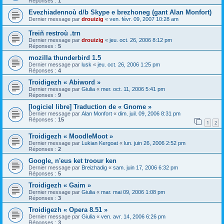
Réponses :
1
Evezhiadennoù d/b Skype e brezhoneg (gant Alan Monfort)
Dernier message par
drouizig
«
ven. févr. 09, 2007 10:28 am
Treiñ restroù .trn
Dernier message par
drouizig
«
jeu. oct. 26, 2006 8:12 pm
Réponses :
5
mozilla thunderbird 1.5
Dernier message par
lusk
«
jeu. oct. 26, 2006 1:25 pm
Réponses :
4
Troidigezh « Abiword »
Dernier message par
Giulia
«
mer. oct. 11, 2006 5:41 pm
Réponses :
9
[logiciel libre] Traduction de « Gnome »
Dernier message par
Alan Monfort
«
dim. juil. 09, 2006 8:31 pm
Réponses :
15
1
2
Troidigezh « MoodleMoot »
Dernier message par
Lukian Kergoat
«
lun. juin 26, 2006 2:52 pm
Réponses :
2
Google, n'eus ket troour ken
Dernier message par
Breizhadig
«
sam. juin 17, 2006 6:32 pm
Réponses :
5
Troidigezh « Gaim »
Dernier message par
Giulia
«
mar. mai 09, 2006 1:08 pm
Réponses :
3
Troidigezh « Opera 8.51 »
Dernier message par
Giulia
«
ven. avr. 14, 2006 6:26 pm
Réponses :
3