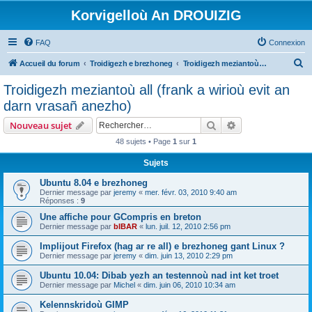
Korvigelloù An DROUIZIG
FAQ
Connexion
R
Accueil du forum
Troidigezh e brezhoneg
Troidigezh meziantoù all (frank a wirioù evit an darn vrasañ anezho)
e
Troidigezh meziantoù all (frank a wirioù evit an
c
darn vrasañ anezho)
h
Rechercher
Recherche avanc
Nouveau sujet
e
48 sujets • Page
1
sur
1
r
Sujets
c
h
Ubuntu 8.04 e brezhoneg
Dernier message par
jeremy
«
mer. févr. 03, 2010 9:40 am
e
Réponses :
9
r
Une affiche pour GCompris en breton
Dernier message par
bIBAR
«
lun. juil. 12, 2010 2:56 pm
Implijout Firefox (hag ar re all) e brezhoneg gant Linux ?
Dernier message par
jeremy
«
dim. juin 13, 2010 2:29 pm
Ubuntu 10.04: Dibab yezh an testennoù nad int ket troet
Dernier message par
Michel
«
dim. juin 06, 2010 10:34 am
Kelennskridoù GIMP