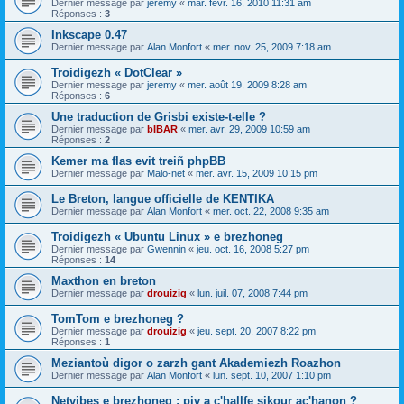
Dernier message par
jeremy
«
mar. févr. 16, 2010 11:31 am
Réponses :
3
Inkscape 0.47
Dernier message par
Alan Monfort
«
mer. nov. 25, 2009 7:18 am
Troidigezh « DotClear »
Dernier message par
jeremy
«
mer. août 19, 2009 8:28 am
Réponses :
6
Une traduction de Grisbi existe-t-elle ?
Dernier message par
bIBAR
«
mer. avr. 29, 2009 10:59 am
Réponses :
2
Kemer ma flas evit treiñ phpBB
Dernier message par
Malo-net
«
mer. avr. 15, 2009 10:15 pm
Le Breton, langue officielle de KENTIKA
Dernier message par
Alan Monfort
«
mer. oct. 22, 2008 9:35 am
Troidigezh « Ubuntu Linux » e brezhoneg
Dernier message par
Gwennin
«
jeu. oct. 16, 2008 5:27 pm
Réponses :
14
Maxthon en breton
Dernier message par
drouizig
«
lun. juil. 07, 2008 7:44 pm
TomTom e brezhoneg ?
Dernier message par
drouizig
«
jeu. sept. 20, 2007 8:22 pm
Réponses :
1
Meziantoù digor o zarzh gant Akademiezh Roazhon
Dernier message par
Alan Monfort
«
lun. sept. 10, 2007 1:10 pm
Netvibes e brezhoneg : piv a c'hallfe sikour ac'hanon ?