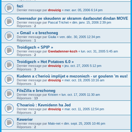
fazi
Dernier message par
drouizig
«
mer. avr. 05, 2006 6:14 pm
Gwereadur pe skeudenn ar skramm dasfaoutet dindan MOVE
Dernier message par
Pascal Trichet
«
dim. janv. 15, 2006 2:39 pm
Réponses :
2
« Gmail » e brezhoneg
Dernier message par
Giulia
«
ven. déc. 30, 2005 12:34 pm
Réponses :
1
Troidigezh « SPIP »
Dernier message par
Gweladenner-kozh
«
lun. oct. 31, 2005 5:45 am
Réponses :
2
Troidigezh « Hot Potatoes 6.0 »
Dernier message par
drouizig
«
jeu. oct. 27, 2005 5:12 pm
Réponses :
3
Kudenn a c'herioù implijet e mezoniezh - ur goulenn 'm eus!
Dernier message par
drouizig
«
mer. oct. 19, 2005 10:16 am
Réponses :
1
FileZilla e brezhoneg
Dernier message par
Kristen
«
lun. oct. 17, 2005 11:30 am
Réponses :
13
C'hoarioù : Kevnidenn ha Jed
Dernier message par
drouizig
«
mar. oct. 11, 2005 12:54 pm
Réponses :
2
Kewerier
Dernier message par
Malo-net
«
dim. sept. 25, 2005 10:46 pm
Réponses :
2