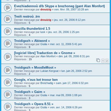
Réponses :
1
Evezhiadennoù d/b Skype e brezhoneg (gant Alan Monfort)
Dernier message par
drouizig
«
ven. févr. 09, 2007 10:28 am
Treiñ restroù .trn
Dernier message par
drouizig
«
jeu. oct. 26, 2006 8:12 pm
Réponses :
5
mozilla thunderbird 1.5
Dernier message par
lusk
«
jeu. oct. 26, 2006 1:25 pm
Réponses :
4
Troidigezh « Abiword »
Dernier message par
Giulia
«
mer. oct. 11, 2006 5:41 pm
Réponses :
9
[logiciel libre] Traduction de « Gnome »
Dernier message par
Alan Monfort
«
dim. juil. 09, 2006 8:31 pm
Réponses :
15
1
2
Troidigezh « MoodleMoot »
Dernier message par
Lukian Kergoat
«
lun. juin 26, 2006 2:52 pm
Réponses :
2
Google, n'eus ket troour ken
Dernier message par
Breizhadig
«
sam. juin 17, 2006 6:32 pm
Réponses :
5
Troidigezh « Gaim »
Dernier message par
Giulia
«
mar. mai 09, 2006 1:08 pm
Réponses :
3
Troidigezh « Opera 8.51 »
Dernier message par
Giulia
«
ven. avr. 14, 2006 6:26 pm
Réponses :
3