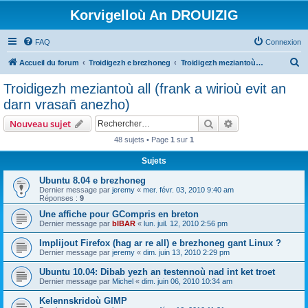
Korvigelloù An DROUIZIG
FAQ
Connexion
R
Accueil du forum
Troidigezh e brezhoneg
Troidigezh meziantoù all (frank a wirioù evit an darn vrasañ anezho)
e
Troidigezh meziantoù all (frank a wirioù evit an
c
darn vrasañ anezho)
h
Rechercher
Recherche avanc
Nouveau sujet
e
48 sujets • Page
1
sur
1
r
Sujets
c
h
Ubuntu 8.04 e brezhoneg
Dernier message par
jeremy
«
mer. févr. 03, 2010 9:40 am
e
Réponses :
9
r
Une affiche pour GCompris en breton
Dernier message par
bIBAR
«
lun. juil. 12, 2010 2:56 pm
Implijout Firefox (hag ar re all) e brezhoneg gant Linux ?
Dernier message par
jeremy
«
dim. juin 13, 2010 2:29 pm
Ubuntu 10.04: Dibab yezh an testennoù nad int ket troet
Dernier message par
Michel
«
dim. juin 06, 2010 10:34 am
Kelennskridoù GIMP