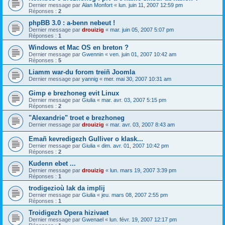
Dernier message par
Alan Monfort
«
lun. juin 11, 2007 12:59 pm
Réponses :
2
phpBB 3.0 : a-benn nebeut !
Dernier message par
drouizig
«
mar. juin 05, 2007 5:07 pm
Réponses :
1
Windows et Mac OS en breton ?
Dernier message par
Gwennin
«
ven. juin 01, 2007 10:42 am
Réponses :
5
Liamm war-du forom treiñ Joomla
Dernier message par
yannig
«
mer. mai 30, 2007 10:31 am
Gimp e brezhoneg evit Linux
Dernier message par
Giulia
«
mar. avr. 03, 2007 5:15 pm
Réponses :
2
"Alexandrie" troet e brezhoneg
Dernier message par
drouizig
«
mar. avr. 03, 2007 8:43 am
Emañ kevredigezh Gulliver o klask...
Dernier message par
Giulia
«
dim. avr. 01, 2007 10:42 pm
Réponses :
2
Kudenn ebet ...
Dernier message par
drouizig
«
lun. mars 19, 2007 3:39 pm
Réponses :
1
trodigezioù lak da implij
Dernier message par
Giulia
«
jeu. mars 08, 2007 2:55 pm
Réponses :
1
Troidigezh Opera hizivaet
Dernier message par
Gwenael
«
lun. févr. 19, 2007 12:17 pm