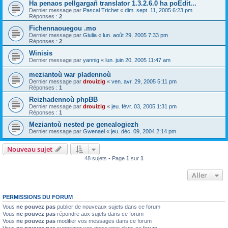
Ha penaos pellgargañ translator 1.3.2.6.0 ha poEdit...
Dernier message par
Pascal Trichet
«
dim. sept. 11, 2005 6:23 pm
Réponses :
2
Fichennaouegou .mo
Dernier message par
Giulia
«
lun. août 29, 2005 7:33 pm
Réponses :
2
Winisis
Dernier message par
yannig
«
lun. juin 20, 2005 11:47 am
meziantoù war pladennoù
Dernier message par
drouizig
«
ven. avr. 29, 2005 5:11 pm
Réponses :
1
Reizhadennoù phpBB
Dernier message par
drouizig
«
jeu. févr. 03, 2005 1:31 pm
Réponses :
1
Meziantoù nested pe genealogiezh
Dernier message par
Gwenael
«
jeu. déc. 09, 2004 2:14 pm
Nouveau sujet
48 sujets • Page
1
sur
1
Aller
PERMISSIONS DU FORUM
Vous
ne pouvez pas
publier de nouveaux sujets dans ce forum
Vous
ne pouvez pas
répondre aux sujets dans ce forum
Vous
ne pouvez pas
modifier vos messages dans ce forum
Vous
ne pouvez pas
supprimer vos messages dans ce forum