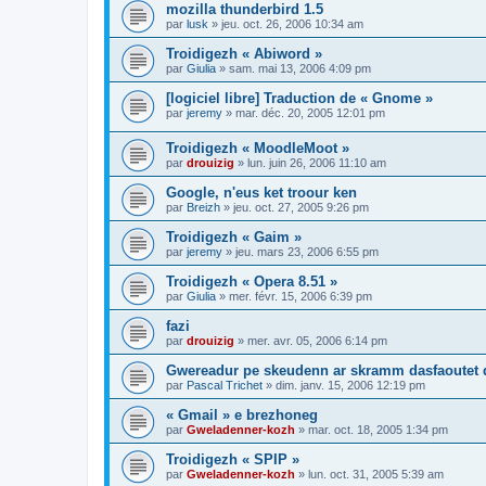
mozilla thunderbird 1.5
par
lusk
»
jeu. oct. 26, 2006 10:34 am
Troidigezh « Abiword »
par
Giulia
»
sam. mai 13, 2006 4:09 pm
[logiciel libre] Traduction de « Gnome »
par
jeremy
»
mar. déc. 20, 2005 12:01 pm
Troidigezh « MoodleMoot »
par
drouizig
»
lun. juin 26, 2006 11:10 am
Google, n'eus ket troour ken
par
Breizh
»
jeu. oct. 27, 2005 9:26 pm
Troidigezh « Gaim »
par
jeremy
»
jeu. mars 23, 2006 6:55 pm
Troidigezh « Opera 8.51 »
par
Giulia
»
mer. févr. 15, 2006 6:39 pm
fazi
par
drouizig
»
mer. avr. 05, 2006 6:14 pm
Gwereadur pe skeudenn ar skramm dasfaoutet
par
Pascal Trichet
»
dim. janv. 15, 2006 12:19 pm
« Gmail » e brezhoneg
par
Gweladenner-kozh
»
mar. oct. 18, 2005 1:34 pm
Troidigezh « SPIP »
par
Gweladenner-kozh
»
lun. oct. 31, 2005 5:39 am