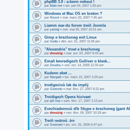
phpBB 3.0 : a-benn nebeut !
par
Malo-net
»
lun. juin 04, 2007 1:50 pm
Windows et Mac OS en breton ?
par
Reuvé
»
mar. mars 20, 2007 7:45 am
Liamm war-du forom treiñ Joomla
par
yannig
»
mer. mai 30, 2007 10:31 am
Gimp e brezhoneg evit Linux
par
Giulia
»
dim. avr. 01, 2007 11:05 pm
"Alexandrie" troet e brezhoneg
par
drouizig
»
mar. avr. 03, 2007 8:43 am
Emañ kevredigezh Gulliver o klask...
par
Doudou
»
ven. oct. 14, 2005 12:33 am
Kudenn ebet ...
par
Margaid
»
lun. mars 19, 2007 3:29 pm
trodigezioù lak da implij
par
Gwennin
»
mar. févr. 27, 2007 8:22 pm
Troidigezh Opera hizivaet
par
jañ-mai
»
sam. févr. 17, 2007 3:15 pm
Evezhiadennoù d/b Skype e brezhoneg (gant Al
par
drouizig
»
ven. févr. 09, 2007 10:28 am
Treiñ restroù .trn
par
Gwenael
»
jeu. oct. 26, 2006 6:47 pm