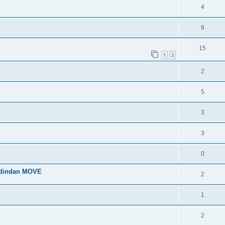
4
9
15
1
2
2
5
3
3
0
 dindan MOVE
2
1
2