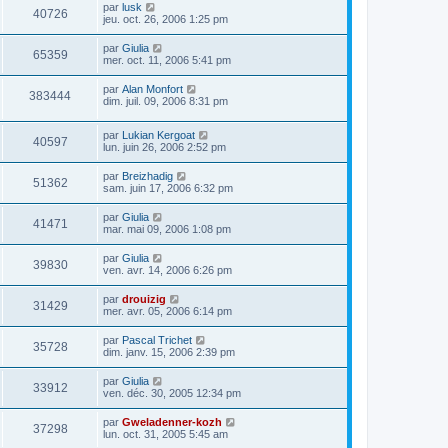
par
lusk
40726
jeu. oct. 26, 2006 1:25 pm
par
Giulia
65359
mer. oct. 11, 2006 5:41 pm
par
Alan Monfort
383444
dim. juil. 09, 2006 8:31 pm
par
Lukian Kergoat
40597
lun. juin 26, 2006 2:52 pm
par
Breizhadig
51362
sam. juin 17, 2006 6:32 pm
par
Giulia
41471
mar. mai 09, 2006 1:08 pm
par
Giulia
39830
ven. avr. 14, 2006 6:26 pm
par
drouizig
31429
mer. avr. 05, 2006 6:14 pm
par
Pascal Trichet
35728
dim. janv. 15, 2006 2:39 pm
par
Giulia
33912
ven. déc. 30, 2005 12:34 pm
par
Gweladenner-kozh
37298
lun. oct. 31, 2005 5:45 am