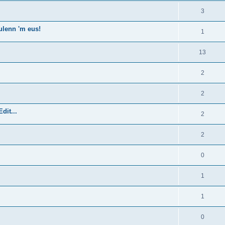
3
ulenn 'm eus!
1
13
2
2
dit...
2
2
0
1
1
0