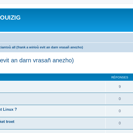
ROUIZIG
iantoù all (frank a wirioù evit an darn vrasañ anezho)
ù evit an darn vrasañ anezho)
cher
cherche avancée
RÉPONSES
9
0
nt Linux ?
0
et troet
0