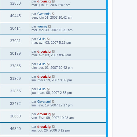
par
drouizig
32830
mar. juin 05, 2007 5:07 pm
par
Gwennin
49445
ven. juin 01, 2007 10:42 am
par
yannig
30414
mer. mai 30, 2007 10:31 am
par
Giulia
37981
mar. avr. 03, 2007 5:15 pm
par
drouizig
30139
mar. avr. 03, 2007 8:43 am
par
Giulia
37865
dim. avr. 01, 2007 10:42 pm
par
drouizig
31369
lun. mars 19, 2007 3:39 pm
par
Giulia
32865
jeu. mars 08, 2007 2:55 pm
par
Gwenael
32472
lun. févr. 19, 2007 12:17 pm
par
drouizig
30660
ven. févr. 09, 2007 10:28 am
par
drouizig
46340
jeu. oct. 26, 2006 8:12 pm