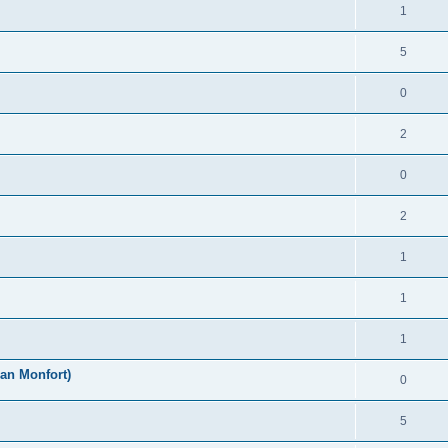
1
5
0
2
0
2
1
1
1
an Monfort)
0
5