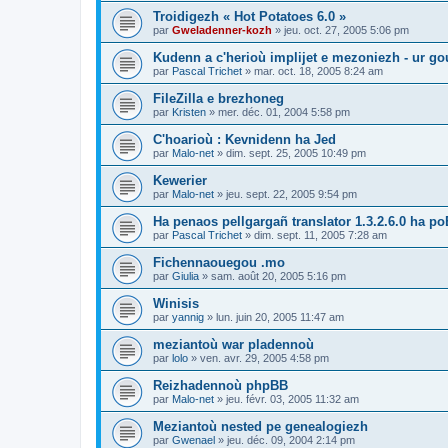
Troidigezh « Hot Potatoes 6.0 »
par
Gweladenner-kozh
»
jeu. oct. 27, 2005 5:06 pm
Kudenn a c'herioù implijet e mezoniezh - ur go
par
Pascal Trichet
»
mar. oct. 18, 2005 8:24 am
FileZilla e brezhoneg
par
Kristen
»
mer. déc. 01, 2004 5:58 pm
C'hoarioù : Kevnidenn ha Jed
par
Malo-net
»
dim. sept. 25, 2005 10:49 pm
Kewerier
par
Malo-net
»
jeu. sept. 22, 2005 9:54 pm
Ha penaos pellgargañ translator 1.3.2.6.0 ha poE
par
Pascal Trichet
»
dim. sept. 11, 2005 7:28 am
Fichennaouegou .mo
par
Giulia
»
sam. août 20, 2005 5:16 pm
Winisis
par
yannig
»
lun. juin 20, 2005 11:47 am
meziantoù war pladennoù
par
lolo
»
ven. avr. 29, 2005 4:58 pm
Reizhadennoù phpBB
par
Malo-net
»
jeu. févr. 03, 2005 11:32 am
Meziantoù nested pe genealogiezh
par
Gwenael
»
jeu. déc. 09, 2004 2:14 pm