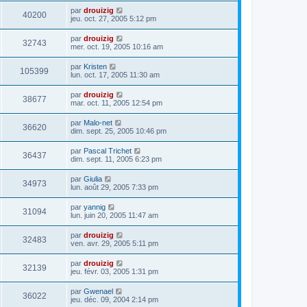
par
drouizig
40200
jeu. oct. 27, 2005 5:12 pm
par
drouizig
32743
mer. oct. 19, 2005 10:16 am
par
Kristen
105399
lun. oct. 17, 2005 11:30 am
par
drouizig
38677
mar. oct. 11, 2005 12:54 pm
par
Malo-net
36620
dim. sept. 25, 2005 10:46 pm
par
Pascal Trichet
36437
dim. sept. 11, 2005 6:23 pm
par
Giulia
34973
lun. août 29, 2005 7:33 pm
par
yannig
31094
lun. juin 20, 2005 11:47 am
par
drouizig
32483
ven. avr. 29, 2005 5:11 pm
par
drouizig
32139
jeu. févr. 03, 2005 1:31 pm
par
Gwenael
36022
jeu. déc. 09, 2004 2:14 pm