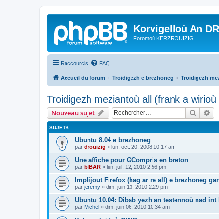
Korvigelloù An D
Foromoù KERZROUIZIG
Raccourcis
FAQ
Accueil du forum
Troidigezh e brezhoneg
Troidigezh mez
Troidigezh meziantoù all (frank a wirio
Recher
Re
Nouveau sujet
SUJETS
Ubuntu 8.04 e brezhoneg
par
drouizig
»
lun. oct. 20, 2008 10:17 am
Une affiche pour GCompris en breton
par
bIBAR
»
lun. juil. 12, 2010 2:56 pm
Implijout Firefox (hag ar re all) e brezhoneg ga
par
jeremy
»
dim. juin 13, 2010 2:29 pm
Ubuntu 10.04: Dibab yezh an testennoù nad int k
par
Michel
»
dim. juin 06, 2010 10:34 am