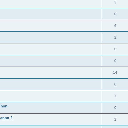
3
0
6
2
0
0
14
0
1
zhon
0
'hanon ?
2