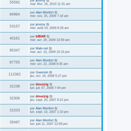
par
jeremy
55592
mar. févr. 16, 2010 11:31 am
par
Alan Monfort
84964
mer. nov. 25, 2009 7:18 am
par
jeremy
53157
mer. août 19, 2009 8:28 am
par
bIBAR
40161
mer. avr. 29, 2009 10:59 am
par
Malo-net
85347
mer. avr. 15, 2009 10:15 pm
par
Alan Monfort
87755
mer. oct. 22, 2008 9:35 am
par
Gwennin
112362
jeu. oct. 16, 2008 5:27 pm
par
drouizig
31238
lun. juil. 07, 2008 7:44 pm
par
drouizig
32306
jeu. sept. 20, 2007 8:22 pm
par
Alan Monfort
31533
lun. sept. 10, 2007 1:10 pm
par
Alan Monfort
35497
lun. juin 11, 2007 12:59 pm