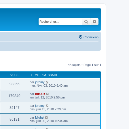
Rechercher
Recherche avancé
Connexion
48 sujets • Page
1
sur
1
VUES
DERNIER MESSAGE
par
jeremy
98856
mer. févr. 03, 2010 9:40 am
par
bIBAR
179849
lun. juil. 12, 2010 2:56 pm
par
jeremy
85147
dim. juin 13, 2010 2:29 pm
par
Michel
86131
dim. juin 06, 2010 10:34 am