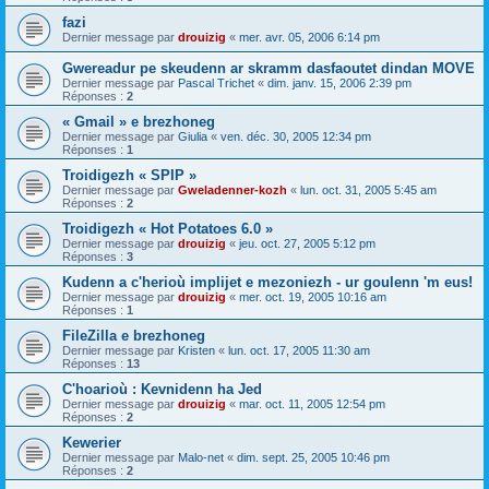
fazi
Dernier message par
drouizig
«
mer. avr. 05, 2006 6:14 pm
Gwereadur pe skeudenn ar skramm dasfaoutet dindan MOVE
Dernier message par
Pascal Trichet
«
dim. janv. 15, 2006 2:39 pm
Réponses :
2
« Gmail » e brezhoneg
Dernier message par
Giulia
«
ven. déc. 30, 2005 12:34 pm
Réponses :
1
Troidigezh « SPIP »
Dernier message par
Gweladenner-kozh
«
lun. oct. 31, 2005 5:45 am
Réponses :
2
Troidigezh « Hot Potatoes 6.0 »
Dernier message par
drouizig
«
jeu. oct. 27, 2005 5:12 pm
Réponses :
3
Kudenn a c'herioù implijet e mezoniezh - ur goulenn 'm eus!
Dernier message par
drouizig
«
mer. oct. 19, 2005 10:16 am
Réponses :
1
FileZilla e brezhoneg
Dernier message par
Kristen
«
lun. oct. 17, 2005 11:30 am
Réponses :
13
C'hoarioù : Kevnidenn ha Jed
Dernier message par
drouizig
«
mar. oct. 11, 2005 12:54 pm
Réponses :
2
Kewerier
Dernier message par
Malo-net
«
dim. sept. 25, 2005 10:46 pm
Réponses :
2