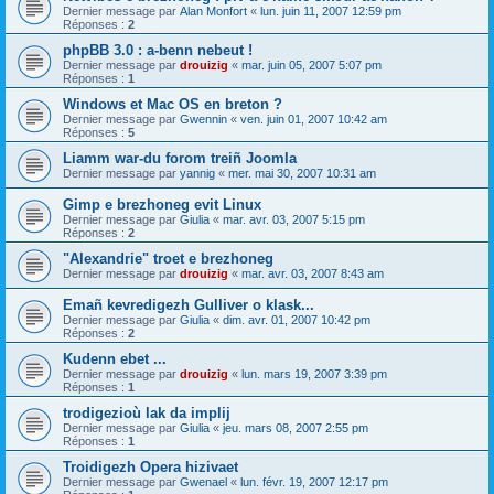
Dernier message par
Alan Monfort
«
lun. juin 11, 2007 12:59 pm
Réponses :
2
phpBB 3.0 : a-benn nebeut !
Dernier message par
drouizig
«
mar. juin 05, 2007 5:07 pm
Réponses :
1
Windows et Mac OS en breton ?
Dernier message par
Gwennin
«
ven. juin 01, 2007 10:42 am
Réponses :
5
Liamm war-du forom treiñ Joomla
Dernier message par
yannig
«
mer. mai 30, 2007 10:31 am
Gimp e brezhoneg evit Linux
Dernier message par
Giulia
«
mar. avr. 03, 2007 5:15 pm
Réponses :
2
"Alexandrie" troet e brezhoneg
Dernier message par
drouizig
«
mar. avr. 03, 2007 8:43 am
Emañ kevredigezh Gulliver o klask...
Dernier message par
Giulia
«
dim. avr. 01, 2007 10:42 pm
Réponses :
2
Kudenn ebet ...
Dernier message par
drouizig
«
lun. mars 19, 2007 3:39 pm
Réponses :
1
trodigezioù lak da implij
Dernier message par
Giulia
«
jeu. mars 08, 2007 2:55 pm
Réponses :
1
Troidigezh Opera hizivaet
Dernier message par
Gwenael
«
lun. févr. 19, 2007 12:17 pm