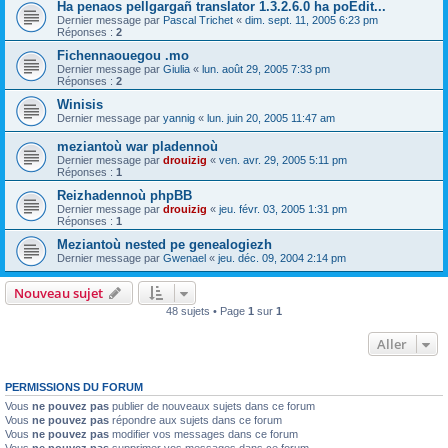
Ha penaos pellgargañ translator 1.3.2.6.0 ha poEdit...
Dernier message par
Pascal Trichet
«
dim. sept. 11, 2005 6:23 pm
Réponses :
2
Fichennaouegou .mo
Dernier message par
Giulia
«
lun. août 29, 2005 7:33 pm
Réponses :
2
Winisis
Dernier message par
yannig
«
lun. juin 20, 2005 11:47 am
meziantoù war pladennoù
Dernier message par
drouizig
«
ven. avr. 29, 2005 5:11 pm
Réponses :
1
Reizhadennoù phpBB
Dernier message par
drouizig
«
jeu. févr. 03, 2005 1:31 pm
Réponses :
1
Meziantoù nested pe genealogiezh
Dernier message par
Gwenael
«
jeu. déc. 09, 2004 2:14 pm
Nouveau sujet
48 sujets • Page
1
sur
1
Aller
PERMISSIONS DU FORUM
Vous
ne pouvez pas
publier de nouveaux sujets dans ce forum
Vous
ne pouvez pas
répondre aux sujets dans ce forum
Vous
ne pouvez pas
modifier vos messages dans ce forum
Vous
ne pouvez pas
supprimer vos messages dans ce forum