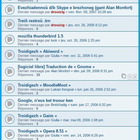
Réponses :
1
Evezhiadennoù d/b Skype e brezhoneg (gant Alan Monfort)
Dernier message par
drouizig
«
ven. févr. 09, 2007 10:28 am
Treiñ restroù .trn
Dernier message par
drouizig
«
jeu. oct. 26, 2006 8:12 pm
Réponses :
5
mozilla thunderbird 1.5
Dernier message par
lusk
«
jeu. oct. 26, 2006 1:25 pm
Réponses :
4
Troidigezh « Abiword »
Dernier message par
Giulia
«
mer. oct. 11, 2006 5:41 pm
Réponses :
9
[logiciel libre] Traduction de « Gnome »
Dernier message par
Alan Monfort
«
dim. juil. 09, 2006 8:31 pm
Réponses :
15
1
2
Troidigezh « MoodleMoot »
Dernier message par
Lukian Kergoat
«
lun. juin 26, 2006 2:52 pm
Réponses :
2
Google, n'eus ket troour ken
Dernier message par
Breizhadig
«
sam. juin 17, 2006 6:32 pm
Réponses :
5
Troidigezh « Gaim »
Dernier message par
Giulia
«
mar. mai 09, 2006 1:08 pm
Réponses :
3
Troidigezh « Opera 8.51 »
Dernier message par
Giulia
«
ven. avr. 14, 2006 6:26 pm
Réponses :
3