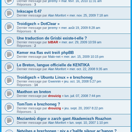
Dernier message par
jeremy
«
mar. févr. 16, 2010 11:31 am
Réponses :
3
Inkscape 0.47
Dernier message par
Alan Monfort
«
mer. nov. 25, 2009 7:18 am
Troidigezh « DotClear »
Dernier message par
jeremy
«
mer. août 19, 2009 8:28 am
Réponses :
6
Une traduction de Grisbi existe-t-elle ?
Dernier message par
bIBAR
«
mer. avr. 29, 2009 10:59 am
Réponses :
2
Kemer ma flas evit treiñ phpBB
Dernier message par
Malo-net
«
mer. avr. 15, 2009 10:15 pm
Le Breton, langue officielle de KENTIKA
Dernier message par
Alan Monfort
«
mer. oct. 22, 2008 9:35 am
Troidigezh « Ubuntu Linux » e brezhoneg
Dernier message par
Gwennin
«
jeu. oct. 16, 2008 5:27 pm
Réponses :
14
Maxthon en breton
Dernier message par
drouizig
«
lun. juil. 07, 2008 7:44 pm
TomTom e brezhoneg ?
Dernier message par
drouizig
«
jeu. sept. 20, 2007 8:22 pm
Réponses :
1
Meziantoù digor o zarzh gant Akademiezh Roazhon
Dernier message par
Alan Monfort
«
lun. sept. 10, 2007 1:10 pm
Netvibes e brezhoneg : piv a c'hallfe sikour ac'hanon ?