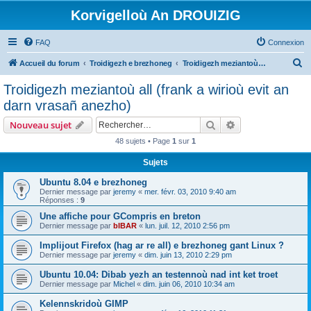
Korvigelloù An DROUIZIG
FAQ
Connexion
R
Accueil du forum
Troidigezh e brezhoneg
Troidigezh meziantoù all (frank a wirioù evit an darn vrasañ anezho)
e
Troidigezh meziantoù all (frank a wirioù evit an
c
darn vrasañ anezho)
h
Rechercher
Recherche avanc
Nouveau sujet
e
48 sujets • Page
1
sur
1
r
Sujets
c
h
Ubuntu 8.04 e brezhoneg
Dernier message par
jeremy
«
mer. févr. 03, 2010 9:40 am
e
Réponses :
9
r
Une affiche pour GCompris en breton
Dernier message par
bIBAR
«
lun. juil. 12, 2010 2:56 pm
Implijout Firefox (hag ar re all) e brezhoneg gant Linux ?
Dernier message par
jeremy
«
dim. juin 13, 2010 2:29 pm
Ubuntu 10.04: Dibab yezh an testennoù nad int ket troet
Dernier message par
Michel
«
dim. juin 06, 2010 10:34 am
Kelennskridoù GIMP