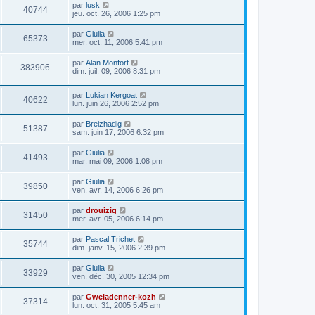
par
lusk
40744
jeu. oct. 26, 2006 1:25 pm
par
Giulia
65373
mer. oct. 11, 2006 5:41 pm
par
Alan Monfort
383906
dim. juil. 09, 2006 8:31 pm
par
Lukian Kergoat
40622
lun. juin 26, 2006 2:52 pm
par
Breizhadig
51387
sam. juin 17, 2006 6:32 pm
par
Giulia
41493
mar. mai 09, 2006 1:08 pm
par
Giulia
39850
ven. avr. 14, 2006 6:26 pm
par
drouizig
31450
mer. avr. 05, 2006 6:14 pm
par
Pascal Trichet
35744
dim. janv. 15, 2006 2:39 pm
par
Giulia
33929
ven. déc. 30, 2005 12:34 pm
par
Gweladenner-kozh
37314
lun. oct. 31, 2005 5:45 am