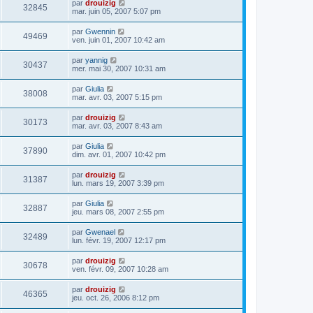
par
drouizig
32845
mar. juin 05, 2007 5:07 pm
par
Gwennin
49469
ven. juin 01, 2007 10:42 am
par
yannig
30437
mer. mai 30, 2007 10:31 am
par
Giulia
38008
mar. avr. 03, 2007 5:15 pm
par
drouizig
30173
mar. avr. 03, 2007 8:43 am
par
Giulia
37890
dim. avr. 01, 2007 10:42 pm
par
drouizig
31387
lun. mars 19, 2007 3:39 pm
par
Giulia
32887
jeu. mars 08, 2007 2:55 pm
par
Gwenael
32489
lun. févr. 19, 2007 12:17 pm
par
drouizig
30678
ven. févr. 09, 2007 10:28 am
par
drouizig
46365
jeu. oct. 26, 2006 8:12 pm