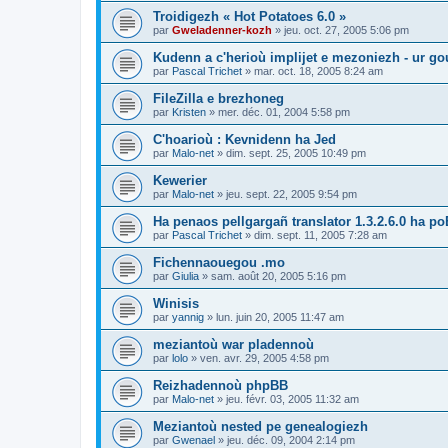
Troidigezh « Hot Potatoes 6.0 »
par
Gweladenner-kozh
»
jeu. oct. 27, 2005 5:06 pm
Kudenn a c'herioù implijet e mezoniezh - ur go
par
Pascal Trichet
»
mar. oct. 18, 2005 8:24 am
FileZilla e brezhoneg
par
Kristen
»
mer. déc. 01, 2004 5:58 pm
C'hoarioù : Kevnidenn ha Jed
par
Malo-net
»
dim. sept. 25, 2005 10:49 pm
Kewerier
par
Malo-net
»
jeu. sept. 22, 2005 9:54 pm
Ha penaos pellgargañ translator 1.3.2.6.0 ha poE
par
Pascal Trichet
»
dim. sept. 11, 2005 7:28 am
Fichennaouegou .mo
par
Giulia
»
sam. août 20, 2005 5:16 pm
Winisis
par
yannig
»
lun. juin 20, 2005 11:47 am
meziantoù war pladennoù
par
lolo
»
ven. avr. 29, 2005 4:58 pm
Reizhadennoù phpBB
par
Malo-net
»
jeu. févr. 03, 2005 11:32 am
Meziantoù nested pe genealogiezh
par
Gwenael
»
jeu. déc. 09, 2004 2:14 pm