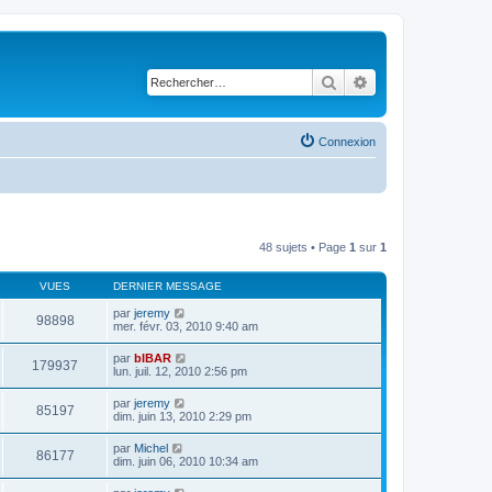
Rechercher
Recherche avancé
Connexion
48 sujets • Page
1
sur
1
VUES
DERNIER MESSAGE
par
jeremy
98898
mer. févr. 03, 2010 9:40 am
par
bIBAR
179937
lun. juil. 12, 2010 2:56 pm
par
jeremy
85197
dim. juin 13, 2010 2:29 pm
par
Michel
86177
dim. juin 06, 2010 10:34 am