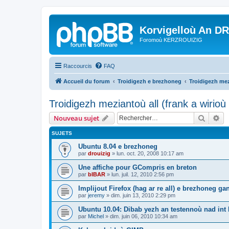
Korvigelloù An D
Foromoù KERZROUIZIG
Raccourcis
FAQ
Accueil du forum
Troidigezh e brezhoneg
Troidigezh mez
Troidigezh meziantoù all (frank a wirio
Recher
Re
Nouveau sujet
SUJETS
Ubuntu 8.04 e brezhoneg
par
drouizig
»
lun. oct. 20, 2008 10:17 am
Une affiche pour GCompris en breton
par
bIBAR
»
lun. juil. 12, 2010 2:56 pm
Implijout Firefox (hag ar re all) e brezhoneg ga
par
jeremy
»
dim. juin 13, 2010 2:29 pm
Ubuntu 10.04: Dibab yezh an testennoù nad int k
par
Michel
»
dim. juin 06, 2010 10:34 am