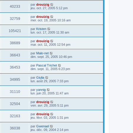
par
drouizig
40233
jeu. oct. 27, 2005 5:12 pm
par
drouizig
32759
mer. oct. 19, 2005 10:16 am
par
Kristen
105421
lun. oct. 17, 2005 11:30 am
par
drouizig
38689
mar. oct. 11, 2005 12:54 pm
par
Malo-net
36643
dim. sept. 25, 2005 10:46 pm
par
Pascal Trichet
36453
dim. sept. 11, 2005 6:23 pm
par
Giulia
34995
lun. août 29, 2005 7:33 pm
par
yannig
31110
lun. juin 20, 2005 11:47 am
par
drouizig
32504
ven. avr. 29, 2005 5:11 pm
par
drouizig
32163
jeu. févr. 03, 2005 1:31 pm
par
Gwenael
36038
jeu. déc. 09, 2004 2:14 pm