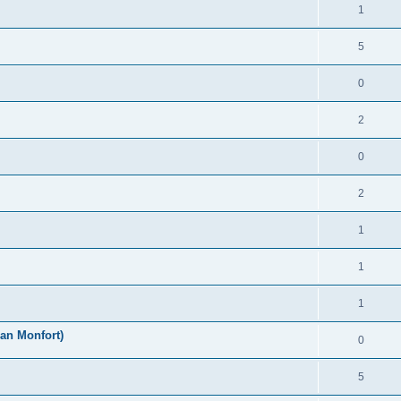
1
5
0
2
0
2
1
1
1
an Monfort)
0
5