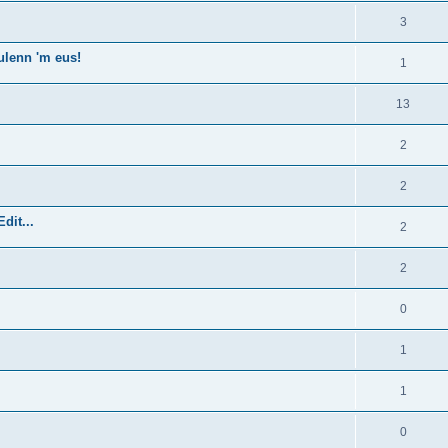
3
ulenn 'm eus!
1
13
2
2
dit...
2
2
0
1
1
0