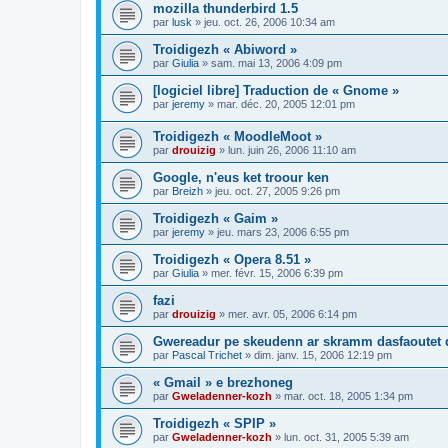
mozilla thunderbird 1.5
par
lusk
»
jeu. oct. 26, 2006 10:34 am
Troidigezh « Abiword »
par
Giulia
»
sam. mai 13, 2006 4:09 pm
[logiciel libre] Traduction de « Gnome »
par
jeremy
»
mar. déc. 20, 2005 12:01 pm
Troidigezh « MoodleMoot »
par
drouizig
»
lun. juin 26, 2006 11:10 am
Google, n'eus ket troour ken
par
Breizh
»
jeu. oct. 27, 2005 9:26 pm
Troidigezh « Gaim »
par
jeremy
»
jeu. mars 23, 2006 6:55 pm
Troidigezh « Opera 8.51 »
par
Giulia
»
mer. févr. 15, 2006 6:39 pm
fazi
par
drouizig
»
mer. avr. 05, 2006 6:14 pm
Gwereadur pe skeudenn ar skramm dasfaoutet
par
Pascal Trichet
»
dim. janv. 15, 2006 12:19 pm
« Gmail » e brezhoneg
par
Gweladenner-kozh
»
mar. oct. 18, 2005 1:34 pm
Troidigezh « SPIP »
par
Gweladenner-kozh
»
lun. oct. 31, 2005 5:39 am