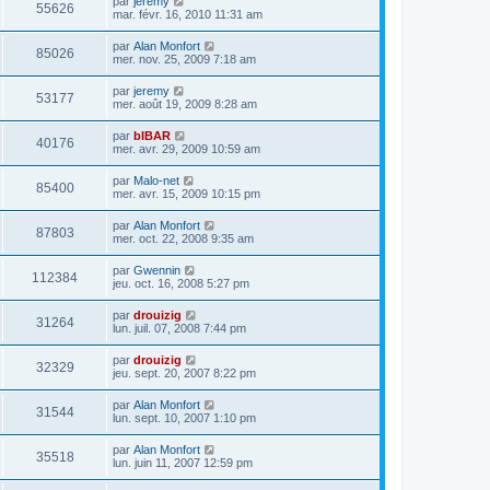
par
jeremy
55626
mar. févr. 16, 2010 11:31 am
par
Alan Monfort
85026
mer. nov. 25, 2009 7:18 am
par
jeremy
53177
mer. août 19, 2009 8:28 am
par
bIBAR
40176
mer. avr. 29, 2009 10:59 am
par
Malo-net
85400
mer. avr. 15, 2009 10:15 pm
par
Alan Monfort
87803
mer. oct. 22, 2008 9:35 am
par
Gwennin
112384
jeu. oct. 16, 2008 5:27 pm
par
drouizig
31264
lun. juil. 07, 2008 7:44 pm
par
drouizig
32329
jeu. sept. 20, 2007 8:22 pm
par
Alan Monfort
31544
lun. sept. 10, 2007 1:10 pm
par
Alan Monfort
35518
lun. juin 11, 2007 12:59 pm