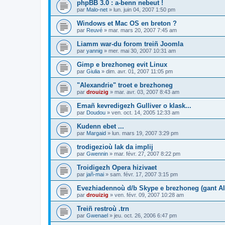
phpBB 3.0 : a-benn nebeut !
par
Malo-net
»
lun. juin 04, 2007 1:50 pm
Windows et Mac OS en breton ?
par
Reuvé
»
mar. mars 20, 2007 7:45 am
Liamm war-du forom treiñ Joomla
par
yannig
»
mer. mai 30, 2007 10:31 am
Gimp e brezhoneg evit Linux
par
Giulia
»
dim. avr. 01, 2007 11:05 pm
"Alexandrie" troet e brezhoneg
par
drouizig
»
mar. avr. 03, 2007 8:43 am
Emañ kevredigezh Gulliver o klask...
par
Doudou
»
ven. oct. 14, 2005 12:33 am
Kudenn ebet ...
par
Margaid
»
lun. mars 19, 2007 3:29 pm
trodigezioù lak da implij
par
Gwennin
»
mar. févr. 27, 2007 8:22 pm
Troidigezh Opera hizivaet
par
jañ-mai
»
sam. févr. 17, 2007 3:15 pm
Evezhiadennoù d/b Skype e brezhoneg (gant Al
par
drouizig
»
ven. févr. 09, 2007 10:28 am
Treiñ restroù .trn
par
Gwenael
»
jeu. oct. 26, 2006 6:47 pm