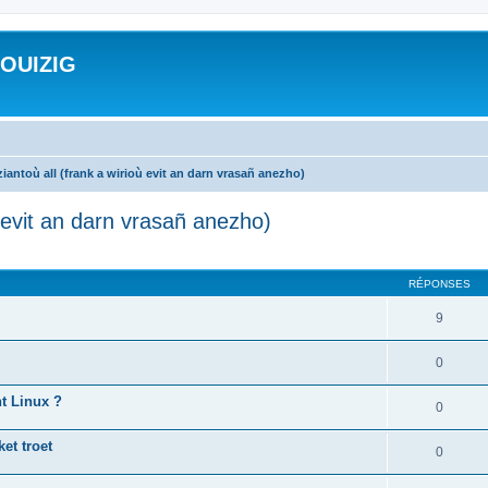
ROUIZIG
iantoù all (frank a wirioù evit an darn vrasañ anezho)
ù evit an darn vrasañ anezho)
cher
cherche avancée
RÉPONSES
9
0
nt Linux ?
0
et troet
0