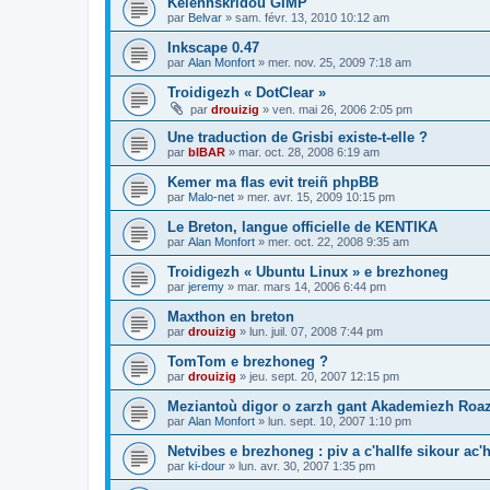
Kelennskridoù GIMP
par
Belvar
»
sam. févr. 13, 2010 10:12 am
Inkscape 0.47
par
Alan Monfort
»
mer. nov. 25, 2009 7:18 am
Troidigezh « DotClear »
par
drouizig
»
ven. mai 26, 2006 2:05 pm
Une traduction de Grisbi existe-t-elle ?
par
bIBAR
»
mar. oct. 28, 2008 6:19 am
Kemer ma flas evit treiñ phpBB
par
Malo-net
»
mer. avr. 15, 2009 10:15 pm
Le Breton, langue officielle de KENTIKA
par
Alan Monfort
»
mer. oct. 22, 2008 9:35 am
Troidigezh « Ubuntu Linux » e brezhoneg
par
jeremy
»
mar. mars 14, 2006 6:44 pm
Maxthon en breton
par
drouizig
»
lun. juil. 07, 2008 7:44 pm
TomTom e brezhoneg ?
par
drouizig
»
jeu. sept. 20, 2007 12:15 pm
Meziantoù digor o zarzh gant Akademiezh Roa
par
Alan Monfort
»
lun. sept. 10, 2007 1:10 pm
Netvibes e brezhoneg : piv a c'hallfe sikour ac
par
ki-dour
»
lun. avr. 30, 2007 1:35 pm