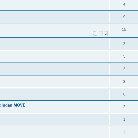
4
9
15
1
2
2
5
3
3
0
 dindan MOVE
2
1
2