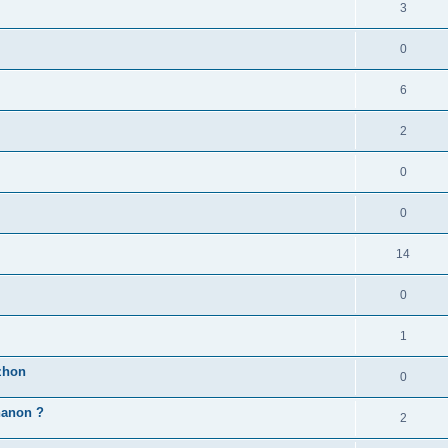
3
0
6
2
0
0
14
0
1
zhon
0
'hanon ?
2