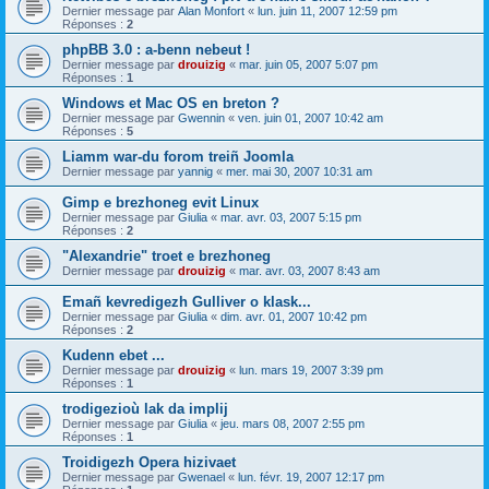
Dernier message par
Alan Monfort
«
lun. juin 11, 2007 12:59 pm
Réponses :
2
phpBB 3.0 : a-benn nebeut !
Dernier message par
drouizig
«
mar. juin 05, 2007 5:07 pm
Réponses :
1
Windows et Mac OS en breton ?
Dernier message par
Gwennin
«
ven. juin 01, 2007 10:42 am
Réponses :
5
Liamm war-du forom treiñ Joomla
Dernier message par
yannig
«
mer. mai 30, 2007 10:31 am
Gimp e brezhoneg evit Linux
Dernier message par
Giulia
«
mar. avr. 03, 2007 5:15 pm
Réponses :
2
"Alexandrie" troet e brezhoneg
Dernier message par
drouizig
«
mar. avr. 03, 2007 8:43 am
Emañ kevredigezh Gulliver o klask...
Dernier message par
Giulia
«
dim. avr. 01, 2007 10:42 pm
Réponses :
2
Kudenn ebet ...
Dernier message par
drouizig
«
lun. mars 19, 2007 3:39 pm
Réponses :
1
trodigezioù lak da implij
Dernier message par
Giulia
«
jeu. mars 08, 2007 2:55 pm
Réponses :
1
Troidigezh Opera hizivaet
Dernier message par
Gwenael
«
lun. févr. 19, 2007 12:17 pm