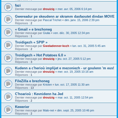
fazi
Dernier message par
drouizig
«
mer. avr. 05, 2006 6:14 pm
Gwereadur pe skeudenn ar skramm dasfaoutet dindan MOVE
Dernier message par
Pascal Trichet
«
dim. janv. 15, 2006 2:39 pm
Réponses :
2
« Gmail » e brezhoneg
Dernier message par
Giulia
«
ven. déc. 30, 2005 12:34 pm
Réponses :
1
Troidigezh « SPIP »
Dernier message par
Gweladenner-kozh
«
lun. oct. 31, 2005 5:45 am
Réponses :
2
Troidigezh « Hot Potatoes 6.0 »
Dernier message par
drouizig
«
jeu. oct. 27, 2005 5:12 pm
Réponses :
3
Kudenn a c'herioù implijet e mezoniezh - ur goulenn 'm eus!
Dernier message par
drouizig
«
mer. oct. 19, 2005 10:16 am
Réponses :
1
FileZilla e brezhoneg
Dernier message par
Kristen
«
lun. oct. 17, 2005 11:30 am
Réponses :
13
C'hoarioù : Kevnidenn ha Jed
Dernier message par
drouizig
«
mar. oct. 11, 2005 12:54 pm
Réponses :
2
Kewerier
Dernier message par
Malo-net
«
dim. sept. 25, 2005 10:46 pm
Réponses :
2