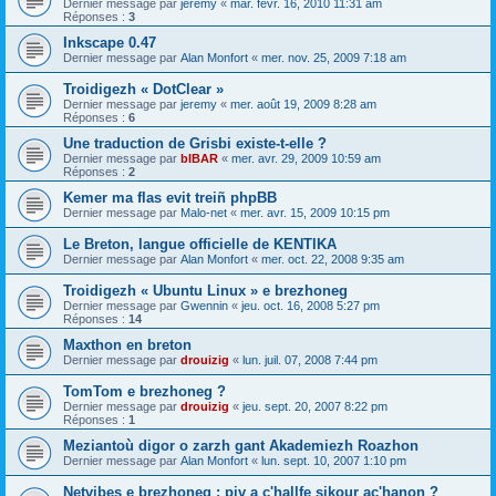
Dernier message par
jeremy
«
mar. févr. 16, 2010 11:31 am
Réponses :
3
Inkscape 0.47
Dernier message par
Alan Monfort
«
mer. nov. 25, 2009 7:18 am
Troidigezh « DotClear »
Dernier message par
jeremy
«
mer. août 19, 2009 8:28 am
Réponses :
6
Une traduction de Grisbi existe-t-elle ?
Dernier message par
bIBAR
«
mer. avr. 29, 2009 10:59 am
Réponses :
2
Kemer ma flas evit treiñ phpBB
Dernier message par
Malo-net
«
mer. avr. 15, 2009 10:15 pm
Le Breton, langue officielle de KENTIKA
Dernier message par
Alan Monfort
«
mer. oct. 22, 2008 9:35 am
Troidigezh « Ubuntu Linux » e brezhoneg
Dernier message par
Gwennin
«
jeu. oct. 16, 2008 5:27 pm
Réponses :
14
Maxthon en breton
Dernier message par
drouizig
«
lun. juil. 07, 2008 7:44 pm
TomTom e brezhoneg ?
Dernier message par
drouizig
«
jeu. sept. 20, 2007 8:22 pm
Réponses :
1
Meziantoù digor o zarzh gant Akademiezh Roazhon
Dernier message par
Alan Monfort
«
lun. sept. 10, 2007 1:10 pm
Netvibes e brezhoneg : piv a c'hallfe sikour ac'hanon ?