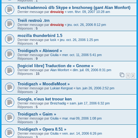
Réponses :
1
Evezhiadennoù d/b Skype e brezhoneg (gant Alan Monfort)
Dernier message par
drouizig
«
ven. févr. 09, 2007 10:28 am
Treiñ restroù .trn
Dernier message par
drouizig
«
jeu. oct. 26, 2006 8:12 pm
Réponses :
5
mozilla thunderbird 1.5
Dernier message par
lusk
«
jeu. oct. 26, 2006 1:25 pm
Réponses :
4
Troidigezh « Abiword »
Dernier message par
Giulia
«
mer. oct. 11, 2006 5:41 pm
Réponses :
9
[logiciel libre] Traduction de « Gnome »
Dernier message par
Alan Monfort
«
dim. juil. 09, 2006 8:31 pm
Réponses :
15
1
2
Troidigezh « MoodleMoot »
Dernier message par
Lukian Kergoat
«
lun. juin 26, 2006 2:52 pm
Réponses :
2
Google, n'eus ket troour ken
Dernier message par
Breizhadig
«
sam. juin 17, 2006 6:32 pm
Réponses :
5
Troidigezh « Gaim »
Dernier message par
Giulia
«
mar. mai 09, 2006 1:08 pm
Réponses :
3
Troidigezh « Opera 8.51 »
Dernier message par
Giulia
«
ven. avr. 14, 2006 6:26 pm
Réponses :
3