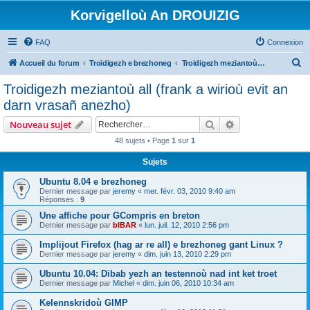
Korvigelloù An DROUIZIG
FAQ
Connexion
R
Accueil du forum
Troidigezh e brezhoneg
Troidigezh meziantoù all (frank a wirioù evit an darn vrasañ anezho)
e
Troidigezh meziantoù all (frank a wirioù evit an
c
darn vrasañ anezho)
h
Rechercher
Recherche avanc
Nouveau sujet
e
48 sujets • Page
1
sur
1
r
Sujets
c
h
Ubuntu 8.04 e brezhoneg
Dernier message par
jeremy
«
mer. févr. 03, 2010 9:40 am
e
Réponses :
9
r
Une affiche pour GCompris en breton
Dernier message par
bIBAR
«
lun. juil. 12, 2010 2:56 pm
Implijout Firefox (hag ar re all) e brezhoneg gant Linux ?
Dernier message par
jeremy
«
dim. juin 13, 2010 2:29 pm
Ubuntu 10.04: Dibab yezh an testennoù nad int ket troet
Dernier message par
Michel
«
dim. juin 06, 2010 10:34 am
Kelennskridoù GIMP