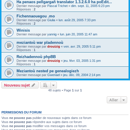
Ha penaos pellgargañ translator 1.3.2.6.0 ha poEdit...
Dernier message par
Pascal Trichet
«
dim. sept. 11, 2005 6:23 pm
Réponses :
2
Fichennaouegou .mo
Dernier message par
Giulia
«
lun. août 29, 2005 7:33 pm
Réponses :
2
Winisis
Dernier message par
yannig
«
lun. juin 20, 2005 11:47 am
meziantoù war pladennoù
Dernier message par
drouizig
«
ven. avr. 29, 2005 5:11 pm
Réponses :
1
Reizhadennoù phpBB
Dernier message par
drouizig
«
jeu. févr. 03, 2005 1:31 pm
Réponses :
1
Meziantoù nested pe genealogiezh
Dernier message par
Gwenael
«
jeu. déc. 09, 2004 2:14 pm
Nouveau sujet
48 sujets • Page
1
sur
1
Aller
PERMISSIONS DU FORUM
Vous
ne pouvez pas
publier de nouveaux sujets dans ce forum
Vous
ne pouvez pas
répondre aux sujets dans ce forum
Vous
ne pouvez pas
modifier vos messages dans ce forum
Vous
ne pouvez pas
supprimer vos messages dans ce forum