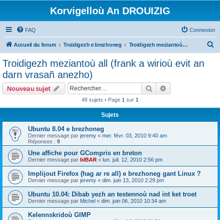
Korvigelloù An DROUIZIG
FAQ
Connexion
R
Accueil du forum
Troidigezh e brezhoneg
Troidigezh meziantoù all (frank a wirioù evit an darn vrasañ anezho)
e
Troidigezh meziantoù all (frank a wirioù evit an
c
darn vrasañ anezho)
h
Rechercher
Recherche avanc
Nouveau sujet
e
48 sujets • Page
1
sur
1
r
Sujets
c
h
Ubuntu 8.04 e brezhoneg
Dernier message par
jeremy
«
mer. févr. 03, 2010 9:40 am
e
Réponses :
9
r
Une affiche pour GCompris en breton
Dernier message par
bIBAR
«
lun. juil. 12, 2010 2:56 pm
Implijout Firefox (hag ar re all) e brezhoneg gant Linux ?
Dernier message par
jeremy
«
dim. juin 13, 2010 2:29 pm
Ubuntu 10.04: Dibab yezh an testennoù nad int ket troet
Dernier message par
Michel
«
dim. juin 06, 2010 10:34 am
Kelennskridoù GIMP