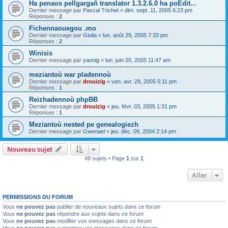
Ha penaos pellgargañ translator 1.3.2.6.0 ha poEdit...
Dernier message par
Pascal Trichet
«
dim. sept. 11, 2005 6:23 pm
Réponses :
2
Fichennaouegou .mo
Dernier message par
Giulia
«
lun. août 29, 2005 7:33 pm
Réponses :
2
Winisis
Dernier message par
yannig
«
lun. juin 20, 2005 11:47 am
meziantoù war pladennoù
Dernier message par
drouizig
«
ven. avr. 29, 2005 5:11 pm
Réponses :
1
Reizhadennoù phpBB
Dernier message par
drouizig
«
jeu. févr. 03, 2005 1:31 pm
Réponses :
1
Meziantoù nested pe genealogiezh
Dernier message par
Gwenael
«
jeu. déc. 09, 2004 2:14 pm
Nouveau sujet
48 sujets • Page
1
sur
1
Aller
PERMISSIONS DU FORUM
Vous
ne pouvez pas
publier de nouveaux sujets dans ce forum
Vous
ne pouvez pas
répondre aux sujets dans ce forum
Vous
ne pouvez pas
modifier vos messages dans ce forum
Vous
ne pouvez pas
supprimer vos messages dans ce forum