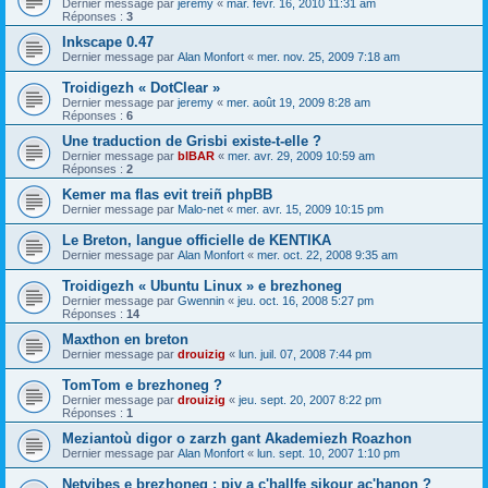
Dernier message par
jeremy
«
mar. févr. 16, 2010 11:31 am
Réponses :
3
Inkscape 0.47
Dernier message par
Alan Monfort
«
mer. nov. 25, 2009 7:18 am
Troidigezh « DotClear »
Dernier message par
jeremy
«
mer. août 19, 2009 8:28 am
Réponses :
6
Une traduction de Grisbi existe-t-elle ?
Dernier message par
bIBAR
«
mer. avr. 29, 2009 10:59 am
Réponses :
2
Kemer ma flas evit treiñ phpBB
Dernier message par
Malo-net
«
mer. avr. 15, 2009 10:15 pm
Le Breton, langue officielle de KENTIKA
Dernier message par
Alan Monfort
«
mer. oct. 22, 2008 9:35 am
Troidigezh « Ubuntu Linux » e brezhoneg
Dernier message par
Gwennin
«
jeu. oct. 16, 2008 5:27 pm
Réponses :
14
Maxthon en breton
Dernier message par
drouizig
«
lun. juil. 07, 2008 7:44 pm
TomTom e brezhoneg ?
Dernier message par
drouizig
«
jeu. sept. 20, 2007 8:22 pm
Réponses :
1
Meziantoù digor o zarzh gant Akademiezh Roazhon
Dernier message par
Alan Monfort
«
lun. sept. 10, 2007 1:10 pm
Netvibes e brezhoneg : piv a c'hallfe sikour ac'hanon ?