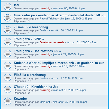
fazi
Dernier message par
drouizig
«
mer. avr. 05, 2006 6:14 pm
Gwereadur pe skeudenn ar skramm dasfaoutet dindan MOVE
Dernier message par
Pascal Trichet
«
dim. janv. 15, 2006 2:39 pm
Réponses :
2
« Gmail » e brezhoneg
Dernier message par
Giulia
«
ven. déc. 30, 2005 12:34 pm
Réponses :
1
Troidigezh « SPIP »
Dernier message par
Gweladenner-kozh
«
lun. oct. 31, 2005 5:45 am
Réponses :
2
Troidigezh « Hot Potatoes 6.0 »
Dernier message par
drouizig
«
jeu. oct. 27, 2005 5:12 pm
Réponses :
3
Kudenn a c'herioù implijet e mezoniezh - ur goulenn 'm eus!
Dernier message par
drouizig
«
mer. oct. 19, 2005 10:16 am
Réponses :
1
FileZilla e brezhoneg
Dernier message par
Kristen
«
lun. oct. 17, 2005 11:30 am
Réponses :
13
C'hoarioù : Kevnidenn ha Jed
Dernier message par
drouizig
«
mar. oct. 11, 2005 12:54 pm
Réponses :
2
Kewerier
Dernier message par
Malo-net
«
dim. sept. 25, 2005 10:46 pm
Réponses :
2