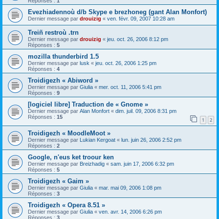
Réponses :
1
Evezhiadennoù d/b Skype e brezhoneg (gant Alan Monfort)
Dernier message par
drouizig
«
ven. févr. 09, 2007 10:28 am
Treiñ restroù .trn
Dernier message par
drouizig
«
jeu. oct. 26, 2006 8:12 pm
Réponses :
5
mozilla thunderbird 1.5
Dernier message par
lusk
«
jeu. oct. 26, 2006 1:25 pm
Réponses :
4
Troidigezh « Abiword »
Dernier message par
Giulia
«
mer. oct. 11, 2006 5:41 pm
Réponses :
9
[logiciel libre] Traduction de « Gnome »
Dernier message par
Alan Monfort
«
dim. juil. 09, 2006 8:31 pm
Réponses :
15
1
2
Troidigezh « MoodleMoot »
Dernier message par
Lukian Kergoat
«
lun. juin 26, 2006 2:52 pm
Réponses :
2
Google, n'eus ket troour ken
Dernier message par
Breizhadig
«
sam. juin 17, 2006 6:32 pm
Réponses :
5
Troidigezh « Gaim »
Dernier message par
Giulia
«
mar. mai 09, 2006 1:08 pm
Réponses :
3
Troidigezh « Opera 8.51 »
Dernier message par
Giulia
«
ven. avr. 14, 2006 6:26 pm
Réponses :
3