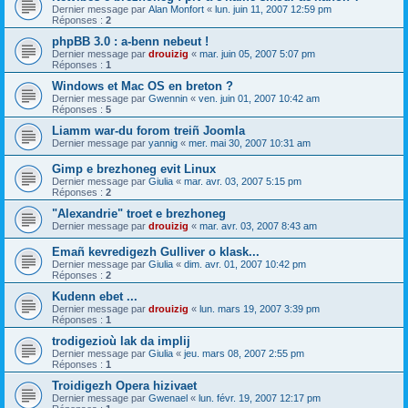
Dernier message par
Alan Monfort
«
lun. juin 11, 2007 12:59 pm
Réponses :
2
phpBB 3.0 : a-benn nebeut !
Dernier message par
drouizig
«
mar. juin 05, 2007 5:07 pm
Réponses :
1
Windows et Mac OS en breton ?
Dernier message par
Gwennin
«
ven. juin 01, 2007 10:42 am
Réponses :
5
Liamm war-du forom treiñ Joomla
Dernier message par
yannig
«
mer. mai 30, 2007 10:31 am
Gimp e brezhoneg evit Linux
Dernier message par
Giulia
«
mar. avr. 03, 2007 5:15 pm
Réponses :
2
"Alexandrie" troet e brezhoneg
Dernier message par
drouizig
«
mar. avr. 03, 2007 8:43 am
Emañ kevredigezh Gulliver o klask...
Dernier message par
Giulia
«
dim. avr. 01, 2007 10:42 pm
Réponses :
2
Kudenn ebet ...
Dernier message par
drouizig
«
lun. mars 19, 2007 3:39 pm
Réponses :
1
trodigezioù lak da implij
Dernier message par
Giulia
«
jeu. mars 08, 2007 2:55 pm
Réponses :
1
Troidigezh Opera hizivaet
Dernier message par
Gwenael
«
lun. févr. 19, 2007 12:17 pm