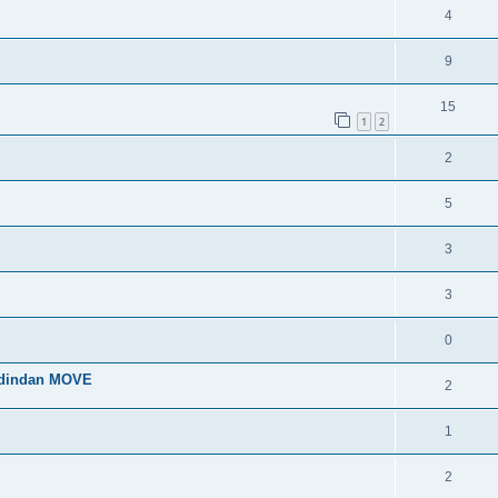
4
9
15
1
2
2
5
3
3
0
 dindan MOVE
2
1
2