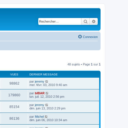
Rechercher
Recherche avancé
Connexion
48 sujets • Page
1
sur
1
VUES
DERNIER MESSAGE
par
jeremy
98862
mer. févr. 03, 2010 9:40 am
par
bIBAR
179860
lun. juil. 12, 2010 2:56 pm
par
jeremy
85154
dim. juin 13, 2010 2:29 pm
par
Michel
86136
dim. juin 06, 2010 10:34 am