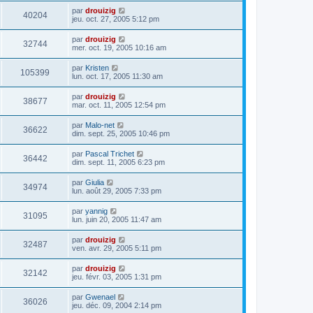
par
drouizig
40204
jeu. oct. 27, 2005 5:12 pm
par
drouizig
32744
mer. oct. 19, 2005 10:16 am
par
Kristen
105399
lun. oct. 17, 2005 11:30 am
par
drouizig
38677
mar. oct. 11, 2005 12:54 pm
par
Malo-net
36622
dim. sept. 25, 2005 10:46 pm
par
Pascal Trichet
36442
dim. sept. 11, 2005 6:23 pm
par
Giulia
34974
lun. août 29, 2005 7:33 pm
par
yannig
31095
lun. juin 20, 2005 11:47 am
par
drouizig
32487
ven. avr. 29, 2005 5:11 pm
par
drouizig
32142
jeu. févr. 03, 2005 1:31 pm
par
Gwenael
36026
jeu. déc. 09, 2004 2:14 pm