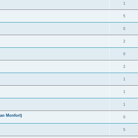
1
5
0
2
0
2
1
1
1
an Monfort)
0
5