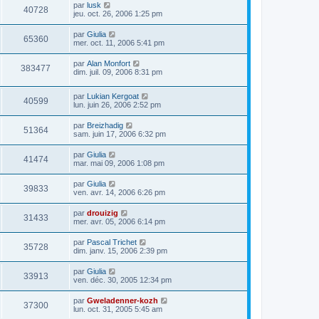
par
lusk
40728
jeu. oct. 26, 2006 1:25 pm
par
Giulia
65360
mer. oct. 11, 2006 5:41 pm
par
Alan Monfort
383477
dim. juil. 09, 2006 8:31 pm
par
Lukian Kergoat
40599
lun. juin 26, 2006 2:52 pm
par
Breizhadig
51364
sam. juin 17, 2006 6:32 pm
par
Giulia
41474
mar. mai 09, 2006 1:08 pm
par
Giulia
39833
ven. avr. 14, 2006 6:26 pm
par
drouizig
31433
mer. avr. 05, 2006 6:14 pm
par
Pascal Trichet
35728
dim. janv. 15, 2006 2:39 pm
par
Giulia
33913
ven. déc. 30, 2005 12:34 pm
par
Gweladenner-kozh
37300
lun. oct. 31, 2005 5:45 am