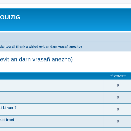
ROUIZIG
iantoù all (frank a wirioù evit an darn vrasañ anezho)
ù evit an darn vrasañ anezho)
cher
cherche avancée
RÉPONSES
9
0
nt Linux ?
0
et troet
0