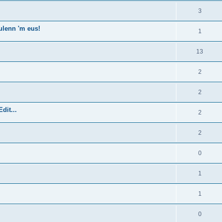
3
ulenn 'm eus!
1
13
2
2
dit...
2
2
0
1
1
0