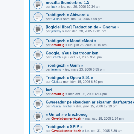
mozilla thunderbird 1.5
par
lusk
»
jeu. oct. 26, 2006 10:34 am
Troidigezh « Abiword »
par
Giulia
»
sam. mai 13, 2006 4:09 pm
[logiciel libre] Traduction de « Gnome »
par
jeremy
»
mar. déc. 20, 2005 12:01 pm
Troidigezh « MoodleMoot »
par
drouizig
»
lun. juin 26, 2006 11:10 am
Google, n'eus ket troour ken
par
Breizh
»
jeu. oct. 27, 2005 9:26 pm
Troidigezh « Gaim »
par
jeremy
»
jeu. mars 23, 2006 6:55 pm
Troidigezh « Opera 8.51 »
par
Giulia
»
mer. févr. 15, 2006 6:39 pm
fazi
par
drouizig
»
mer. avr. 05, 2006 6:14 pm
Gwereadur pe skeudenn ar skramm dasfaoutet
par
Pascal Trichet
»
dim. janv. 15, 2006 12:19 pm
« Gmail » e brezhoneg
par
Gweladenner-kozh
»
mar. oct. 18, 2005 1:34 pm
Troidigezh « SPIP »
par
Gweladenner-kozh
»
lun. oct. 31, 2005 5:39 am