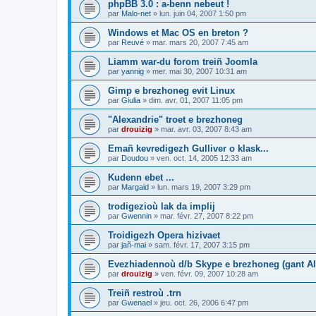
phpBB 3.0 : a-benn nebeut !
par
Malo-net
»
lun. juin 04, 2007 1:50 pm
Windows et Mac OS en breton ?
par
Reuvé
»
mar. mars 20, 2007 7:45 am
Liamm war-du forom treiñ Joomla
par
yannig
»
mer. mai 30, 2007 10:31 am
Gimp e brezhoneg evit Linux
par
Giulia
»
dim. avr. 01, 2007 11:05 pm
"Alexandrie" troet e brezhoneg
par
drouizig
»
mar. avr. 03, 2007 8:43 am
Emañ kevredigezh Gulliver o klask...
par
Doudou
»
ven. oct. 14, 2005 12:33 am
Kudenn ebet ...
par
Margaid
»
lun. mars 19, 2007 3:29 pm
trodigezioù lak da implij
par
Gwennin
»
mar. févr. 27, 2007 8:22 pm
Troidigezh Opera hizivaet
par
jañ-mai
»
sam. févr. 17, 2007 3:15 pm
Evezhiadennoù d/b Skype e brezhoneg (gant Al
par
drouizig
»
ven. févr. 09, 2007 10:28 am
Treiñ restroù .trn
par
Gwenael
»
jeu. oct. 26, 2006 6:47 pm