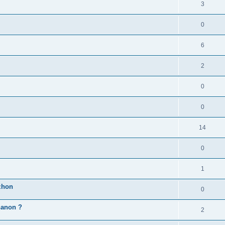
3
0
6
2
0
0
14
0
1
zhon
0
'hanon ?
2