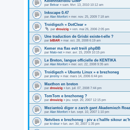
Kelennskridoù GIMP
par
Belvar
»
sam. févr. 13, 2010 10:12 am
Inkscape 0.47
par
Alan Monfort
»
mer. nov. 25, 2009 7:18 am
Troidigezh « DotClear »
par
drouizig
»
ven. mai 26, 2006 2:05 pm
Une traduction de Grisbi existe-t-elle ?
par
bIBAR
»
mar. oct. 28, 2008 6:19 am
Kemer ma flas evit treiñ phpBB
par
Malo-net
»
mer. avr. 15, 2009 10:15 pm
Le Breton, langue officielle de KENTIKA
par
Alan Monfort
»
mer. oct. 22, 2008 9:35 am
Troidigezh « Ubuntu Linux » e brezhoneg
par
jeremy
»
mar. mars 14, 2006 6:44 pm
Maxthon en breton
par
drouizig
»
lun. juil. 07, 2008 7:44 pm
TomTom e brezhoneg ?
par
drouizig
»
jeu. sept. 20, 2007 12:15 pm
Meziantoù digor o zarzh gant Akademiezh Roa
par
Alan Monfort
»
lun. sept. 10, 2007 1:10 pm
Netvibes e brezhoneg : piv a c'hallfe sikour ac
par
ki-dour
»
lun. avr. 30, 2007 1:35 pm