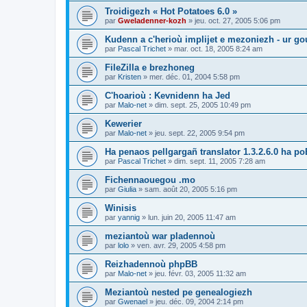
Troidigezh « Hot Potatoes 6.0 »
par
Gweladenner-kozh
»
jeu. oct. 27, 2005 5:06 pm
Kudenn a c'herioù implijet e mezoniezh - ur go
par
Pascal Trichet
»
mar. oct. 18, 2005 8:24 am
FileZilla e brezhoneg
par
Kristen
»
mer. déc. 01, 2004 5:58 pm
C'hoarioù : Kevnidenn ha Jed
par
Malo-net
»
dim. sept. 25, 2005 10:49 pm
Kewerier
par
Malo-net
»
jeu. sept. 22, 2005 9:54 pm
Ha penaos pellgargañ translator 1.3.2.6.0 ha poE
par
Pascal Trichet
»
dim. sept. 11, 2005 7:28 am
Fichennaouegou .mo
par
Giulia
»
sam. août 20, 2005 5:16 pm
Winisis
par
yannig
»
lun. juin 20, 2005 11:47 am
meziantoù war pladennoù
par
lolo
»
ven. avr. 29, 2005 4:58 pm
Reizhadennoù phpBB
par
Malo-net
»
jeu. févr. 03, 2005 11:32 am
Meziantoù nested pe genealogiezh
par
Gwenael
»
jeu. déc. 09, 2004 2:14 pm