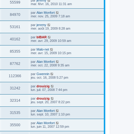
par
jeremy
55599
mar. févr. 16, 2010 11:31 am
par
Alan Monfort
84970
mer. nov. 25, 2009 7:18 am
par
jeremy
53161
mer. août 19, 2009 8:28 am
par
bIBAR
40162
mer. avr. 29, 2009 10:59 am
par
Malo-net
85355
mer. avr. 15, 2009 10:15 pm
par
Alan Monfort
87762
mer. oct. 22, 2008 9:35 am
par
Gwennin
112366
jeu. oct. 16, 2008 5:27 pm
par
drouizig
31242
lun. juil. 07, 2008 7:44 pm
par
drouizig
32314
jeu. sept. 20, 2007 8:22 pm
par
Alan Monfort
31535
lun. sept. 10, 2007 1:10 pm
par
Alan Monfort
35500
lun. juin 11, 2007 12:59 pm