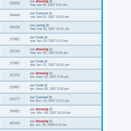
par
drouizig
32833
mar. juin 05, 2007 5:07 pm
par
Gwennin
49446
ven. juin 01, 2007 10:42 am
par
yannig
30418
mer. mai 30, 2007 10:31 am
par
Giulia
37981
mar. avr. 03, 2007 5:15 pm
par
drouizig
30143
mar. avr. 03, 2007 8:43 am
par
Giulia
37867
dim. avr. 01, 2007 10:42 pm
par
drouizig
31370
lun. mars 19, 2007 3:39 pm
par
Giulia
32867
jeu. mars 08, 2007 2:55 pm
par
Gwenael
32477
lun. févr. 19, 2007 12:17 pm
par
drouizig
30662
ven. févr. 09, 2007 10:28 am
par
drouizig
46343
jeu. oct. 26, 2006 8:12 pm