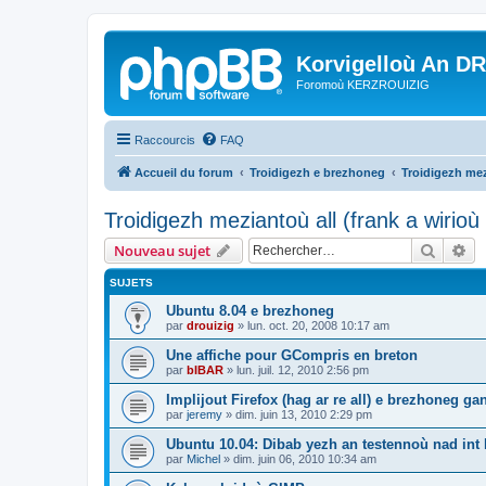
Korvigelloù An D
Foromoù KERZROUIZIG
Raccourcis
FAQ
Accueil du forum
Troidigezh e brezhoneg
Troidigezh mez
Troidigezh meziantoù all (frank a wirio
Recher
Re
Nouveau sujet
SUJETS
Ubuntu 8.04 e brezhoneg
par
drouizig
»
lun. oct. 20, 2008 10:17 am
Une affiche pour GCompris en breton
par
bIBAR
»
lun. juil. 12, 2010 2:56 pm
Implijout Firefox (hag ar re all) e brezhoneg ga
par
jeremy
»
dim. juin 13, 2010 2:29 pm
Ubuntu 10.04: Dibab yezh an testennoù nad int k
par
Michel
»
dim. juin 06, 2010 10:34 am