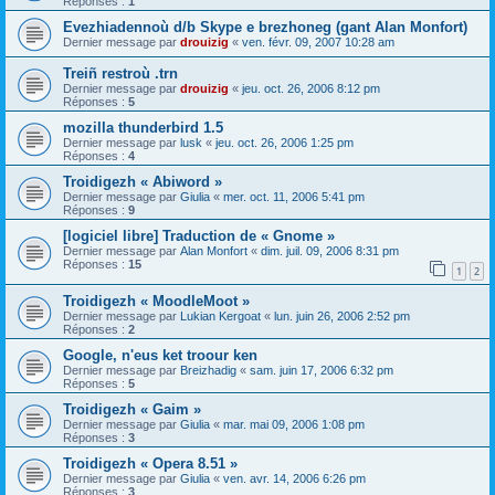
Réponses :
1
Evezhiadennoù d/b Skype e brezhoneg (gant Alan Monfort)
Dernier message par
drouizig
«
ven. févr. 09, 2007 10:28 am
Treiñ restroù .trn
Dernier message par
drouizig
«
jeu. oct. 26, 2006 8:12 pm
Réponses :
5
mozilla thunderbird 1.5
Dernier message par
lusk
«
jeu. oct. 26, 2006 1:25 pm
Réponses :
4
Troidigezh « Abiword »
Dernier message par
Giulia
«
mer. oct. 11, 2006 5:41 pm
Réponses :
9
[logiciel libre] Traduction de « Gnome »
Dernier message par
Alan Monfort
«
dim. juil. 09, 2006 8:31 pm
Réponses :
15
1
2
Troidigezh « MoodleMoot »
Dernier message par
Lukian Kergoat
«
lun. juin 26, 2006 2:52 pm
Réponses :
2
Google, n'eus ket troour ken
Dernier message par
Breizhadig
«
sam. juin 17, 2006 6:32 pm
Réponses :
5
Troidigezh « Gaim »
Dernier message par
Giulia
«
mar. mai 09, 2006 1:08 pm
Réponses :
3
Troidigezh « Opera 8.51 »
Dernier message par
Giulia
«
ven. avr. 14, 2006 6:26 pm
Réponses :
3