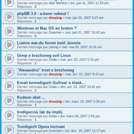
Dernier message par
Alan Monfort
«
lun. juin 11, 2007 12:59 pm
Réponses :
2
phpBB 3.0 : a-benn nebeut !
Dernier message par
drouizig
«
mar. juin 05, 2007 5:07 pm
Réponses :
1
Windows et Mac OS en breton ?
Dernier message par
Gwennin
«
ven. juin 01, 2007 10:42 am
Réponses :
5
Liamm war-du forom treiñ Joomla
Dernier message par
yannig
«
mer. mai 30, 2007 10:31 am
Gimp e brezhoneg evit Linux
Dernier message par
Giulia
«
mar. avr. 03, 2007 5:15 pm
Réponses :
2
"Alexandrie" troet e brezhoneg
Dernier message par
drouizig
«
mar. avr. 03, 2007 8:43 am
Emañ kevredigezh Gulliver o klask...
Dernier message par
Giulia
«
dim. avr. 01, 2007 10:42 pm
Réponses :
2
Kudenn ebet ...
Dernier message par
drouizig
«
lun. mars 19, 2007 3:39 pm
Réponses :
1
trodigezioù lak da implij
Dernier message par
Giulia
«
jeu. mars 08, 2007 2:55 pm
Réponses :
1
Troidigezh Opera hizivaet
Dernier message par
Gwenael
«
lun. févr. 19, 2007 12:17 pm