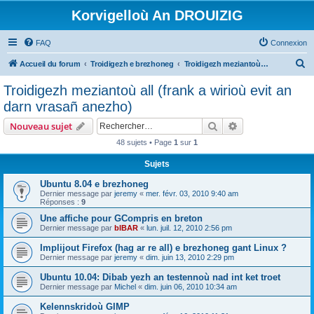
Korvigelloù An DROUIZIG
FAQ
Connexion
R
Accueil du forum
Troidigezh e brezhoneg
Troidigezh meziantoù all (frank a wirioù evit an darn vrasañ anezho)
e
Troidigezh meziantoù all (frank a wirioù evit an
c
darn vrasañ anezho)
h
Rechercher
Recherche avanc
Nouveau sujet
e
48 sujets • Page
1
sur
1
r
Sujets
c
h
Ubuntu 8.04 e brezhoneg
Dernier message par
jeremy
«
mer. févr. 03, 2010 9:40 am
e
Réponses :
9
r
Une affiche pour GCompris en breton
Dernier message par
bIBAR
«
lun. juil. 12, 2010 2:56 pm
Implijout Firefox (hag ar re all) e brezhoneg gant Linux ?
Dernier message par
jeremy
«
dim. juin 13, 2010 2:29 pm
Ubuntu 10.04: Dibab yezh an testennoù nad int ket troet
Dernier message par
Michel
«
dim. juin 06, 2010 10:34 am
Kelennskridoù GIMP