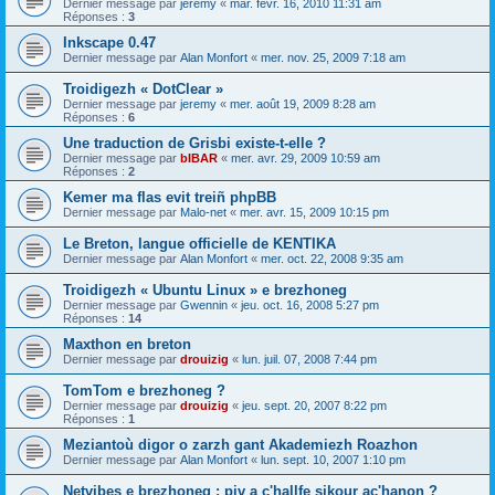
Dernier message par
jeremy
«
mar. févr. 16, 2010 11:31 am
Réponses :
3
Inkscape 0.47
Dernier message par
Alan Monfort
«
mer. nov. 25, 2009 7:18 am
Troidigezh « DotClear »
Dernier message par
jeremy
«
mer. août 19, 2009 8:28 am
Réponses :
6
Une traduction de Grisbi existe-t-elle ?
Dernier message par
bIBAR
«
mer. avr. 29, 2009 10:59 am
Réponses :
2
Kemer ma flas evit treiñ phpBB
Dernier message par
Malo-net
«
mer. avr. 15, 2009 10:15 pm
Le Breton, langue officielle de KENTIKA
Dernier message par
Alan Monfort
«
mer. oct. 22, 2008 9:35 am
Troidigezh « Ubuntu Linux » e brezhoneg
Dernier message par
Gwennin
«
jeu. oct. 16, 2008 5:27 pm
Réponses :
14
Maxthon en breton
Dernier message par
drouizig
«
lun. juil. 07, 2008 7:44 pm
TomTom e brezhoneg ?
Dernier message par
drouizig
«
jeu. sept. 20, 2007 8:22 pm
Réponses :
1
Meziantoù digor o zarzh gant Akademiezh Roazhon
Dernier message par
Alan Monfort
«
lun. sept. 10, 2007 1:10 pm
Netvibes e brezhoneg : piv a c'hallfe sikour ac'hanon ?