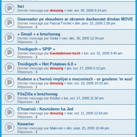
fazi
Dernier message par
drouizig
«
mer. avr. 05, 2006 6:14 pm
Gwereadur pe skeudenn ar skramm dasfaoutet dindan MOVE
Dernier message par
Pascal Trichet
«
dim. janv. 15, 2006 2:39 pm
Réponses :
2
« Gmail » e brezhoneg
Dernier message par
Giulia
«
ven. déc. 30, 2005 12:34 pm
Réponses :
1
Troidigezh « SPIP »
Dernier message par
Gweladenner-kozh
«
lun. oct. 31, 2005 5:45 am
Réponses :
2
Troidigezh « Hot Potatoes 6.0 »
Dernier message par
drouizig
«
jeu. oct. 27, 2005 5:12 pm
Réponses :
3
Kudenn a c'herioù implijet e mezoniezh - ur goulenn 'm eus!
Dernier message par
drouizig
«
mer. oct. 19, 2005 10:16 am
Réponses :
1
FileZilla e brezhoneg
Dernier message par
Kristen
«
lun. oct. 17, 2005 11:30 am
Réponses :
13
C'hoarioù : Kevnidenn ha Jed
Dernier message par
drouizig
«
mar. oct. 11, 2005 12:54 pm
Réponses :
2
Kewerier
Dernier message par
Malo-net
«
dim. sept. 25, 2005 10:46 pm
Réponses :
2