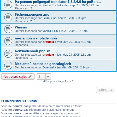
Ha penaos pellgargañ translator 1.3.2.6.0 ha poEdit...
Dernier message par
Pascal Trichet
«
dim. sept. 11, 2005 6:23 pm
Réponses :
2
Fichennaouegou .mo
Dernier message par
Giulia
«
lun. août 29, 2005 7:33 pm
Réponses :
2
Winisis
Dernier message par
yannig
«
lun. juin 20, 2005 11:47 am
meziantoù war pladennoù
Dernier message par
drouizig
«
ven. avr. 29, 2005 5:11 pm
Réponses :
1
Reizhadennoù phpBB
Dernier message par
drouizig
«
jeu. févr. 03, 2005 1:31 pm
Réponses :
1
Meziantoù nested pe genealogiezh
Dernier message par
Gwenael
«
jeu. déc. 09, 2004 2:14 pm
Nouveau sujet
48 sujets • Page
1
sur
1
Aller
PERMISSIONS DU FORUM
Vous
ne pouvez pas
publier de nouveaux sujets dans ce forum
Vous
ne pouvez pas
répondre aux sujets dans ce forum
Vous
ne pouvez pas
modifier vos messages dans ce forum
Vous
ne pouvez pas
supprimer vos messages dans ce forum