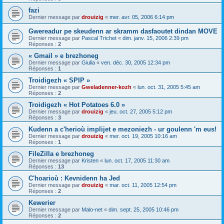
fazi
Dernier message par
drouizig
«
mer. avr. 05, 2006 6:14 pm
Gwereadur pe skeudenn ar skramm dasfaoutet dindan MOVE
Dernier message par
Pascal Trichet
«
dim. janv. 15, 2006 2:39 pm
Réponses :
2
« Gmail » e brezhoneg
Dernier message par
Giulia
«
ven. déc. 30, 2005 12:34 pm
Réponses :
1
Troidigezh « SPIP »
Dernier message par
Gweladenner-kozh
«
lun. oct. 31, 2005 5:45 am
Réponses :
2
Troidigezh « Hot Potatoes 6.0 »
Dernier message par
drouizig
«
jeu. oct. 27, 2005 5:12 pm
Réponses :
3
Kudenn a c'herioù implijet e mezoniezh - ur goulenn 'm eus!
Dernier message par
drouizig
«
mer. oct. 19, 2005 10:16 am
Réponses :
1
FileZilla e brezhoneg
Dernier message par
Kristen
«
lun. oct. 17, 2005 11:30 am
Réponses :
13
C'hoarioù : Kevnidenn ha Jed
Dernier message par
drouizig
«
mar. oct. 11, 2005 12:54 pm
Réponses :
2
Kewerier
Dernier message par
Malo-net
«
dim. sept. 25, 2005 10:46 pm
Réponses :
2