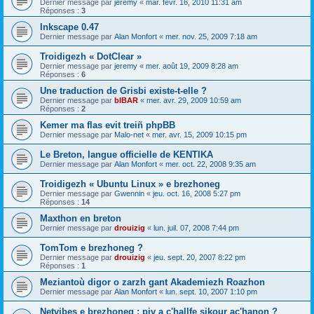
Dernier message par
jeremy
«
mar. févr. 16, 2010 11:31 am
Réponses :
3
Inkscape 0.47
Dernier message par
Alan Monfort
«
mer. nov. 25, 2009 7:18 am
Troidigezh « DotClear »
Dernier message par
jeremy
«
mer. août 19, 2009 8:28 am
Réponses :
6
Une traduction de Grisbi existe-t-elle ?
Dernier message par
bIBAR
«
mer. avr. 29, 2009 10:59 am
Réponses :
2
Kemer ma flas evit treiñ phpBB
Dernier message par
Malo-net
«
mer. avr. 15, 2009 10:15 pm
Le Breton, langue officielle de KENTIKA
Dernier message par
Alan Monfort
«
mer. oct. 22, 2008 9:35 am
Troidigezh « Ubuntu Linux » e brezhoneg
Dernier message par
Gwennin
«
jeu. oct. 16, 2008 5:27 pm
Réponses :
14
Maxthon en breton
Dernier message par
drouizig
«
lun. juil. 07, 2008 7:44 pm
TomTom e brezhoneg ?
Dernier message par
drouizig
«
jeu. sept. 20, 2007 8:22 pm
Réponses :
1
Meziantoù digor o zarzh gant Akademiezh Roazhon
Dernier message par
Alan Monfort
«
lun. sept. 10, 2007 1:10 pm
Netvibes e brezhoneg : piv a c'hallfe sikour ac'hanon ?