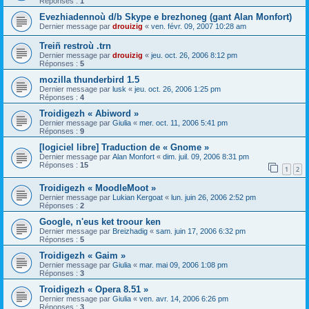
Réponses :
1
Evezhiadennoù d/b Skype e brezhoneg (gant Alan Monfort)
Dernier message par
drouizig
«
ven. févr. 09, 2007 10:28 am
Treiñ restroù .trn
Dernier message par
drouizig
«
jeu. oct. 26, 2006 8:12 pm
Réponses :
5
mozilla thunderbird 1.5
Dernier message par
lusk
«
jeu. oct. 26, 2006 1:25 pm
Réponses :
4
Troidigezh « Abiword »
Dernier message par
Giulia
«
mer. oct. 11, 2006 5:41 pm
Réponses :
9
[logiciel libre] Traduction de « Gnome »
Dernier message par
Alan Monfort
«
dim. juil. 09, 2006 8:31 pm
Réponses :
15
1
2
Troidigezh « MoodleMoot »
Dernier message par
Lukian Kergoat
«
lun. juin 26, 2006 2:52 pm
Réponses :
2
Google, n'eus ket troour ken
Dernier message par
Breizhadig
«
sam. juin 17, 2006 6:32 pm
Réponses :
5
Troidigezh « Gaim »
Dernier message par
Giulia
«
mar. mai 09, 2006 1:08 pm
Réponses :
3
Troidigezh « Opera 8.51 »
Dernier message par
Giulia
«
ven. avr. 14, 2006 6:26 pm
Réponses :
3