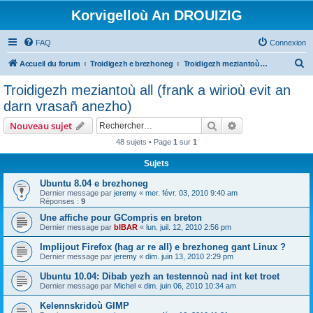
Korvigelloù An DROUIZIG
FAQ
Connexion
R
Accueil du forum
Troidigezh e brezhoneg
Troidigezh meziantoù all (frank a wirioù evit an darn vrasañ anezho)
e
Troidigezh meziantoù all (frank a wirioù evit an
c
darn vrasañ anezho)
h
Rechercher
Recherche avanc
Nouveau sujet
e
48 sujets • Page
1
sur
1
r
Sujets
c
h
Ubuntu 8.04 e brezhoneg
Dernier message par
jeremy
«
mer. févr. 03, 2010 9:40 am
e
Réponses :
9
r
Une affiche pour GCompris en breton
Dernier message par
bIBAR
«
lun. juil. 12, 2010 2:56 pm
Implijout Firefox (hag ar re all) e brezhoneg gant Linux ?
Dernier message par
jeremy
«
dim. juin 13, 2010 2:29 pm
Ubuntu 10.04: Dibab yezh an testennoù nad int ket troet
Dernier message par
Michel
«
dim. juin 06, 2010 10:34 am
Kelennskridoù GIMP