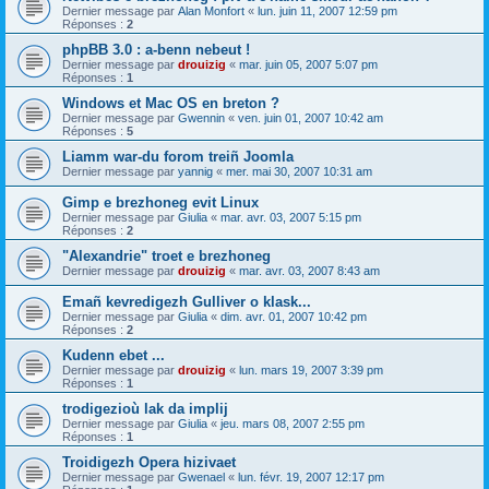
Dernier message par
Alan Monfort
«
lun. juin 11, 2007 12:59 pm
Réponses :
2
phpBB 3.0 : a-benn nebeut !
Dernier message par
drouizig
«
mar. juin 05, 2007 5:07 pm
Réponses :
1
Windows et Mac OS en breton ?
Dernier message par
Gwennin
«
ven. juin 01, 2007 10:42 am
Réponses :
5
Liamm war-du forom treiñ Joomla
Dernier message par
yannig
«
mer. mai 30, 2007 10:31 am
Gimp e brezhoneg evit Linux
Dernier message par
Giulia
«
mar. avr. 03, 2007 5:15 pm
Réponses :
2
"Alexandrie" troet e brezhoneg
Dernier message par
drouizig
«
mar. avr. 03, 2007 8:43 am
Emañ kevredigezh Gulliver o klask...
Dernier message par
Giulia
«
dim. avr. 01, 2007 10:42 pm
Réponses :
2
Kudenn ebet ...
Dernier message par
drouizig
«
lun. mars 19, 2007 3:39 pm
Réponses :
1
trodigezioù lak da implij
Dernier message par
Giulia
«
jeu. mars 08, 2007 2:55 pm
Réponses :
1
Troidigezh Opera hizivaet
Dernier message par
Gwenael
«
lun. févr. 19, 2007 12:17 pm