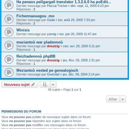
Ha penaos pellgargañ translator 1.3.2.6.0 ha poEdit...
Dernier message par
Pascal Trichet
«
dim. sept. 11, 2005 6:23 pm
Réponses :
2
Fichennaouegou .mo
Dernier message par
Giulia
«
lun. août 29, 2005 7:33 pm
Réponses :
2
Winisis
Dernier message par
yannig
«
lun. juin 20, 2005 11:47 am
meziantoù war pladennoù
Dernier message par
drouizig
«
ven. avr. 29, 2005 5:11 pm
Réponses :
1
Reizhadennoù phpBB
Dernier message par
drouizig
«
jeu. févr. 03, 2005 1:31 pm
Réponses :
1
Meziantoù nested pe genealogiezh
Dernier message par
Gwenael
«
jeu. déc. 09, 2004 2:14 pm
Nouveau sujet
48 sujets • Page
1
sur
1
Aller
PERMISSIONS DU FORUM
Vous
ne pouvez pas
publier de nouveaux sujets dans ce forum
Vous
ne pouvez pas
répondre aux sujets dans ce forum
Vous
ne pouvez pas
modifier vos messages dans ce forum
Vous
ne pouvez pas
supprimer vos messages dans ce forum