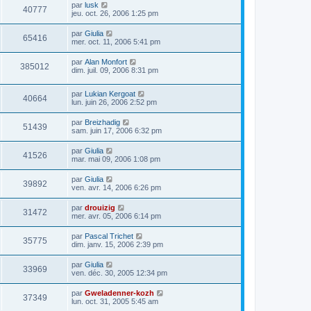
par
lusk
40777
jeu. oct. 26, 2006 1:25 pm
par
Giulia
65416
mer. oct. 11, 2006 5:41 pm
par
Alan Monfort
385012
dim. juil. 09, 2006 8:31 pm
par
Lukian Kergoat
40664
lun. juin 26, 2006 2:52 pm
par
Breizhadig
51439
sam. juin 17, 2006 6:32 pm
par
Giulia
41526
mar. mai 09, 2006 1:08 pm
par
Giulia
39892
ven. avr. 14, 2006 6:26 pm
par
drouizig
31472
mer. avr. 05, 2006 6:14 pm
par
Pascal Trichet
35775
dim. janv. 15, 2006 2:39 pm
par
Giulia
33969
ven. déc. 30, 2005 12:34 pm
par
Gweladenner-kozh
37349
lun. oct. 31, 2005 5:45 am