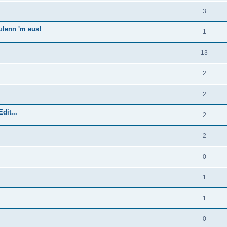
3
ulenn 'm eus!
1
13
2
2
dit...
2
2
0
1
1
0