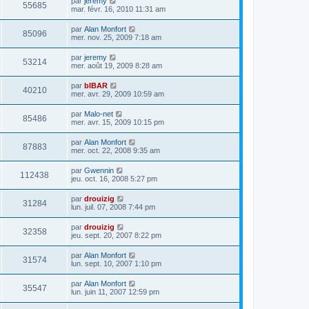
par
jeremy
55685
mar. févr. 16, 2010 11:31 am
par
Alan Monfort
85096
mer. nov. 25, 2009 7:18 am
par
jeremy
53214
mer. août 19, 2009 8:28 am
par
bIBAR
40210
mer. avr. 29, 2009 10:59 am
par
Malo-net
85486
mer. avr. 15, 2009 10:15 pm
par
Alan Monfort
87883
mer. oct. 22, 2008 9:35 am
par
Gwennin
112438
jeu. oct. 16, 2008 5:27 pm
par
drouizig
31284
lun. juil. 07, 2008 7:44 pm
par
drouizig
32358
jeu. sept. 20, 2007 8:22 pm
par
Alan Monfort
31574
lun. sept. 10, 2007 1:10 pm
par
Alan Monfort
35547
lun. juin 11, 2007 12:59 pm