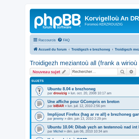
Korvigelloù An D
Foromoù KERZROUIZIG
Raccourcis
FAQ
Accueil du forum
Troidigezh e brezhoneg
Troidigezh mez
Troidigezh meziantoù all (frank a wirio
Recher
Re
Nouveau sujet
SUJETS
Ubuntu 8.04 e brezhoneg
par
drouizig
»
lun. oct. 20, 2008 10:17 am
Une affiche pour GCompris en breton
par
bIBAR
»
lun. juil. 12, 2010 2:56 pm
Implijout Firefox (hag ar re all) e brezhoneg ga
par
jeremy
»
dim. juin 13, 2010 2:29 pm
Ubuntu 10.04: Dibab yezh an testennoù nad int k
par
Michel
»
dim. juin 06, 2010 10:34 am