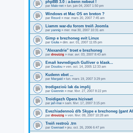
phpBB 3.0 : a-benn nebeut !
par
Malo-net
»
lun. juin 04, 2007 1:50 pm
Windows et Mac OS en breton ?
par
Reuvé
»
mar. mars 20, 2007 7:45 am
Liamm war-du forom treiñ Joomla
par
yannig
»
mer. mai 30, 2007 10:31 am
Gimp e brezhoneg evit Linux
par
Giulia
»
dim. avr. 01, 2007 11:05 pm
"Alexandrie" troet e brezhoneg
par
drouizig
»
mar. avr. 03, 2007 8:43 am
Emañ kevredigezh Gulliver o klask...
par
Doudou
»
ven. oct. 14, 2005 12:33 am
Kudenn ebet ...
par
Margaid
»
lun. mars 19, 2007 3:29 pm
trodigezioù lak da implij
par
Gwennin
»
mar. févr. 27, 2007 8:22 pm
Troidigezh Opera hizivaet
par
jañ-mai
»
sam. févr. 17, 2007 3:15 pm
Evezhiadennoù d/b Skype e brezhoneg (gant Al
par
drouizig
»
ven. févr. 09, 2007 10:28 am
Treiñ restroù .trn
par
Gwenael
»
jeu. oct. 26, 2006 6:47 pm