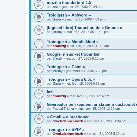
mozilla thunderbird 1.5
par
lusk
»
jeu. oct. 26, 2006 10:34 am
Troidigezh « Abiword »
par
Giulia
»
sam. mai 13, 2006 4:09 pm
[logiciel libre] Traduction de « Gnome »
par
jeremy
»
mar. déc. 20, 2005 12:01 pm
Troidigezh « MoodleMoot »
par
drouizig
»
lun. juin 26, 2006 11:10 am
Google, n'eus ket troour ken
par
Breizh
»
jeu. oct. 27, 2005 9:26 pm
Troidigezh « Gaim »
par
jeremy
»
jeu. mars 23, 2006 6:55 pm
Troidigezh « Opera 8.51 »
par
Giulia
»
mer. févr. 15, 2006 6:39 pm
fazi
par
drouizig
»
mer. avr. 05, 2006 6:14 pm
Gwereadur pe skeudenn ar skramm dasfaoutet
par
Pascal Trichet
»
dim. janv. 15, 2006 12:19 pm
« Gmail » e brezhoneg
par
Gweladenner-kozh
»
mar. oct. 18, 2005 1:34 pm
Troidigezh « SPIP »
par
Gweladenner-kozh
»
lun. oct. 31, 2005 5:39 am