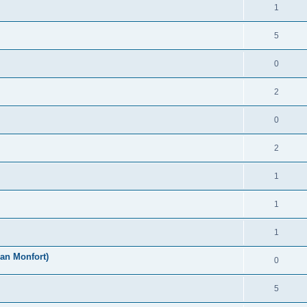
1
5
0
2
0
2
1
1
1
an Monfort)
0
5