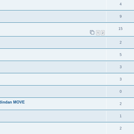
4
9
15
1
2
2
5
3
3
0
 dindan MOVE
2
1
2