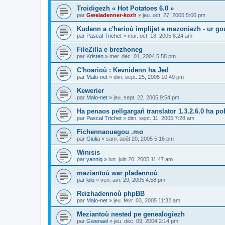
Troidigezh « Hot Potatoes 6.0 »
par
Gweladenner-kozh
»
jeu. oct. 27, 2005 5:06 pm
Kudenn a c'herioù implijet e mezoniezh - ur go
par
Pascal Trichet
»
mar. oct. 18, 2005 8:24 am
FileZilla e brezhoneg
par
Kristen
»
mer. déc. 01, 2004 5:58 pm
C'hoarioù : Kevnidenn ha Jed
par
Malo-net
»
dim. sept. 25, 2005 10:49 pm
Kewerier
par
Malo-net
»
jeu. sept. 22, 2005 9:54 pm
Ha penaos pellgargañ translator 1.3.2.6.0 ha poE
par
Pascal Trichet
»
dim. sept. 11, 2005 7:28 am
Fichennaouegou .mo
par
Giulia
»
sam. août 20, 2005 5:16 pm
Winisis
par
yannig
»
lun. juin 20, 2005 11:47 am
meziantoù war pladennoù
par
lolo
»
ven. avr. 29, 2005 4:58 pm
Reizhadennoù phpBB
par
Malo-net
»
jeu. févr. 03, 2005 11:32 am
Meziantoù nested pe genealogiezh
par
Gwenael
»
jeu. déc. 09, 2004 2:14 pm