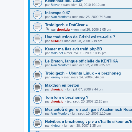
Kelennskridoù GIMP
par
Belvar
»
sam. févr. 13, 2010 10:12 am
Inkscape 0.47
par
Alan Monfort
»
mer. nov. 25, 2009 7:18 am
Troidigezh « DotClear »
par
drouizig
»
ven. mai 26, 2006 2:05 pm
Une traduction de Grisbi existe-t-elle ?
par
bIBAR
»
mar. oct. 28, 2008 6:19 am
Kemer ma flas evit treiñ phpBB
par
Malo-net
»
mer. avr. 15, 2009 10:15 pm
Le Breton, langue officielle de KENTIKA
par
Alan Monfort
»
mer. oct. 22, 2008 9:35 am
Troidigezh « Ubuntu Linux » e brezhoneg
par
jeremy
»
mar. mars 14, 2006 6:44 pm
Maxthon en breton
par
drouizig
»
lun. juil. 07, 2008 7:44 pm
TomTom e brezhoneg ?
par
drouizig
»
jeu. sept. 20, 2007 12:15 pm
Meziantoù digor o zarzh gant Akademiezh Roa
par
Alan Monfort
»
lun. sept. 10, 2007 1:10 pm
Netvibes e brezhoneg : piv a c'hallfe sikour ac
par
ki-dour
»
lun. avr. 30, 2007 1:35 pm