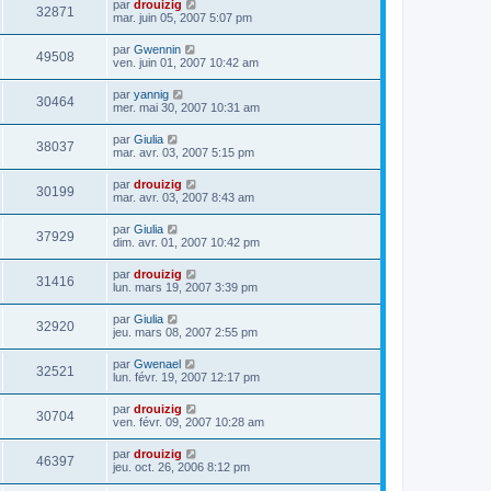
par
drouizig
32871
mar. juin 05, 2007 5:07 pm
par
Gwennin
49508
ven. juin 01, 2007 10:42 am
par
yannig
30464
mer. mai 30, 2007 10:31 am
par
Giulia
38037
mar. avr. 03, 2007 5:15 pm
par
drouizig
30199
mar. avr. 03, 2007 8:43 am
par
Giulia
37929
dim. avr. 01, 2007 10:42 pm
par
drouizig
31416
lun. mars 19, 2007 3:39 pm
par
Giulia
32920
jeu. mars 08, 2007 2:55 pm
par
Gwenael
32521
lun. févr. 19, 2007 12:17 pm
par
drouizig
30704
ven. févr. 09, 2007 10:28 am
par
drouizig
46397
jeu. oct. 26, 2006 8:12 pm