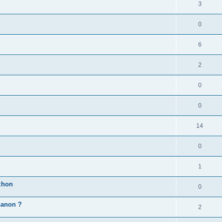
3
0
6
2
0
0
14
0
1
zhon
0
'hanon ?
2