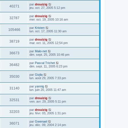
par
drouizig
40271
jeu. oct. 27, 2005 5:12 pm
par
drouizig
32787
mer. oct. 19, 2005 10:16 am
par
Kristen
105466
lun. oct. 17, 2005 11:30 am
par
drouizig
38719
mar. oct. 11, 2005 12:54 pm
par
Malo-net
36673
dim. sept. 25, 2005 10:46 pm
par
Pascal Trichet
36482
dim. sept. 11, 2005 6:23 pm
par
Giulia
35030
lun. août 29, 2005 7:33 pm
par
yannig
31140
lun. juin 20, 2005 11:47 am
par
drouizig
32531
ven. avr. 29, 2005 5:11 pm
par
drouizig
32203
jeu. févr. 03, 2005 1:31 pm
par
Gwenael
36071
jeu. déc. 09, 2004 2:14 pm