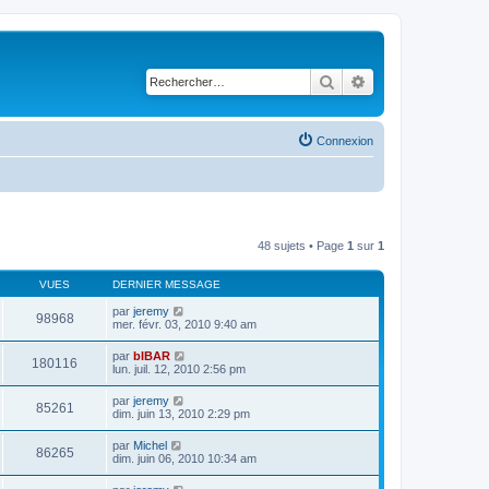
Rechercher
Recherche avancé
Connexion
48 sujets • Page
1
sur
1
VUES
DERNIER MESSAGE
par
jeremy
98968
mer. févr. 03, 2010 9:40 am
par
bIBAR
180116
lun. juil. 12, 2010 2:56 pm
par
jeremy
85261
dim. juin 13, 2010 2:29 pm
par
Michel
86265
dim. juin 06, 2010 10:34 am