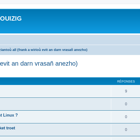
ROUIZIG
iantoù all (frank a wirioù evit an darn vrasañ anezho)
ù evit an darn vrasañ anezho)
cher
cherche avancée
RÉPONSES
9
0
nt Linux ?
0
et troet
0