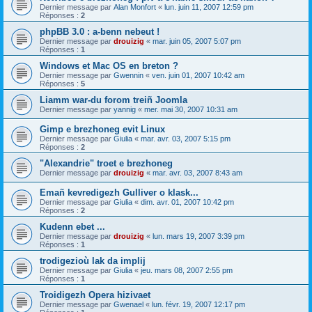
Dernier message par
Alan Monfort
«
lun. juin 11, 2007 12:59 pm
Réponses :
2
phpBB 3.0 : a-benn nebeut !
Dernier message par
drouizig
«
mar. juin 05, 2007 5:07 pm
Réponses :
1
Windows et Mac OS en breton ?
Dernier message par
Gwennin
«
ven. juin 01, 2007 10:42 am
Réponses :
5
Liamm war-du forom treiñ Joomla
Dernier message par
yannig
«
mer. mai 30, 2007 10:31 am
Gimp e brezhoneg evit Linux
Dernier message par
Giulia
«
mar. avr. 03, 2007 5:15 pm
Réponses :
2
"Alexandrie" troet e brezhoneg
Dernier message par
drouizig
«
mar. avr. 03, 2007 8:43 am
Emañ kevredigezh Gulliver o klask...
Dernier message par
Giulia
«
dim. avr. 01, 2007 10:42 pm
Réponses :
2
Kudenn ebet ...
Dernier message par
drouizig
«
lun. mars 19, 2007 3:39 pm
Réponses :
1
trodigezioù lak da implij
Dernier message par
Giulia
«
jeu. mars 08, 2007 2:55 pm
Réponses :
1
Troidigezh Opera hizivaet
Dernier message par
Gwenael
«
lun. févr. 19, 2007 12:17 pm