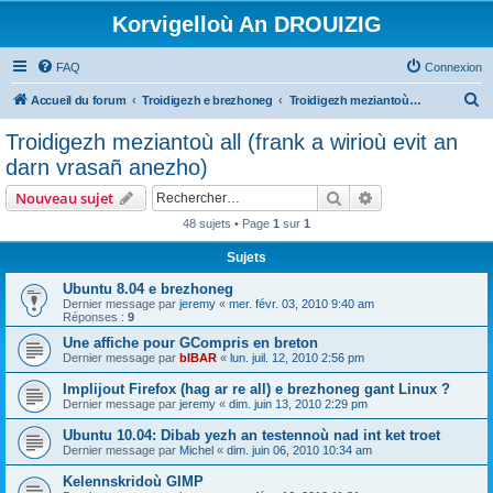
Korvigelloù An DROUIZIG
FAQ
Connexion
R
Accueil du forum
Troidigezh e brezhoneg
Troidigezh meziantoù all (frank a wirioù evit an darn vrasañ anezho)
e
Troidigezh meziantoù all (frank a wirioù evit an
c
darn vrasañ anezho)
h
Rechercher
Recherche avanc
Nouveau sujet
e
48 sujets • Page
1
sur
1
r
Sujets
c
h
Ubuntu 8.04 e brezhoneg
Dernier message par
jeremy
«
mer. févr. 03, 2010 9:40 am
e
Réponses :
9
r
Une affiche pour GCompris en breton
Dernier message par
bIBAR
«
lun. juil. 12, 2010 2:56 pm
Implijout Firefox (hag ar re all) e brezhoneg gant Linux ?
Dernier message par
jeremy
«
dim. juin 13, 2010 2:29 pm
Ubuntu 10.04: Dibab yezh an testennoù nad int ket troet
Dernier message par
Michel
«
dim. juin 06, 2010 10:34 am
Kelennskridoù GIMP