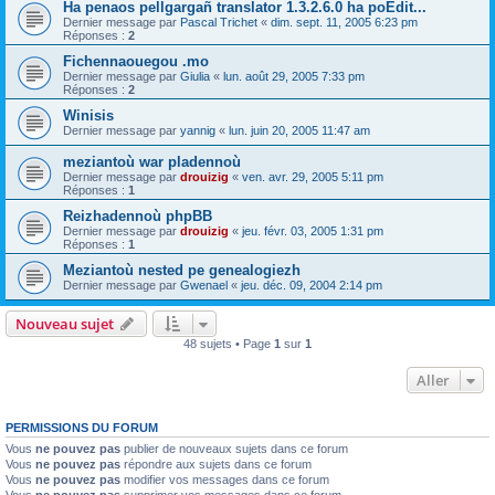
Ha penaos pellgargañ translator 1.3.2.6.0 ha poEdit...
Dernier message par
Pascal Trichet
«
dim. sept. 11, 2005 6:23 pm
Réponses :
2
Fichennaouegou .mo
Dernier message par
Giulia
«
lun. août 29, 2005 7:33 pm
Réponses :
2
Winisis
Dernier message par
yannig
«
lun. juin 20, 2005 11:47 am
meziantoù war pladennoù
Dernier message par
drouizig
«
ven. avr. 29, 2005 5:11 pm
Réponses :
1
Reizhadennoù phpBB
Dernier message par
drouizig
«
jeu. févr. 03, 2005 1:31 pm
Réponses :
1
Meziantoù nested pe genealogiezh
Dernier message par
Gwenael
«
jeu. déc. 09, 2004 2:14 pm
Nouveau sujet
48 sujets • Page
1
sur
1
Aller
PERMISSIONS DU FORUM
Vous
ne pouvez pas
publier de nouveaux sujets dans ce forum
Vous
ne pouvez pas
répondre aux sujets dans ce forum
Vous
ne pouvez pas
modifier vos messages dans ce forum
Vous
ne pouvez pas
supprimer vos messages dans ce forum