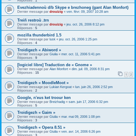
Réponses :
1
Evezhiadennoù d/b Skype e brezhoneg (gant Alan Monfort)
Dernier message par
drouizig
«
ven. févr. 09, 2007 10:28 am
Treiñ restroù .trn
Dernier message par
drouizig
«
jeu. oct. 26, 2006 8:12 pm
Réponses :
5
mozilla thunderbird 1.5
Dernier message par
lusk
«
jeu. oct. 26, 2006 1:25 pm
Réponses :
4
Troidigezh « Abiword »
Dernier message par
Giulia
«
mer. oct. 11, 2006 5:41 pm
Réponses :
9
[logiciel libre] Traduction de « Gnome »
Dernier message par
Alan Monfort
«
dim. juil. 09, 2006 8:31 pm
Réponses :
15
1
2
Troidigezh « MoodleMoot »
Dernier message par
Lukian Kergoat
«
lun. juin 26, 2006 2:52 pm
Réponses :
2
Google, n'eus ket troour ken
Dernier message par
Breizhadig
«
sam. juin 17, 2006 6:32 pm
Réponses :
5
Troidigezh « Gaim »
Dernier message par
Giulia
«
mar. mai 09, 2006 1:08 pm
Réponses :
3
Troidigezh « Opera 8.51 »
Dernier message par
Giulia
«
ven. avr. 14, 2006 6:26 pm
Réponses :
3