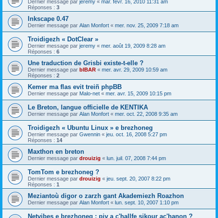
Dernier message par
jeremy
«
mar. févr. 16, 2010 11:31 am
Réponses :
3
Inkscape 0.47
Dernier message par
Alan Monfort
«
mer. nov. 25, 2009 7:18 am
Troidigezh « DotClear »
Dernier message par
jeremy
«
mer. août 19, 2009 8:28 am
Réponses :
6
Une traduction de Grisbi existe-t-elle ?
Dernier message par
bIBAR
«
mer. avr. 29, 2009 10:59 am
Réponses :
2
Kemer ma flas evit treiñ phpBB
Dernier message par
Malo-net
«
mer. avr. 15, 2009 10:15 pm
Le Breton, langue officielle de KENTIKA
Dernier message par
Alan Monfort
«
mer. oct. 22, 2008 9:35 am
Troidigezh « Ubuntu Linux » e brezhoneg
Dernier message par
Gwennin
«
jeu. oct. 16, 2008 5:27 pm
Réponses :
14
Maxthon en breton
Dernier message par
drouizig
«
lun. juil. 07, 2008 7:44 pm
TomTom e brezhoneg ?
Dernier message par
drouizig
«
jeu. sept. 20, 2007 8:22 pm
Réponses :
1
Meziantoù digor o zarzh gant Akademiezh Roazhon
Dernier message par
Alan Monfort
«
lun. sept. 10, 2007 1:10 pm
Netvibes e brezhoneg : piv a c'hallfe sikour ac'hanon ?