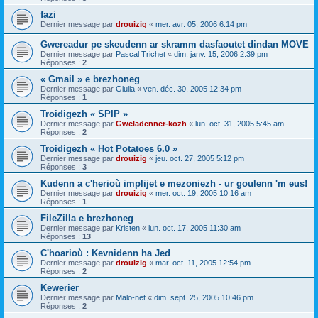
fazi
Dernier message par
drouizig
«
mer. avr. 05, 2006 6:14 pm
Gwereadur pe skeudenn ar skramm dasfaoutet dindan MOVE
Dernier message par
Pascal Trichet
«
dim. janv. 15, 2006 2:39 pm
Réponses :
2
« Gmail » e brezhoneg
Dernier message par
Giulia
«
ven. déc. 30, 2005 12:34 pm
Réponses :
1
Troidigezh « SPIP »
Dernier message par
Gweladenner-kozh
«
lun. oct. 31, 2005 5:45 am
Réponses :
2
Troidigezh « Hot Potatoes 6.0 »
Dernier message par
drouizig
«
jeu. oct. 27, 2005 5:12 pm
Réponses :
3
Kudenn a c'herioù implijet e mezoniezh - ur goulenn 'm eus!
Dernier message par
drouizig
«
mer. oct. 19, 2005 10:16 am
Réponses :
1
FileZilla e brezhoneg
Dernier message par
Kristen
«
lun. oct. 17, 2005 11:30 am
Réponses :
13
C'hoarioù : Kevnidenn ha Jed
Dernier message par
drouizig
«
mar. oct. 11, 2005 12:54 pm
Réponses :
2
Kewerier
Dernier message par
Malo-net
«
dim. sept. 25, 2005 10:46 pm
Réponses :
2