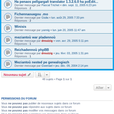
Ha penaos pellgargañ translator 1.3.2.6.0 ha poEdit...
Dernier message par
Pascal Trichet
«
dim. sept. 11, 2005 6:23 pm
Réponses :
2
Fichennaouegou .mo
Dernier message par
Giulia
«
lun. août 29, 2005 7:33 pm
Réponses :
2
Winisis
Dernier message par
yannig
«
lun. juin 20, 2005 11:47 am
meziantoù war pladennoù
Dernier message par
drouizig
«
ven. avr. 29, 2005 5:11 pm
Réponses :
1
Reizhadennoù phpBB
Dernier message par
drouizig
«
jeu. févr. 03, 2005 1:31 pm
Réponses :
1
Meziantoù nested pe genealogiezh
Dernier message par
Gwenael
«
jeu. déc. 09, 2004 2:14 pm
Nouveau sujet
48 sujets • Page
1
sur
1
Aller
PERMISSIONS DU FORUM
Vous
ne pouvez pas
publier de nouveaux sujets dans ce forum
Vous
ne pouvez pas
répondre aux sujets dans ce forum
Vous
ne pouvez pas
modifier vos messages dans ce forum
Vous
ne pouvez pas
supprimer vos messages dans ce forum