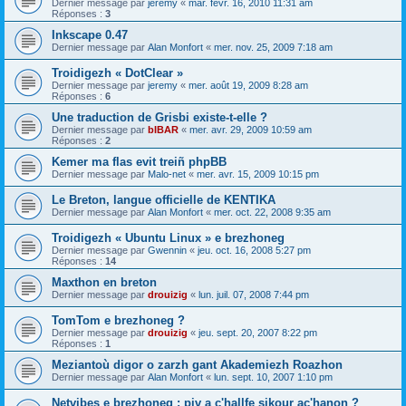
Dernier message par
jeremy
«
mar. févr. 16, 2010 11:31 am
Réponses :
3
Inkscape 0.47
Dernier message par
Alan Monfort
«
mer. nov. 25, 2009 7:18 am
Troidigezh « DotClear »
Dernier message par
jeremy
«
mer. août 19, 2009 8:28 am
Réponses :
6
Une traduction de Grisbi existe-t-elle ?
Dernier message par
bIBAR
«
mer. avr. 29, 2009 10:59 am
Réponses :
2
Kemer ma flas evit treiñ phpBB
Dernier message par
Malo-net
«
mer. avr. 15, 2009 10:15 pm
Le Breton, langue officielle de KENTIKA
Dernier message par
Alan Monfort
«
mer. oct. 22, 2008 9:35 am
Troidigezh « Ubuntu Linux » e brezhoneg
Dernier message par
Gwennin
«
jeu. oct. 16, 2008 5:27 pm
Réponses :
14
Maxthon en breton
Dernier message par
drouizig
«
lun. juil. 07, 2008 7:44 pm
TomTom e brezhoneg ?
Dernier message par
drouizig
«
jeu. sept. 20, 2007 8:22 pm
Réponses :
1
Meziantoù digor o zarzh gant Akademiezh Roazhon
Dernier message par
Alan Monfort
«
lun. sept. 10, 2007 1:10 pm
Netvibes e brezhoneg : piv a c'hallfe sikour ac'hanon ?