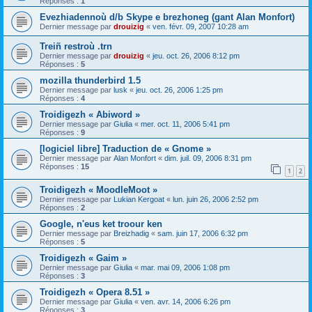
Réponses :
1
Evezhiadennoù d/b Skype e brezhoneg (gant Alan Monfort)
Dernier message par
drouizig
«
ven. févr. 09, 2007 10:28 am
Treiñ restroù .trn
Dernier message par
drouizig
«
jeu. oct. 26, 2006 8:12 pm
Réponses :
5
mozilla thunderbird 1.5
Dernier message par
lusk
«
jeu. oct. 26, 2006 1:25 pm
Réponses :
4
Troidigezh « Abiword »
Dernier message par
Giulia
«
mer. oct. 11, 2006 5:41 pm
Réponses :
9
[logiciel libre] Traduction de « Gnome »
Dernier message par
Alan Monfort
«
dim. juil. 09, 2006 8:31 pm
Réponses :
15
1
2
Troidigezh « MoodleMoot »
Dernier message par
Lukian Kergoat
«
lun. juin 26, 2006 2:52 pm
Réponses :
2
Google, n'eus ket troour ken
Dernier message par
Breizhadig
«
sam. juin 17, 2006 6:32 pm
Réponses :
5
Troidigezh « Gaim »
Dernier message par
Giulia
«
mar. mai 09, 2006 1:08 pm
Réponses :
3
Troidigezh « Opera 8.51 »
Dernier message par
Giulia
«
ven. avr. 14, 2006 6:26 pm
Réponses :
3