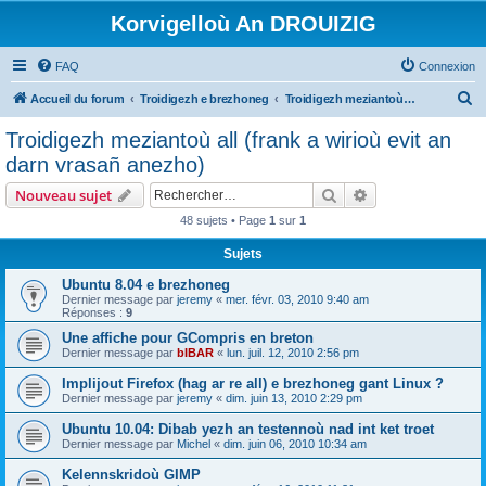
Korvigelloù An DROUIZIG
FAQ
Connexion
R
Accueil du forum
Troidigezh e brezhoneg
Troidigezh meziantoù all (frank a wirioù evit an darn vrasañ anezho)
e
Troidigezh meziantoù all (frank a wirioù evit an
c
darn vrasañ anezho)
h
Rechercher
Recherche avanc
Nouveau sujet
e
48 sujets • Page
1
sur
1
r
Sujets
c
h
Ubuntu 8.04 e brezhoneg
Dernier message par
jeremy
«
mer. févr. 03, 2010 9:40 am
e
Réponses :
9
r
Une affiche pour GCompris en breton
Dernier message par
bIBAR
«
lun. juil. 12, 2010 2:56 pm
Implijout Firefox (hag ar re all) e brezhoneg gant Linux ?
Dernier message par
jeremy
«
dim. juin 13, 2010 2:29 pm
Ubuntu 10.04: Dibab yezh an testennoù nad int ket troet
Dernier message par
Michel
«
dim. juin 06, 2010 10:34 am
Kelennskridoù GIMP