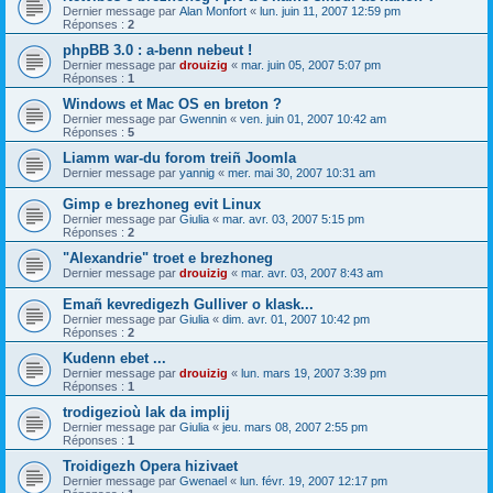
Dernier message par
Alan Monfort
«
lun. juin 11, 2007 12:59 pm
Réponses :
2
phpBB 3.0 : a-benn nebeut !
Dernier message par
drouizig
«
mar. juin 05, 2007 5:07 pm
Réponses :
1
Windows et Mac OS en breton ?
Dernier message par
Gwennin
«
ven. juin 01, 2007 10:42 am
Réponses :
5
Liamm war-du forom treiñ Joomla
Dernier message par
yannig
«
mer. mai 30, 2007 10:31 am
Gimp e brezhoneg evit Linux
Dernier message par
Giulia
«
mar. avr. 03, 2007 5:15 pm
Réponses :
2
"Alexandrie" troet e brezhoneg
Dernier message par
drouizig
«
mar. avr. 03, 2007 8:43 am
Emañ kevredigezh Gulliver o klask...
Dernier message par
Giulia
«
dim. avr. 01, 2007 10:42 pm
Réponses :
2
Kudenn ebet ...
Dernier message par
drouizig
«
lun. mars 19, 2007 3:39 pm
Réponses :
1
trodigezioù lak da implij
Dernier message par
Giulia
«
jeu. mars 08, 2007 2:55 pm
Réponses :
1
Troidigezh Opera hizivaet
Dernier message par
Gwenael
«
lun. févr. 19, 2007 12:17 pm