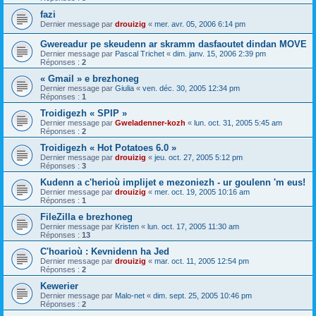
fazi
Dernier message par
drouizig
«
mer. avr. 05, 2006 6:14 pm
Gwereadur pe skeudenn ar skramm dasfaoutet dindan MOVE
Dernier message par
Pascal Trichet
«
dim. janv. 15, 2006 2:39 pm
Réponses :
2
« Gmail » e brezhoneg
Dernier message par
Giulia
«
ven. déc. 30, 2005 12:34 pm
Réponses :
1
Troidigezh « SPIP »
Dernier message par
Gweladenner-kozh
«
lun. oct. 31, 2005 5:45 am
Réponses :
2
Troidigezh « Hot Potatoes 6.0 »
Dernier message par
drouizig
«
jeu. oct. 27, 2005 5:12 pm
Réponses :
3
Kudenn a c'herioù implijet e mezoniezh - ur goulenn 'm eus!
Dernier message par
drouizig
«
mer. oct. 19, 2005 10:16 am
Réponses :
1
FileZilla e brezhoneg
Dernier message par
Kristen
«
lun. oct. 17, 2005 11:30 am
Réponses :
13
C'hoarioù : Kevnidenn ha Jed
Dernier message par
drouizig
«
mar. oct. 11, 2005 12:54 pm
Réponses :
2
Kewerier
Dernier message par
Malo-net
«
dim. sept. 25, 2005 10:46 pm
Réponses :
2