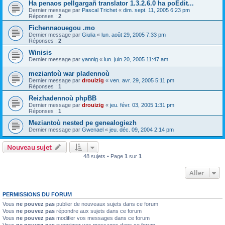
Ha penaos pellgargañ translator 1.3.2.6.0 ha poEdit...
Dernier message par
Pascal Trichet
«
dim. sept. 11, 2005 6:23 pm
Réponses :
2
Fichennaouegou .mo
Dernier message par
Giulia
«
lun. août 29, 2005 7:33 pm
Réponses :
2
Winisis
Dernier message par
yannig
«
lun. juin 20, 2005 11:47 am
meziantoù war pladennoù
Dernier message par
drouizig
«
ven. avr. 29, 2005 5:11 pm
Réponses :
1
Reizhadennoù phpBB
Dernier message par
drouizig
«
jeu. févr. 03, 2005 1:31 pm
Réponses :
1
Meziantoù nested pe genealogiezh
Dernier message par
Gwenael
«
jeu. déc. 09, 2004 2:14 pm
Nouveau sujet
48 sujets • Page
1
sur
1
Aller
PERMISSIONS DU FORUM
Vous
ne pouvez pas
publier de nouveaux sujets dans ce forum
Vous
ne pouvez pas
répondre aux sujets dans ce forum
Vous
ne pouvez pas
modifier vos messages dans ce forum
Vous
ne pouvez pas
supprimer vos messages dans ce forum