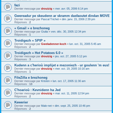
fazi
Dernier message par
drouizig
«
mer. avr. 05, 2006 6:14 pm
Gwereadur pe skeudenn ar skramm dasfaoutet dindan MOVE
Dernier message par
Pascal Trichet
«
dim. janv. 15, 2006 2:39 pm
Réponses :
2
« Gmail » e brezhoneg
Dernier message par
Giulia
«
ven. déc. 30, 2005 12:34 pm
Réponses :
1
Troidigezh « SPIP »
Dernier message par
Gweladenner-kozh
«
lun. oct. 31, 2005 5:45 am
Réponses :
2
Troidigezh « Hot Potatoes 6.0 »
Dernier message par
drouizig
«
jeu. oct. 27, 2005 5:12 pm
Réponses :
3
Kudenn a c'herioù implijet e mezoniezh - ur goulenn 'm eus!
Dernier message par
drouizig
«
mer. oct. 19, 2005 10:16 am
Réponses :
1
FileZilla e brezhoneg
Dernier message par
Kristen
«
lun. oct. 17, 2005 11:30 am
Réponses :
13
C'hoarioù : Kevnidenn ha Jed
Dernier message par
drouizig
«
mar. oct. 11, 2005 12:54 pm
Réponses :
2
Kewerier
Dernier message par
Malo-net
«
dim. sept. 25, 2005 10:46 pm
Réponses :
2