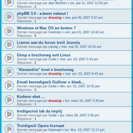
Dernier message par
Alan Monfort
«
lun. juin 11, 2007 12:59 pm
Réponses :
2
phpBB 3.0 : a-benn nebeut !
Dernier message par
drouizig
«
mar. juin 05, 2007 5:07 pm
Réponses :
1
Windows et Mac OS en breton ?
Dernier message par
Gwennin
«
ven. juin 01, 2007 10:42 am
Réponses :
5
Liamm war-du forom treiñ Joomla
Dernier message par
yannig
«
mer. mai 30, 2007 10:31 am
Gimp e brezhoneg evit Linux
Dernier message par
Giulia
«
mar. avr. 03, 2007 5:15 pm
Réponses :
2
"Alexandrie" troet e brezhoneg
Dernier message par
drouizig
«
mar. avr. 03, 2007 8:43 am
Emañ kevredigezh Gulliver o klask...
Dernier message par
Giulia
«
dim. avr. 01, 2007 10:42 pm
Réponses :
2
Kudenn ebet ...
Dernier message par
drouizig
«
lun. mars 19, 2007 3:39 pm
Réponses :
1
trodigezioù lak da implij
Dernier message par
Giulia
«
jeu. mars 08, 2007 2:55 pm
Réponses :
1
Troidigezh Opera hizivaet
Dernier message par
Gwenael
«
lun. févr. 19, 2007 12:17 pm