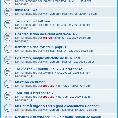
Dernier message par
jeremy
«
mar. févr. 16, 2010 11:31 am
Réponses :
3
Inkscape 0.47
Dernier message par
Alan Monfort
«
mer. nov. 25, 2009 7:18 am
Troidigezh « DotClear »
Dernier message par
jeremy
«
mer. août 19, 2009 8:28 am
Réponses :
6
Une traduction de Grisbi existe-t-elle ?
Dernier message par
bIBAR
«
mer. avr. 29, 2009 10:59 am
Réponses :
2
Kemer ma flas evit treiñ phpBB
Dernier message par
Malo-net
«
mer. avr. 15, 2009 10:15 pm
Le Breton, langue officielle de KENTIKA
Dernier message par
Alan Monfort
«
mer. oct. 22, 2008 9:35 am
Troidigezh « Ubuntu Linux » e brezhoneg
Dernier message par
Gwennin
«
jeu. oct. 16, 2008 5:27 pm
Réponses :
14
Maxthon en breton
Dernier message par
drouizig
«
lun. juil. 07, 2008 7:44 pm
TomTom e brezhoneg ?
Dernier message par
drouizig
«
jeu. sept. 20, 2007 8:22 pm
Réponses :
1
Meziantoù digor o zarzh gant Akademiezh Roazhon
Dernier message par
Alan Monfort
«
lun. sept. 10, 2007 1:10 pm
Netvibes e brezhoneg : piv a c'hallfe sikour ac'hanon ?