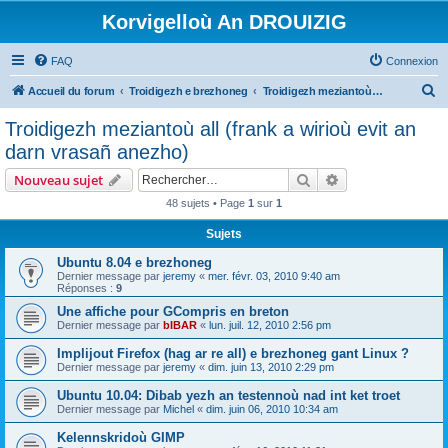
Korvigelloù An DROUIZIG
FAQ
Connexion
R
Accueil du forum
Troidigezh e brezhoneg
Troidigezh meziantoù all (frank a wirioù evit an darn vrasañ anezho)
e
Troidigezh meziantoù all (frank a wirioù evit an
c
darn vrasañ anezho)
h
Rechercher
Recherche avanc
Nouveau sujet
e
48 sujets • Page
1
sur
1
r
Sujets
c
h
Ubuntu 8.04 e brezhoneg
Dernier message par
jeremy
«
mer. févr. 03, 2010 9:40 am
e
Réponses :
9
r
Une affiche pour GCompris en breton
Dernier message par
bIBAR
«
lun. juil. 12, 2010 2:56 pm
Implijout Firefox (hag ar re all) e brezhoneg gant Linux ?
Dernier message par
jeremy
«
dim. juin 13, 2010 2:29 pm
Ubuntu 10.04: Dibab yezh an testennoù nad int ket troet
Dernier message par
Michel
«
dim. juin 06, 2010 10:34 am
Kelennskridoù GIMP