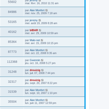
par
jeremy
55602
mar. févr. 16, 2010 11:31 am
par
Alan Monfort
84986
mer. nov. 25, 2009 7:18 am
par
jeremy
53165
mer. août 19, 2009 8:28 am
par
bIBAR
40162
mer. avr. 29, 2009 10:59 am
par
Malo-net
85364
mer. avr. 15, 2009 10:15 pm
par
Alan Monfort
87773
mer. oct. 22, 2008 9:35 am
par
Gwennin
112368
jeu. oct. 16, 2008 5:27 pm
par
drouizig
31248
lun. juil. 07, 2008 7:44 pm
par
drouizig
32317
jeu. sept. 20, 2007 8:22 pm
par
Alan Monfort
31539
lun. sept. 10, 2007 1:10 pm
par
Alan Monfort
35504
lun. juin 11, 2007 12:59 pm