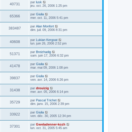
par
lusk
40731
jeu. oct. 26, 2006 1:25 pm
par
Giulia
65366
mer. oct. 11, 2006 5:41 pm
par
Alan Monfort
383487
dim. juil. 09, 2006 8:31 pm
par
Lukian Kergoat
40608
lun. juin 26, 2006 2:52 pm
par
Breizhadig
51371
sam. juin 17, 2006 6:32 pm
par
Giulia
41478
mar. mai 09, 2006 1:08 pm
par
Giulia
39837
ven. avr. 14, 2006 6:26 pm
par
drouizig
31438
mer. avr. 05, 2006 6:14 pm
par
Pascal Trichet
35729
dim. janv. 15, 2006 2:39 pm
par
Giulia
33922
ven. déc. 30, 2005 12:34 pm
par
Gweladenner-kozh
37301
lun. oct. 31, 2005 5:45 am