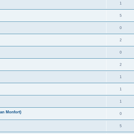
1
5
0
2
0
2
1
1
1
an Monfort)
0
5