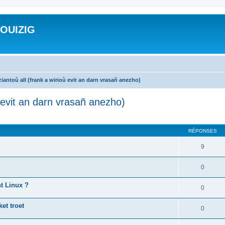
ROUIZIG
iantoù all (frank a wirioù evit an darn vrasañ anezho)
ù evit an darn vrasañ anezho)
cher
cherche avancée
RÉPONSES
9
0
nt Linux ?
0
et troet
0