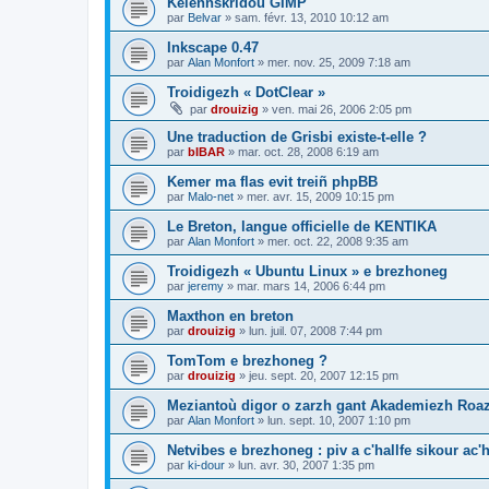
Kelennskridoù GIMP
par
Belvar
»
sam. févr. 13, 2010 10:12 am
Inkscape 0.47
par
Alan Monfort
»
mer. nov. 25, 2009 7:18 am
Troidigezh « DotClear »
par
drouizig
»
ven. mai 26, 2006 2:05 pm
Une traduction de Grisbi existe-t-elle ?
par
bIBAR
»
mar. oct. 28, 2008 6:19 am
Kemer ma flas evit treiñ phpBB
par
Malo-net
»
mer. avr. 15, 2009 10:15 pm
Le Breton, langue officielle de KENTIKA
par
Alan Monfort
»
mer. oct. 22, 2008 9:35 am
Troidigezh « Ubuntu Linux » e brezhoneg
par
jeremy
»
mar. mars 14, 2006 6:44 pm
Maxthon en breton
par
drouizig
»
lun. juil. 07, 2008 7:44 pm
TomTom e brezhoneg ?
par
drouizig
»
jeu. sept. 20, 2007 12:15 pm
Meziantoù digor o zarzh gant Akademiezh Roa
par
Alan Monfort
»
lun. sept. 10, 2007 1:10 pm
Netvibes e brezhoneg : piv a c'hallfe sikour ac
par
ki-dour
»
lun. avr. 30, 2007 1:35 pm