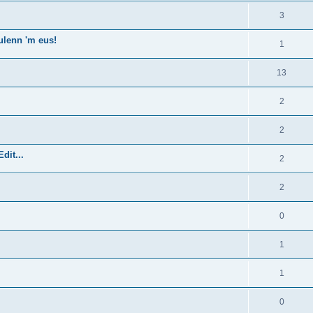
3
ulenn 'm eus!
1
13
2
2
dit...
2
2
0
1
1
0