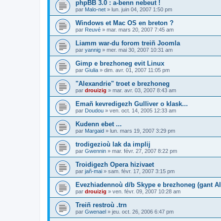
phpBB 3.0 : a-benn nebeut !
par
Malo-net
»
lun. juin 04, 2007 1:50 pm
Windows et Mac OS en breton ?
par
Reuvé
»
mar. mars 20, 2007 7:45 am
Liamm war-du forom treiñ Joomla
par
yannig
»
mer. mai 30, 2007 10:31 am
Gimp e brezhoneg evit Linux
par
Giulia
»
dim. avr. 01, 2007 11:05 pm
"Alexandrie" troet e brezhoneg
par
drouizig
»
mar. avr. 03, 2007 8:43 am
Emañ kevredigezh Gulliver o klask...
par
Doudou
»
ven. oct. 14, 2005 12:33 am
Kudenn ebet ...
par
Margaid
»
lun. mars 19, 2007 3:29 pm
trodigezioù lak da implij
par
Gwennin
»
mar. févr. 27, 2007 8:22 pm
Troidigezh Opera hizivaet
par
jañ-mai
»
sam. févr. 17, 2007 3:15 pm
Evezhiadennoù d/b Skype e brezhoneg (gant Al
par
drouizig
»
ven. févr. 09, 2007 10:28 am
Treiñ restroù .trn
par
Gwenael
»
jeu. oct. 26, 2006 6:47 pm