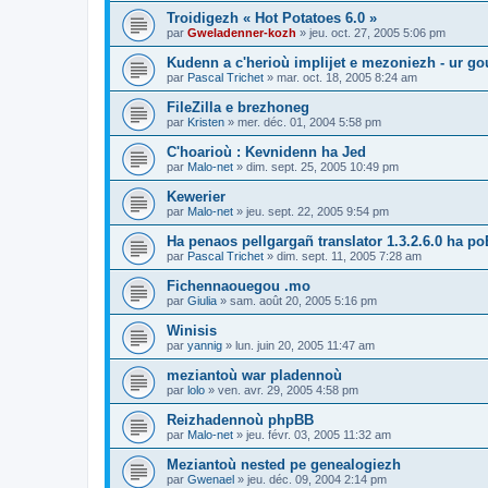
Troidigezh « Hot Potatoes 6.0 »
par
Gweladenner-kozh
»
jeu. oct. 27, 2005 5:06 pm
Kudenn a c'herioù implijet e mezoniezh - ur go
par
Pascal Trichet
»
mar. oct. 18, 2005 8:24 am
FileZilla e brezhoneg
par
Kristen
»
mer. déc. 01, 2004 5:58 pm
C'hoarioù : Kevnidenn ha Jed
par
Malo-net
»
dim. sept. 25, 2005 10:49 pm
Kewerier
par
Malo-net
»
jeu. sept. 22, 2005 9:54 pm
Ha penaos pellgargañ translator 1.3.2.6.0 ha poE
par
Pascal Trichet
»
dim. sept. 11, 2005 7:28 am
Fichennaouegou .mo
par
Giulia
»
sam. août 20, 2005 5:16 pm
Winisis
par
yannig
»
lun. juin 20, 2005 11:47 am
meziantoù war pladennoù
par
lolo
»
ven. avr. 29, 2005 4:58 pm
Reizhadennoù phpBB
par
Malo-net
»
jeu. févr. 03, 2005 11:32 am
Meziantoù nested pe genealogiezh
par
Gwenael
»
jeu. déc. 09, 2004 2:14 pm