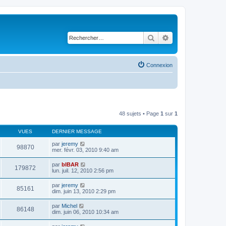
Rechercher
Recherche avancé
Connexion
48 sujets • Page
1
sur
1
VUES
DERNIER MESSAGE
par
jeremy
98870
mer. févr. 03, 2010 9:40 am
par
bIBAR
179872
lun. juil. 12, 2010 2:56 pm
par
jeremy
85161
dim. juin 13, 2010 2:29 pm
par
Michel
86148
dim. juin 06, 2010 10:34 am