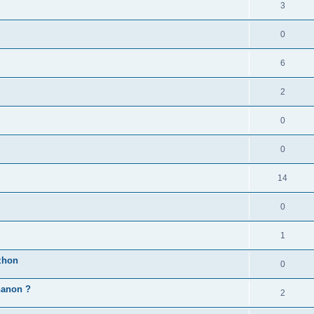
3
0
6
2
0
0
14
0
1
zhon
0
'hanon ?
2