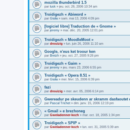
mozilla thunderbird 1.5
par
lusk
»
jeu. oct. 26, 2006 10:34 am
Troidigezh « Abiword »
par
Giulia
»
sam. mai 13, 2006 4:09 pm
[logiciel libre] Traduction de « Gnome »
par
jeremy
»
mar. déc. 20, 2005 12:01 pm
Troidigezh « MoodleMoot »
par
drouizig
»
lun. juin 26, 2006 11:10 am
Google, n'eus ket troour ken
par
Breizh
»
jeu. oct. 27, 2005 9:26 pm
Troidigezh « Gaim »
par
jeremy
»
jeu. mars 23, 2006 6:55 pm
Troidigezh « Opera 8.51 »
par
Giulia
»
mer. févr. 15, 2006 6:39 pm
fazi
par
drouizig
»
mer. avr. 05, 2006 6:14 pm
Gwereadur pe skeudenn ar skramm dasfaoutet
par
Pascal Trichet
»
dim. janv. 15, 2006 12:19 pm
« Gmail » e brezhoneg
par
Gweladenner-kozh
»
mar. oct. 18, 2005 1:34 pm
Troidigezh « SPIP »
par
Gweladenner-kozh
»
lun. oct. 31, 2005 5:39 am