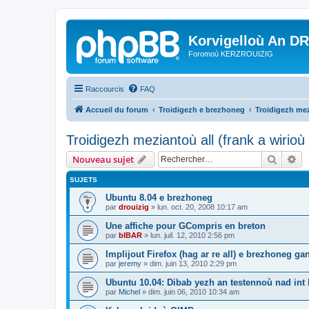
Korvigelloù An D
Foromoù KERZROUIZIG
Raccourcis
FAQ
Accueil du forum
Troidigezh e brezhoneg
Troidigezh mez
Troidigezh meziantoù all (frank a wirio
Recher
Re
Nouveau sujet
SUJETS
Ubuntu 8.04 e brezhoneg
par
drouizig
»
lun. oct. 20, 2008 10:17 am
Une affiche pour GCompris en breton
par
bIBAR
»
lun. juil. 12, 2010 2:56 pm
Implijout Firefox (hag ar re all) e brezhoneg ga
par
jeremy
»
dim. juin 13, 2010 2:29 pm
Ubuntu 10.04: Dibab yezh an testennoù nad int k
par
Michel
»
dim. juin 06, 2010 10:34 am