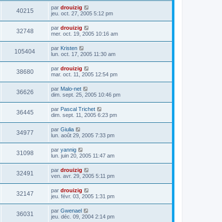
par
drouizig
40215
jeu. oct. 27, 2005 5:12 pm
par
drouizig
32748
mer. oct. 19, 2005 10:16 am
par
Kristen
105404
lun. oct. 17, 2005 11:30 am
par
drouizig
38680
mar. oct. 11, 2005 12:54 pm
par
Malo-net
36626
dim. sept. 25, 2005 10:46 pm
par
Pascal Trichet
36445
dim. sept. 11, 2005 6:23 pm
par
Giulia
34977
lun. août 29, 2005 7:33 pm
par
yannig
31098
lun. juin 20, 2005 11:47 am
par
drouizig
32491
ven. avr. 29, 2005 5:11 pm
par
drouizig
32147
jeu. févr. 03, 2005 1:31 pm
par
Gwenael
36031
jeu. déc. 09, 2004 2:14 pm