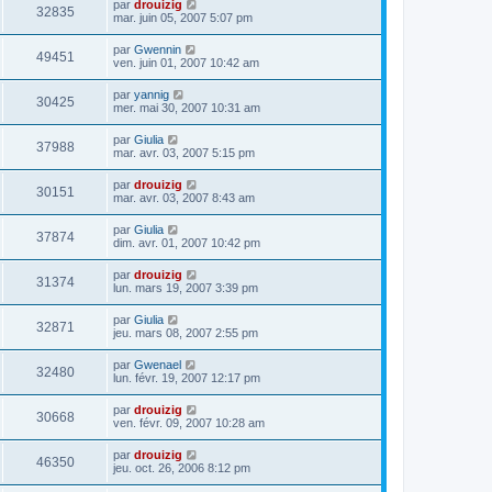
par
drouizig
32835
mar. juin 05, 2007 5:07 pm
par
Gwennin
49451
ven. juin 01, 2007 10:42 am
par
yannig
30425
mer. mai 30, 2007 10:31 am
par
Giulia
37988
mar. avr. 03, 2007 5:15 pm
par
drouizig
30151
mar. avr. 03, 2007 8:43 am
par
Giulia
37874
dim. avr. 01, 2007 10:42 pm
par
drouizig
31374
lun. mars 19, 2007 3:39 pm
par
Giulia
32871
jeu. mars 08, 2007 2:55 pm
par
Gwenael
32480
lun. févr. 19, 2007 12:17 pm
par
drouizig
30668
ven. févr. 09, 2007 10:28 am
par
drouizig
46350
jeu. oct. 26, 2006 8:12 pm