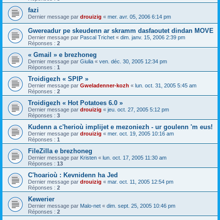
fazi
Dernier message par
drouizig
«
mer. avr. 05, 2006 6:14 pm
Gwereadur pe skeudenn ar skramm dasfaoutet dindan MOVE
Dernier message par
Pascal Trichet
«
dim. janv. 15, 2006 2:39 pm
Réponses :
2
« Gmail » e brezhoneg
Dernier message par
Giulia
«
ven. déc. 30, 2005 12:34 pm
Réponses :
1
Troidigezh « SPIP »
Dernier message par
Gweladenner-kozh
«
lun. oct. 31, 2005 5:45 am
Réponses :
2
Troidigezh « Hot Potatoes 6.0 »
Dernier message par
drouizig
«
jeu. oct. 27, 2005 5:12 pm
Réponses :
3
Kudenn a c'herioù implijet e mezoniezh - ur goulenn 'm eus!
Dernier message par
drouizig
«
mer. oct. 19, 2005 10:16 am
Réponses :
1
FileZilla e brezhoneg
Dernier message par
Kristen
«
lun. oct. 17, 2005 11:30 am
Réponses :
13
C'hoarioù : Kevnidenn ha Jed
Dernier message par
drouizig
«
mar. oct. 11, 2005 12:54 pm
Réponses :
2
Kewerier
Dernier message par
Malo-net
«
dim. sept. 25, 2005 10:46 pm
Réponses :
2