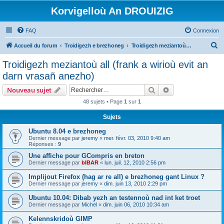
Korvigelloù An DROUIZIG
FAQ
Connexion
R
Accueil du forum
Troidigezh e brezhoneg
Troidigezh meziantoù all (frank a wirioù evit an darn vrasañ anezho)
e
Troidigezh meziantoù all (frank a wirioù evit an
c
darn vrasañ anezho)
h
Rechercher
Recherche avanc
Nouveau sujet
e
48 sujets • Page
1
sur
1
r
Sujets
c
h
Ubuntu 8.04 e brezhoneg
Dernier message par
jeremy
«
mer. févr. 03, 2010 9:40 am
e
Réponses :
9
r
Une affiche pour GCompris en breton
Dernier message par
bIBAR
«
lun. juil. 12, 2010 2:56 pm
Implijout Firefox (hag ar re all) e brezhoneg gant Linux ?
Dernier message par
jeremy
«
dim. juin 13, 2010 2:29 pm
Ubuntu 10.04: Dibab yezh an testennoù nad int ket troet
Dernier message par
Michel
«
dim. juin 06, 2010 10:34 am
Kelennskridoù GIMP