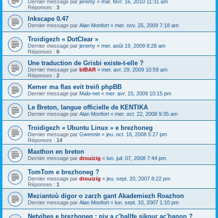
Dernier message par
jeremy
«
mar. févr. 16, 2010 11:31 am
Réponses :
3
Inkscape 0.47
Dernier message par
Alan Monfort
«
mer. nov. 25, 2009 7:18 am
Troidigezh « DotClear »
Dernier message par
jeremy
«
mer. août 19, 2009 8:28 am
Réponses :
6
Une traduction de Grisbi existe-t-elle ?
Dernier message par
bIBAR
«
mer. avr. 29, 2009 10:59 am
Réponses :
2
Kemer ma flas evit treiñ phpBB
Dernier message par
Malo-net
«
mer. avr. 15, 2009 10:15 pm
Le Breton, langue officielle de KENTIKA
Dernier message par
Alan Monfort
«
mer. oct. 22, 2008 9:35 am
Troidigezh « Ubuntu Linux » e brezhoneg
Dernier message par
Gwennin
«
jeu. oct. 16, 2008 5:27 pm
Réponses :
14
Maxthon en breton
Dernier message par
drouizig
«
lun. juil. 07, 2008 7:44 pm
TomTom e brezhoneg ?
Dernier message par
drouizig
«
jeu. sept. 20, 2007 8:22 pm
Réponses :
1
Meziantoù digor o zarzh gant Akademiezh Roazhon
Dernier message par
Alan Monfort
«
lun. sept. 10, 2007 1:10 pm
Netvibes e brezhoneg : piv a c'hallfe sikour ac'hanon ?