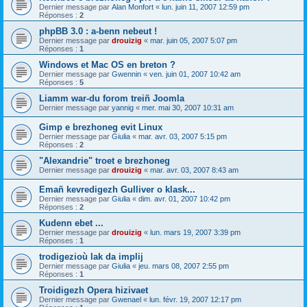
Dernier message par
Alan Monfort
«
lun. juin 11, 2007 12:59 pm
Réponses :
2
phpBB 3.0 : a-benn nebeut !
Dernier message par
drouizig
«
mar. juin 05, 2007 5:07 pm
Réponses :
1
Windows et Mac OS en breton ?
Dernier message par
Gwennin
«
ven. juin 01, 2007 10:42 am
Réponses :
5
Liamm war-du forom treiñ Joomla
Dernier message par
yannig
«
mer. mai 30, 2007 10:31 am
Gimp e brezhoneg evit Linux
Dernier message par
Giulia
«
mar. avr. 03, 2007 5:15 pm
Réponses :
2
"Alexandrie" troet e brezhoneg
Dernier message par
drouizig
«
mar. avr. 03, 2007 8:43 am
Emañ kevredigezh Gulliver o klask...
Dernier message par
Giulia
«
dim. avr. 01, 2007 10:42 pm
Réponses :
2
Kudenn ebet ...
Dernier message par
drouizig
«
lun. mars 19, 2007 3:39 pm
Réponses :
1
trodigezioù lak da implij
Dernier message par
Giulia
«
jeu. mars 08, 2007 2:55 pm
Réponses :
1
Troidigezh Opera hizivaet
Dernier message par
Gwenael
«
lun. févr. 19, 2007 12:17 pm