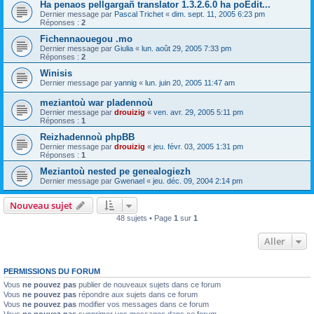
Ha penaos pellgargañ translator 1.3.2.6.0 ha poEdit...
Dernier message par
Pascal Trichet
«
dim. sept. 11, 2005 6:23 pm
Réponses :
2
Fichennaouegou .mo
Dernier message par
Giulia
«
lun. août 29, 2005 7:33 pm
Réponses :
2
Winisis
Dernier message par
yannig
«
lun. juin 20, 2005 11:47 am
meziantoù war pladennoù
Dernier message par
drouizig
«
ven. avr. 29, 2005 5:11 pm
Réponses :
1
Reizhadennoù phpBB
Dernier message par
drouizig
«
jeu. févr. 03, 2005 1:31 pm
Réponses :
1
Meziantoù nested pe genealogiezh
Dernier message par
Gwenael
«
jeu. déc. 09, 2004 2:14 pm
Nouveau sujet
48 sujets • Page
1
sur
1
Aller
PERMISSIONS DU FORUM
Vous
ne pouvez pas
publier de nouveaux sujets dans ce forum
Vous
ne pouvez pas
répondre aux sujets dans ce forum
Vous
ne pouvez pas
modifier vos messages dans ce forum
Vous
ne pouvez pas
supprimer vos messages dans ce forum