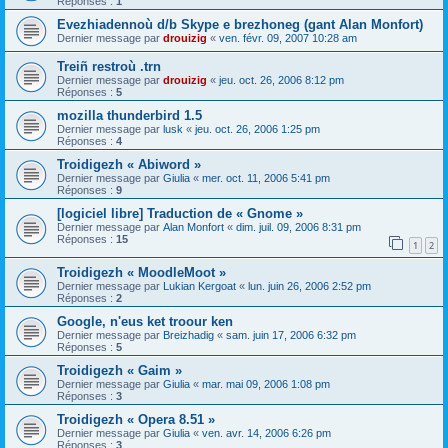
Réponses :
1
Evezhiadennoù d/b Skype e brezhoneg (gant Alan Monfort)
Dernier message par
drouizig
«
ven. févr. 09, 2007 10:28 am
Treiñ restroù .trn
Dernier message par
drouizig
«
jeu. oct. 26, 2006 8:12 pm
Réponses :
5
mozilla thunderbird 1.5
Dernier message par
lusk
«
jeu. oct. 26, 2006 1:25 pm
Réponses :
4
Troidigezh « Abiword »
Dernier message par
Giulia
«
mer. oct. 11, 2006 5:41 pm
Réponses :
9
[logiciel libre] Traduction de « Gnome »
Dernier message par
Alan Monfort
«
dim. juil. 09, 2006 8:31 pm
Réponses :
15
1
2
Troidigezh « MoodleMoot »
Dernier message par
Lukian Kergoat
«
lun. juin 26, 2006 2:52 pm
Réponses :
2
Google, n'eus ket troour ken
Dernier message par
Breizhadig
«
sam. juin 17, 2006 6:32 pm
Réponses :
5
Troidigezh « Gaim »
Dernier message par
Giulia
«
mar. mai 09, 2006 1:08 pm
Réponses :
3
Troidigezh « Opera 8.51 »
Dernier message par
Giulia
«
ven. avr. 14, 2006 6:26 pm
Réponses :
3