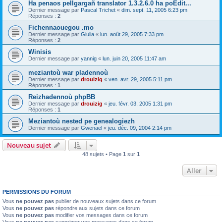
Ha penaos pellgargañ translator 1.3.2.6.0 ha poEdit...
Dernier message par
Pascal Trichet
«
dim. sept. 11, 2005 6:23 pm
Réponses :
2
Fichennaouegou .mo
Dernier message par
Giulia
«
lun. août 29, 2005 7:33 pm
Réponses :
2
Winisis
Dernier message par
yannig
«
lun. juin 20, 2005 11:47 am
meziantoù war pladennoù
Dernier message par
drouizig
«
ven. avr. 29, 2005 5:11 pm
Réponses :
1
Reizhadennoù phpBB
Dernier message par
drouizig
«
jeu. févr. 03, 2005 1:31 pm
Réponses :
1
Meziantoù nested pe genealogiezh
Dernier message par
Gwenael
«
jeu. déc. 09, 2004 2:14 pm
Nouveau sujet
48 sujets • Page
1
sur
1
Aller
PERMISSIONS DU FORUM
Vous
ne pouvez pas
publier de nouveaux sujets dans ce forum
Vous
ne pouvez pas
répondre aux sujets dans ce forum
Vous
ne pouvez pas
modifier vos messages dans ce forum
Vous
ne pouvez pas
supprimer vos messages dans ce forum