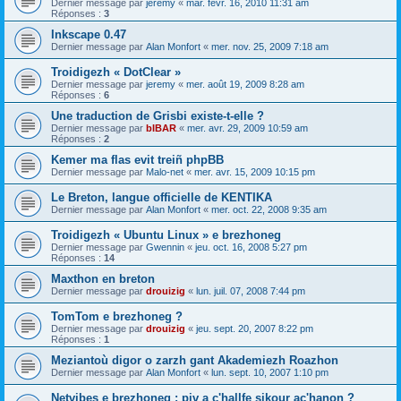
Dernier message par
jeremy
«
mar. févr. 16, 2010 11:31 am
Réponses :
3
Inkscape 0.47
Dernier message par
Alan Monfort
«
mer. nov. 25, 2009 7:18 am
Troidigezh « DotClear »
Dernier message par
jeremy
«
mer. août 19, 2009 8:28 am
Réponses :
6
Une traduction de Grisbi existe-t-elle ?
Dernier message par
bIBAR
«
mer. avr. 29, 2009 10:59 am
Réponses :
2
Kemer ma flas evit treiñ phpBB
Dernier message par
Malo-net
«
mer. avr. 15, 2009 10:15 pm
Le Breton, langue officielle de KENTIKA
Dernier message par
Alan Monfort
«
mer. oct. 22, 2008 9:35 am
Troidigezh « Ubuntu Linux » e brezhoneg
Dernier message par
Gwennin
«
jeu. oct. 16, 2008 5:27 pm
Réponses :
14
Maxthon en breton
Dernier message par
drouizig
«
lun. juil. 07, 2008 7:44 pm
TomTom e brezhoneg ?
Dernier message par
drouizig
«
jeu. sept. 20, 2007 8:22 pm
Réponses :
1
Meziantoù digor o zarzh gant Akademiezh Roazhon
Dernier message par
Alan Monfort
«
lun. sept. 10, 2007 1:10 pm
Netvibes e brezhoneg : piv a c'hallfe sikour ac'hanon ?