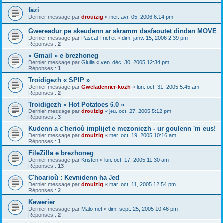
fazi
Dernier message par
drouizig
«
mer. avr. 05, 2006 6:14 pm
Gwereadur pe skeudenn ar skramm dasfaoutet dindan MOVE
Dernier message par
Pascal Trichet
«
dim. janv. 15, 2006 2:39 pm
Réponses :
2
« Gmail » e brezhoneg
Dernier message par
Giulia
«
ven. déc. 30, 2005 12:34 pm
Réponses :
1
Troidigezh « SPIP »
Dernier message par
Gweladenner-kozh
«
lun. oct. 31, 2005 5:45 am
Réponses :
2
Troidigezh « Hot Potatoes 6.0 »
Dernier message par
drouizig
«
jeu. oct. 27, 2005 5:12 pm
Réponses :
3
Kudenn a c'herioù implijet e mezoniezh - ur goulenn 'm eus!
Dernier message par
drouizig
«
mer. oct. 19, 2005 10:16 am
Réponses :
1
FileZilla e brezhoneg
Dernier message par
Kristen
«
lun. oct. 17, 2005 11:30 am
Réponses :
13
C'hoarioù : Kevnidenn ha Jed
Dernier message par
drouizig
«
mar. oct. 11, 2005 12:54 pm
Réponses :
2
Kewerier
Dernier message par
Malo-net
«
dim. sept. 25, 2005 10:46 pm
Réponses :
2