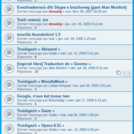
Réponses :
1
Evezhiadennoù d/b Skype e brezhoneg (gant Alan Monfort)
Dernier message par
drouizig
«
ven. févr. 09, 2007 10:28 am
Treiñ restroù .trn
Dernier message par
drouizig
«
jeu. oct. 26, 2006 8:12 pm
Réponses :
5
mozilla thunderbird 1.5
Dernier message par
lusk
«
jeu. oct. 26, 2006 1:25 pm
Réponses :
4
Troidigezh « Abiword »
Dernier message par
Giulia
«
mer. oct. 11, 2006 5:41 pm
Réponses :
9
[logiciel libre] Traduction de « Gnome »
Dernier message par
Alan Monfort
«
dim. juil. 09, 2006 8:31 pm
Réponses :
15
1
2
Troidigezh « MoodleMoot »
Dernier message par
Lukian Kergoat
«
lun. juin 26, 2006 2:52 pm
Réponses :
2
Google, n'eus ket troour ken
Dernier message par
Breizhadig
«
sam. juin 17, 2006 6:32 pm
Réponses :
5
Troidigezh « Gaim »
Dernier message par
Giulia
«
mar. mai 09, 2006 1:08 pm
Réponses :
3
Troidigezh « Opera 8.51 »
Dernier message par
Giulia
«
ven. avr. 14, 2006 6:26 pm
Réponses :
3