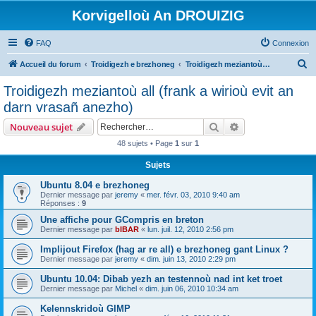
Korvigelloù An DROUIZIG
FAQ
Connexion
R
Accueil du forum
Troidigezh e brezhoneg
Troidigezh meziantoù all (frank a wirioù evit an darn vrasañ anezho)
e
Troidigezh meziantoù all (frank a wirioù evit an
c
darn vrasañ anezho)
h
Rechercher
Recherche avanc
Nouveau sujet
e
48 sujets • Page
1
sur
1
r
Sujets
c
h
Ubuntu 8.04 e brezhoneg
Dernier message par
jeremy
«
mer. févr. 03, 2010 9:40 am
e
Réponses :
9
r
Une affiche pour GCompris en breton
Dernier message par
bIBAR
«
lun. juil. 12, 2010 2:56 pm
Implijout Firefox (hag ar re all) e brezhoneg gant Linux ?
Dernier message par
jeremy
«
dim. juin 13, 2010 2:29 pm
Ubuntu 10.04: Dibab yezh an testennoù nad int ket troet
Dernier message par
Michel
«
dim. juin 06, 2010 10:34 am
Kelennskridoù GIMP