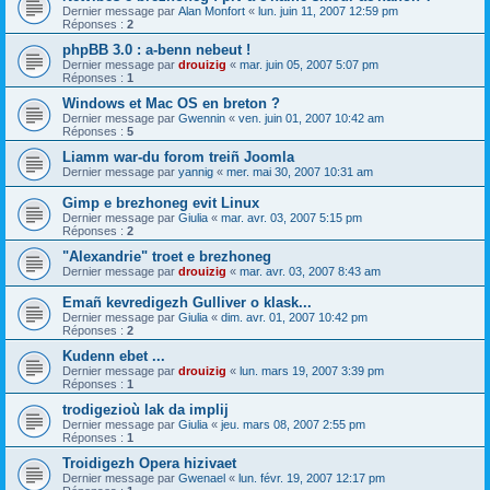
Dernier message par
Alan Monfort
«
lun. juin 11, 2007 12:59 pm
Réponses :
2
phpBB 3.0 : a-benn nebeut !
Dernier message par
drouizig
«
mar. juin 05, 2007 5:07 pm
Réponses :
1
Windows et Mac OS en breton ?
Dernier message par
Gwennin
«
ven. juin 01, 2007 10:42 am
Réponses :
5
Liamm war-du forom treiñ Joomla
Dernier message par
yannig
«
mer. mai 30, 2007 10:31 am
Gimp e brezhoneg evit Linux
Dernier message par
Giulia
«
mar. avr. 03, 2007 5:15 pm
Réponses :
2
"Alexandrie" troet e brezhoneg
Dernier message par
drouizig
«
mar. avr. 03, 2007 8:43 am
Emañ kevredigezh Gulliver o klask...
Dernier message par
Giulia
«
dim. avr. 01, 2007 10:42 pm
Réponses :
2
Kudenn ebet ...
Dernier message par
drouizig
«
lun. mars 19, 2007 3:39 pm
Réponses :
1
trodigezioù lak da implij
Dernier message par
Giulia
«
jeu. mars 08, 2007 2:55 pm
Réponses :
1
Troidigezh Opera hizivaet
Dernier message par
Gwenael
«
lun. févr. 19, 2007 12:17 pm