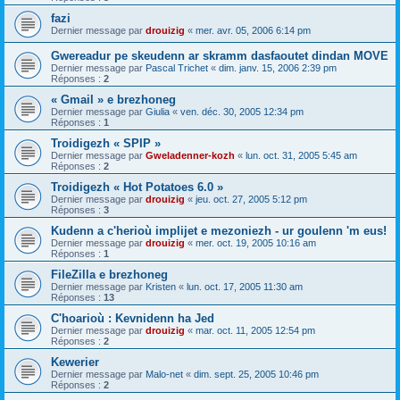
fazi
Dernier message par
drouizig
«
mer. avr. 05, 2006 6:14 pm
Gwereadur pe skeudenn ar skramm dasfaoutet dindan MOVE
Dernier message par
Pascal Trichet
«
dim. janv. 15, 2006 2:39 pm
Réponses :
2
« Gmail » e brezhoneg
Dernier message par
Giulia
«
ven. déc. 30, 2005 12:34 pm
Réponses :
1
Troidigezh « SPIP »
Dernier message par
Gweladenner-kozh
«
lun. oct. 31, 2005 5:45 am
Réponses :
2
Troidigezh « Hot Potatoes 6.0 »
Dernier message par
drouizig
«
jeu. oct. 27, 2005 5:12 pm
Réponses :
3
Kudenn a c'herioù implijet e mezoniezh - ur goulenn 'm eus!
Dernier message par
drouizig
«
mer. oct. 19, 2005 10:16 am
Réponses :
1
FileZilla e brezhoneg
Dernier message par
Kristen
«
lun. oct. 17, 2005 11:30 am
Réponses :
13
C'hoarioù : Kevnidenn ha Jed
Dernier message par
drouizig
«
mar. oct. 11, 2005 12:54 pm
Réponses :
2
Kewerier
Dernier message par
Malo-net
«
dim. sept. 25, 2005 10:46 pm
Réponses :
2