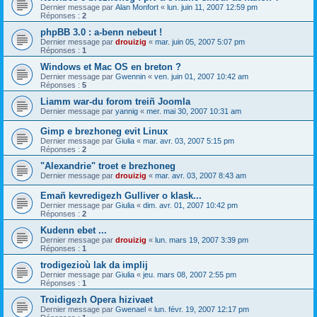
Dernier message par
Alan Monfort
«
lun. juin 11, 2007 12:59 pm
Réponses :
2
phpBB 3.0 : a-benn nebeut !
Dernier message par
drouizig
«
mar. juin 05, 2007 5:07 pm
Réponses :
1
Windows et Mac OS en breton ?
Dernier message par
Gwennin
«
ven. juin 01, 2007 10:42 am
Réponses :
5
Liamm war-du forom treiñ Joomla
Dernier message par
yannig
«
mer. mai 30, 2007 10:31 am
Gimp e brezhoneg evit Linux
Dernier message par
Giulia
«
mar. avr. 03, 2007 5:15 pm
Réponses :
2
"Alexandrie" troet e brezhoneg
Dernier message par
drouizig
«
mar. avr. 03, 2007 8:43 am
Emañ kevredigezh Gulliver o klask...
Dernier message par
Giulia
«
dim. avr. 01, 2007 10:42 pm
Réponses :
2
Kudenn ebet ...
Dernier message par
drouizig
«
lun. mars 19, 2007 3:39 pm
Réponses :
1
trodigezioù lak da implij
Dernier message par
Giulia
«
jeu. mars 08, 2007 2:55 pm
Réponses :
1
Troidigezh Opera hizivaet
Dernier message par
Gwenael
«
lun. févr. 19, 2007 12:17 pm