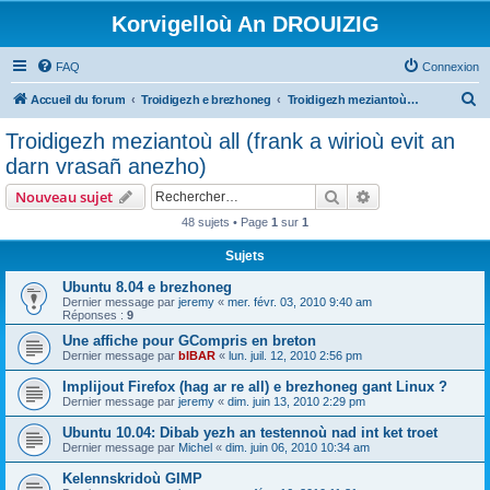
Korvigelloù An DROUIZIG
FAQ
Connexion
R
Accueil du forum
Troidigezh e brezhoneg
Troidigezh meziantoù all (frank a wirioù evit an darn vrasañ anezho)
e
Troidigezh meziantoù all (frank a wirioù evit an
c
darn vrasañ anezho)
h
Rechercher
Recherche avanc
Nouveau sujet
e
48 sujets • Page
1
sur
1
r
Sujets
c
h
Ubuntu 8.04 e brezhoneg
Dernier message par
jeremy
«
mer. févr. 03, 2010 9:40 am
e
Réponses :
9
r
Une affiche pour GCompris en breton
Dernier message par
bIBAR
«
lun. juil. 12, 2010 2:56 pm
Implijout Firefox (hag ar re all) e brezhoneg gant Linux ?
Dernier message par
jeremy
«
dim. juin 13, 2010 2:29 pm
Ubuntu 10.04: Dibab yezh an testennoù nad int ket troet
Dernier message par
Michel
«
dim. juin 06, 2010 10:34 am
Kelennskridoù GIMP