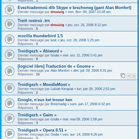
Réponses :
1
Evezhiadennoù d/b Skype e brezhoneg (gant Alan Monfort)
Dernier message par
drouizig
«
ven. févr. 09, 2007 10:28 am
Treiñ restroù .trn
Dernier message par
drouizig
«
jeu. oct. 26, 2006 8:12 pm
Réponses :
5
mozilla thunderbird 1.5
Dernier message par
lusk
«
jeu. oct. 26, 2006 1:25 pm
Réponses :
4
Troidigezh « Abiword »
Dernier message par
Giulia
«
mer. oct. 11, 2006 5:41 pm
Réponses :
9
[logiciel libre] Traduction de « Gnome »
Dernier message par
Alan Monfort
«
dim. juil. 09, 2006 8:31 pm
Réponses :
15
1
2
Troidigezh « MoodleMoot »
Dernier message par
Lukian Kergoat
«
lun. juin 26, 2006 2:52 pm
Réponses :
2
Google, n'eus ket troour ken
Dernier message par
Breizhadig
«
sam. juin 17, 2006 6:32 pm
Réponses :
5
Troidigezh « Gaim »
Dernier message par
Giulia
«
mar. mai 09, 2006 1:08 pm
Réponses :
3
Troidigezh « Opera 8.51 »
Dernier message par
Giulia
«
ven. avr. 14, 2006 6:26 pm
Réponses :
3