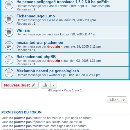
Ha penaos pellgargañ translator 1.3.2.6.0 ha poEdit...
Dernier message par
Pascal Trichet
«
dim. sept. 11, 2005 6:23 pm
Réponses :
2
Fichennaouegou .mo
Dernier message par
Giulia
«
lun. août 29, 2005 7:33 pm
Réponses :
2
Winisis
Dernier message par
yannig
«
lun. juin 20, 2005 11:47 am
meziantoù war pladennoù
Dernier message par
drouizig
«
ven. avr. 29, 2005 5:11 pm
Réponses :
1
Reizhadennoù phpBB
Dernier message par
drouizig
«
jeu. févr. 03, 2005 1:31 pm
Réponses :
1
Meziantoù nested pe genealogiezh
Dernier message par
Gwenael
«
jeu. déc. 09, 2004 2:14 pm
Nouveau sujet
48 sujets • Page
1
sur
1
Aller
PERMISSIONS DU FORUM
Vous
ne pouvez pas
publier de nouveaux sujets dans ce forum
Vous
ne pouvez pas
répondre aux sujets dans ce forum
Vous
ne pouvez pas
modifier vos messages dans ce forum
Vous
ne pouvez pas
supprimer vos messages dans ce forum