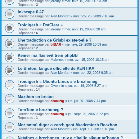
Dernier message par
jeremy
«
mar. févr. 16, 2010 11:31 am
Réponses :
3
Inkscape 0.47
Dernier message par
Alan Monfort
«
mer. nov. 25, 2009 7:18 am
Troidigezh « DotClear »
Dernier message par
jeremy
«
mer. août 19, 2009 8:28 am
Réponses :
6
Une traduction de Grisbi existe-t-elle ?
Dernier message par
bIBAR
«
mer. avr. 29, 2009 10:59 am
Réponses :
2
Kemer ma flas evit treiñ phpBB
Dernier message par
Malo-net
«
mer. avr. 15, 2009 10:15 pm
Le Breton, langue officielle de KENTIKA
Dernier message par
Alan Monfort
«
mer. oct. 22, 2008 9:35 am
Troidigezh « Ubuntu Linux » e brezhoneg
Dernier message par
Gwennin
«
jeu. oct. 16, 2008 5:27 pm
Réponses :
14
Maxthon en breton
Dernier message par
drouizig
«
lun. juil. 07, 2008 7:44 pm
TomTom e brezhoneg ?
Dernier message par
drouizig
«
jeu. sept. 20, 2007 8:22 pm
Réponses :
1
Meziantoù digor o zarzh gant Akademiezh Roazhon
Dernier message par
Alan Monfort
«
lun. sept. 10, 2007 1:10 pm
Netvibes e brezhoneg : piv a c'hallfe sikour ac'hanon ?