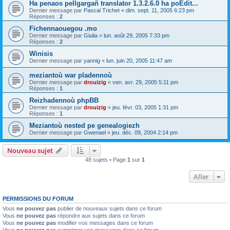
Ha penaos pellgargañ translator 1.3.2.6.0 ha poEdit...
Dernier message par
Pascal Trichet
«
dim. sept. 11, 2005 6:23 pm
Réponses :
2
Fichennaouegou .mo
Dernier message par
Giulia
«
lun. août 29, 2005 7:33 pm
Réponses :
2
Winisis
Dernier message par
yannig
«
lun. juin 20, 2005 11:47 am
meziantoù war pladennoù
Dernier message par
drouizig
«
ven. avr. 29, 2005 5:11 pm
Réponses :
1
Reizhadennoù phpBB
Dernier message par
drouizig
«
jeu. févr. 03, 2005 1:31 pm
Réponses :
1
Meziantoù nested pe genealogiezh
Dernier message par
Gwenael
«
jeu. déc. 09, 2004 2:14 pm
Nouveau sujet
48 sujets • Page
1
sur
1
Aller
PERMISSIONS DU FORUM
Vous
ne pouvez pas
publier de nouveaux sujets dans ce forum
Vous
ne pouvez pas
répondre aux sujets dans ce forum
Vous
ne pouvez pas
modifier vos messages dans ce forum
Vous
ne pouvez pas
supprimer vos messages dans ce forum