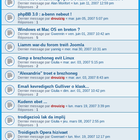
Dernier message par
Alan Monfort
«
lun. juin 11, 2007 12:59 pm
Réponses :
2
phpBB 3.0 : a-benn nebeut !
Dernier message par
drouizig
«
mar. juin 05, 2007 5:07 pm
Réponses :
1
Windows et Mac OS en breton ?
Dernier message par
Gwennin
«
ven. juin 01, 2007 10:42 am
Réponses :
5
Liamm war-du forom treiñ Joomla
Dernier message par
yannig
«
mer. mai 30, 2007 10:31 am
Gimp e brezhoneg evit Linux
Dernier message par
Giulia
«
mar. avr. 03, 2007 5:15 pm
Réponses :
2
"Alexandrie" troet e brezhoneg
Dernier message par
drouizig
«
mar. avr. 03, 2007 8:43 am
Emañ kevredigezh Gulliver o klask...
Dernier message par
Giulia
«
dim. avr. 01, 2007 10:42 pm
Réponses :
2
Kudenn ebet ...
Dernier message par
drouizig
«
lun. mars 19, 2007 3:39 pm
Réponses :
1
trodigezioù lak da implij
Dernier message par
Giulia
«
jeu. mars 08, 2007 2:55 pm
Réponses :
1
Troidigezh Opera hizivaet
Dernier message par
Gwenael
«
lun. févr. 19, 2007 12:17 pm