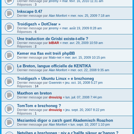
Dernier message par
jeremy
«
mar. févr. 16, 2010 11:31 am
Réponses :
3
Inkscape 0.47
Dernier message par
Alan Monfort
«
mer. nov. 25, 2009 7:18 am
Troidigezh « DotClear »
Dernier message par
jeremy
«
mer. août 19, 2009 8:28 am
Réponses :
6
Une traduction de Grisbi existe-t-elle ?
Dernier message par
bIBAR
«
mer. avr. 29, 2009 10:59 am
Réponses :
2
Kemer ma flas evit treiñ phpBB
Dernier message par
Malo-net
«
mer. avr. 15, 2009 10:15 pm
Le Breton, langue officielle de KENTIKA
Dernier message par
Alan Monfort
«
mer. oct. 22, 2008 9:35 am
Troidigezh « Ubuntu Linux » e brezhoneg
Dernier message par
Gwennin
«
jeu. oct. 16, 2008 5:27 pm
Réponses :
14
Maxthon en breton
Dernier message par
drouizig
«
lun. juil. 07, 2008 7:44 pm
TomTom e brezhoneg ?
Dernier message par
drouizig
«
jeu. sept. 20, 2007 8:22 pm
Réponses :
1
Meziantoù digor o zarzh gant Akademiezh Roazhon
Dernier message par
Alan Monfort
«
lun. sept. 10, 2007 1:10 pm
Netvibes e brezhoneg : piv a c'hallfe sikour ac'hanon ?