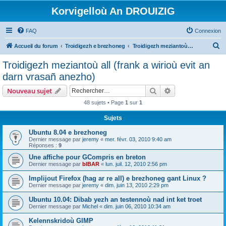
Korvigelloù An DROUIZIG
FAQ
Connexion
R
Accueil du forum
Troidigezh e brezhoneg
Troidigezh meziantoù all (frank a wirioù evit an darn vrasañ anezho)
e
Troidigezh meziantoù all (frank a wirioù evit an
c
darn vrasañ anezho)
h
Rechercher
Recherche avanc
Nouveau sujet
e
48 sujets • Page
1
sur
1
r
Sujets
c
h
Ubuntu 8.04 e brezhoneg
Dernier message par
jeremy
«
mer. févr. 03, 2010 9:40 am
e
Réponses :
9
r
Une affiche pour GCompris en breton
Dernier message par
bIBAR
«
lun. juil. 12, 2010 2:56 pm
Implijout Firefox (hag ar re all) e brezhoneg gant Linux ?
Dernier message par
jeremy
«
dim. juin 13, 2010 2:29 pm
Ubuntu 10.04: Dibab yezh an testennoù nad int ket troet
Dernier message par
Michel
«
dim. juin 06, 2010 10:34 am
Kelennskridoù GIMP