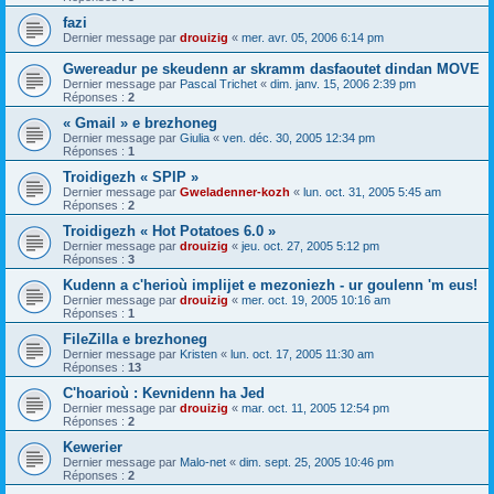
fazi
Dernier message par
drouizig
«
mer. avr. 05, 2006 6:14 pm
Gwereadur pe skeudenn ar skramm dasfaoutet dindan MOVE
Dernier message par
Pascal Trichet
«
dim. janv. 15, 2006 2:39 pm
Réponses :
2
« Gmail » e brezhoneg
Dernier message par
Giulia
«
ven. déc. 30, 2005 12:34 pm
Réponses :
1
Troidigezh « SPIP »
Dernier message par
Gweladenner-kozh
«
lun. oct. 31, 2005 5:45 am
Réponses :
2
Troidigezh « Hot Potatoes 6.0 »
Dernier message par
drouizig
«
jeu. oct. 27, 2005 5:12 pm
Réponses :
3
Kudenn a c'herioù implijet e mezoniezh - ur goulenn 'm eus!
Dernier message par
drouizig
«
mer. oct. 19, 2005 10:16 am
Réponses :
1
FileZilla e brezhoneg
Dernier message par
Kristen
«
lun. oct. 17, 2005 11:30 am
Réponses :
13
C'hoarioù : Kevnidenn ha Jed
Dernier message par
drouizig
«
mar. oct. 11, 2005 12:54 pm
Réponses :
2
Kewerier
Dernier message par
Malo-net
«
dim. sept. 25, 2005 10:46 pm
Réponses :
2