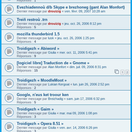
Réponses :
1
Evezhiadennoù d/b Skype e brezhoneg (gant Alan Monfort)
Dernier message par
drouizig
«
ven. févr. 09, 2007 10:28 am
Treiñ restroù .trn
Dernier message par
drouizig
«
jeu. oct. 26, 2006 8:12 pm
Réponses :
5
mozilla thunderbird 1.5
Dernier message par
lusk
«
jeu. oct. 26, 2006 1:25 pm
Réponses :
4
Troidigezh « Abiword »
Dernier message par
Giulia
«
mer. oct. 11, 2006 5:41 pm
Réponses :
9
[logiciel libre] Traduction de « Gnome »
Dernier message par
Alan Monfort
«
dim. juil. 09, 2006 8:31 pm
Réponses :
15
1
2
Troidigezh « MoodleMoot »
Dernier message par
Lukian Kergoat
«
lun. juin 26, 2006 2:52 pm
Réponses :
2
Google, n'eus ket troour ken
Dernier message par
Breizhadig
«
sam. juin 17, 2006 6:32 pm
Réponses :
5
Troidigezh « Gaim »
Dernier message par
Giulia
«
mar. mai 09, 2006 1:08 pm
Réponses :
3
Troidigezh « Opera 8.51 »
Dernier message par
Giulia
«
ven. avr. 14, 2006 6:26 pm
Réponses :
3