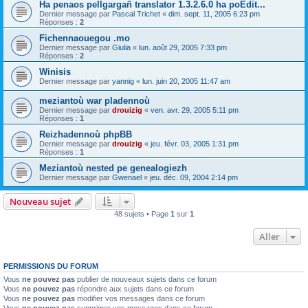
Ha penaos pellgargañ translator 1.3.2.6.0 ha poEdit...
Dernier message par
Pascal Trichet
«
dim. sept. 11, 2005 6:23 pm
Réponses :
2
Fichennaouegou .mo
Dernier message par
Giulia
«
lun. août 29, 2005 7:33 pm
Réponses :
2
Winisis
Dernier message par
yannig
«
lun. juin 20, 2005 11:47 am
meziantoù war pladennoù
Dernier message par
drouizig
«
ven. avr. 29, 2005 5:11 pm
Réponses :
1
Reizhadennoù phpBB
Dernier message par
drouizig
«
jeu. févr. 03, 2005 1:31 pm
Réponses :
1
Meziantoù nested pe genealogiezh
Dernier message par
Gwenael
«
jeu. déc. 09, 2004 2:14 pm
Nouveau sujet
48 sujets • Page
1
sur
1
Aller
PERMISSIONS DU FORUM
Vous
ne pouvez pas
publier de nouveaux sujets dans ce forum
Vous
ne pouvez pas
répondre aux sujets dans ce forum
Vous
ne pouvez pas
modifier vos messages dans ce forum
Vous
ne pouvez pas
supprimer vos messages dans ce forum