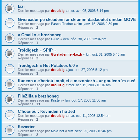
fazi
Dernier message par
drouizig
«
mer. avr. 05, 2006 6:14 pm
Gwereadur pe skeudenn ar skramm dasfaoutet dindan MOVE
Dernier message par
Pascal Trichet
«
dim. janv. 15, 2006 2:39 pm
Réponses :
2
« Gmail » e brezhoneg
Dernier message par
Giulia
«
ven. déc. 30, 2005 12:34 pm
Réponses :
1
Troidigezh « SPIP »
Dernier message par
Gweladenner-kozh
«
lun. oct. 31, 2005 5:45 am
Réponses :
2
Troidigezh « Hot Potatoes 6.0 »
Dernier message par
drouizig
«
jeu. oct. 27, 2005 5:12 pm
Réponses :
3
Kudenn a c'herioù implijet e mezoniezh - ur goulenn 'm eus!
Dernier message par
drouizig
«
mer. oct. 19, 2005 10:16 am
Réponses :
1
FileZilla e brezhoneg
Dernier message par
Kristen
«
lun. oct. 17, 2005 11:30 am
Réponses :
13
C'hoarioù : Kevnidenn ha Jed
Dernier message par
drouizig
«
mar. oct. 11, 2005 12:54 pm
Réponses :
2
Kewerier
Dernier message par
Malo-net
«
dim. sept. 25, 2005 10:46 pm
Réponses :
2