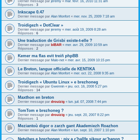
Dernier message par
jeremy
«
mar. févr. 16, 2010 11:31 am
Réponses :
3
Inkscape 0.47
Dernier message par
Alan Monfort
«
mer. nov. 25, 2009 7:18 am
Troidigezh « DotClear »
Dernier message par
jeremy
«
mer. août 19, 2009 8:28 am
Réponses :
6
Une traduction de Grisbi existe-t-elle ?
Dernier message par
bIBAR
«
mer. avr. 29, 2009 10:59 am
Réponses :
2
Kemer ma flas evit treiñ phpBB
Dernier message par
Malo-net
«
mer. avr. 15, 2009 10:15 pm
Le Breton, langue officielle de KENTIKA
Dernier message par
Alan Monfort
«
mer. oct. 22, 2008 9:35 am
Troidigezh « Ubuntu Linux » e brezhoneg
Dernier message par
Gwennin
«
jeu. oct. 16, 2008 5:27 pm
Réponses :
14
Maxthon en breton
Dernier message par
drouizig
«
lun. juil. 07, 2008 7:44 pm
TomTom e brezhoneg ?
Dernier message par
drouizig
«
jeu. sept. 20, 2007 8:22 pm
Réponses :
1
Meziantoù digor o zarzh gant Akademiezh Roazhon
Dernier message par
Alan Monfort
«
lun. sept. 10, 2007 1:10 pm
Netvibes e brezhoneg : piv a c'hallfe sikour ac'hanon ?