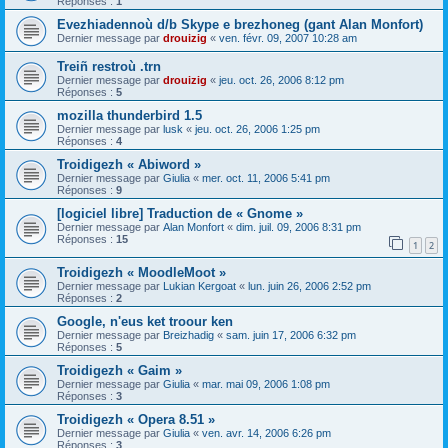
Réponses :
1
Evezhiadennoù d/b Skype e brezhoneg (gant Alan Monfort)
Dernier message par
drouizig
«
ven. févr. 09, 2007 10:28 am
Treiñ restroù .trn
Dernier message par
drouizig
«
jeu. oct. 26, 2006 8:12 pm
Réponses :
5
mozilla thunderbird 1.5
Dernier message par
lusk
«
jeu. oct. 26, 2006 1:25 pm
Réponses :
4
Troidigezh « Abiword »
Dernier message par
Giulia
«
mer. oct. 11, 2006 5:41 pm
Réponses :
9
[logiciel libre] Traduction de « Gnome »
Dernier message par
Alan Monfort
«
dim. juil. 09, 2006 8:31 pm
Réponses :
15
1
2
Troidigezh « MoodleMoot »
Dernier message par
Lukian Kergoat
«
lun. juin 26, 2006 2:52 pm
Réponses :
2
Google, n'eus ket troour ken
Dernier message par
Breizhadig
«
sam. juin 17, 2006 6:32 pm
Réponses :
5
Troidigezh « Gaim »
Dernier message par
Giulia
«
mar. mai 09, 2006 1:08 pm
Réponses :
3
Troidigezh « Opera 8.51 »
Dernier message par
Giulia
«
ven. avr. 14, 2006 6:26 pm
Réponses :
3