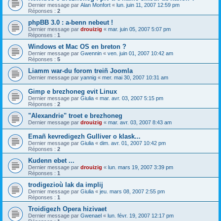
Dernier message par
Alan Monfort
«
lun. juin 11, 2007 12:59 pm
Réponses :
2
phpBB 3.0 : a-benn nebeut !
Dernier message par
drouizig
«
mar. juin 05, 2007 5:07 pm
Réponses :
1
Windows et Mac OS en breton ?
Dernier message par
Gwennin
«
ven. juin 01, 2007 10:42 am
Réponses :
5
Liamm war-du forom treiñ Joomla
Dernier message par
yannig
«
mer. mai 30, 2007 10:31 am
Gimp e brezhoneg evit Linux
Dernier message par
Giulia
«
mar. avr. 03, 2007 5:15 pm
Réponses :
2
"Alexandrie" troet e brezhoneg
Dernier message par
drouizig
«
mar. avr. 03, 2007 8:43 am
Emañ kevredigezh Gulliver o klask...
Dernier message par
Giulia
«
dim. avr. 01, 2007 10:42 pm
Réponses :
2
Kudenn ebet ...
Dernier message par
drouizig
«
lun. mars 19, 2007 3:39 pm
Réponses :
1
trodigezioù lak da implij
Dernier message par
Giulia
«
jeu. mars 08, 2007 2:55 pm
Réponses :
1
Troidigezh Opera hizivaet
Dernier message par
Gwenael
«
lun. févr. 19, 2007 12:17 pm