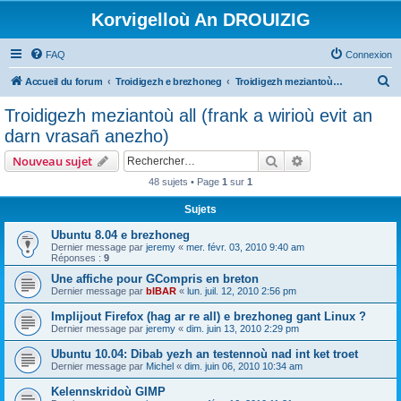
Korvigelloù An DROUIZIG
FAQ
Connexion
R
Accueil du forum
Troidigezh e brezhoneg
Troidigezh meziantoù all (frank a wirioù evit an darn vrasañ anezho)
e
Troidigezh meziantoù all (frank a wirioù evit an
c
darn vrasañ anezho)
h
Rechercher
Recherche avanc
Nouveau sujet
e
48 sujets • Page
1
sur
1
r
Sujets
c
h
Ubuntu 8.04 e brezhoneg
Dernier message par
jeremy
«
mer. févr. 03, 2010 9:40 am
e
Réponses :
9
r
Une affiche pour GCompris en breton
Dernier message par
bIBAR
«
lun. juil. 12, 2010 2:56 pm
Implijout Firefox (hag ar re all) e brezhoneg gant Linux ?
Dernier message par
jeremy
«
dim. juin 13, 2010 2:29 pm
Ubuntu 10.04: Dibab yezh an testennoù nad int ket troet
Dernier message par
Michel
«
dim. juin 06, 2010 10:34 am
Kelennskridoù GIMP