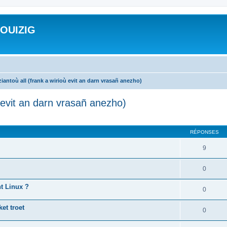
ROUIZIG
iantoù all (frank a wirioù evit an darn vrasañ anezho)
ù evit an darn vrasañ anezho)
cher
cherche avancée
RÉPONSES
9
0
nt Linux ?
0
et troet
0