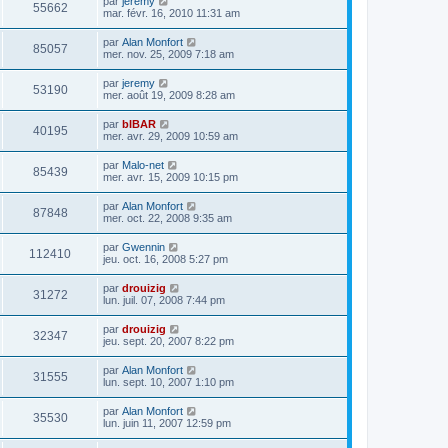
par
jeremy
55662
mar. févr. 16, 2010 11:31 am
par
Alan Monfort
85057
mer. nov. 25, 2009 7:18 am
par
jeremy
53190
mer. août 19, 2009 8:28 am
par
bIBAR
40195
mer. avr. 29, 2009 10:59 am
par
Malo-net
85439
mer. avr. 15, 2009 10:15 pm
par
Alan Monfort
87848
mer. oct. 22, 2008 9:35 am
par
Gwennin
112410
jeu. oct. 16, 2008 5:27 pm
par
drouizig
31272
lun. juil. 07, 2008 7:44 pm
par
drouizig
32347
jeu. sept. 20, 2007 8:22 pm
par
Alan Monfort
31555
lun. sept. 10, 2007 1:10 pm
par
Alan Monfort
35530
lun. juin 11, 2007 12:59 pm