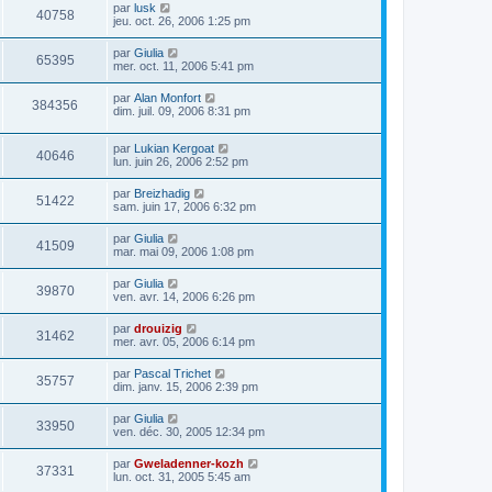
par
lusk
40758
jeu. oct. 26, 2006 1:25 pm
par
Giulia
65395
mer. oct. 11, 2006 5:41 pm
par
Alan Monfort
384356
dim. juil. 09, 2006 8:31 pm
par
Lukian Kergoat
40646
lun. juin 26, 2006 2:52 pm
par
Breizhadig
51422
sam. juin 17, 2006 6:32 pm
par
Giulia
41509
mar. mai 09, 2006 1:08 pm
par
Giulia
39870
ven. avr. 14, 2006 6:26 pm
par
drouizig
31462
mer. avr. 05, 2006 6:14 pm
par
Pascal Trichet
35757
dim. janv. 15, 2006 2:39 pm
par
Giulia
33950
ven. déc. 30, 2005 12:34 pm
par
Gweladenner-kozh
37331
lun. oct. 31, 2005 5:45 am