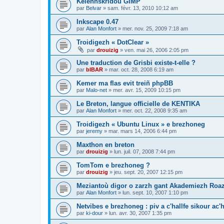
Kelennskridoù GIMP
par
Belvar
»
sam. févr. 13, 2010 10:12 am
Inkscape 0.47
par
Alan Monfort
»
mer. nov. 25, 2009 7:18 am
Troidigezh « DotClear »
par
drouizig
»
ven. mai 26, 2006 2:05 pm
Une traduction de Grisbi existe-t-elle ?
par
bIBAR
»
mar. oct. 28, 2008 6:19 am
Kemer ma flas evit treiñ phpBB
par
Malo-net
»
mer. avr. 15, 2009 10:15 pm
Le Breton, langue officielle de KENTIKA
par
Alan Monfort
»
mer. oct. 22, 2008 9:35 am
Troidigezh « Ubuntu Linux » e brezhoneg
par
jeremy
»
mar. mars 14, 2006 6:44 pm
Maxthon en breton
par
drouizig
»
lun. juil. 07, 2008 7:44 pm
TomTom e brezhoneg ?
par
drouizig
»
jeu. sept. 20, 2007 12:15 pm
Meziantoù digor o zarzh gant Akademiezh Roa
par
Alan Monfort
»
lun. sept. 10, 2007 1:10 pm
Netvibes e brezhoneg : piv a c'hallfe sikour ac
par
ki-dour
»
lun. avr. 30, 2007 1:35 pm