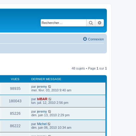
Rechercher
Recherche avancé
Connexion
48 sujets • Page
1
sur
1
VUES
DERNIER MESSAGE
par
jeremy
98935
mer. févr. 03, 2010 9:40 am
par
bIBAR
180043
lun. juil. 12, 2010 2:56 pm
par
jeremy
85226
dim. juin 13, 2010 2:29 pm
par
Michel
86222
dim. juin 06, 2010 10:34 am