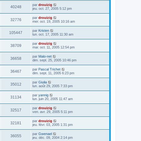
par
drouizig
40248
jeu. oct. 27, 2005 5:12 pm
par
drouizig
32776
mer. oct. 19, 2005 10:16 am
par
Kristen
105447
lun. oct. 17, 2005 11:30 am
par
drouizig
38709
mar. oct. 11, 2005 12:54 pm
par
Malo-net
36658
dim. sept. 25, 2005 10:46 pm
par
Pascal Trichet
36467
dim. sept. 11, 2005 6:23 pm
par
Giulia
35012
lun. août 29, 2005 7:33 pm
par
yannig
31134
lun. juin 20, 2005 11:47 am
par
drouizig
32517
ven. avr. 29, 2005 5:11 pm
par
drouizig
32181
jeu. févr. 03, 2005 1:31 pm
par
Gwenael
36055
jeu. déc. 09, 2004 2:14 pm