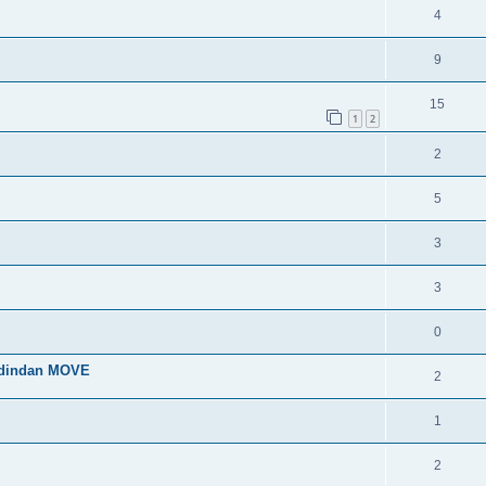
4
9
15
1
2
2
5
3
3
0
 dindan MOVE
2
1
2