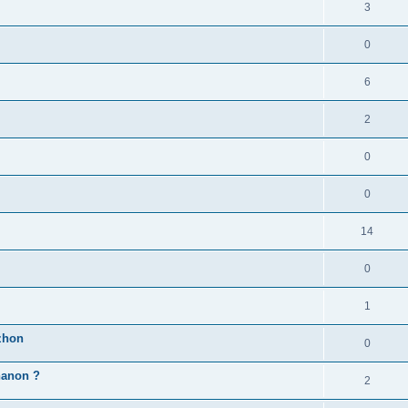
3
0
6
2
0
0
14
0
1
zhon
0
'hanon ?
2