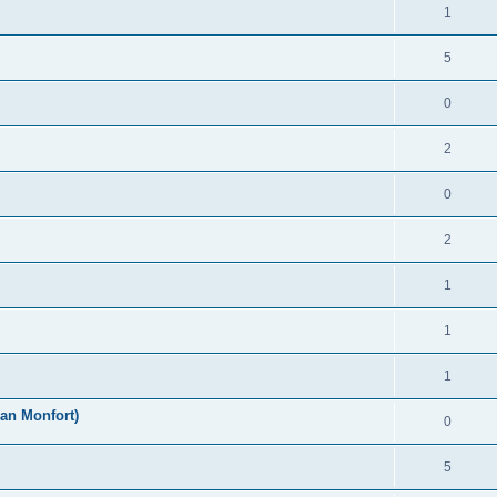
1
5
0
2
0
2
1
1
1
an Monfort)
0
5