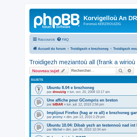
Korvigelloù An D
Foromoù KERZROUIZIG
Raccourcis
FAQ
Accueil du forum
Troidigezh e brezhoneg
Troidigezh mez
Troidigezh meziantoù all (frank a wirio
Recher
Re
Nouveau sujet
SUJETS
Ubuntu 8.04 e brezhoneg
par
drouizig
»
lun. oct. 20, 2008 10:17 am
Une affiche pour GCompris en breton
par
bIBAR
»
lun. juil. 12, 2010 2:56 pm
Implijout Firefox (hag ar re all) e brezhoneg ga
par
jeremy
»
dim. juin 13, 2010 2:29 pm
Ubuntu 10.04: Dibab yezh an testennoù nad int k
par
Michel
»
dim. juin 06, 2010 10:34 am