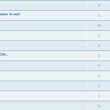
3
ulenn 'm eus!
1
13
2
2
dit...
2
2
0
1
1
0