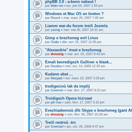
phpBB 3.0 : a-benn nebeut !
par
Malo-net
»
lun. juin 04, 2007 1:50 pm
Windows et Mac OS en breton ?
par
Reuvé
»
mar. mars 20, 2007 7:45 am
Liamm war-du forom treiñ Joomla
par
yannig
»
mer. mai 30, 2007 10:31 am
Gimp e brezhoneg evit Linux
par
Giulia
»
dim. avr. 01, 2007 11:05 pm
"Alexandrie" troet e brezhoneg
par
drouizig
»
mar. avr. 03, 2007 8:43 am
Emañ kevredigezh Gulliver o klask...
par
Doudou
»
ven. oct. 14, 2005 12:33 am
Kudenn ebet ...
par
Margaid
»
lun. mars 19, 2007 3:29 pm
trodigezioù lak da implij
par
Gwennin
»
mar. févr. 27, 2007 8:22 pm
Troidigezh Opera hizivaet
par
jañ-mai
»
sam. févr. 17, 2007 3:15 pm
Evezhiadennoù d/b Skype e brezhoneg (gant Al
par
drouizig
»
ven. févr. 09, 2007 10:28 am
Treiñ restroù .trn
par
Gwenael
»
jeu. oct. 26, 2006 6:47 pm