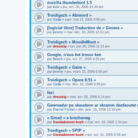
mozilla thunderbird 1.5
par
lusk
»
jeu. oct. 26, 2006 10:34 am
Troidigezh « Abiword »
par
Giulia
»
sam. mai 13, 2006 4:09 pm
[logiciel libre] Traduction de « Gnome »
par
jeremy
»
mar. déc. 20, 2005 12:01 pm
Troidigezh « MoodleMoot »
par
drouizig
»
lun. juin 26, 2006 11:10 am
Google, n'eus ket troour ken
par
Breizh
»
jeu. oct. 27, 2005 9:26 pm
Troidigezh « Gaim »
par
jeremy
»
jeu. mars 23, 2006 6:55 pm
Troidigezh « Opera 8.51 »
par
Giulia
»
mer. févr. 15, 2006 6:39 pm
fazi
par
drouizig
»
mer. avr. 05, 2006 6:14 pm
Gwereadur pe skeudenn ar skramm dasfaoutet
par
Pascal Trichet
»
dim. janv. 15, 2006 12:19 pm
« Gmail » e brezhoneg
par
Gweladenner-kozh
»
mar. oct. 18, 2005 1:34 pm
Troidigezh « SPIP »
par
Gweladenner-kozh
»
lun. oct. 31, 2005 5:39 am