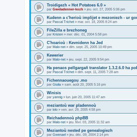
Troidigezh « Hot Potatoes 6.0 »
par
Gweladenner-kozh
»
jeu. oct. 27, 2005 5:06 pm
Kudenn a c'herioù implijet e mezoniezh - ur go
par
Pascal Trichet
»
mar. oct. 18, 2005 8:24 am
FileZilla e brezhoneg
par
Kristen
»
mer. déc. 01, 2004 5:58 pm
C'hoarioù : Kevnidenn ha Jed
par
Malo-net
»
dim. sept. 25, 2005 10:49 pm
Kewerier
par
Malo-net
»
jeu. sept. 22, 2005 9:54 pm
Ha penaos pellgargañ translator 1.3.2.6.0 ha poE
par
Pascal Trichet
»
dim. sept. 11, 2005 7:28 am
Fichennaouegou .mo
par
Giulia
»
sam. août 20, 2005 5:16 pm
Winisis
par
yannig
»
lun. juin 20, 2005 11:47 am
meziantoù war pladennoù
par
lolo
»
ven. avr. 29, 2005 4:58 pm
Reizhadennoù phpBB
par
Malo-net
»
jeu. févr. 03, 2005 11:32 am
Meziantoù nested pe genealogiezh
par
Gwenael
»
jeu. déc. 09, 2004 2:14 pm