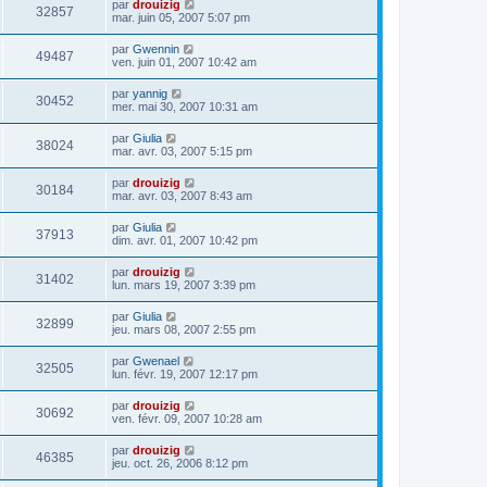
par
drouizig
32857
mar. juin 05, 2007 5:07 pm
par
Gwennin
49487
ven. juin 01, 2007 10:42 am
par
yannig
30452
mer. mai 30, 2007 10:31 am
par
Giulia
38024
mar. avr. 03, 2007 5:15 pm
par
drouizig
30184
mar. avr. 03, 2007 8:43 am
par
Giulia
37913
dim. avr. 01, 2007 10:42 pm
par
drouizig
31402
lun. mars 19, 2007 3:39 pm
par
Giulia
32899
jeu. mars 08, 2007 2:55 pm
par
Gwenael
32505
lun. févr. 19, 2007 12:17 pm
par
drouizig
30692
ven. févr. 09, 2007 10:28 am
par
drouizig
46385
jeu. oct. 26, 2006 8:12 pm