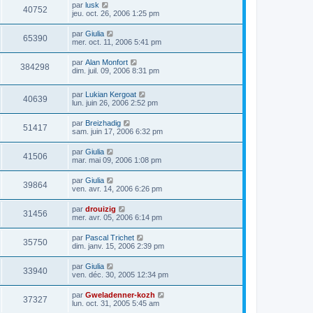
par
lusk
40752
jeu. oct. 26, 2006 1:25 pm
par
Giulia
65390
mer. oct. 11, 2006 5:41 pm
par
Alan Monfort
384298
dim. juil. 09, 2006 8:31 pm
par
Lukian Kergoat
40639
lun. juin 26, 2006 2:52 pm
par
Breizhadig
51417
sam. juin 17, 2006 6:32 pm
par
Giulia
41506
mar. mai 09, 2006 1:08 pm
par
Giulia
39864
ven. avr. 14, 2006 6:26 pm
par
drouizig
31456
mer. avr. 05, 2006 6:14 pm
par
Pascal Trichet
35750
dim. janv. 15, 2006 2:39 pm
par
Giulia
33940
ven. déc. 30, 2005 12:34 pm
par
Gweladenner-kozh
37327
lun. oct. 31, 2005 5:45 am