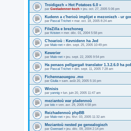
Troidigezh « Hot Potatoes 6.0 »
par
Gweladenner-kozh
»
jeu. oct. 27, 2005 5:06 pm
Kudenn a c'herioù implijet e mezoniezh - ur go
par
Pascal Trichet
»
mar. oct. 18, 2005 8:24 am
FileZilla e brezhoneg
par
Kristen
»
mer. déc. 01, 2004 5:58 pm
C'hoarioù : Kevnidenn ha Jed
par
Malo-net
»
dim. sept. 25, 2005 10:49 pm
Kewerier
par
Malo-net
»
jeu. sept. 22, 2005 9:54 pm
Ha penaos pellgargañ translator 1.3.2.6.0 ha poE
par
Pascal Trichet
»
dim. sept. 11, 2005 7:28 am
Fichennaouegou .mo
par
Giulia
»
sam. août 20, 2005 5:16 pm
Winisis
par
yannig
»
lun. juin 20, 2005 11:47 am
meziantoù war pladennoù
par
lolo
»
ven. avr. 29, 2005 4:58 pm
Reizhadennoù phpBB
par
Malo-net
»
jeu. févr. 03, 2005 11:32 am
Meziantoù nested pe genealogiezh
par
Gwenael
»
jeu. déc. 09, 2004 2:14 pm