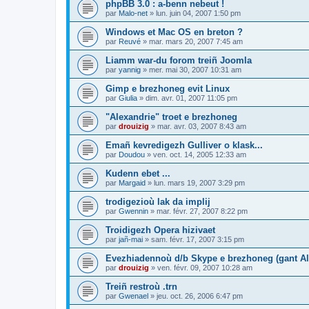
phpBB 3.0 : a-benn nebeut !
par
Malo-net
»
lun. juin 04, 2007 1:50 pm
Windows et Mac OS en breton ?
par
Reuvé
»
mar. mars 20, 2007 7:45 am
Liamm war-du forom treiñ Joomla
par
yannig
»
mer. mai 30, 2007 10:31 am
Gimp e brezhoneg evit Linux
par
Giulia
»
dim. avr. 01, 2007 11:05 pm
"Alexandrie" troet e brezhoneg
par
drouizig
»
mar. avr. 03, 2007 8:43 am
Emañ kevredigezh Gulliver o klask...
par
Doudou
»
ven. oct. 14, 2005 12:33 am
Kudenn ebet ...
par
Margaid
»
lun. mars 19, 2007 3:29 pm
trodigezioù lak da implij
par
Gwennin
»
mar. févr. 27, 2007 8:22 pm
Troidigezh Opera hizivaet
par
jañ-mai
»
sam. févr. 17, 2007 3:15 pm
Evezhiadennoù d/b Skype e brezhoneg (gant Al
par
drouizig
»
ven. févr. 09, 2007 10:28 am
Treiñ restroù .trn
par
Gwenael
»
jeu. oct. 26, 2006 6:47 pm