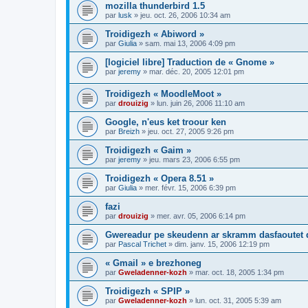
mozilla thunderbird 1.5
par
lusk
»
jeu. oct. 26, 2006 10:34 am
Troidigezh « Abiword »
par
Giulia
»
sam. mai 13, 2006 4:09 pm
[logiciel libre] Traduction de « Gnome »
par
jeremy
»
mar. déc. 20, 2005 12:01 pm
Troidigezh « MoodleMoot »
par
drouizig
»
lun. juin 26, 2006 11:10 am
Google, n'eus ket troour ken
par
Breizh
»
jeu. oct. 27, 2005 9:26 pm
Troidigezh « Gaim »
par
jeremy
»
jeu. mars 23, 2006 6:55 pm
Troidigezh « Opera 8.51 »
par
Giulia
»
mer. févr. 15, 2006 6:39 pm
fazi
par
drouizig
»
mer. avr. 05, 2006 6:14 pm
Gwereadur pe skeudenn ar skramm dasfaoutet
par
Pascal Trichet
»
dim. janv. 15, 2006 12:19 pm
« Gmail » e brezhoneg
par
Gweladenner-kozh
»
mar. oct. 18, 2005 1:34 pm
Troidigezh « SPIP »
par
Gweladenner-kozh
»
lun. oct. 31, 2005 5:39 am