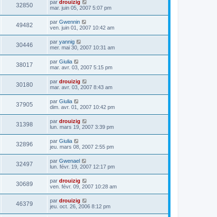
par
drouizig
32850
mar. juin 05, 2007 5:07 pm
par
Gwennin
49482
ven. juin 01, 2007 10:42 am
par
yannig
30446
mer. mai 30, 2007 10:31 am
par
Giulia
38017
mar. avr. 03, 2007 5:15 pm
par
drouizig
30180
mar. avr. 03, 2007 8:43 am
par
Giulia
37905
dim. avr. 01, 2007 10:42 pm
par
drouizig
31398
lun. mars 19, 2007 3:39 pm
par
Giulia
32896
jeu. mars 08, 2007 2:55 pm
par
Gwenael
32497
lun. févr. 19, 2007 12:17 pm
par
drouizig
30689
ven. févr. 09, 2007 10:28 am
par
drouizig
46379
jeu. oct. 26, 2006 8:12 pm