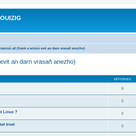
ROUIZIG
iantoù all (frank a wirioù evit an darn vrasañ anezho)
ù evit an darn vrasañ anezho)
cher
cherche avancée
RÉPONSES
9
0
nt Linux ?
0
et troet
0