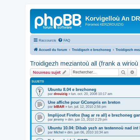
Korvigelloù An D
Foromoù KERZROUIZIG
Raccourcis
FAQ
Accueil du forum
Troidigezh e brezhoneg
Troidigezh mez
Troidigezh meziantoù all (frank a wirio
Recher
Re
Nouveau sujet
SUJETS
Ubuntu 8.04 e brezhoneg
par
drouizig
»
lun. oct. 20, 2008 10:17 am
Une affiche pour GCompris en breton
par
bIBAR
»
lun. juil. 12, 2010 2:56 pm
Implijout Firefox (hag ar re all) e brezhoneg ga
par
jeremy
»
dim. juin 13, 2010 2:29 pm
Ubuntu 10.04: Dibab yezh an testennoù nad int k
par
Michel
»
dim. juin 06, 2010 10:34 am