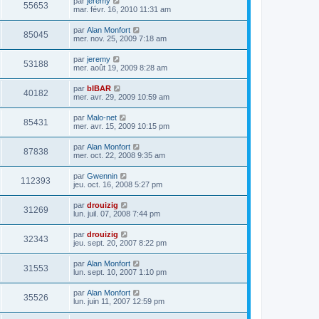
par
jeremy
55653
mar. févr. 16, 2010 11:31 am
par
Alan Monfort
85045
mer. nov. 25, 2009 7:18 am
par
jeremy
53188
mer. août 19, 2009 8:28 am
par
bIBAR
40182
mer. avr. 29, 2009 10:59 am
par
Malo-net
85431
mer. avr. 15, 2009 10:15 pm
par
Alan Monfort
87838
mer. oct. 22, 2008 9:35 am
par
Gwennin
112393
jeu. oct. 16, 2008 5:27 pm
par
drouizig
31269
lun. juil. 07, 2008 7:44 pm
par
drouizig
32343
jeu. sept. 20, 2007 8:22 pm
par
Alan Monfort
31553
lun. sept. 10, 2007 1:10 pm
par
Alan Monfort
35526
lun. juin 11, 2007 12:59 pm