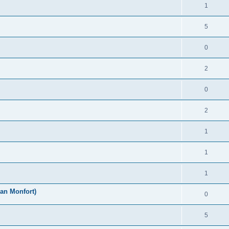
1
5
0
2
0
2
1
1
1
an Monfort)
0
5