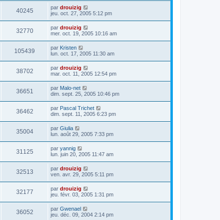
par
drouizig
40245
jeu. oct. 27, 2005 5:12 pm
par
drouizig
32770
mer. oct. 19, 2005 10:16 am
par
Kristen
105439
lun. oct. 17, 2005 11:30 am
par
drouizig
38702
mar. oct. 11, 2005 12:54 pm
par
Malo-net
36651
dim. sept. 25, 2005 10:46 pm
par
Pascal Trichet
36462
dim. sept. 11, 2005 6:23 pm
par
Giulia
35004
lun. août 29, 2005 7:33 pm
par
yannig
31125
lun. juin 20, 2005 11:47 am
par
drouizig
32513
ven. avr. 29, 2005 5:11 pm
par
drouizig
32177
jeu. févr. 03, 2005 1:31 pm
par
Gwenael
36052
jeu. déc. 09, 2004 2:14 pm