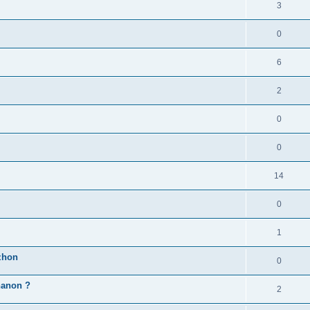
3
0
6
2
0
0
14
0
1
zhon
0
'hanon ?
2