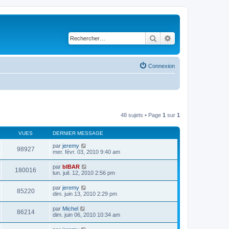
Rechercher
Recherche avancé
Connexion
48 sujets • Page
1
sur
1
VUES
DERNIER MESSAGE
par
jeremy
98927
mer. févr. 03, 2010 9:40 am
par
bIBAR
180016
lun. juil. 12, 2010 2:56 pm
par
jeremy
85220
dim. juin 13, 2010 2:29 pm
par
Michel
86214
dim. juin 06, 2010 10:34 am