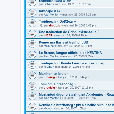
Kelennskridoù GIMP
par
Belvar
»
sam. févr. 13, 2010 10:12 am
Inkscape 0.47
par
Alan Monfort
»
mer. nov. 25, 2009 7:18 am
Troidigezh « DotClear »
par
drouizig
»
ven. mai 26, 2006 2:05 pm
Une traduction de Grisbi existe-t-elle ?
par
bIBAR
»
mar. oct. 28, 2008 6:19 am
Kemer ma flas evit treiñ phpBB
par
Malo-net
»
mer. avr. 15, 2009 10:15 pm
Le Breton, langue officielle de KENTIKA
par
Alan Monfort
»
mer. oct. 22, 2008 9:35 am
Troidigezh « Ubuntu Linux » e brezhoneg
par
jeremy
»
mar. mars 14, 2006 6:44 pm
Maxthon en breton
par
drouizig
»
lun. juil. 07, 2008 7:44 pm
TomTom e brezhoneg ?
par
drouizig
»
jeu. sept. 20, 2007 12:15 pm
Meziantoù digor o zarzh gant Akademiezh Roa
par
Alan Monfort
»
lun. sept. 10, 2007 1:10 pm
Netvibes e brezhoneg : piv a c'hallfe sikour ac
par
ki-dour
»
lun. avr. 30, 2007 1:35 pm