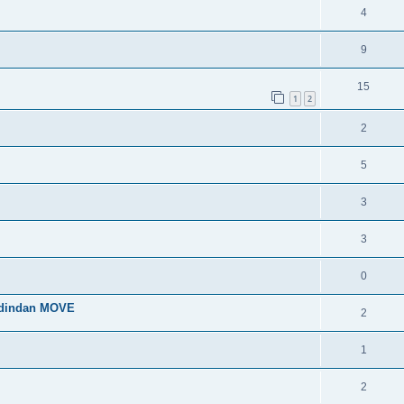
4
9
15
1
2
2
5
3
3
0
 dindan MOVE
2
1
2