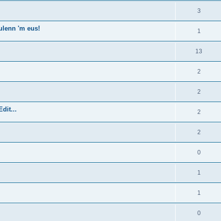
3
ulenn 'm eus!
1
13
2
2
dit...
2
2
0
1
1
0