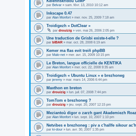
Kelennskridoù GIMP
par
Belvar
»
sam. févr. 13, 2010 10:12 am
Inkscape 0.47
par
Alan Monfort
»
mer. nov. 25, 2009 7:18 am
Troidigezh « DotClear »
par
drouizig
»
ven. mai 26, 2006 2:05 pm
Une traduction de Grisbi existe-t-elle ?
par
bIBAR
»
mar. oct. 28, 2008 6:19 am
Kemer ma flas evit treiñ phpBB
par
Malo-net
»
mer. avr. 15, 2009 10:15 pm
Le Breton, langue officielle de KENTIKA
par
Alan Monfort
»
mer. oct. 22, 2008 9:35 am
Troidigezh « Ubuntu Linux » e brezhoneg
par
jeremy
»
mar. mars 14, 2006 6:44 pm
Maxthon en breton
par
drouizig
»
lun. juil. 07, 2008 7:44 pm
TomTom e brezhoneg ?
par
drouizig
»
jeu. sept. 20, 2007 12:15 pm
Meziantoù digor o zarzh gant Akademiezh Roa
par
Alan Monfort
»
lun. sept. 10, 2007 1:10 pm
Netvibes e brezhoneg : piv a c'hallfe sikour ac
par
ki-dour
»
lun. avr. 30, 2007 1:35 pm