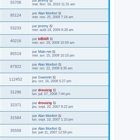
par
jeremy
55706
mar. févr. 16, 2010 11:31 am
par
Alan Monfort
85124
mer. nov. 25, 2009 7:18 am
par
jeremy
53233
mer. août 19, 2009 8:28 am
par
bIBAR
40216
mer. avr. 29, 2009 10:59 am
par
Malo-net
85519
mer. avr. 15, 2009 10:15 pm
par
Alan Monfort
87922
mer. oct. 22, 2008 9:35 am
par
Gwennin
112452
jeu. oct. 16, 2008 5:27 pm
par
drouizig
31296
lun. juil. 07, 2008 7:44 pm
par
drouizig
32371
jeu. sept. 20, 2007 8:22 pm
par
Alan Monfort
31584
lun. sept. 10, 2007 1:10 pm
par
Alan Monfort
35558
lun. juin 11, 2007 12:59 pm