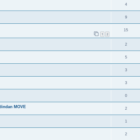
4
9
15
1
2
2
5
3
3
0
 dindan MOVE
2
1
2