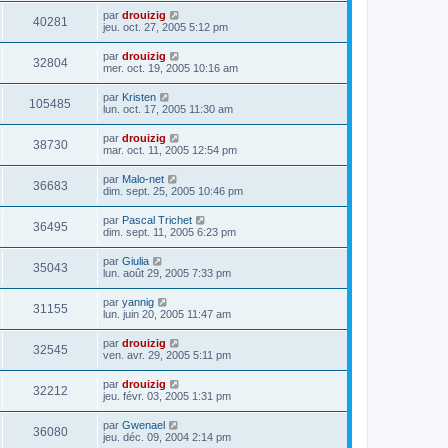
par
drouizig
40281
jeu. oct. 27, 2005 5:12 pm
par
drouizig
32804
mer. oct. 19, 2005 10:16 am
par
Kristen
105485
lun. oct. 17, 2005 11:30 am
par
drouizig
38730
mar. oct. 11, 2005 12:54 pm
par
Malo-net
36683
dim. sept. 25, 2005 10:46 pm
par
Pascal Trichet
36495
dim. sept. 11, 2005 6:23 pm
par
Giulia
35043
lun. août 29, 2005 7:33 pm
par
yannig
31155
lun. juin 20, 2005 11:47 am
par
drouizig
32545
ven. avr. 29, 2005 5:11 pm
par
drouizig
32212
jeu. févr. 03, 2005 1:31 pm
par
Gwenael
36080
jeu. déc. 09, 2004 2:14 pm