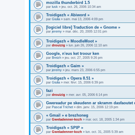
mozilla thunderbird 1.5
par
lusk
»
jeu. oct. 26, 2006 10:34 am
Troidigezh « Abiword »
par
Giulia
»
sam. mai 13, 2006 4:09 pm
[logiciel libre] Traduction de « Gnome »
par
jeremy
»
mar. déc. 20, 2005 12:01 pm
Troidigezh « MoodleMoot »
par
drouizig
»
lun. juin 26, 2006 11:10 am
Google, n'eus ket troour ken
par
Breizh
»
jeu. oct. 27, 2005 9:26 pm
Troidigezh « Gaim »
par
jeremy
»
jeu. mars 23, 2006 6:55 pm
Troidigezh « Opera 8.51 »
par
Giulia
»
mer. févr. 15, 2006 6:39 pm
fazi
par
drouizig
»
mer. avr. 05, 2006 6:14 pm
Gwereadur pe skeudenn ar skramm dasfaoutet
par
Pascal Trichet
»
dim. janv. 15, 2006 12:19 pm
« Gmail » e brezhoneg
par
Gweladenner-kozh
»
mar. oct. 18, 2005 1:34 pm
Troidigezh « SPIP »
par
Gweladenner-kozh
»
lun. oct. 31, 2005 5:39 am