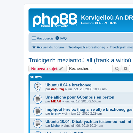
Korvigelloù An D
Foromoù KERZROUIZIG
Raccourcis
FAQ
Accueil du forum
Troidigezh e brezhoneg
Troidigezh mez
Troidigezh meziantoù all (frank a wirio
Recher
Re
Nouveau sujet
SUJETS
Ubuntu 8.04 e brezhoneg
par
drouizig
»
lun. oct. 20, 2008 10:17 am
Une affiche pour GCompris en breton
par
bIBAR
»
lun. juil. 12, 2010 2:56 pm
Implijout Firefox (hag ar re all) e brezhoneg ga
par
jeremy
»
dim. juin 13, 2010 2:29 pm
Ubuntu 10.04: Dibab yezh an testennoù nad int k
par
Michel
»
dim. juin 06, 2010 10:34 am