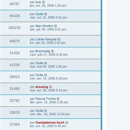
par
lusk
40787
jeu. oct. 26, 2006 1:25 pm
par
Giulia
65428
mer. oct. 11, 2006 5:41 pm
par
Alan Monfort
385235
dim. juil. 09, 2006 8:31 pm
par
Lukian Kergoat
40676
lun. juin 26, 2006 2:52 pm
par
Breizhadig
51450
sam. juin 17, 2006 6:32 pm
par
Giulia
41536
mar. mai 09, 2006 1:08 pm
par
Giulia
39910
ven. avr. 14, 2006 6:26 pm
par
drouizig
31490
mer. avr. 05, 2006 6:14 pm
par
Pascal Trichet
35782
dim. janv. 15, 2006 2:39 pm
par
Giulia
33978
ven. déc. 30, 2005 12:34 pm
par
Gweladenner-kozh
37364
lun. oct. 31, 2005 5:45 am