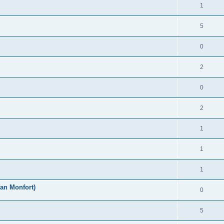
1
5
0
2
0
2
1
1
1
an Monfort)
0
5