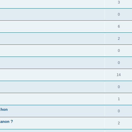
3
0
6
2
0
0
14
0
1
zhon
0
'hanon ?
2