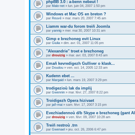
phpBB 3.0 : a-benn nebeut !
par
Malo-net
»
lun. juin 04, 2007 1:50 pm
Windows et Mac OS en breton ?
par
Reuvé
»
mar. mars 20, 2007 7:45 am
Liamm war-du forom treiñ Joomla
par
yannig
»
mer. mai 30, 2007 10:31 am
Gimp e brezhoneg evit Linux
par
Giulia
»
dim. avr. 01, 2007 11:05 pm
"Alexandrie" troet e brezhoneg
par
drouizig
»
mar. avr. 03, 2007 8:43 am
Emañ kevredigezh Gulliver o klask...
par
Doudou
»
ven. oct. 14, 2005 12:33 am
Kudenn ebet ...
par
Margaid
»
lun. mars 19, 2007 3:29 pm
trodigezioù lak da implij
par
Gwennin
»
mar. févr. 27, 2007 8:22 pm
Troidigezh Opera hizivaet
par
jañ-mai
»
sam. févr. 17, 2007 3:15 pm
Evezhiadennoù d/b Skype e brezhoneg (gant Al
par
drouizig
»
ven. févr. 09, 2007 10:28 am
Treiñ restroù .trn
par
Gwenael
»
jeu. oct. 26, 2006 6:47 pm