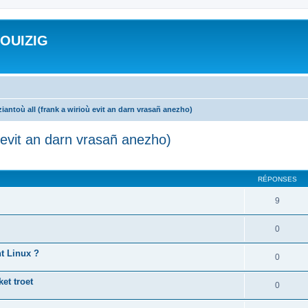
ROUIZIG
iantoù all (frank a wirioù evit an darn vrasañ anezho)
ù evit an darn vrasañ anezho)
cher
cherche avancée
RÉPONSES
9
0
nt Linux ?
0
et troet
0