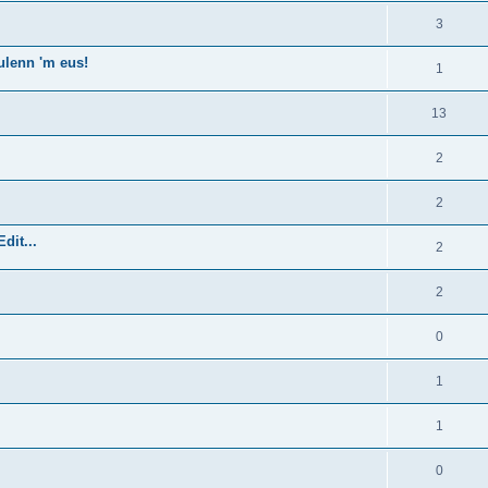
3
ulenn 'm eus!
1
13
2
2
dit...
2
2
0
1
1
0