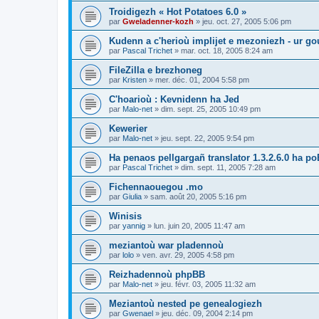
Troidigezh « Hot Potatoes 6.0 »
par
Gweladenner-kozh
»
jeu. oct. 27, 2005 5:06 pm
Kudenn a c'herioù implijet e mezoniezh - ur go
par
Pascal Trichet
»
mar. oct. 18, 2005 8:24 am
FileZilla e brezhoneg
par
Kristen
»
mer. déc. 01, 2004 5:58 pm
C'hoarioù : Kevnidenn ha Jed
par
Malo-net
»
dim. sept. 25, 2005 10:49 pm
Kewerier
par
Malo-net
»
jeu. sept. 22, 2005 9:54 pm
Ha penaos pellgargañ translator 1.3.2.6.0 ha poE
par
Pascal Trichet
»
dim. sept. 11, 2005 7:28 am
Fichennaouegou .mo
par
Giulia
»
sam. août 20, 2005 5:16 pm
Winisis
par
yannig
»
lun. juin 20, 2005 11:47 am
meziantoù war pladennoù
par
lolo
»
ven. avr. 29, 2005 4:58 pm
Reizhadennoù phpBB
par
Malo-net
»
jeu. févr. 03, 2005 11:32 am
Meziantoù nested pe genealogiezh
par
Gwenael
»
jeu. déc. 09, 2004 2:14 pm