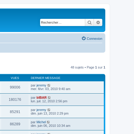
Rechercher
Recherche avancé
Connexion
48 sujets • Page
1
sur
1
VUES
DERNIER MESSAGE
par
jeremy
99006
mer. févr. 03, 2010 9:40 am
par
bIBAR
180176
lun. juil. 12, 2010 2:56 pm
par
jeremy
85291
dim. juin 13, 2010 2:29 pm
par
Michel
86289
dim. juin 06, 2010 10:34 am