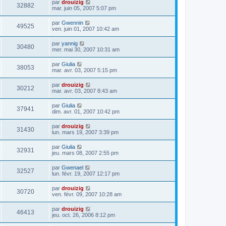
par
drouizig
32882
mar. juin 05, 2007 5:07 pm
par
Gwennin
49525
ven. juin 01, 2007 10:42 am
par
yannig
30480
mer. mai 30, 2007 10:31 am
par
Giulia
38053
mar. avr. 03, 2007 5:15 pm
par
drouizig
30212
mar. avr. 03, 2007 8:43 am
par
Giulia
37941
dim. avr. 01, 2007 10:42 pm
par
drouizig
31430
lun. mars 19, 2007 3:39 pm
par
Giulia
32931
jeu. mars 08, 2007 2:55 pm
par
Gwenael
32527
lun. févr. 19, 2007 12:17 pm
par
drouizig
30720
ven. févr. 09, 2007 10:28 am
par
drouizig
46413
jeu. oct. 26, 2006 8:12 pm