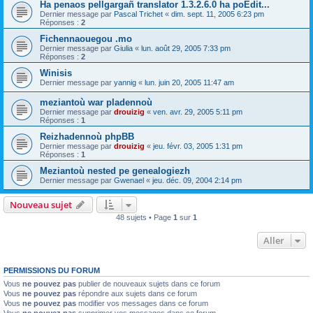
Ha penaos pellgargañ translator 1.3.2.6.0 ha poEdit...
Dernier message par
Pascal Trichet
«
dim. sept. 11, 2005 6:23 pm
Réponses :
2
Fichennaouegou .mo
Dernier message par
Giulia
«
lun. août 29, 2005 7:33 pm
Réponses :
2
Winisis
Dernier message par
yannig
«
lun. juin 20, 2005 11:47 am
meziantoù war pladennoù
Dernier message par
drouizig
«
ven. avr. 29, 2005 5:11 pm
Réponses :
1
Reizhadennoù phpBB
Dernier message par
drouizig
«
jeu. févr. 03, 2005 1:31 pm
Réponses :
1
Meziantoù nested pe genealogiezh
Dernier message par
Gwenael
«
jeu. déc. 09, 2004 2:14 pm
Nouveau sujet
48 sujets • Page
1
sur
1
Aller
PERMISSIONS DU FORUM
Vous
ne pouvez pas
publier de nouveaux sujets dans ce forum
Vous
ne pouvez pas
répondre aux sujets dans ce forum
Vous
ne pouvez pas
modifier vos messages dans ce forum
Vous
ne pouvez pas
supprimer vos messages dans ce forum