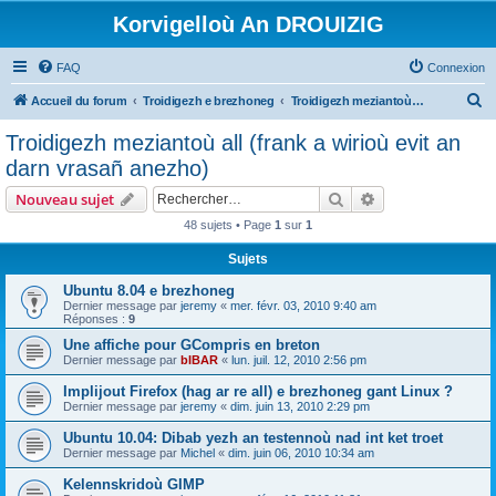
Korvigelloù An DROUIZIG
FAQ
Connexion
R
Accueil du forum
Troidigezh e brezhoneg
Troidigezh meziantoù all (frank a wirioù evit an darn vrasañ anezho)
e
Troidigezh meziantoù all (frank a wirioù evit an
c
darn vrasañ anezho)
h
Rechercher
Recherche avanc
Nouveau sujet
e
48 sujets • Page
1
sur
1
r
Sujets
c
h
Ubuntu 8.04 e brezhoneg
Dernier message par
jeremy
«
mer. févr. 03, 2010 9:40 am
e
Réponses :
9
r
Une affiche pour GCompris en breton
Dernier message par
bIBAR
«
lun. juil. 12, 2010 2:56 pm
Implijout Firefox (hag ar re all) e brezhoneg gant Linux ?
Dernier message par
jeremy
«
dim. juin 13, 2010 2:29 pm
Ubuntu 10.04: Dibab yezh an testennoù nad int ket troet
Dernier message par
Michel
«
dim. juin 06, 2010 10:34 am
Kelennskridoù GIMP