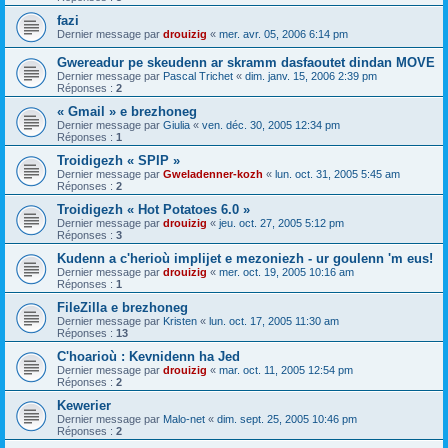
fazi
Dernier message par
drouizig
«
mer. avr. 05, 2006 6:14 pm
Gwereadur pe skeudenn ar skramm dasfaoutet dindan MOVE
Dernier message par
Pascal Trichet
«
dim. janv. 15, 2006 2:39 pm
Réponses :
2
« Gmail » e brezhoneg
Dernier message par
Giulia
«
ven. déc. 30, 2005 12:34 pm
Réponses :
1
Troidigezh « SPIP »
Dernier message par
Gweladenner-kozh
«
lun. oct. 31, 2005 5:45 am
Réponses :
2
Troidigezh « Hot Potatoes 6.0 »
Dernier message par
drouizig
«
jeu. oct. 27, 2005 5:12 pm
Réponses :
3
Kudenn a c'herioù implijet e mezoniezh - ur goulenn 'm eus!
Dernier message par
drouizig
«
mer. oct. 19, 2005 10:16 am
Réponses :
1
FileZilla e brezhoneg
Dernier message par
Kristen
«
lun. oct. 17, 2005 11:30 am
Réponses :
13
C'hoarioù : Kevnidenn ha Jed
Dernier message par
drouizig
«
mar. oct. 11, 2005 12:54 pm
Réponses :
2
Kewerier
Dernier message par
Malo-net
«
dim. sept. 25, 2005 10:46 pm
Réponses :
2