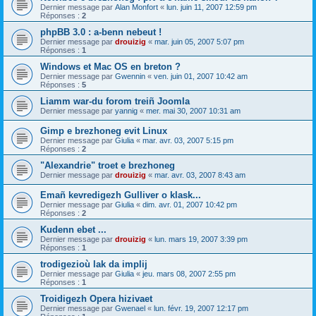
Dernier message par
Alan Monfort
«
lun. juin 11, 2007 12:59 pm
Réponses :
2
phpBB 3.0 : a-benn nebeut !
Dernier message par
drouizig
«
mar. juin 05, 2007 5:07 pm
Réponses :
1
Windows et Mac OS en breton ?
Dernier message par
Gwennin
«
ven. juin 01, 2007 10:42 am
Réponses :
5
Liamm war-du forom treiñ Joomla
Dernier message par
yannig
«
mer. mai 30, 2007 10:31 am
Gimp e brezhoneg evit Linux
Dernier message par
Giulia
«
mar. avr. 03, 2007 5:15 pm
Réponses :
2
"Alexandrie" troet e brezhoneg
Dernier message par
drouizig
«
mar. avr. 03, 2007 8:43 am
Emañ kevredigezh Gulliver o klask...
Dernier message par
Giulia
«
dim. avr. 01, 2007 10:42 pm
Réponses :
2
Kudenn ebet ...
Dernier message par
drouizig
«
lun. mars 19, 2007 3:39 pm
Réponses :
1
trodigezioù lak da implij
Dernier message par
Giulia
«
jeu. mars 08, 2007 2:55 pm
Réponses :
1
Troidigezh Opera hizivaet
Dernier message par
Gwenael
«
lun. févr. 19, 2007 12:17 pm