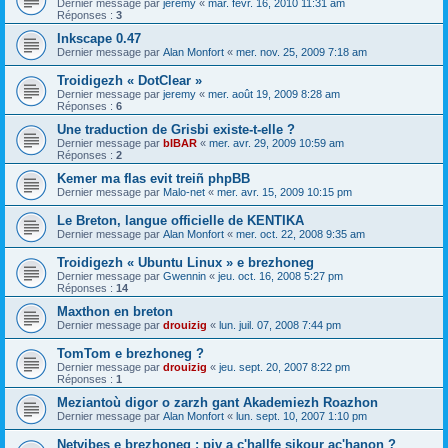
Dernier message par
jeremy
«
mar. févr. 16, 2010 11:31 am
Réponses :
3
Inkscape 0.47
Dernier message par
Alan Monfort
«
mer. nov. 25, 2009 7:18 am
Troidigezh « DotClear »
Dernier message par
jeremy
«
mer. août 19, 2009 8:28 am
Réponses :
6
Une traduction de Grisbi existe-t-elle ?
Dernier message par
bIBAR
«
mer. avr. 29, 2009 10:59 am
Réponses :
2
Kemer ma flas evit treiñ phpBB
Dernier message par
Malo-net
«
mer. avr. 15, 2009 10:15 pm
Le Breton, langue officielle de KENTIKA
Dernier message par
Alan Monfort
«
mer. oct. 22, 2008 9:35 am
Troidigezh « Ubuntu Linux » e brezhoneg
Dernier message par
Gwennin
«
jeu. oct. 16, 2008 5:27 pm
Réponses :
14
Maxthon en breton
Dernier message par
drouizig
«
lun. juil. 07, 2008 7:44 pm
TomTom e brezhoneg ?
Dernier message par
drouizig
«
jeu. sept. 20, 2007 8:22 pm
Réponses :
1
Meziantoù digor o zarzh gant Akademiezh Roazhon
Dernier message par
Alan Monfort
«
lun. sept. 10, 2007 1:10 pm
Netvibes e brezhoneg : piv a c'hallfe sikour ac'hanon ?