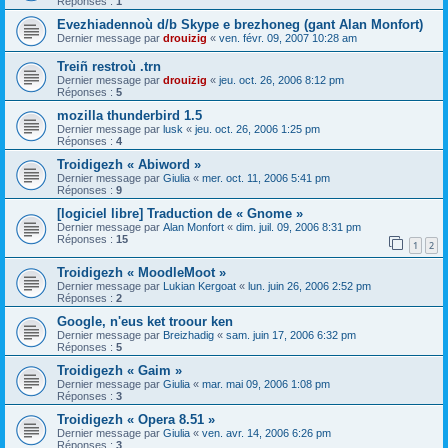
Réponses :
1
Evezhiadennoù d/b Skype e brezhoneg (gant Alan Monfort)
Dernier message par
drouizig
«
ven. févr. 09, 2007 10:28 am
Treiñ restroù .trn
Dernier message par
drouizig
«
jeu. oct. 26, 2006 8:12 pm
Réponses :
5
mozilla thunderbird 1.5
Dernier message par
lusk
«
jeu. oct. 26, 2006 1:25 pm
Réponses :
4
Troidigezh « Abiword »
Dernier message par
Giulia
«
mer. oct. 11, 2006 5:41 pm
Réponses :
9
[logiciel libre] Traduction de « Gnome »
Dernier message par
Alan Monfort
«
dim. juil. 09, 2006 8:31 pm
Réponses :
15
1
2
Troidigezh « MoodleMoot »
Dernier message par
Lukian Kergoat
«
lun. juin 26, 2006 2:52 pm
Réponses :
2
Google, n'eus ket troour ken
Dernier message par
Breizhadig
«
sam. juin 17, 2006 6:32 pm
Réponses :
5
Troidigezh « Gaim »
Dernier message par
Giulia
«
mar. mai 09, 2006 1:08 pm
Réponses :
3
Troidigezh « Opera 8.51 »
Dernier message par
Giulia
«
ven. avr. 14, 2006 6:26 pm
Réponses :
3