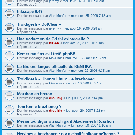
Dernier message par
jeremy
«
mar. févr. 16, 2010 11:31 am
Réponses :
3
Inkscape 0.47
Dernier message par
Alan Monfort
«
mer. nov. 25, 2009 7:18 am
Troidigezh « DotClear »
Dernier message par
jeremy
«
mer. août 19, 2009 8:28 am
Réponses :
6
Une traduction de Grisbi existe-t-elle ?
Dernier message par
bIBAR
«
mer. avr. 29, 2009 10:59 am
Réponses :
2
Kemer ma flas evit treiñ phpBB
Dernier message par
Malo-net
«
mer. avr. 15, 2009 10:15 pm
Le Breton, langue officielle de KENTIKA
Dernier message par
Alan Monfort
«
mer. oct. 22, 2008 9:35 am
Troidigezh « Ubuntu Linux » e brezhoneg
Dernier message par
Gwennin
«
jeu. oct. 16, 2008 5:27 pm
Réponses :
14
Maxthon en breton
Dernier message par
drouizig
«
lun. juil. 07, 2008 7:44 pm
TomTom e brezhoneg ?
Dernier message par
drouizig
«
jeu. sept. 20, 2007 8:22 pm
Réponses :
1
Meziantoù digor o zarzh gant Akademiezh Roazhon
Dernier message par
Alan Monfort
«
lun. sept. 10, 2007 1:10 pm
Netvibes e brezhoneg : piv a c'hallfe sikour ac'hanon ?