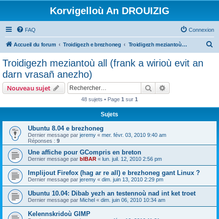
Korvigelloù An DROUIZIG
FAQ
Connexion
R
Accueil du forum
Troidigezh e brezhoneg
Troidigezh meziantoù all (frank a wirioù evit an darn vrasañ anezho)
e
Troidigezh meziantoù all (frank a wirioù evit an
c
darn vrasañ anezho)
h
Rechercher
Recherche avanc
Nouveau sujet
e
48 sujets • Page
1
sur
1
r
Sujets
c
h
Ubuntu 8.04 e brezhoneg
Dernier message par
jeremy
«
mer. févr. 03, 2010 9:40 am
e
Réponses :
9
r
Une affiche pour GCompris en breton
Dernier message par
bIBAR
«
lun. juil. 12, 2010 2:56 pm
Implijout Firefox (hag ar re all) e brezhoneg gant Linux ?
Dernier message par
jeremy
«
dim. juin 13, 2010 2:29 pm
Ubuntu 10.04: Dibab yezh an testennoù nad int ket troet
Dernier message par
Michel
«
dim. juin 06, 2010 10:34 am
Kelennskridoù GIMP