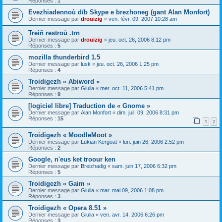
Réponses :
1
Evezhiadennoù d/b Skype e brezhoneg (gant Alan Monfort)
Dernier message par
drouizig
«
ven. févr. 09, 2007 10:28 am
Treiñ restroù .trn
Dernier message par
drouizig
«
jeu. oct. 26, 2006 8:12 pm
Réponses :
5
mozilla thunderbird 1.5
Dernier message par
lusk
«
jeu. oct. 26, 2006 1:25 pm
Réponses :
4
Troidigezh « Abiword »
Dernier message par
Giulia
«
mer. oct. 11, 2006 5:41 pm
Réponses :
9
[logiciel libre] Traduction de « Gnome »
Dernier message par
Alan Monfort
«
dim. juil. 09, 2006 8:31 pm
Réponses :
15
1
2
Troidigezh « MoodleMoot »
Dernier message par
Lukian Kergoat
«
lun. juin 26, 2006 2:52 pm
Réponses :
2
Google, n'eus ket troour ken
Dernier message par
Breizhadig
«
sam. juin 17, 2006 6:32 pm
Réponses :
5
Troidigezh « Gaim »
Dernier message par
Giulia
«
mar. mai 09, 2006 1:08 pm
Réponses :
3
Troidigezh « Opera 8.51 »
Dernier message par
Giulia
«
ven. avr. 14, 2006 6:26 pm
Réponses :
3