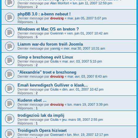
Dernier message par
Alan Monfort
«
lun. juin 11, 2007 12:59 pm
Réponses :
2
phpBB 3.0 : a-benn nebeut !
Dernier message par
drouizig
«
mar. juin 05, 2007 5:07 pm
Réponses :
1
Windows et Mac OS en breton ?
Dernier message par
Gwennin
«
ven. juin 01, 2007 10:42 am
Réponses :
5
Liamm war-du forom treiñ Joomla
Dernier message par
yannig
«
mer. mai 30, 2007 10:31 am
Gimp e brezhoneg evit Linux
Dernier message par
Giulia
«
mar. avr. 03, 2007 5:15 pm
Réponses :
2
"Alexandrie" troet e brezhoneg
Dernier message par
drouizig
«
mar. avr. 03, 2007 8:43 am
Emañ kevredigezh Gulliver o klask...
Dernier message par
Giulia
«
dim. avr. 01, 2007 10:42 pm
Réponses :
2
Kudenn ebet ...
Dernier message par
drouizig
«
lun. mars 19, 2007 3:39 pm
Réponses :
1
trodigezioù lak da implij
Dernier message par
Giulia
«
jeu. mars 08, 2007 2:55 pm
Réponses :
1
Troidigezh Opera hizivaet
Dernier message par
Gwenael
«
lun. févr. 19, 2007 12:17 pm