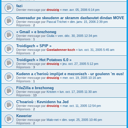
fazi
Dernier message par
drouizig
«
mer. avr. 05, 2006 6:14 pm
Gwereadur pe skeudenn ar skramm dasfaoutet dindan MOVE
Dernier message par
Pascal Trichet
«
dim. janv. 15, 2006 2:39 pm
Réponses :
2
« Gmail » e brezhoneg
Dernier message par
Giulia
«
ven. déc. 30, 2005 12:34 pm
Réponses :
1
Troidigezh « SPIP »
Dernier message par
Gweladenner-kozh
«
lun. oct. 31, 2005 5:45 am
Réponses :
2
Troidigezh « Hot Potatoes 6.0 »
Dernier message par
drouizig
«
jeu. oct. 27, 2005 5:12 pm
Réponses :
3
Kudenn a c'herioù implijet e mezoniezh - ur goulenn 'm eus!
Dernier message par
drouizig
«
mer. oct. 19, 2005 10:16 am
Réponses :
1
FileZilla e brezhoneg
Dernier message par
Kristen
«
lun. oct. 17, 2005 11:30 am
Réponses :
13
C'hoarioù : Kevnidenn ha Jed
Dernier message par
drouizig
«
mar. oct. 11, 2005 12:54 pm
Réponses :
2
Kewerier
Dernier message par
Malo-net
«
dim. sept. 25, 2005 10:46 pm
Réponses :
2