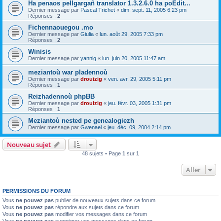
Ha penaos pellgargañ translator 1.3.2.6.0 ha poEdit...
Dernier message par
Pascal Trichet
«
dim. sept. 11, 2005 6:23 pm
Réponses :
2
Fichennaouegou .mo
Dernier message par
Giulia
«
lun. août 29, 2005 7:33 pm
Réponses :
2
Winisis
Dernier message par
yannig
«
lun. juin 20, 2005 11:47 am
meziantoù war pladennoù
Dernier message par
drouizig
«
ven. avr. 29, 2005 5:11 pm
Réponses :
1
Reizhadennoù phpBB
Dernier message par
drouizig
«
jeu. févr. 03, 2005 1:31 pm
Réponses :
1
Meziantoù nested pe genealogiezh
Dernier message par
Gwenael
«
jeu. déc. 09, 2004 2:14 pm
Nouveau sujet
48 sujets • Page
1
sur
1
Aller
PERMISSIONS DU FORUM
Vous
ne pouvez pas
publier de nouveaux sujets dans ce forum
Vous
ne pouvez pas
répondre aux sujets dans ce forum
Vous
ne pouvez pas
modifier vos messages dans ce forum
Vous
ne pouvez pas
supprimer vos messages dans ce forum