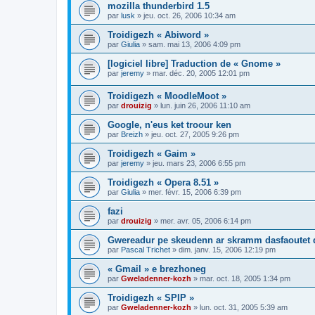
mozilla thunderbird 1.5
par
lusk
»
jeu. oct. 26, 2006 10:34 am
Troidigezh « Abiword »
par
Giulia
»
sam. mai 13, 2006 4:09 pm
[logiciel libre] Traduction de « Gnome »
par
jeremy
»
mar. déc. 20, 2005 12:01 pm
Troidigezh « MoodleMoot »
par
drouizig
»
lun. juin 26, 2006 11:10 am
Google, n'eus ket troour ken
par
Breizh
»
jeu. oct. 27, 2005 9:26 pm
Troidigezh « Gaim »
par
jeremy
»
jeu. mars 23, 2006 6:55 pm
Troidigezh « Opera 8.51 »
par
Giulia
»
mer. févr. 15, 2006 6:39 pm
fazi
par
drouizig
»
mer. avr. 05, 2006 6:14 pm
Gwereadur pe skeudenn ar skramm dasfaoutet
par
Pascal Trichet
»
dim. janv. 15, 2006 12:19 pm
« Gmail » e brezhoneg
par
Gweladenner-kozh
»
mar. oct. 18, 2005 1:34 pm
Troidigezh « SPIP »
par
Gweladenner-kozh
»
lun. oct. 31, 2005 5:39 am