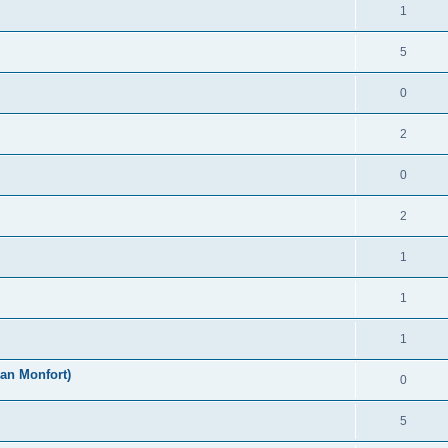
1
5
0
2
0
2
1
1
1
an Monfort)
0
5