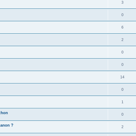
3
0
6
2
0
0
14
0
1
zhon
0
'hanon ?
2