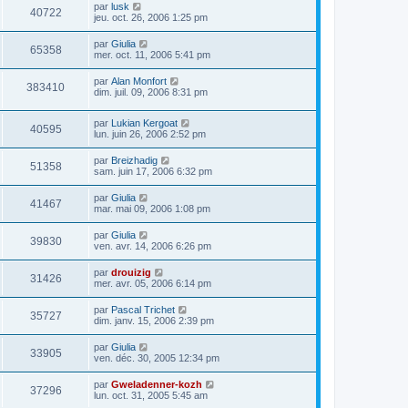
par
lusk
40722
jeu. oct. 26, 2006 1:25 pm
par
Giulia
65358
mer. oct. 11, 2006 5:41 pm
par
Alan Monfort
383410
dim. juil. 09, 2006 8:31 pm
par
Lukian Kergoat
40595
lun. juin 26, 2006 2:52 pm
par
Breizhadig
51358
sam. juin 17, 2006 6:32 pm
par
Giulia
41467
mar. mai 09, 2006 1:08 pm
par
Giulia
39830
ven. avr. 14, 2006 6:26 pm
par
drouizig
31426
mer. avr. 05, 2006 6:14 pm
par
Pascal Trichet
35727
dim. janv. 15, 2006 2:39 pm
par
Giulia
33905
ven. déc. 30, 2005 12:34 pm
par
Gweladenner-kozh
37296
lun. oct. 31, 2005 5:45 am