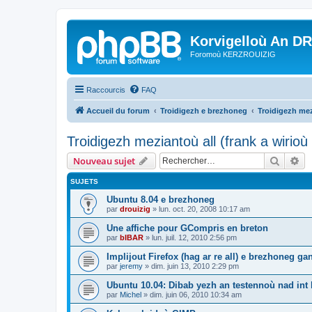
Korvigelloù An D
Foromoù KERZROUIZIG
Raccourcis
FAQ
Accueil du forum
Troidigezh e brezhoneg
Troidigezh mez
Troidigezh meziantoù all (frank a wirio
Recher
Re
Nouveau sujet
SUJETS
Ubuntu 8.04 e brezhoneg
par
drouizig
»
lun. oct. 20, 2008 10:17 am
Une affiche pour GCompris en breton
par
bIBAR
»
lun. juil. 12, 2010 2:56 pm
Implijout Firefox (hag ar re all) e brezhoneg ga
par
jeremy
»
dim. juin 13, 2010 2:29 pm
Ubuntu 10.04: Dibab yezh an testennoù nad int k
par
Michel
»
dim. juin 06, 2010 10:34 am