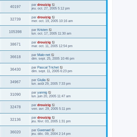
par
drouizig
40197
jeu. oct. 27, 2005 5:12 pm
par
drouizig
32739
mer. oct. 19, 2005 10:16 am
par
Kristen
105398
lun. oct. 17, 2005 11:30 am
par
drouizig
38671
mar. oct. 11, 2005 12:54 pm
par
Malo-net
36618
dim. sept. 25, 2005 10:46 pm
par
Pascal Trichet
36430
dim. sept. 11, 2005 6:23 pm
par
Giulia
34967
lun. août 29, 2005 7:33 pm
par
yannig
31090
lun. juin 20, 2005 11:47 am
par
drouizig
32478
ven. avr. 29, 2005 5:11 pm
par
drouizig
32136
jeu. févr. 03, 2005 1:31 pm
par
Gwenael
36020
jeu. déc. 09, 2004 2:14 pm