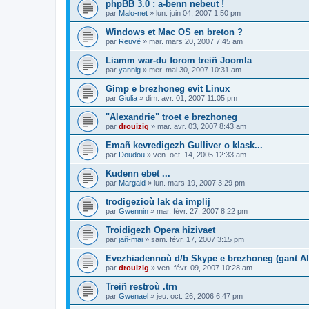
phpBB 3.0 : a-benn nebeut !
par
Malo-net
»
lun. juin 04, 2007 1:50 pm
Windows et Mac OS en breton ?
par
Reuvé
»
mar. mars 20, 2007 7:45 am
Liamm war-du forom treiñ Joomla
par
yannig
»
mer. mai 30, 2007 10:31 am
Gimp e brezhoneg evit Linux
par
Giulia
»
dim. avr. 01, 2007 11:05 pm
"Alexandrie" troet e brezhoneg
par
drouizig
»
mar. avr. 03, 2007 8:43 am
Emañ kevredigezh Gulliver o klask...
par
Doudou
»
ven. oct. 14, 2005 12:33 am
Kudenn ebet ...
par
Margaid
»
lun. mars 19, 2007 3:29 pm
trodigezioù lak da implij
par
Gwennin
»
mar. févr. 27, 2007 8:22 pm
Troidigezh Opera hizivaet
par
jañ-mai
»
sam. févr. 17, 2007 3:15 pm
Evezhiadennoù d/b Skype e brezhoneg (gant Al
par
drouizig
»
ven. févr. 09, 2007 10:28 am
Treiñ restroù .trn
par
Gwenael
»
jeu. oct. 26, 2006 6:47 pm