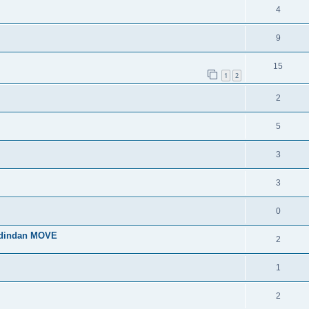
4
9
15
1
2
2
5
3
3
0
 dindan MOVE
2
1
2