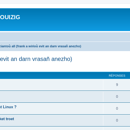
ROUIZIG
iantoù all (frank a wirioù evit an darn vrasañ anezho)
ù evit an darn vrasañ anezho)
cher
cherche avancée
RÉPONSES
9
0
nt Linux ?
0
et troet
0