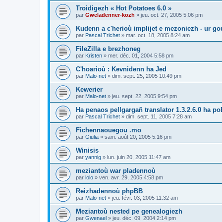
Troidigezh « Hot Potatoes 6.0 »
par
Gweladenner-kozh
»
jeu. oct. 27, 2005 5:06 pm
Kudenn a c'herioù implijet e mezoniezh - ur go
par
Pascal Trichet
»
mar. oct. 18, 2005 8:24 am
FileZilla e brezhoneg
par
Kristen
»
mer. déc. 01, 2004 5:58 pm
C'hoarioù : Kevnidenn ha Jed
par
Malo-net
»
dim. sept. 25, 2005 10:49 pm
Kewerier
par
Malo-net
»
jeu. sept. 22, 2005 9:54 pm
Ha penaos pellgargañ translator 1.3.2.6.0 ha poE
par
Pascal Trichet
»
dim. sept. 11, 2005 7:28 am
Fichennaouegou .mo
par
Giulia
»
sam. août 20, 2005 5:16 pm
Winisis
par
yannig
»
lun. juin 20, 2005 11:47 am
meziantoù war pladennoù
par
lolo
»
ven. avr. 29, 2005 4:58 pm
Reizhadennoù phpBB
par
Malo-net
»
jeu. févr. 03, 2005 11:32 am
Meziantoù nested pe genealogiezh
par
Gwenael
»
jeu. déc. 09, 2004 2:14 pm