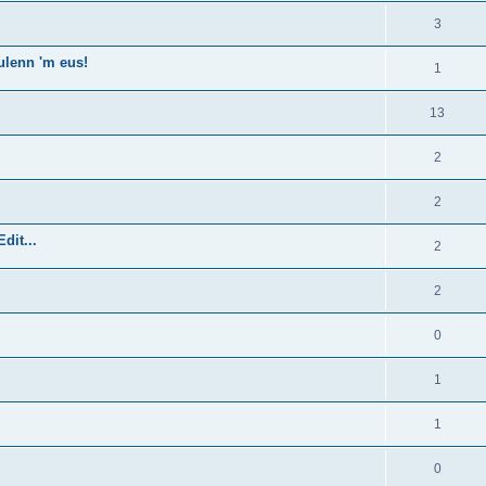
3
ulenn 'm eus!
1
13
2
2
dit...
2
2
0
1
1
0