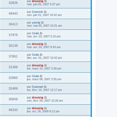
par
drouizig
32826
mar. juin 05, 2007 5:07 pm
par
Gwennin
49443
ven. juin 01, 2007 10:42 am
par
yannig
30413
mer. mai 30, 2007 10:31 am
par
Giulia
37976
mar. avr. 03, 2007 5:15 pm
par
drouizig
30139
mar. avr. 03, 2007 8:43 am
par
Giulia
37861
dim. avr. 01, 2007 10:42 pm
par
drouizig
31366
lun. mars 19, 2007 3:39 pm
par
Giulia
32860
jeu. mars 08, 2007 2:55 pm
par
Gwenael
32469
lun. févr. 19, 2007 12:17 pm
par
drouizig
30656
ven. févr. 09, 2007 10:28 am
par
drouizig
46333
jeu. oct. 26, 2006 8:12 pm