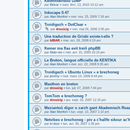
Kelennskridoù GIMP
par
Belvar
»
sam. févr. 13, 2010 10:12 am
Inkscape 0.47
par
Alan Monfort
»
mer. nov. 25, 2009 7:18 am
Troidigezh « DotClear »
par
drouizig
»
ven. mai 26, 2006 2:05 pm
Une traduction de Grisbi existe-t-elle ?
par
bIBAR
»
mar. oct. 28, 2008 6:19 am
Kemer ma flas evit treiñ phpBB
par
Malo-net
»
mer. avr. 15, 2009 10:15 pm
Le Breton, langue officielle de KENTIKA
par
Alan Monfort
»
mer. oct. 22, 2008 9:35 am
Troidigezh « Ubuntu Linux » e brezhoneg
par
jeremy
»
mar. mars 14, 2006 6:44 pm
Maxthon en breton
par
drouizig
»
lun. juil. 07, 2008 7:44 pm
TomTom e brezhoneg ?
par
drouizig
»
jeu. sept. 20, 2007 12:15 pm
Meziantoù digor o zarzh gant Akademiezh Roa
par
Alan Monfort
»
lun. sept. 10, 2007 1:10 pm
Netvibes e brezhoneg : piv a c'hallfe sikour ac
par
ki-dour
»
lun. avr. 30, 2007 1:35 pm