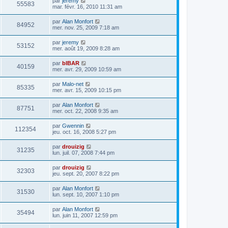
par
jeremy
55583
mar. févr. 16, 2010 11:31 am
par
Alan Monfort
84952
mer. nov. 25, 2009 7:18 am
par
jeremy
53152
mer. août 19, 2009 8:28 am
par
bIBAR
40159
mer. avr. 29, 2009 10:59 am
par
Malo-net
85335
mer. avr. 15, 2009 10:15 pm
par
Alan Monfort
87751
mer. oct. 22, 2008 9:35 am
par
Gwennin
112354
jeu. oct. 16, 2008 5:27 pm
par
drouizig
31235
lun. juil. 07, 2008 7:44 pm
par
drouizig
32303
jeu. sept. 20, 2007 8:22 pm
par
Alan Monfort
31530
lun. sept. 10, 2007 1:10 pm
par
Alan Monfort
35494
lun. juin 11, 2007 12:59 pm