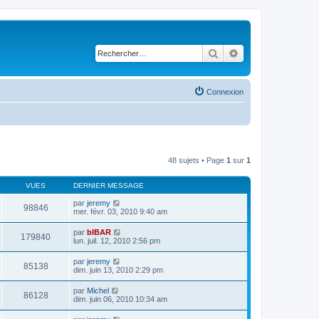
Rechercher
Recherche avancé
Connexion
48 sujets • Page
1
sur
1
VUES
DERNIER MESSAGE
par
jeremy
98846
mer. févr. 03, 2010 9:40 am
par
bIBAR
179840
lun. juil. 12, 2010 2:56 pm
par
jeremy
85138
dim. juin 13, 2010 2:29 pm
par
Michel
86128
dim. juin 06, 2010 10:34 am