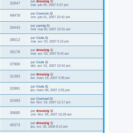
par
drouizig
32847
mar. juin 05, 2007 5:07 pm
par
Gwennin
49478
ven. juin 01, 2007 10:42 am
par
yannig
30443
mer. mai 30, 2007 10:31 am
par
Giulia
38012
mar. avr. 03, 2007 5:15 pm
par
drouizig
30176
mar. avr. 03, 2007 8:43 am
par
Giulia
37900
dim. avr. 01, 2007 10:42 pm
par
drouizig
31393
lun. mars 19, 2007 3:39 pm
par
Giulia
32891
jeu. mars 08, 2007 2:55 pm
par
Gwenael
32493
lun. févr. 19, 2007 12:17 pm
par
drouizig
30685
ven. févr. 09, 2007 10:28 am
par
drouizig
46373
jeu. oct. 26, 2006 8:12 pm