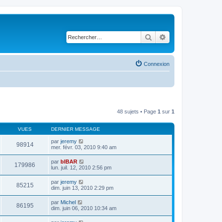
Rechercher
Recherche avancé
Connexion
48 sujets • Page
1
sur
1
VUES
DERNIER MESSAGE
par
jeremy
98914
mer. févr. 03, 2010 9:40 am
par
bIBAR
179986
lun. juil. 12, 2010 2:56 pm
par
jeremy
85215
dim. juin 13, 2010 2:29 pm
par
Michel
86195
dim. juin 06, 2010 10:34 am