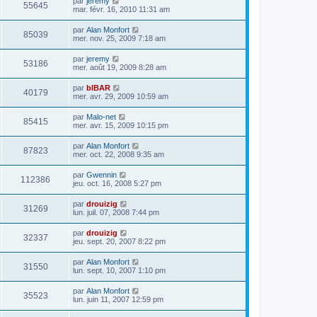
par
jeremy
55645
mar. févr. 16, 2010 11:31 am
par
Alan Monfort
85039
mer. nov. 25, 2009 7:18 am
par
jeremy
53186
mer. août 19, 2009 8:28 am
par
bIBAR
40179
mer. avr. 29, 2009 10:59 am
par
Malo-net
85415
mer. avr. 15, 2009 10:15 pm
par
Alan Monfort
87823
mer. oct. 22, 2008 9:35 am
par
Gwennin
112386
jeu. oct. 16, 2008 5:27 pm
par
drouizig
31269
lun. juil. 07, 2008 7:44 pm
par
drouizig
32337
jeu. sept. 20, 2007 8:22 pm
par
Alan Monfort
31550
lun. sept. 10, 2007 1:10 pm
par
Alan Monfort
35523
lun. juin 11, 2007 12:59 pm