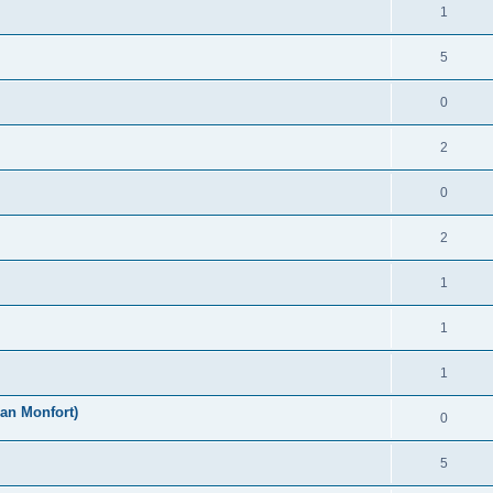
1
5
0
2
0
2
1
1
1
an Monfort)
0
5