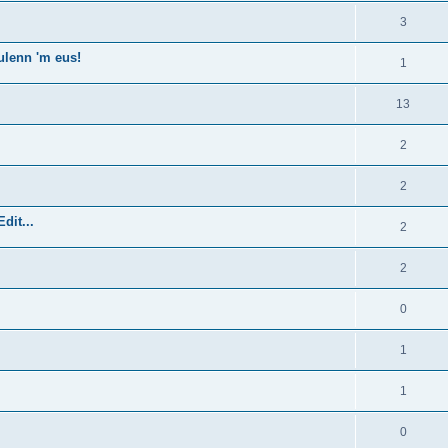
3
ulenn 'm eus!
1
13
2
2
dit...
2
2
0
1
1
0