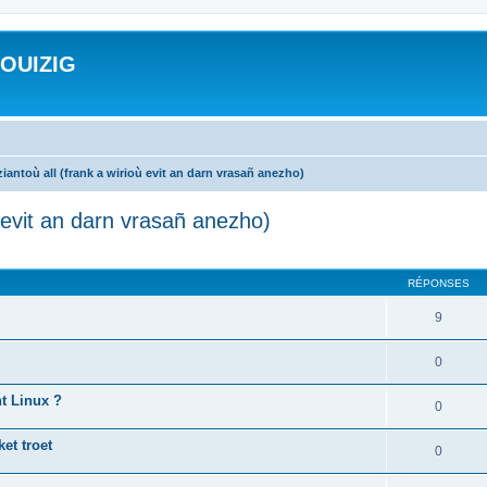
ROUIZIG
iantoù all (frank a wirioù evit an darn vrasañ anezho)
ù evit an darn vrasañ anezho)
cher
cherche avancée
RÉPONSES
9
0
nt Linux ?
0
et troet
0