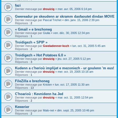
fazi
Dernier message par
drouizig
«
mer. avr. 05, 2006 6:14 pm
Gwereadur pe skeudenn ar skramm dasfaoutet dindan MOVE
Dernier message par
Pascal Trichet
«
dim. janv. 15, 2006 2:39 pm
Réponses :
2
« Gmail » e brezhoneg
Dernier message par
Giulia
«
ven. déc. 30, 2005 12:34 pm
Réponses :
1
Troidigezh « SPIP »
Dernier message par
Gweladenner-kozh
«
lun. oct. 31, 2005 5:45 am
Réponses :
2
Troidigezh « Hot Potatoes 6.0 »
Dernier message par
drouizig
«
jeu. oct. 27, 2005 5:12 pm
Réponses :
3
Kudenn a c'herioù implijet e mezoniezh - ur goulenn 'm eus!
Dernier message par
drouizig
«
mer. oct. 19, 2005 10:16 am
Réponses :
1
FileZilla e brezhoneg
Dernier message par
Kristen
«
lun. oct. 17, 2005 11:30 am
Réponses :
13
C'hoarioù : Kevnidenn ha Jed
Dernier message par
drouizig
«
mar. oct. 11, 2005 12:54 pm
Réponses :
2
Kewerier
Dernier message par
Malo-net
«
dim. sept. 25, 2005 10:46 pm
Réponses :
2