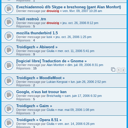
Réponses :
1
Evezhiadennoù d/b Skype e brezhoneg (gant Alan Monfort)
Dernier message par
drouizig
«
ven. févr. 09, 2007 10:28 am
Treiñ restroù .trn
Dernier message par
drouizig
«
jeu. oct. 26, 2006 8:12 pm
Réponses :
5
mozilla thunderbird 1.5
Dernier message par
lusk
«
jeu. oct. 26, 2006 1:25 pm
Réponses :
4
Troidigezh « Abiword »
Dernier message par
Giulia
«
mer. oct. 11, 2006 5:41 pm
Réponses :
9
[logiciel libre] Traduction de « Gnome »
Dernier message par
Alan Monfort
«
dim. juil. 09, 2006 8:31 pm
Réponses :
15
1
2
Troidigezh « MoodleMoot »
Dernier message par
Lukian Kergoat
«
lun. juin 26, 2006 2:52 pm
Réponses :
2
Google, n'eus ket troour ken
Dernier message par
Breizhadig
«
sam. juin 17, 2006 6:32 pm
Réponses :
5
Troidigezh « Gaim »
Dernier message par
Giulia
«
mar. mai 09, 2006 1:08 pm
Réponses :
3
Troidigezh « Opera 8.51 »
Dernier message par
Giulia
«
ven. avr. 14, 2006 6:26 pm
Réponses :
3