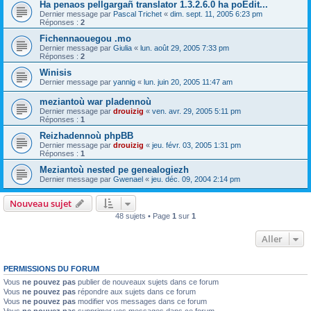
Ha penaos pellgargañ translator 1.3.2.6.0 ha poEdit...
Dernier message par
Pascal Trichet
«
dim. sept. 11, 2005 6:23 pm
Réponses :
2
Fichennaouegou .mo
Dernier message par
Giulia
«
lun. août 29, 2005 7:33 pm
Réponses :
2
Winisis
Dernier message par
yannig
«
lun. juin 20, 2005 11:47 am
meziantoù war pladennoù
Dernier message par
drouizig
«
ven. avr. 29, 2005 5:11 pm
Réponses :
1
Reizhadennoù phpBB
Dernier message par
drouizig
«
jeu. févr. 03, 2005 1:31 pm
Réponses :
1
Meziantoù nested pe genealogiezh
Dernier message par
Gwenael
«
jeu. déc. 09, 2004 2:14 pm
Nouveau sujet
48 sujets • Page
1
sur
1
Aller
PERMISSIONS DU FORUM
Vous
ne pouvez pas
publier de nouveaux sujets dans ce forum
Vous
ne pouvez pas
répondre aux sujets dans ce forum
Vous
ne pouvez pas
modifier vos messages dans ce forum
Vous
ne pouvez pas
supprimer vos messages dans ce forum