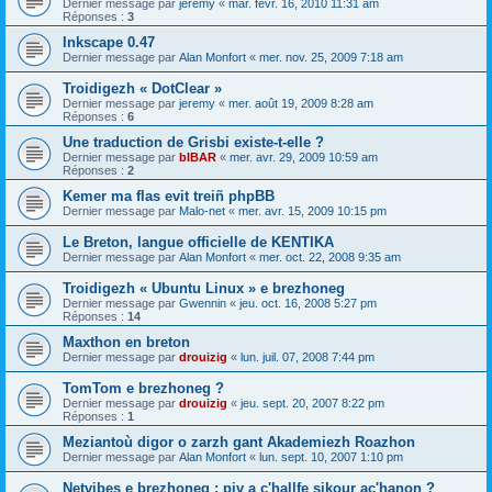
Dernier message par
jeremy
«
mar. févr. 16, 2010 11:31 am
Réponses :
3
Inkscape 0.47
Dernier message par
Alan Monfort
«
mer. nov. 25, 2009 7:18 am
Troidigezh « DotClear »
Dernier message par
jeremy
«
mer. août 19, 2009 8:28 am
Réponses :
6
Une traduction de Grisbi existe-t-elle ?
Dernier message par
bIBAR
«
mer. avr. 29, 2009 10:59 am
Réponses :
2
Kemer ma flas evit treiñ phpBB
Dernier message par
Malo-net
«
mer. avr. 15, 2009 10:15 pm
Le Breton, langue officielle de KENTIKA
Dernier message par
Alan Monfort
«
mer. oct. 22, 2008 9:35 am
Troidigezh « Ubuntu Linux » e brezhoneg
Dernier message par
Gwennin
«
jeu. oct. 16, 2008 5:27 pm
Réponses :
14
Maxthon en breton
Dernier message par
drouizig
«
lun. juil. 07, 2008 7:44 pm
TomTom e brezhoneg ?
Dernier message par
drouizig
«
jeu. sept. 20, 2007 8:22 pm
Réponses :
1
Meziantoù digor o zarzh gant Akademiezh Roazhon
Dernier message par
Alan Monfort
«
lun. sept. 10, 2007 1:10 pm
Netvibes e brezhoneg : piv a c'hallfe sikour ac'hanon ?