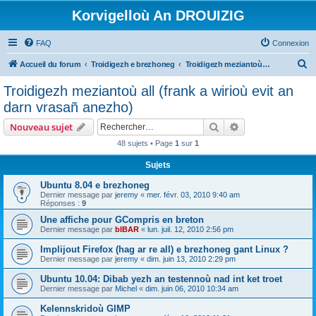
Korvigelloù An DROUIZIG
FAQ
Connexion
R
Accueil du forum
Troidigezh e brezhoneg
Troidigezh meziantoù all (frank a wirioù evit an darn vrasañ anezho)
e
Troidigezh meziantoù all (frank a wirioù evit an
c
darn vrasañ anezho)
h
Rechercher
Recherche avanc
Nouveau sujet
e
48 sujets • Page
1
sur
1
r
Sujets
c
h
Ubuntu 8.04 e brezhoneg
Dernier message par
jeremy
«
mer. févr. 03, 2010 9:40 am
e
Réponses :
9
r
Une affiche pour GCompris en breton
Dernier message par
bIBAR
«
lun. juil. 12, 2010 2:56 pm
Implijout Firefox (hag ar re all) e brezhoneg gant Linux ?
Dernier message par
jeremy
«
dim. juin 13, 2010 2:29 pm
Ubuntu 10.04: Dibab yezh an testennoù nad int ket troet
Dernier message par
Michel
«
dim. juin 06, 2010 10:34 am
Kelennskridoù GIMP