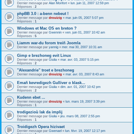
Dernier message par
Alan Monfort
«
lun. juin 11, 2007 12:59 pm
Réponses :
2
phpBB 3.0 : a-benn nebeut !
Dernier message par
drouizig
«
mar. juin 05, 2007 5:07 pm
Réponses :
1
Windows et Mac OS en breton ?
Dernier message par
Gwennin
«
ven. juin 01, 2007 10:42 am
Réponses :
5
Liamm war-du forom treiñ Joomla
Dernier message par
yannig
«
mer. mai 30, 2007 10:31 am
Gimp e brezhoneg evit Linux
Dernier message par
Giulia
«
mar. avr. 03, 2007 5:15 pm
Réponses :
2
"Alexandrie" troet e brezhoneg
Dernier message par
drouizig
«
mar. avr. 03, 2007 8:43 am
Emañ kevredigezh Gulliver o klask...
Dernier message par
Giulia
«
dim. avr. 01, 2007 10:42 pm
Réponses :
2
Kudenn ebet ...
Dernier message par
drouizig
«
lun. mars 19, 2007 3:39 pm
Réponses :
1
trodigezioù lak da implij
Dernier message par
Giulia
«
jeu. mars 08, 2007 2:55 pm
Réponses :
1
Troidigezh Opera hizivaet
Dernier message par
Gwenael
«
lun. févr. 19, 2007 12:17 pm