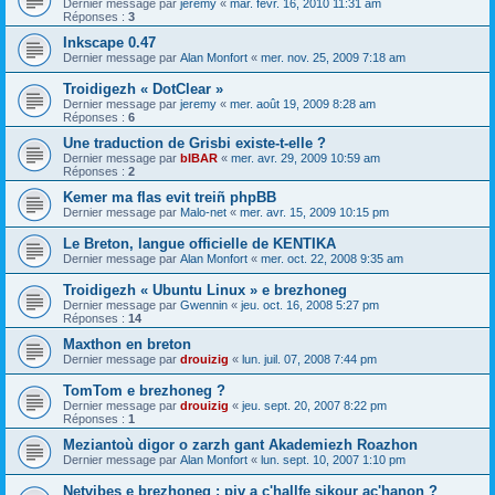
Dernier message par
jeremy
«
mar. févr. 16, 2010 11:31 am
Réponses :
3
Inkscape 0.47
Dernier message par
Alan Monfort
«
mer. nov. 25, 2009 7:18 am
Troidigezh « DotClear »
Dernier message par
jeremy
«
mer. août 19, 2009 8:28 am
Réponses :
6
Une traduction de Grisbi existe-t-elle ?
Dernier message par
bIBAR
«
mer. avr. 29, 2009 10:59 am
Réponses :
2
Kemer ma flas evit treiñ phpBB
Dernier message par
Malo-net
«
mer. avr. 15, 2009 10:15 pm
Le Breton, langue officielle de KENTIKA
Dernier message par
Alan Monfort
«
mer. oct. 22, 2008 9:35 am
Troidigezh « Ubuntu Linux » e brezhoneg
Dernier message par
Gwennin
«
jeu. oct. 16, 2008 5:27 pm
Réponses :
14
Maxthon en breton
Dernier message par
drouizig
«
lun. juil. 07, 2008 7:44 pm
TomTom e brezhoneg ?
Dernier message par
drouizig
«
jeu. sept. 20, 2007 8:22 pm
Réponses :
1
Meziantoù digor o zarzh gant Akademiezh Roazhon
Dernier message par
Alan Monfort
«
lun. sept. 10, 2007 1:10 pm
Netvibes e brezhoneg : piv a c'hallfe sikour ac'hanon ?