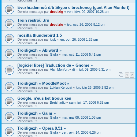
Réponses :
1
Evezhiadennoù d/b Skype e brezhoneg (gant Alan Monfort)
Dernier message par
drouizig
«
ven. févr. 09, 2007 10:28 am
Treiñ restroù .trn
Dernier message par
drouizig
«
jeu. oct. 26, 2006 8:12 pm
Réponses :
5
mozilla thunderbird 1.5
Dernier message par
lusk
«
jeu. oct. 26, 2006 1:25 pm
Réponses :
4
Troidigezh « Abiword »
Dernier message par
Giulia
«
mer. oct. 11, 2006 5:41 pm
Réponses :
9
[logiciel libre] Traduction de « Gnome »
Dernier message par
Alan Monfort
«
dim. juil. 09, 2006 8:31 pm
Réponses :
15
1
2
Troidigezh « MoodleMoot »
Dernier message par
Lukian Kergoat
«
lun. juin 26, 2006 2:52 pm
Réponses :
2
Google, n'eus ket troour ken
Dernier message par
Breizhadig
«
sam. juin 17, 2006 6:32 pm
Réponses :
5
Troidigezh « Gaim »
Dernier message par
Giulia
«
mar. mai 09, 2006 1:08 pm
Réponses :
3
Troidigezh « Opera 8.51 »
Dernier message par
Giulia
«
ven. avr. 14, 2006 6:26 pm
Réponses :
3