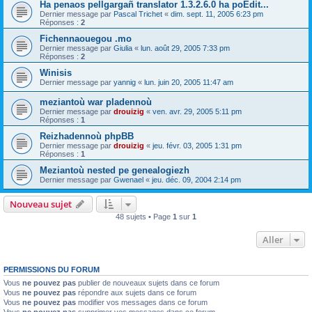
Ha penaos pellgargañ translator 1.3.2.6.0 ha poEdit...
Dernier message par
Pascal Trichet
«
dim. sept. 11, 2005 6:23 pm
Réponses :
2
Fichennaouegou .mo
Dernier message par
Giulia
«
lun. août 29, 2005 7:33 pm
Réponses :
2
Winisis
Dernier message par
yannig
«
lun. juin 20, 2005 11:47 am
meziantoù war pladennoù
Dernier message par
drouizig
«
ven. avr. 29, 2005 5:11 pm
Réponses :
1
Reizhadennoù phpBB
Dernier message par
drouizig
«
jeu. févr. 03, 2005 1:31 pm
Réponses :
1
Meziantoù nested pe genealogiezh
Dernier message par
Gwenael
«
jeu. déc. 09, 2004 2:14 pm
Nouveau sujet
48 sujets • Page
1
sur
1
Aller
PERMISSIONS DU FORUM
Vous
ne pouvez pas
publier de nouveaux sujets dans ce forum
Vous
ne pouvez pas
répondre aux sujets dans ce forum
Vous
ne pouvez pas
modifier vos messages dans ce forum
Vous
ne pouvez pas
supprimer vos messages dans ce forum