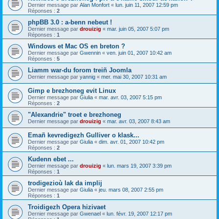
Dernier message par
Alan Monfort
«
lun. juin 11, 2007 12:59 pm
Réponses :
2
phpBB 3.0 : a-benn nebeut !
Dernier message par
drouizig
«
mar. juin 05, 2007 5:07 pm
Réponses :
1
Windows et Mac OS en breton ?
Dernier message par
Gwennin
«
ven. juin 01, 2007 10:42 am
Réponses :
5
Liamm war-du forom treiñ Joomla
Dernier message par
yannig
«
mer. mai 30, 2007 10:31 am
Gimp e brezhoneg evit Linux
Dernier message par
Giulia
«
mar. avr. 03, 2007 5:15 pm
Réponses :
2
"Alexandrie" troet e brezhoneg
Dernier message par
drouizig
«
mar. avr. 03, 2007 8:43 am
Emañ kevredigezh Gulliver o klask...
Dernier message par
Giulia
«
dim. avr. 01, 2007 10:42 pm
Réponses :
2
Kudenn ebet ...
Dernier message par
drouizig
«
lun. mars 19, 2007 3:39 pm
Réponses :
1
trodigezioù lak da implij
Dernier message par
Giulia
«
jeu. mars 08, 2007 2:55 pm
Réponses :
1
Troidigezh Opera hizivaet
Dernier message par
Gwenael
«
lun. févr. 19, 2007 12:17 pm