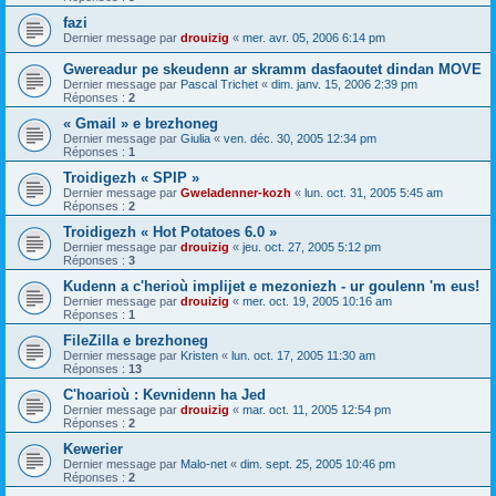
fazi
Dernier message par
drouizig
«
mer. avr. 05, 2006 6:14 pm
Gwereadur pe skeudenn ar skramm dasfaoutet dindan MOVE
Dernier message par
Pascal Trichet
«
dim. janv. 15, 2006 2:39 pm
Réponses :
2
« Gmail » e brezhoneg
Dernier message par
Giulia
«
ven. déc. 30, 2005 12:34 pm
Réponses :
1
Troidigezh « SPIP »
Dernier message par
Gweladenner-kozh
«
lun. oct. 31, 2005 5:45 am
Réponses :
2
Troidigezh « Hot Potatoes 6.0 »
Dernier message par
drouizig
«
jeu. oct. 27, 2005 5:12 pm
Réponses :
3
Kudenn a c'herioù implijet e mezoniezh - ur goulenn 'm eus!
Dernier message par
drouizig
«
mer. oct. 19, 2005 10:16 am
Réponses :
1
FileZilla e brezhoneg
Dernier message par
Kristen
«
lun. oct. 17, 2005 11:30 am
Réponses :
13
C'hoarioù : Kevnidenn ha Jed
Dernier message par
drouizig
«
mar. oct. 11, 2005 12:54 pm
Réponses :
2
Kewerier
Dernier message par
Malo-net
«
dim. sept. 25, 2005 10:46 pm
Réponses :
2