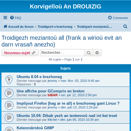
Korvigelloù An DROUIZIG
FAQ
Connexion
R
Accueil du forum
Troidigezh e brezhoneg
Troidigezh meziantoù all (frank a wirioù evit an darn vrasañ anezho)
e
Troidigezh meziantoù all (frank a wirioù evit an
c
darn vrasañ anezho)
h
Rechercher
Recherche avanc
Nouveau sujet
e
48 sujets • Page
1
sur
1
r
Sujets
c
h
Ubuntu 8.04 e brezhoneg
Dernier message par
jeremy
«
mer. févr. 03, 2010 9:40 am
e
Réponses :
9
r
Une affiche pour GCompris en breton
Dernier message par
bIBAR
«
lun. juil. 12, 2010 2:56 pm
Implijout Firefox (hag ar re all) e brezhoneg gant Linux ?
Dernier message par
jeremy
«
dim. juin 13, 2010 2:29 pm
Ubuntu 10.04: Dibab yezh an testennoù nad int ket troet
Dernier message par
Michel
«
dim. juin 06, 2010 10:34 am
Kelennskridoù GIMP