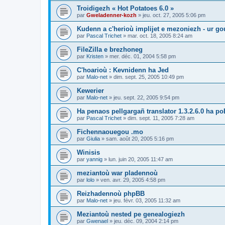
Troidigezh « Hot Potatoes 6.0 »
par
Gweladenner-kozh
»
jeu. oct. 27, 2005 5:06 pm
Kudenn a c'herioù implijet e mezoniezh - ur go
par
Pascal Trichet
»
mar. oct. 18, 2005 8:24 am
FileZilla e brezhoneg
par
Kristen
»
mer. déc. 01, 2004 5:58 pm
C'hoarioù : Kevnidenn ha Jed
par
Malo-net
»
dim. sept. 25, 2005 10:49 pm
Kewerier
par
Malo-net
»
jeu. sept. 22, 2005 9:54 pm
Ha penaos pellgargañ translator 1.3.2.6.0 ha poE
par
Pascal Trichet
»
dim. sept. 11, 2005 7:28 am
Fichennaouegou .mo
par
Giulia
»
sam. août 20, 2005 5:16 pm
Winisis
par
yannig
»
lun. juin 20, 2005 11:47 am
meziantoù war pladennoù
par
lolo
»
ven. avr. 29, 2005 4:58 pm
Reizhadennoù phpBB
par
Malo-net
»
jeu. févr. 03, 2005 11:32 am
Meziantoù nested pe genealogiezh
par
Gwenael
»
jeu. déc. 09, 2004 2:14 pm