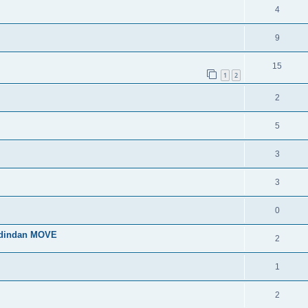
4
9
15
1
2
2
5
3
3
0
 dindan MOVE
2
1
2