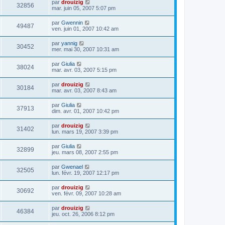
par
drouizig
32856
mar. juin 05, 2007 5:07 pm
par
Gwennin
49487
ven. juin 01, 2007 10:42 am
par
yannig
30452
mer. mai 30, 2007 10:31 am
par
Giulia
38024
mar. avr. 03, 2007 5:15 pm
par
drouizig
30184
mar. avr. 03, 2007 8:43 am
par
Giulia
37913
dim. avr. 01, 2007 10:42 pm
par
drouizig
31402
lun. mars 19, 2007 3:39 pm
par
Giulia
32899
jeu. mars 08, 2007 2:55 pm
par
Gwenael
32505
lun. févr. 19, 2007 12:17 pm
par
drouizig
30692
ven. févr. 09, 2007 10:28 am
par
drouizig
46384
jeu. oct. 26, 2006 8:12 pm