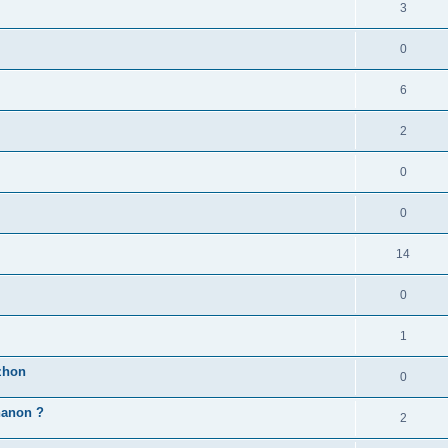
3
0
6
2
0
0
14
0
1
zhon
0
'hanon ?
2