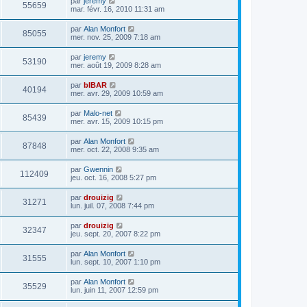
par
jeremy
55659
mar. févr. 16, 2010 11:31 am
par
Alan Monfort
85055
mer. nov. 25, 2009 7:18 am
par
jeremy
53190
mer. août 19, 2009 8:28 am
par
bIBAR
40194
mer. avr. 29, 2009 10:59 am
par
Malo-net
85439
mer. avr. 15, 2009 10:15 pm
par
Alan Monfort
87848
mer. oct. 22, 2008 9:35 am
par
Gwennin
112409
jeu. oct. 16, 2008 5:27 pm
par
drouizig
31271
lun. juil. 07, 2008 7:44 pm
par
drouizig
32347
jeu. sept. 20, 2007 8:22 pm
par
Alan Monfort
31555
lun. sept. 10, 2007 1:10 pm
par
Alan Monfort
35529
lun. juin 11, 2007 12:59 pm