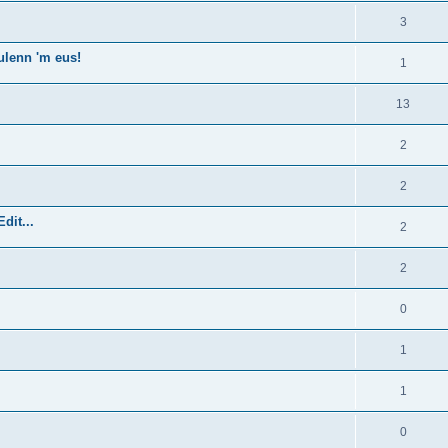
3
ulenn 'm eus!
1
13
2
2
dit...
2
2
0
1
1
0