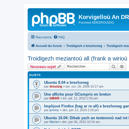
Korvigelloù An D
Foromoù KERZROUIZIG
Raccourcis
FAQ
Accueil du forum
Troidigezh e brezhoneg
Troidigezh mez
Troidigezh meziantoù all (frank a wirio
Recher
Re
Nouveau sujet
SUJETS
Ubuntu 8.04 e brezhoneg
par
drouizig
»
lun. oct. 20, 2008 10:17 am
Une affiche pour GCompris en breton
par
bIBAR
»
lun. juil. 12, 2010 2:56 pm
Implijout Firefox (hag ar re all) e brezhoneg ga
par
jeremy
»
dim. juin 13, 2010 2:29 pm
Ubuntu 10.04: Dibab yezh an testennoù nad int k
par
Michel
»
dim. juin 06, 2010 10:34 am