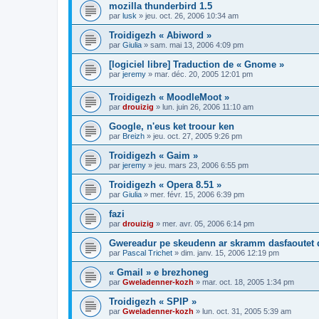
mozilla thunderbird 1.5
par
lusk
»
jeu. oct. 26, 2006 10:34 am
Troidigezh « Abiword »
par
Giulia
»
sam. mai 13, 2006 4:09 pm
[logiciel libre] Traduction de « Gnome »
par
jeremy
»
mar. déc. 20, 2005 12:01 pm
Troidigezh « MoodleMoot »
par
drouizig
»
lun. juin 26, 2006 11:10 am
Google, n'eus ket troour ken
par
Breizh
»
jeu. oct. 27, 2005 9:26 pm
Troidigezh « Gaim »
par
jeremy
»
jeu. mars 23, 2006 6:55 pm
Troidigezh « Opera 8.51 »
par
Giulia
»
mer. févr. 15, 2006 6:39 pm
fazi
par
drouizig
»
mer. avr. 05, 2006 6:14 pm
Gwereadur pe skeudenn ar skramm dasfaoutet
par
Pascal Trichet
»
dim. janv. 15, 2006 12:19 pm
« Gmail » e brezhoneg
par
Gweladenner-kozh
»
mar. oct. 18, 2005 1:34 pm
Troidigezh « SPIP »
par
Gweladenner-kozh
»
lun. oct. 31, 2005 5:39 am