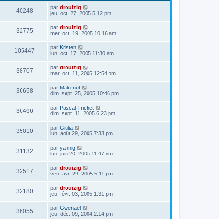
par
drouizig
40248
jeu. oct. 27, 2005 5:12 pm
par
drouizig
32775
mer. oct. 19, 2005 10:16 am
par
Kristen
105447
lun. oct. 17, 2005 11:30 am
par
drouizig
38707
mar. oct. 11, 2005 12:54 pm
par
Malo-net
36658
dim. sept. 25, 2005 10:46 pm
par
Pascal Trichet
36466
dim. sept. 11, 2005 6:23 pm
par
Giulia
35010
lun. août 29, 2005 7:33 pm
par
yannig
31132
lun. juin 20, 2005 11:47 am
par
drouizig
32517
ven. avr. 29, 2005 5:11 pm
par
drouizig
32180
jeu. févr. 03, 2005 1:31 pm
par
Gwenael
36055
jeu. déc. 09, 2004 2:14 pm