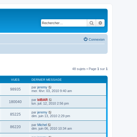
Rechercher
Recherche avancé
Connexion
48 sujets • Page
1
sur
1
VUES
DERNIER MESSAGE
par
jeremy
98935
mer. févr. 03, 2010 9:40 am
par
bIBAR
180040
lun. juil. 12, 2010 2:56 pm
par
jeremy
85225
dim. juin 13, 2010 2:29 pm
par
Michel
86220
dim. juin 06, 2010 10:34 am