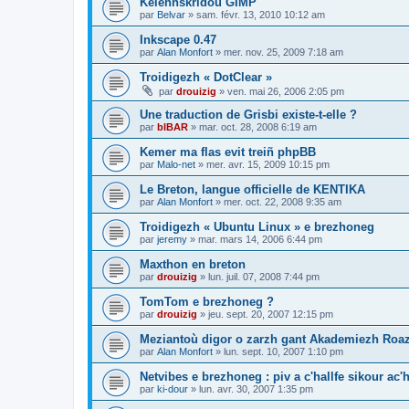
Kelennskridoù GIMP
par
Belvar
»
sam. févr. 13, 2010 10:12 am
Inkscape 0.47
par
Alan Monfort
»
mer. nov. 25, 2009 7:18 am
Troidigezh « DotClear »
par
drouizig
»
ven. mai 26, 2006 2:05 pm
Une traduction de Grisbi existe-t-elle ?
par
bIBAR
»
mar. oct. 28, 2008 6:19 am
Kemer ma flas evit treiñ phpBB
par
Malo-net
»
mer. avr. 15, 2009 10:15 pm
Le Breton, langue officielle de KENTIKA
par
Alan Monfort
»
mer. oct. 22, 2008 9:35 am
Troidigezh « Ubuntu Linux » e brezhoneg
par
jeremy
»
mar. mars 14, 2006 6:44 pm
Maxthon en breton
par
drouizig
»
lun. juil. 07, 2008 7:44 pm
TomTom e brezhoneg ?
par
drouizig
»
jeu. sept. 20, 2007 12:15 pm
Meziantoù digor o zarzh gant Akademiezh Roa
par
Alan Monfort
»
lun. sept. 10, 2007 1:10 pm
Netvibes e brezhoneg : piv a c'hallfe sikour ac
par
ki-dour
»
lun. avr. 30, 2007 1:35 pm