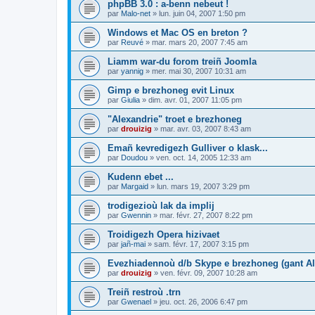
phpBB 3.0 : a-benn nebeut !
par
Malo-net
»
lun. juin 04, 2007 1:50 pm
Windows et Mac OS en breton ?
par
Reuvé
»
mar. mars 20, 2007 7:45 am
Liamm war-du forom treiñ Joomla
par
yannig
»
mer. mai 30, 2007 10:31 am
Gimp e brezhoneg evit Linux
par
Giulia
»
dim. avr. 01, 2007 11:05 pm
"Alexandrie" troet e brezhoneg
par
drouizig
»
mar. avr. 03, 2007 8:43 am
Emañ kevredigezh Gulliver o klask...
par
Doudou
»
ven. oct. 14, 2005 12:33 am
Kudenn ebet ...
par
Margaid
»
lun. mars 19, 2007 3:29 pm
trodigezioù lak da implij
par
Gwennin
»
mar. févr. 27, 2007 8:22 pm
Troidigezh Opera hizivaet
par
jañ-mai
»
sam. févr. 17, 2007 3:15 pm
Evezhiadennoù d/b Skype e brezhoneg (gant Al
par
drouizig
»
ven. févr. 09, 2007 10:28 am
Treiñ restroù .trn
par
Gwenael
»
jeu. oct. 26, 2006 6:47 pm