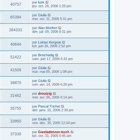
par
lusk
40757
jeu. oct. 26, 2006 1:25 pm
par
Giulia
65394
mer. oct. 11, 2006 5:41 pm
par
Alan Monfort
384333
dim. juil. 09, 2006 8:31 pm
par
Lukian Kergoat
40644
lun. juin 26, 2006 2:52 pm
par
Breizhadig
51422
sam. juin 17, 2006 6:32 pm
par
Giulia
41509
mar. mai 09, 2006 1:08 pm
par
Giulia
39870
ven. avr. 14, 2006 6:26 pm
par
drouizig
31462
mer. avr. 05, 2006 6:14 pm
par
Pascal Trichet
35755
dim. janv. 15, 2006 2:39 pm
par
Giulia
33950
ven. déc. 30, 2005 12:34 pm
par
Gweladenner-kozh
37330
lun. oct. 31, 2005 5:45 am