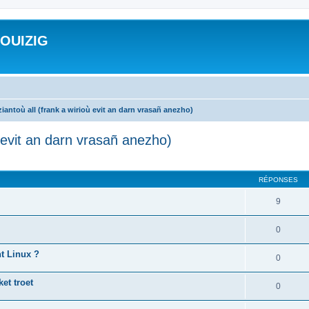
ROUIZIG
iantoù all (frank a wirioù evit an darn vrasañ anezho)
ù evit an darn vrasañ anezho)
cher
cherche avancée
RÉPONSES
9
0
nt Linux ?
0
et troet
0