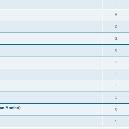
1
5
0
2
0
2
1
1
1
an Monfort)
0
5