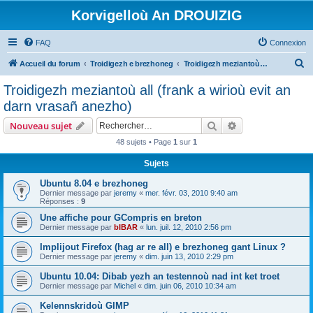
Korvigelloù An DROUIZIG
FAQ
Connexion
R
Accueil du forum
Troidigezh e brezhoneg
Troidigezh meziantoù all (frank a wirioù evit an darn vrasañ anezho)
e
Troidigezh meziantoù all (frank a wirioù evit an
c
darn vrasañ anezho)
h
Rechercher
Recherche avanc
Nouveau sujet
e
48 sujets • Page
1
sur
1
r
Sujets
c
h
Ubuntu 8.04 e brezhoneg
Dernier message par
jeremy
«
mer. févr. 03, 2010 9:40 am
e
Réponses :
9
r
Une affiche pour GCompris en breton
Dernier message par
bIBAR
«
lun. juil. 12, 2010 2:56 pm
Implijout Firefox (hag ar re all) e brezhoneg gant Linux ?
Dernier message par
jeremy
«
dim. juin 13, 2010 2:29 pm
Ubuntu 10.04: Dibab yezh an testennoù nad int ket troet
Dernier message par
Michel
«
dim. juin 06, 2010 10:34 am
Kelennskridoù GIMP