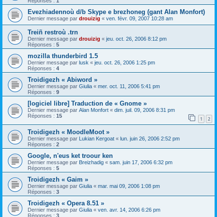
Réponses :
1
Evezhiadennoù d/b Skype e brezhoneg (gant Alan Monfort)
Dernier message par
drouizig
«
ven. févr. 09, 2007 10:28 am
Treiñ restroù .trn
Dernier message par
drouizig
«
jeu. oct. 26, 2006 8:12 pm
Réponses :
5
mozilla thunderbird 1.5
Dernier message par
lusk
«
jeu. oct. 26, 2006 1:25 pm
Réponses :
4
Troidigezh « Abiword »
Dernier message par
Giulia
«
mer. oct. 11, 2006 5:41 pm
Réponses :
9
[logiciel libre] Traduction de « Gnome »
Dernier message par
Alan Monfort
«
dim. juil. 09, 2006 8:31 pm
Réponses :
15
1
2
Troidigezh « MoodleMoot »
Dernier message par
Lukian Kergoat
«
lun. juin 26, 2006 2:52 pm
Réponses :
2
Google, n'eus ket troour ken
Dernier message par
Breizhadig
«
sam. juin 17, 2006 6:32 pm
Réponses :
5
Troidigezh « Gaim »
Dernier message par
Giulia
«
mar. mai 09, 2006 1:08 pm
Réponses :
3
Troidigezh « Opera 8.51 »
Dernier message par
Giulia
«
ven. avr. 14, 2006 6:26 pm
Réponses :
3