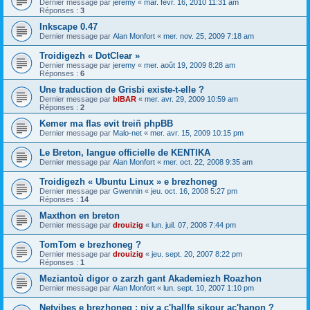
Dernier message par
jeremy
«
mar. févr. 16, 2010 11:31 am
Réponses :
3
Inkscape 0.47
Dernier message par
Alan Monfort
«
mer. nov. 25, 2009 7:18 am
Troidigezh « DotClear »
Dernier message par
jeremy
«
mer. août 19, 2009 8:28 am
Réponses :
6
Une traduction de Grisbi existe-t-elle ?
Dernier message par
bIBAR
«
mer. avr. 29, 2009 10:59 am
Réponses :
2
Kemer ma flas evit treiñ phpBB
Dernier message par
Malo-net
«
mer. avr. 15, 2009 10:15 pm
Le Breton, langue officielle de KENTIKA
Dernier message par
Alan Monfort
«
mer. oct. 22, 2008 9:35 am
Troidigezh « Ubuntu Linux » e brezhoneg
Dernier message par
Gwennin
«
jeu. oct. 16, 2008 5:27 pm
Réponses :
14
Maxthon en breton
Dernier message par
drouizig
«
lun. juil. 07, 2008 7:44 pm
TomTom e brezhoneg ?
Dernier message par
drouizig
«
jeu. sept. 20, 2007 8:22 pm
Réponses :
1
Meziantoù digor o zarzh gant Akademiezh Roazhon
Dernier message par
Alan Monfort
«
lun. sept. 10, 2007 1:10 pm
Netvibes e brezhoneg : piv a c'hallfe sikour ac'hanon ?