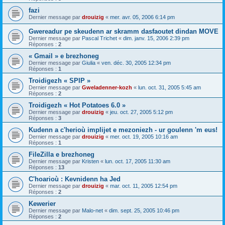
fazi
Dernier message par
drouizig
«
mer. avr. 05, 2006 6:14 pm
Gwereadur pe skeudenn ar skramm dasfaoutet dindan MOVE
Dernier message par
Pascal Trichet
«
dim. janv. 15, 2006 2:39 pm
Réponses :
2
« Gmail » e brezhoneg
Dernier message par
Giulia
«
ven. déc. 30, 2005 12:34 pm
Réponses :
1
Troidigezh « SPIP »
Dernier message par
Gweladenner-kozh
«
lun. oct. 31, 2005 5:45 am
Réponses :
2
Troidigezh « Hot Potatoes 6.0 »
Dernier message par
drouizig
«
jeu. oct. 27, 2005 5:12 pm
Réponses :
3
Kudenn a c'herioù implijet e mezoniezh - ur goulenn 'm eus!
Dernier message par
drouizig
«
mer. oct. 19, 2005 10:16 am
Réponses :
1
FileZilla e brezhoneg
Dernier message par
Kristen
«
lun. oct. 17, 2005 11:30 am
Réponses :
13
C'hoarioù : Kevnidenn ha Jed
Dernier message par
drouizig
«
mar. oct. 11, 2005 12:54 pm
Réponses :
2
Kewerier
Dernier message par
Malo-net
«
dim. sept. 25, 2005 10:46 pm
Réponses :
2