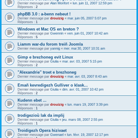
Dernier message par
Alan Monfort
«
lun. juin 11, 2007 12:59 pm
Réponses :
2
phpBB 3.0 : a-benn nebeut !
Dernier message par
drouizig
«
mar. juin 05, 2007 5:07 pm
Réponses :
1
Windows et Mac OS en breton ?
Dernier message par
Gwennin
«
ven. juin 01, 2007 10:42 am
Réponses :
5
Liamm war-du forom treiñ Joomla
Dernier message par
yannig
«
mer. mai 30, 2007 10:31 am
Gimp e brezhoneg evit Linux
Dernier message par
Giulia
«
mar. avr. 03, 2007 5:15 pm
Réponses :
2
"Alexandrie" troet e brezhoneg
Dernier message par
drouizig
«
mar. avr. 03, 2007 8:43 am
Emañ kevredigezh Gulliver o klask...
Dernier message par
Giulia
«
dim. avr. 01, 2007 10:42 pm
Réponses :
2
Kudenn ebet ...
Dernier message par
drouizig
«
lun. mars 19, 2007 3:39 pm
Réponses :
1
trodigezioù lak da implij
Dernier message par
Giulia
«
jeu. mars 08, 2007 2:55 pm
Réponses :
1
Troidigezh Opera hizivaet
Dernier message par
Gwenael
«
lun. févr. 19, 2007 12:17 pm