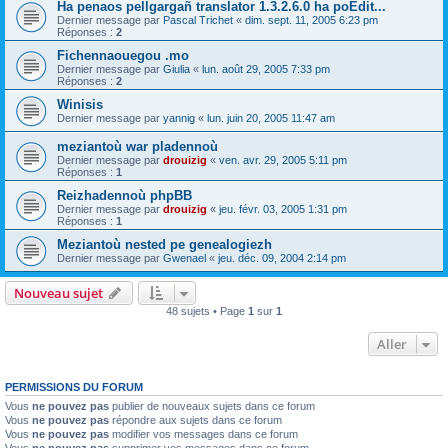
Ha penaos pellgargañ translator 1.3.2.6.0 ha poEdit...
Dernier message par
Pascal Trichet
«
dim. sept. 11, 2005 6:23 pm
Réponses :
2
Fichennaouegou .mo
Dernier message par
Giulia
«
lun. août 29, 2005 7:33 pm
Réponses :
2
Winisis
Dernier message par
yannig
«
lun. juin 20, 2005 11:47 am
meziantoù war pladennoù
Dernier message par
drouizig
«
ven. avr. 29, 2005 5:11 pm
Réponses :
1
Reizhadennoù phpBB
Dernier message par
drouizig
«
jeu. févr. 03, 2005 1:31 pm
Réponses :
1
Meziantoù nested pe genealogiezh
Dernier message par
Gwenael
«
jeu. déc. 09, 2004 2:14 pm
Nouveau sujet
48 sujets • Page
1
sur
1
Aller
PERMISSIONS DU FORUM
Vous
ne pouvez pas
publier de nouveaux sujets dans ce forum
Vous
ne pouvez pas
répondre aux sujets dans ce forum
Vous
ne pouvez pas
modifier vos messages dans ce forum
Vous
ne pouvez pas
supprimer vos messages dans ce forum