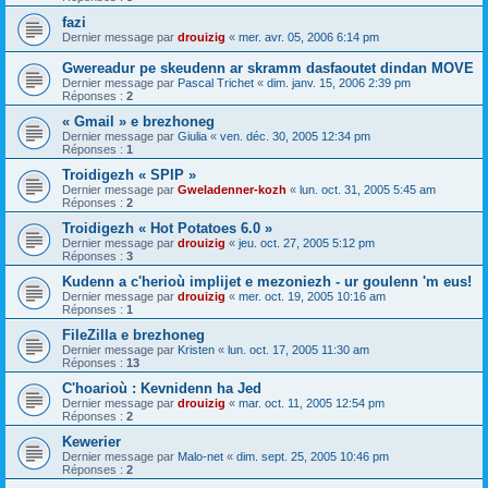
fazi
Dernier message par
drouizig
«
mer. avr. 05, 2006 6:14 pm
Gwereadur pe skeudenn ar skramm dasfaoutet dindan MOVE
Dernier message par
Pascal Trichet
«
dim. janv. 15, 2006 2:39 pm
Réponses :
2
« Gmail » e brezhoneg
Dernier message par
Giulia
«
ven. déc. 30, 2005 12:34 pm
Réponses :
1
Troidigezh « SPIP »
Dernier message par
Gweladenner-kozh
«
lun. oct. 31, 2005 5:45 am
Réponses :
2
Troidigezh « Hot Potatoes 6.0 »
Dernier message par
drouizig
«
jeu. oct. 27, 2005 5:12 pm
Réponses :
3
Kudenn a c'herioù implijet e mezoniezh - ur goulenn 'm eus!
Dernier message par
drouizig
«
mer. oct. 19, 2005 10:16 am
Réponses :
1
FileZilla e brezhoneg
Dernier message par
Kristen
«
lun. oct. 17, 2005 11:30 am
Réponses :
13
C'hoarioù : Kevnidenn ha Jed
Dernier message par
drouizig
«
mar. oct. 11, 2005 12:54 pm
Réponses :
2
Kewerier
Dernier message par
Malo-net
«
dim. sept. 25, 2005 10:46 pm
Réponses :
2