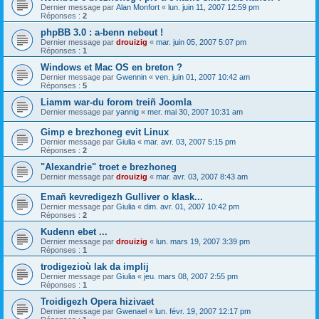
Dernier message par
Alan Monfort
«
lun. juin 11, 2007 12:59 pm
Réponses :
2
phpBB 3.0 : a-benn nebeut !
Dernier message par
drouizig
«
mar. juin 05, 2007 5:07 pm
Réponses :
1
Windows et Mac OS en breton ?
Dernier message par
Gwennin
«
ven. juin 01, 2007 10:42 am
Réponses :
5
Liamm war-du forom treiñ Joomla
Dernier message par
yannig
«
mer. mai 30, 2007 10:31 am
Gimp e brezhoneg evit Linux
Dernier message par
Giulia
«
mar. avr. 03, 2007 5:15 pm
Réponses :
2
"Alexandrie" troet e brezhoneg
Dernier message par
drouizig
«
mar. avr. 03, 2007 8:43 am
Emañ kevredigezh Gulliver o klask...
Dernier message par
Giulia
«
dim. avr. 01, 2007 10:42 pm
Réponses :
2
Kudenn ebet ...
Dernier message par
drouizig
«
lun. mars 19, 2007 3:39 pm
Réponses :
1
trodigezioù lak da implij
Dernier message par
Giulia
«
jeu. mars 08, 2007 2:55 pm
Réponses :
1
Troidigezh Opera hizivaet
Dernier message par
Gwenael
«
lun. févr. 19, 2007 12:17 pm