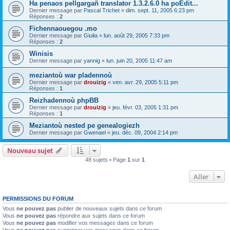
Ha penaos pellgargañ translator 1.3.2.6.0 ha poEdit...
Dernier message par
Pascal Trichet
«
dim. sept. 11, 2005 6:23 pm
Réponses :
2
Fichennaouegou .mo
Dernier message par
Giulia
«
lun. août 29, 2005 7:33 pm
Réponses :
2
Winisis
Dernier message par
yannig
«
lun. juin 20, 2005 11:47 am
meziantoù war pladennoù
Dernier message par
drouizig
«
ven. avr. 29, 2005 5:11 pm
Réponses :
1
Reizhadennoù phpBB
Dernier message par
drouizig
«
jeu. févr. 03, 2005 1:31 pm
Réponses :
1
Meziantoù nested pe genealogiezh
Dernier message par
Gwenael
«
jeu. déc. 09, 2004 2:14 pm
Nouveau sujet
48 sujets • Page
1
sur
1
Aller
PERMISSIONS DU FORUM
Vous
ne pouvez pas
publier de nouveaux sujets dans ce forum
Vous
ne pouvez pas
répondre aux sujets dans ce forum
Vous
ne pouvez pas
modifier vos messages dans ce forum
Vous
ne pouvez pas
supprimer vos messages dans ce forum