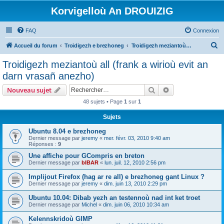
Korvigelloù An DROUIZIG
FAQ
Connexion
R
Accueil du forum
Troidigezh e brezhoneg
Troidigezh meziantoù all (frank a wirioù evit an darn vrasañ anezho)
e
Troidigezh meziantoù all (frank a wirioù evit an
c
darn vrasañ anezho)
h
Rechercher
Recherche avanc
Nouveau sujet
e
48 sujets • Page
1
sur
1
r
Sujets
c
h
Ubuntu 8.04 e brezhoneg
Dernier message par
jeremy
«
mer. févr. 03, 2010 9:40 am
e
Réponses :
9
r
Une affiche pour GCompris en breton
Dernier message par
bIBAR
«
lun. juil. 12, 2010 2:56 pm
Implijout Firefox (hag ar re all) e brezhoneg gant Linux ?
Dernier message par
jeremy
«
dim. juin 13, 2010 2:29 pm
Ubuntu 10.04: Dibab yezh an testennoù nad int ket troet
Dernier message par
Michel
«
dim. juin 06, 2010 10:34 am
Kelennskridoù GIMP