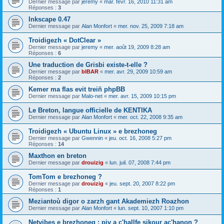
Dernier message par
jeremy
«
mar. févr. 16, 2010 11:31 am
Réponses :
3
Inkscape 0.47
Dernier message par
Alan Monfort
«
mer. nov. 25, 2009 7:18 am
Troidigezh « DotClear »
Dernier message par
jeremy
«
mer. août 19, 2009 8:28 am
Réponses :
6
Une traduction de Grisbi existe-t-elle ?
Dernier message par
bIBAR
«
mer. avr. 29, 2009 10:59 am
Réponses :
2
Kemer ma flas evit treiñ phpBB
Dernier message par
Malo-net
«
mer. avr. 15, 2009 10:15 pm
Le Breton, langue officielle de KENTIKA
Dernier message par
Alan Monfort
«
mer. oct. 22, 2008 9:35 am
Troidigezh « Ubuntu Linux » e brezhoneg
Dernier message par
Gwennin
«
jeu. oct. 16, 2008 5:27 pm
Réponses :
14
Maxthon en breton
Dernier message par
drouizig
«
lun. juil. 07, 2008 7:44 pm
TomTom e brezhoneg ?
Dernier message par
drouizig
«
jeu. sept. 20, 2007 8:22 pm
Réponses :
1
Meziantoù digor o zarzh gant Akademiezh Roazhon
Dernier message par
Alan Monfort
«
lun. sept. 10, 2007 1:10 pm
Netvibes e brezhoneg : piv a c'hallfe sikour ac'hanon ?