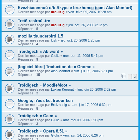
Réponses :
1
Evezhiadennoù d/b Skype e brezhoneg (gant Alan Monfort)
Dernier message par
drouizig
«
ven. févr. 09, 2007 10:28 am
Treiñ restroù .trn
Dernier message par
drouizig
«
jeu. oct. 26, 2006 8:12 pm
Réponses :
5
mozilla thunderbird 1.5
Dernier message par
lusk
«
jeu. oct. 26, 2006 1:25 pm
Réponses :
4
Troidigezh « Abiword »
Dernier message par
Giulia
«
mer. oct. 11, 2006 5:41 pm
Réponses :
9
[logiciel libre] Traduction de « Gnome »
Dernier message par
Alan Monfort
«
dim. juil. 09, 2006 8:31 pm
Réponses :
15
1
2
Troidigezh « MoodleMoot »
Dernier message par
Lukian Kergoat
«
lun. juin 26, 2006 2:52 pm
Réponses :
2
Google, n'eus ket troour ken
Dernier message par
Breizhadig
«
sam. juin 17, 2006 6:32 pm
Réponses :
5
Troidigezh « Gaim »
Dernier message par
Giulia
«
mar. mai 09, 2006 1:08 pm
Réponses :
3
Troidigezh « Opera 8.51 »
Dernier message par
Giulia
«
ven. avr. 14, 2006 6:26 pm
Réponses :
3