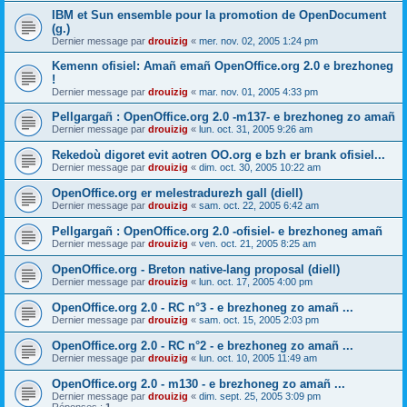
IBM et Sun ensemble pour la promotion de OpenDocument
(g.)
Dernier message par
drouizig
«
mer. nov. 02, 2005 1:24 pm
Kemenn ofisiel: Amañ emañ OpenOffice.org 2.0 e brezhoneg
!
Dernier message par
drouizig
«
mar. nov. 01, 2005 4:33 pm
Pellgargañ : OpenOffice.org 2.0 -m137- e brezhoneg zo amañ
Dernier message par
drouizig
«
lun. oct. 31, 2005 9:26 am
Rekedoù digoret evit aotren OO.org e bzh er brank ofisiel...
Dernier message par
drouizig
«
dim. oct. 30, 2005 10:22 am
OpenOffice.org er melestradurezh gall (diell)
Dernier message par
drouizig
«
sam. oct. 22, 2005 6:42 am
Pellgargañ : OpenOffice.org 2.0 -ofisiel- e brezhoneg amañ
Dernier message par
drouizig
«
ven. oct. 21, 2005 8:25 am
OpenOffice.org - Breton native-lang proposal (diell)
Dernier message par
drouizig
«
lun. oct. 17, 2005 4:00 pm
OpenOffice.org 2.0 - RC n°3 - e brezhoneg zo amañ ...
Dernier message par
drouizig
«
sam. oct. 15, 2005 2:03 pm
OpenOffice.org 2.0 - RC n°2 - e brezhoneg zo amañ ...
Dernier message par
drouizig
«
lun. oct. 10, 2005 11:49 am
OpenOffice.org 2.0 - m130 - e brezhoneg zo amañ ...
Dernier message par
drouizig
«
dim. sept. 25, 2005 3:09 pm