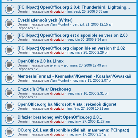
[PC INpact] OpenOffice.org 2.0.4: Thunderbird, Lightning...
Dernier message par
drouizig
«
lun. sept. 25, 2006 3:53 pm
Evezhiadennoù yezh (Writer)
Dernier message par
Alan Monfort
«
ven. juil. 21, 2006 12:15 am
Réponses :
3
[PC INpact] OpenOffice.org est disponible en version 2.03
Dernier message par
drouizig
«
ven. juin 30, 2006 9:34 am
[PC INpact] OpenOffice.org disponible en version fr 2.02
Dernier message par
drouizig
«
mar. mars 28, 2006 2:29 pm
OpenOffice 2.0 ha Linux
Dernier message par
jeremy
«
jeu. mars 23, 2006 12:49 pm
Réponses :
2
Mentrezh/Furmad - Kennaskañ/Kevreañ - Koazhañ/Gwaskañ
Dernier message par
Alan Monfort
«
lun. mars 13, 2006 2:07 pm
Emzalc'h Ofis ar Brezhoneg
Dernier message par
drouizig
«
ven. mars 10, 2006 2:31 pm
Réponses :
1
OpenOffice.org ha Microsoft Vista : rekedoù digoret
Dernier message par
drouizig
«
lun. févr. 27, 2006 10:21 am
Difazier brezhoneg evit OpenOffice.org 2.0.1
Dernier message par
drouizig
«
ven. janv. 27, 2006 11:27 am
OO.org 2.0.1 est disponible (diellañ, mammenn: PCInpact)
Dernier message par
drouizig
«
mar. janv. 17, 2006 9:17 am