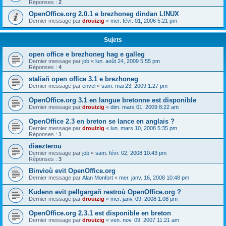
Réponses :
2
OpenOffice.org 2.0.1 e brezhoneg dindan LINUX
Dernier message par
drouizig
«
mer. févr. 01, 2006 5:21 pm
Sujets
open office e brezhoneg hag e galleg
Dernier message par
job
«
lun. août 24, 2009 5:55 pm
Réponses :
4
staliañ open office 3.1 e brezhoneg
Dernier message par
envel
«
sam. mai 23, 2009 1:27 pm
OpenOffice.org 3.1 en langue bretonne est disponible
Dernier message par
drouizig
«
dim. mars 01, 2009 8:22 am
OpenOffice 2.3 en breton se lance en anglais ?
Dernier message par
drouizig
«
lun. mars 10, 2008 5:35 pm
Réponses :
1
diaezterou
Dernier message par
job
«
sam. févr. 02, 2008 10:43 pm
Réponses :
3
Binvioù evit OpenOffice.org
Dernier message par
Alan Monfort
«
mer. janv. 16, 2008 10:48 pm
Kudenn evit pellgargañ restroù OpenOffice.org ?
Dernier message par
drouizig
«
mer. janv. 09, 2008 1:08 pm
OpenOffice.org 2.3.1 est disponible en breton
Dernier message par
drouizig
«
ven. nov. 09, 2007 11:21 am