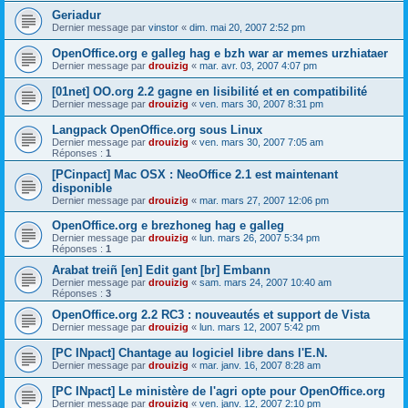
Geriadur
Dernier message par
vinstor
«
dim. mai 20, 2007 2:52 pm
OpenOffice.org e galleg hag e bzh war ar memes urzhiataer
Dernier message par
drouizig
«
mar. avr. 03, 2007 4:07 pm
[01net] OO.org 2.2 gagne en lisibilité et en compatibilité
Dernier message par
drouizig
«
ven. mars 30, 2007 8:31 pm
Langpack OpenOffice.org sous Linux
Dernier message par
drouizig
«
ven. mars 30, 2007 7:05 am
Réponses :
1
[PCinpact] Mac OSX : NeoOffice 2.1 est maintenant
disponible
Dernier message par
drouizig
«
mar. mars 27, 2007 12:06 pm
OpenOffice.org e brezhoneg hag e galleg
Dernier message par
drouizig
«
lun. mars 26, 2007 5:34 pm
Réponses :
1
Arabat treiñ [en] Edit gant [br] Embann
Dernier message par
drouizig
«
sam. mars 24, 2007 10:40 am
Réponses :
3
OpenOffice.org 2.2 RC3 : nouveautés et support de Vista
Dernier message par
drouizig
«
lun. mars 12, 2007 5:42 pm
[PC INpact] Chantage au logiciel libre dans l'E.N.
Dernier message par
drouizig
«
mar. janv. 16, 2007 8:28 am
[PC INpact] Le ministère de l'agri opte pour OpenOffice.org
Dernier message par
drouizig
«
ven. janv. 12, 2007 2:10 pm