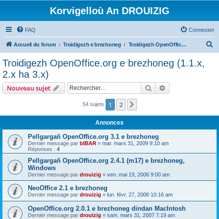
Korvigelloù An DROUIZIG
FAQ
Connexion
R
Accueil du forum
Troidigezh e brezhoneg
Troidigezh OpenOffice.org e brezhoneg (1.1.x, 2.x ha 3.x)
e
Troidigezh OpenOffice.org e brezhoneg (1.1.x,
c
2.x ha 3.x)
h
Rechercher
Recherche avanc
Nouveau sujet
e
r
1
2
Suivant
54 sujets
c
Annonces
h
Pellgargañ OpenOffice.org 3.1 e brezhoneg
e
Dernier message par
bIBAR
«
mar. mars 31, 2009 9:10 am
Réponses :
4
r
Pellgargañ OpenOffice.org 2.4.1 (m17) e brezhoneg,
Windows
Dernier message par
drouizig
«
ven. mai 19, 2006 9:00 am
NeoOffice 2.1 e brezhoneg
Dernier message par
drouizig
«
lun. févr. 27, 2006 10:16 am
OpenOffice.org 2.0.1 e brezhoneg dindan MacIntosh
Dernier message par
drouizig
«
sam. mars 31, 2007 7:19 am