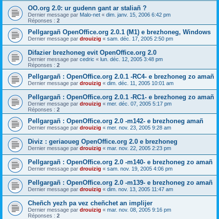
OO.org 2.0: ur gudenn gant ar staliañ ?
Dernier message par
Malo-net
«
dim. janv. 15, 2006 6:42 pm
Réponses :
2
Pellgargañ OpenOffice.org 2.0.1 (M1) e brezhoneg, Windows
Dernier message par
drouizig
«
sam. déc. 17, 2005 2:50 pm
Difazier brezhoneg evit OpenOffice.org 2.0
Dernier message par
cedric
«
lun. déc. 12, 2005 3:48 pm
Réponses :
2
Pellgargañ : OpenOffice.org 2.0.1 -RC4- e brezhoneg zo amañ
Dernier message par
drouizig
«
dim. déc. 11, 2005 10:01 am
Pellgargañ : OpenOffice.org 2.0.1 -RC1- e brezhoneg zo amañ
Dernier message par
drouizig
«
mer. déc. 07, 2005 5:17 pm
Réponses :
2
Pellgargañ : OpenOffice.org 2.0 -m142- e brezhoneg amañ
Dernier message par
drouizig
«
mer. nov. 23, 2005 9:28 am
Diviz : geriaoueg OpenOffice.org 2.0 e brezhoneg
Dernier message par
drouizig
«
mar. nov. 22, 2005 2:23 pm
Pellgargañ : OpenOffice.org 2.0 -m140- e brezhoneg zo amañ
Dernier message par
drouizig
«
sam. nov. 19, 2005 4:06 pm
Pellgargañ : OpenOffice.org 2.0 -m139- e brezhoneg zo amañ
Dernier message par
drouizig
«
dim. nov. 13, 2005 11:47 am
Cheñch yezh pa vez cheñchet an implijer
Dernier message par
drouizig
«
mar. nov. 08, 2005 9:16 pm
Réponses :
2