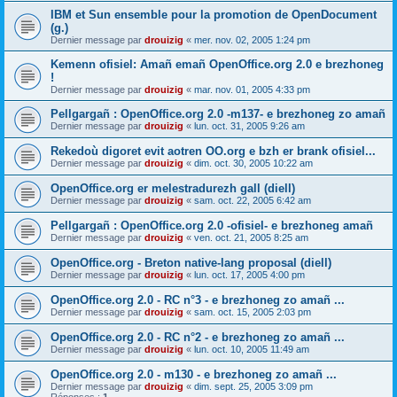
IBM et Sun ensemble pour la promotion de OpenDocument
(g.)
Dernier message par
drouizig
«
mer. nov. 02, 2005 1:24 pm
Kemenn ofisiel: Amañ emañ OpenOffice.org 2.0 e brezhoneg
!
Dernier message par
drouizig
«
mar. nov. 01, 2005 4:33 pm
Pellgargañ : OpenOffice.org 2.0 -m137- e brezhoneg zo amañ
Dernier message par
drouizig
«
lun. oct. 31, 2005 9:26 am
Rekedoù digoret evit aotren OO.org e bzh er brank ofisiel...
Dernier message par
drouizig
«
dim. oct. 30, 2005 10:22 am
OpenOffice.org er melestradurezh gall (diell)
Dernier message par
drouizig
«
sam. oct. 22, 2005 6:42 am
Pellgargañ : OpenOffice.org 2.0 -ofisiel- e brezhoneg amañ
Dernier message par
drouizig
«
ven. oct. 21, 2005 8:25 am
OpenOffice.org - Breton native-lang proposal (diell)
Dernier message par
drouizig
«
lun. oct. 17, 2005 4:00 pm
OpenOffice.org 2.0 - RC n°3 - e brezhoneg zo amañ ...
Dernier message par
drouizig
«
sam. oct. 15, 2005 2:03 pm
OpenOffice.org 2.0 - RC n°2 - e brezhoneg zo amañ ...
Dernier message par
drouizig
«
lun. oct. 10, 2005 11:49 am
OpenOffice.org 2.0 - m130 - e brezhoneg zo amañ ...
Dernier message par
drouizig
«
dim. sept. 25, 2005 3:09 pm