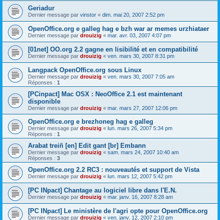
Geriadur
Dernier message par
vinstor
«
dim. mai 20, 2007 2:52 pm
OpenOffice.org e galleg hag e bzh war ar memes urzhiataer
Dernier message par
drouizig
«
mar. avr. 03, 2007 4:07 pm
[01net] OO.org 2.2 gagne en lisibilité et en compatibilité
Dernier message par
drouizig
«
ven. mars 30, 2007 8:31 pm
Langpack OpenOffice.org sous Linux
Dernier message par
drouizig
«
ven. mars 30, 2007 7:05 am
Réponses :
1
[PCinpact] Mac OSX : NeoOffice 2.1 est maintenant
disponible
Dernier message par
drouizig
«
mar. mars 27, 2007 12:06 pm
OpenOffice.org e brezhoneg hag e galleg
Dernier message par
drouizig
«
lun. mars 26, 2007 5:34 pm
Réponses :
1
Arabat treiñ [en] Edit gant [br] Embann
Dernier message par
drouizig
«
sam. mars 24, 2007 10:40 am
Réponses :
3
OpenOffice.org 2.2 RC3 : nouveautés et support de Vista
Dernier message par
drouizig
«
lun. mars 12, 2007 5:42 pm
[PC INpact] Chantage au logiciel libre dans l'E.N.
Dernier message par
drouizig
«
mar. janv. 16, 2007 8:28 am
[PC INpact] Le ministère de l'agri opte pour OpenOffice.org
Dernier message par
drouizig
«
ven. janv. 12, 2007 2:10 pm