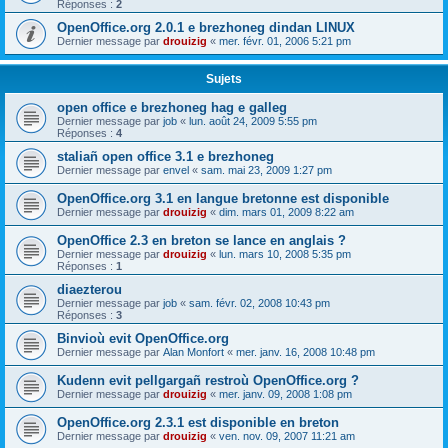
Réponses :
2
OpenOffice.org 2.0.1 e brezhoneg dindan LINUX
Dernier message par
drouizig
«
mer. févr. 01, 2006 5:21 pm
Sujets
open office e brezhoneg hag e galleg
Dernier message par
job
«
lun. août 24, 2009 5:55 pm
Réponses :
4
staliañ open office 3.1 e brezhoneg
Dernier message par
envel
«
sam. mai 23, 2009 1:27 pm
OpenOffice.org 3.1 en langue bretonne est disponible
Dernier message par
drouizig
«
dim. mars 01, 2009 8:22 am
OpenOffice 2.3 en breton se lance en anglais ?
Dernier message par
drouizig
«
lun. mars 10, 2008 5:35 pm
Réponses :
1
diaezterou
Dernier message par
job
«
sam. févr. 02, 2008 10:43 pm
Réponses :
3
Binvioù evit OpenOffice.org
Dernier message par
Alan Monfort
«
mer. janv. 16, 2008 10:48 pm
Kudenn evit pellgargañ restroù OpenOffice.org ?
Dernier message par
drouizig
«
mer. janv. 09, 2008 1:08 pm
OpenOffice.org 2.3.1 est disponible en breton
Dernier message par
drouizig
«
ven. nov. 09, 2007 11:21 am