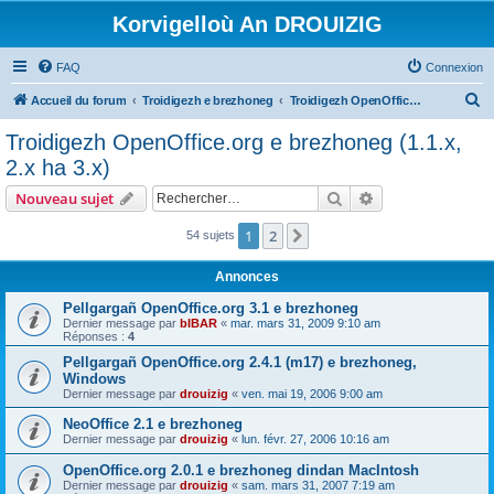
Korvigelloù An DROUIZIG
FAQ
Connexion
R
Accueil du forum
Troidigezh e brezhoneg
Troidigezh OpenOffice.org e brezhoneg (1.1.x, 2.x ha 3.x)
e
Troidigezh OpenOffice.org e brezhoneg (1.1.x,
c
2.x ha 3.x)
h
Rechercher
Recherche avanc
Nouveau sujet
e
r
1
2
Suivant
54 sujets
c
Annonces
h
Pellgargañ OpenOffice.org 3.1 e brezhoneg
e
Dernier message par
bIBAR
«
mar. mars 31, 2009 9:10 am
Réponses :
4
r
Pellgargañ OpenOffice.org 2.4.1 (m17) e brezhoneg,
Windows
Dernier message par
drouizig
«
ven. mai 19, 2006 9:00 am
NeoOffice 2.1 e brezhoneg
Dernier message par
drouizig
«
lun. févr. 27, 2006 10:16 am
OpenOffice.org 2.0.1 e brezhoneg dindan MacIntosh
Dernier message par
drouizig
«
sam. mars 31, 2007 7:19 am