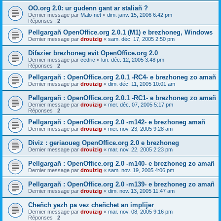
OO.org 2.0: ur gudenn gant ar staliañ ?
Dernier message par
Malo-net
«
dim. janv. 15, 2006 6:42 pm
Réponses :
2
Pellgargañ OpenOffice.org 2.0.1 (M1) e brezhoneg, Windows
Dernier message par
drouizig
«
sam. déc. 17, 2005 2:50 pm
Difazier brezhoneg evit OpenOffice.org 2.0
Dernier message par
cedric
«
lun. déc. 12, 2005 3:48 pm
Réponses :
2
Pellgargañ : OpenOffice.org 2.0.1 -RC4- e brezhoneg zo amañ
Dernier message par
drouizig
«
dim. déc. 11, 2005 10:01 am
Pellgargañ : OpenOffice.org 2.0.1 -RC1- e brezhoneg zo amañ
Dernier message par
drouizig
«
mer. déc. 07, 2005 5:17 pm
Réponses :
2
Pellgargañ : OpenOffice.org 2.0 -m142- e brezhoneg amañ
Dernier message par
drouizig
«
mer. nov. 23, 2005 9:28 am
Diviz : geriaoueg OpenOffice.org 2.0 e brezhoneg
Dernier message par
drouizig
«
mar. nov. 22, 2005 2:23 pm
Pellgargañ : OpenOffice.org 2.0 -m140- e brezhoneg zo amañ
Dernier message par
drouizig
«
sam. nov. 19, 2005 4:06 pm
Pellgargañ : OpenOffice.org 2.0 -m139- e brezhoneg zo amañ
Dernier message par
drouizig
«
dim. nov. 13, 2005 11:47 am
Cheñch yezh pa vez cheñchet an implijer
Dernier message par
drouizig
«
mar. nov. 08, 2005 9:16 pm
Réponses :
2