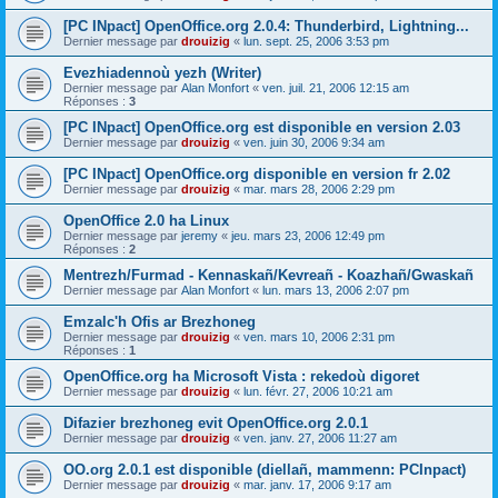
[PC INpact] OpenOffice.org 2.0.4: Thunderbird, Lightning...
Dernier message par
drouizig
«
lun. sept. 25, 2006 3:53 pm
Evezhiadennoù yezh (Writer)
Dernier message par
Alan Monfort
«
ven. juil. 21, 2006 12:15 am
Réponses :
3
[PC INpact] OpenOffice.org est disponible en version 2.03
Dernier message par
drouizig
«
ven. juin 30, 2006 9:34 am
[PC INpact] OpenOffice.org disponible en version fr 2.02
Dernier message par
drouizig
«
mar. mars 28, 2006 2:29 pm
OpenOffice 2.0 ha Linux
Dernier message par
jeremy
«
jeu. mars 23, 2006 12:49 pm
Réponses :
2
Mentrezh/Furmad - Kennaskañ/Kevreañ - Koazhañ/Gwaskañ
Dernier message par
Alan Monfort
«
lun. mars 13, 2006 2:07 pm
Emzalc'h Ofis ar Brezhoneg
Dernier message par
drouizig
«
ven. mars 10, 2006 2:31 pm
Réponses :
1
OpenOffice.org ha Microsoft Vista : rekedoù digoret
Dernier message par
drouizig
«
lun. févr. 27, 2006 10:21 am
Difazier brezhoneg evit OpenOffice.org 2.0.1
Dernier message par
drouizig
«
ven. janv. 27, 2006 11:27 am
OO.org 2.0.1 est disponible (diellañ, mammenn: PCInpact)
Dernier message par
drouizig
«
mar. janv. 17, 2006 9:17 am