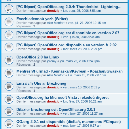
[PC INpact] OpenOffice.org 2.0.4: Thunderbird, Lightning...
Dernier message par
drouizig
«
lun. sept. 25, 2006 3:53 pm
Evezhiadennoù yezh (Writer)
Dernier message par
Alan Monfort
«
ven. juil. 21, 2006 12:15 am
Réponses :
3
[PC INpact] OpenOffice.org est disponible en version 2.03
Dernier message par
drouizig
«
ven. juin 30, 2006 9:34 am
[PC INpact] OpenOffice.org disponible en version fr 2.02
Dernier message par
drouizig
«
mar. mars 28, 2006 2:29 pm
OpenOffice 2.0 ha Linux
Dernier message par
jeremy
«
jeu. mars 23, 2006 12:49 pm
Réponses :
2
Mentrezh/Furmad - Kennaskañ/Kevreañ - Koazhañ/Gwaskañ
Dernier message par
Alan Monfort
«
lun. mars 13, 2006 2:07 pm
Emzalc'h Ofis ar Brezhoneg
Dernier message par
drouizig
«
ven. mars 10, 2006 2:31 pm
Réponses :
1
OpenOffice.org ha Microsoft Vista : rekedoù digoret
Dernier message par
drouizig
«
lun. févr. 27, 2006 10:21 am
Difazier brezhoneg evit OpenOffice.org 2.0.1
Dernier message par
drouizig
«
ven. janv. 27, 2006 11:27 am
OO.org 2.0.1 est disponible (diellañ, mammenn: PCInpact)
Dernier message par
drouizig
«
mar. janv. 17, 2006 9:17 am