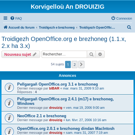
Korvigelloù An DROUIZIG
FAQ
Connexion
R
Accueil du forum
Troidigezh e brezhoneg
Troidigezh OpenOffice.org e brezhoneg (1.1.x, 2.x ha 3.x)
e
Troidigezh OpenOffice.org e brezhoneg (1.1.x,
c
2.x ha 3.x)
h
Rechercher
Recherche avanc
Nouveau sujet
e
r
1
2
Suivant
54 sujets
c
Annonces
h
Pellgargañ OpenOffice.org 3.1 e brezhoneg
e
Dernier message par
bIBAR
«
mar. mars 31, 2009 9:10 am
Réponses :
4
r
Pellgargañ OpenOffice.org 2.4.1 (m17) e brezhoneg,
Windows
Dernier message par
drouizig
«
ven. mai 19, 2006 9:00 am
NeoOffice 2.1 e brezhoneg
Dernier message par
drouizig
«
lun. févr. 27, 2006 10:16 am
OpenOffice.org 2.0.1 e brezhoneg dindan MacIntosh
Dernier message par
drouizig
«
sam. mars 31, 2007 7:19 am