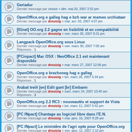
Geriadur
Dernier message par
vinstor
«
dim. mai 20, 2007 2:52 pm
OpenOffice.org e galleg hag e bzh war ar memes urzhiataer
Dernier message par
drouizig
«
mar. avr. 03, 2007 4:07 pm
[01net] OO.org 2.2 gagne en lisibilité et en compatibilité
Dernier message par
drouizig
«
ven. mars 30, 2007 8:31 pm
Langpack OpenOffice.org sous Linux
Dernier message par
drouizig
«
ven. mars 30, 2007 7:05 am
Réponses :
1
[PCinpact] Mac OSX : NeoOffice 2.1 est maintenant
disponible
Dernier message par
drouizig
«
mar. mars 27, 2007 12:06 pm
OpenOffice.org e brezhoneg hag e galleg
Dernier message par
drouizig
«
lun. mars 26, 2007 5:34 pm
Réponses :
1
Arabat treiñ [en] Edit gant [br] Embann
Dernier message par
drouizig
«
sam. mars 24, 2007 10:40 am
Réponses :
3
OpenOffice.org 2.2 RC3 : nouveautés et support de Vista
Dernier message par
drouizig
«
lun. mars 12, 2007 5:42 pm
[PC INpact] Chantage au logiciel libre dans l'E.N.
Dernier message par
drouizig
«
mar. janv. 16, 2007 8:28 am
[PC INpact] Le ministère de l'agri opte pour OpenOffice.org
Dernier message par
drouizig
«
ven. janv. 12, 2007 2:10 pm