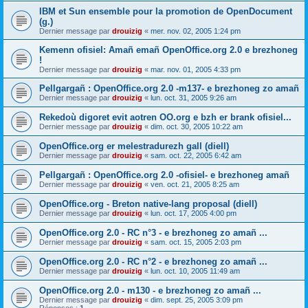
IBM et Sun ensemble pour la promotion de OpenDocument
(g.)
Dernier message par
drouizig
«
mer. nov. 02, 2005 1:24 pm
Kemenn ofisiel: Amañ emañ OpenOffice.org 2.0 e brezhoneg
!
Dernier message par
drouizig
«
mar. nov. 01, 2005 4:33 pm
Pellgargañ : OpenOffice.org 2.0 -m137- e brezhoneg zo amañ
Dernier message par
drouizig
«
lun. oct. 31, 2005 9:26 am
Rekedoù digoret evit aotren OO.org e bzh er brank ofisiel...
Dernier message par
drouizig
«
dim. oct. 30, 2005 10:22 am
OpenOffice.org er melestradurezh gall (diell)
Dernier message par
drouizig
«
sam. oct. 22, 2005 6:42 am
Pellgargañ : OpenOffice.org 2.0 -ofisiel- e brezhoneg amañ
Dernier message par
drouizig
«
ven. oct. 21, 2005 8:25 am
OpenOffice.org - Breton native-lang proposal (diell)
Dernier message par
drouizig
«
lun. oct. 17, 2005 4:00 pm
OpenOffice.org 2.0 - RC n°3 - e brezhoneg zo amañ ...
Dernier message par
drouizig
«
sam. oct. 15, 2005 2:03 pm
OpenOffice.org 2.0 - RC n°2 - e brezhoneg zo amañ ...
Dernier message par
drouizig
«
lun. oct. 10, 2005 11:49 am
OpenOffice.org 2.0 - m130 - e brezhoneg zo amañ ...
Dernier message par
drouizig
«
dim. sept. 25, 2005 3:09 pm