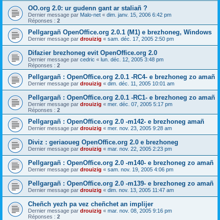
OO.org 2.0: ur gudenn gant ar staliañ ?
Dernier message par
Malo-net
«
dim. janv. 15, 2006 6:42 pm
Réponses :
2
Pellgargañ OpenOffice.org 2.0.1 (M1) e brezhoneg, Windows
Dernier message par
drouizig
«
sam. déc. 17, 2005 2:50 pm
Difazier brezhoneg evit OpenOffice.org 2.0
Dernier message par
cedric
«
lun. déc. 12, 2005 3:48 pm
Réponses :
2
Pellgargañ : OpenOffice.org 2.0.1 -RC4- e brezhoneg zo amañ
Dernier message par
drouizig
«
dim. déc. 11, 2005 10:01 am
Pellgargañ : OpenOffice.org 2.0.1 -RC1- e brezhoneg zo amañ
Dernier message par
drouizig
«
mer. déc. 07, 2005 5:17 pm
Réponses :
2
Pellgargañ : OpenOffice.org 2.0 -m142- e brezhoneg amañ
Dernier message par
drouizig
«
mer. nov. 23, 2005 9:28 am
Diviz : geriaoueg OpenOffice.org 2.0 e brezhoneg
Dernier message par
drouizig
«
mar. nov. 22, 2005 2:23 pm
Pellgargañ : OpenOffice.org 2.0 -m140- e brezhoneg zo amañ
Dernier message par
drouizig
«
sam. nov. 19, 2005 4:06 pm
Pellgargañ : OpenOffice.org 2.0 -m139- e brezhoneg zo amañ
Dernier message par
drouizig
«
dim. nov. 13, 2005 11:47 am
Cheñch yezh pa vez cheñchet an implijer
Dernier message par
drouizig
«
mar. nov. 08, 2005 9:16 pm
Réponses :
2