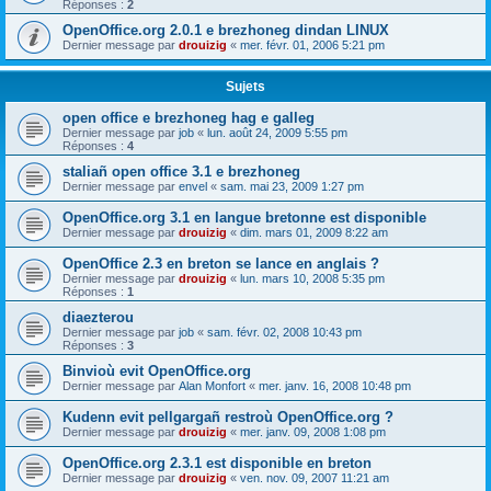
Réponses :
2
OpenOffice.org 2.0.1 e brezhoneg dindan LINUX
Dernier message par
drouizig
«
mer. févr. 01, 2006 5:21 pm
Sujets
open office e brezhoneg hag e galleg
Dernier message par
job
«
lun. août 24, 2009 5:55 pm
Réponses :
4
staliañ open office 3.1 e brezhoneg
Dernier message par
envel
«
sam. mai 23, 2009 1:27 pm
OpenOffice.org 3.1 en langue bretonne est disponible
Dernier message par
drouizig
«
dim. mars 01, 2009 8:22 am
OpenOffice 2.3 en breton se lance en anglais ?
Dernier message par
drouizig
«
lun. mars 10, 2008 5:35 pm
Réponses :
1
diaezterou
Dernier message par
job
«
sam. févr. 02, 2008 10:43 pm
Réponses :
3
Binvioù evit OpenOffice.org
Dernier message par
Alan Monfort
«
mer. janv. 16, 2008 10:48 pm
Kudenn evit pellgargañ restroù OpenOffice.org ?
Dernier message par
drouizig
«
mer. janv. 09, 2008 1:08 pm
OpenOffice.org 2.3.1 est disponible en breton
Dernier message par
drouizig
«
ven. nov. 09, 2007 11:21 am