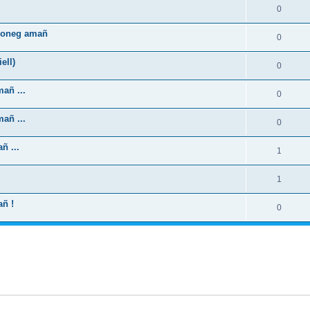
0
zhoneg amañ
0
ell)
0
añ ...
0
añ ...
0
ñ ...
1
1
añ !
0