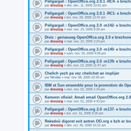
Pellgargañ : OpenOffice.org 2.0.1 -RC4- e bre
par
drouizig
»
dim. déc. 11, 2005 10:01 am
Pellgargañ : OpenOffice.org 2.0.1 -RC1- e bre
par
drouizig
»
lun. nov. 28, 2005 12:47 pm
Pellgargañ : OpenOffice.org 2.0 -m142- e brez
par
drouizig
»
mer. nov. 23, 2005 9:28 am
Diviz : geriaoueg OpenOffice.org 2.0 e brezhon
par
drouizig
»
mar. nov. 22, 2005 2:23 pm
Pellgargañ : OpenOffice.org 2.0 -m140- e brez
par
drouizig
»
sam. nov. 19, 2005 4:06 pm
Pellgargañ : OpenOffice.org 2.0 -m139- e brez
par
drouizig
»
dim. nov. 13, 2005 11:47 am
Cheñch yezh pa vez cheñchet an implijer
par
Nicolas
»
mar. nov. 08, 2005 10:28 am
IBM et Sun ensemble pour la promotion de Op
par
drouizig
»
mer. nov. 02, 2005 1:24 pm
Kemenn ofisiel: Amañ emañ OpenOffice.org 2.0
par
drouizig
»
mar. nov. 01, 2005 4:33 pm
Pellgargañ : OpenOffice.org 2.0 -m137- e brez
par
drouizig
»
lun. oct. 31, 2005 9:26 am
Rekedoù digoret evit aotren OO.org e bzh er bran
par
drouizig
»
dim. oct. 30, 2005 10:22 am