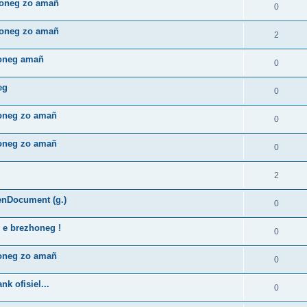
zhoneg zo amañ
0
zhoneg zo amañ
2
honeg amañ
0
eg
0
honeg zo amañ
0
honeg zo amañ
0
2
enDocument (g.)
0
 e brezhoneg !
0
honeg zo amañ
0
k ofisiel...
0