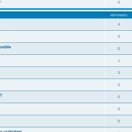
X
0
RÉPONSES
4
0
onible
0
1
3
0
 ?
0
0
0
s urzhiataer