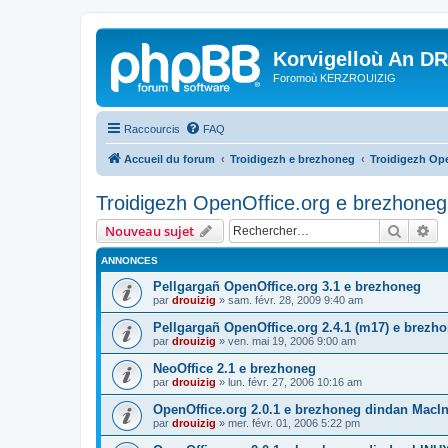
Korvigelloù An D
Foromoù KERZROUIZIG
Raccourcis
FAQ
Accueil du forum
Troidigezh e brezhoneg
Troidigezh Ope
Troidigezh OpenOffice.org e brezhoneg 
Recher
Re
Nouveau sujet
ANNONCES
Pellgargañ OpenOffice.org 3.1 e brezhoneg
par
drouizig
»
sam. févr. 28, 2009 9:40 am
Pellgargañ OpenOffice.org 2.4.1 (m17) e brez
par
drouizig
»
ven. mai 19, 2006 9:00 am
NeoOffice 2.1 e brezhoneg
par
drouizig
»
lun. févr. 27, 2006 10:16 am
OpenOffice.org 2.0.1 e brezhoneg dindan MacI
par
drouizig
»
mer. févr. 01, 2006 5:22 pm