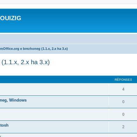
ROUIZIG
nOffice.org e brezhoneg (1.1.x, 2.x ha 3.x)
(1.1.x, 2.x ha 3.x)
cher
cherche avancée
RÉPONSES
4
honeg, Windows
0
0
ntosh
2