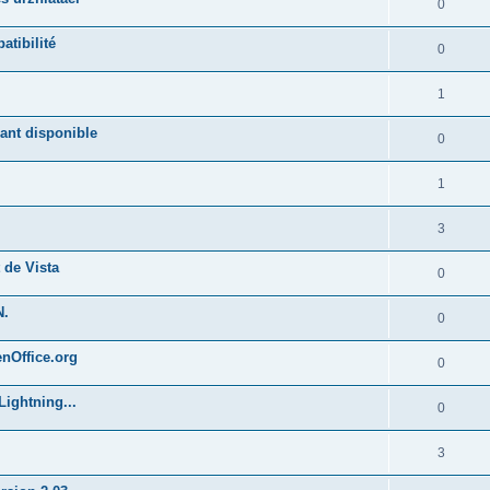
0
atibilité
0
1
ant disponible
0
1
3
 de Vista
0
N.
0
enOffice.org
0
Lightning...
0
3