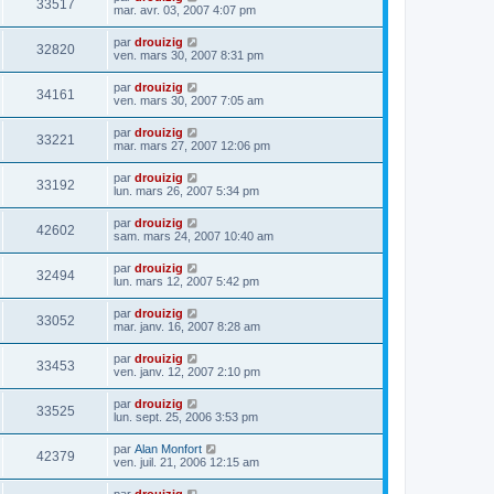
33517
mar. avr. 03, 2007 4:07 pm
par
drouizig
32820
ven. mars 30, 2007 8:31 pm
par
drouizig
34161
ven. mars 30, 2007 7:05 am
par
drouizig
33221
mar. mars 27, 2007 12:06 pm
par
drouizig
33192
lun. mars 26, 2007 5:34 pm
par
drouizig
42602
sam. mars 24, 2007 10:40 am
par
drouizig
32494
lun. mars 12, 2007 5:42 pm
par
drouizig
33052
mar. janv. 16, 2007 8:28 am
par
drouizig
33453
ven. janv. 12, 2007 2:10 pm
par
drouizig
33525
lun. sept. 25, 2006 3:53 pm
par
Alan Monfort
42379
ven. juil. 21, 2006 12:15 am
par
drouizig