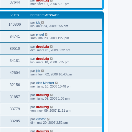
par
drouizig
37644
mer. févr. 01, 2006 5:21 pm
VUES
DERNIER MESSAGE
par
job
140806
lun. août 24, 2009 5:55 pm
par
envel
84741
sam. mai 23, 2009 1:27 pm
par
drouizig
89510
dim. mars 01, 2009 8:22 am
par
drouizig
34181
lun. mars 10, 2008 5:35 pm
par
job
42604
sam. févr. 02, 2008 10:43 pm
par
Alan Monfort
32156
mer. janv. 16, 2008 10:48 pm
par
drouizig
31857
mer. janv. 09, 2008 1:08 pm
par
drouizig
33779
ven. nov. 09, 2007 11:21 am
par
vinstor
33285
dim. mai 20, 2007 2:52 pm
par
drouizig