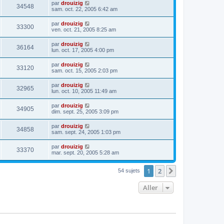
par
drouizig
34548
sam. oct. 22, 2005 6:42 am
par
drouizig
33300
ven. oct. 21, 2005 8:25 am
par
drouizig
36164
lun. oct. 17, 2005 4:00 pm
par
drouizig
33120
sam. oct. 15, 2005 2:03 pm
par
drouizig
32965
lun. oct. 10, 2005 11:49 am
par
drouizig
34905
dim. sept. 25, 2005 3:09 pm
par
drouizig
34858
sam. sept. 24, 2005 1:03 pm
par
drouizig
33370
mar. sept. 20, 2005 5:28 am
1
2
Suivant
54 sujets
Aller