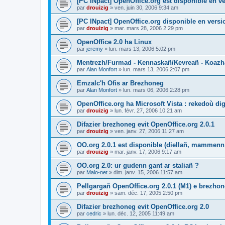
[PC INpact] OpenOffice.org est disponible en ve
par
drouizig
»
ven. juin 30, 2006 9:34 am
[PC INpact] OpenOffice.org disponible en versio
par
drouizig
»
mar. mars 28, 2006 2:29 pm
OpenOffice 2.0 ha Linux
par
jeremy
»
lun. mars 13, 2006 5:02 pm
Mentrezh/Furmad - Kennaskañ/Kevreañ - Koaz
par
Alan Monfort
»
lun. mars 13, 2006 2:07 pm
Emzalc'h Ofis ar Brezhoneg
par
Alan Monfort
»
lun. mars 06, 2006 2:28 pm
OpenOffice.org ha Microsoft Vista : rekedoù dig
par
drouizig
»
lun. févr. 27, 2006 10:21 am
Difazier brezhoneg evit OpenOffice.org 2.0.1
par
drouizig
»
ven. janv. 27, 2006 11:27 am
OO.org 2.0.1 est disponible (diellañ, mammenn
par
drouizig
»
mar. janv. 17, 2006 9:17 am
OO.org 2.0: ur gudenn gant ar staliañ ?
par
Malo-net
»
dim. janv. 15, 2006 11:57 am
Pellgargañ OpenOffice.org 2.0.1 (M1) e brezh
par
drouizig
»
sam. déc. 17, 2005 2:50 pm
Difazier brezhoneg evit OpenOffice.org 2.0
par
cedric
»
lun. déc. 12, 2005 11:49 am