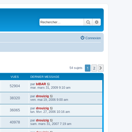
Rechercher
Recherche avancé
Connexion
1
2
Suivant
54 sujets
VUES
DERNIER MESSAGE
par
bIBAR
52904
mar. mars 31, 2009 9:10 am
par
drouizig
38320
ven. mai 19, 2006 9:00 am
par
drouizig
36065
lun. févr. 27, 2006 10:16 am
par
drouizig
40978
sam. mars 31, 2007 7:19 am