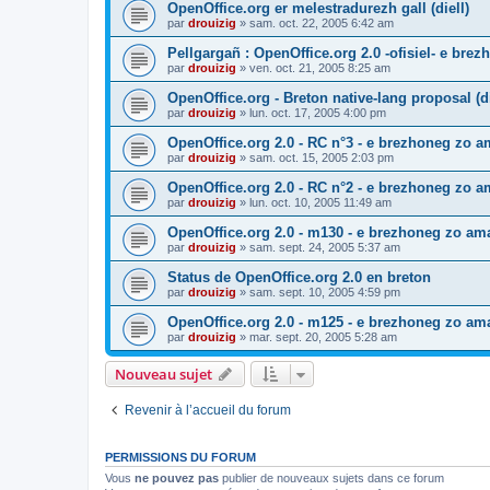
OpenOffice.org er melestradurezh gall (diell)
par
drouizig
»
sam. oct. 22, 2005 6:42 am
Pellgargañ : OpenOffice.org 2.0 -ofisiel- e bre
par
drouizig
»
ven. oct. 21, 2005 8:25 am
OpenOffice.org - Breton native-lang proposal (di
par
drouizig
»
lun. oct. 17, 2005 4:00 pm
OpenOffice.org 2.0 - RC n°3 - e brezhoneg zo am
par
drouizig
»
sam. oct. 15, 2005 2:03 pm
OpenOffice.org 2.0 - RC n°2 - e brezhoneg zo am
par
drouizig
»
lun. oct. 10, 2005 11:49 am
OpenOffice.org 2.0 - m130 - e brezhoneg zo ama
par
drouizig
»
sam. sept. 24, 2005 5:37 am
Status de OpenOffice.org 2.0 en breton
par
drouizig
»
sam. sept. 10, 2005 4:59 pm
OpenOffice.org 2.0 - m125 - e brezhoneg zo am
par
drouizig
»
mar. sept. 20, 2005 5:28 am
Nouveau sujet
Revenir à l’accueil du forum
PERMISSIONS DU FORUM
Vous
ne pouvez pas
publier de nouveaux sujets dans ce forum