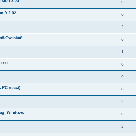
rsion 2.03
0
n fr 2.02
0
2
hañ/Gwaskañ
0
1
oret
0
0
: PCInpact)
0
2
oneg, Windows
0
2