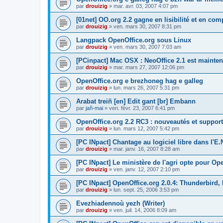
par
drouizig
»
mar. avr. 03, 2007 4:07 pm
[01net] OO.org 2.2 gagne en lisibilité et en comp
par
drouizig
»
ven. mars 30, 2007 8:31 pm
Langpack OpenOffice.org sous Linux
par
drouizig
»
ven. mars 30, 2007 7:03 am
[PCinpact] Mac OSX : NeoOffice 2.1 est mainten
par
drouizig
»
mar. mars 27, 2007 12:06 pm
OpenOffice.org e brezhoneg hag e galleg
par
drouizig
»
lun. mars 26, 2007 5:31 pm
Arabat treiñ [en] Edit gant [br] Embann
par
jañ-mai
»
ven. févr. 23, 2007 6:41 pm
OpenOffice.org 2.2 RC3 : nouveautés et support
par
drouizig
»
lun. mars 12, 2007 5:42 pm
[PC INpact] Chantage au logiciel libre dans l'E.
par
drouizig
»
mar. janv. 16, 2007 8:28 am
[PC INpact] Le ministère de l'agri opte pour Op
par
drouizig
»
ven. janv. 12, 2007 2:10 pm
[PC INpact] OpenOffice.org 2.0.4: Thunderbird, 
par
drouizig
»
lun. sept. 25, 2006 3:53 pm
Evezhiadennoù yezh (Writer)
par
drouizig
»
ven. juil. 14, 2006 8:09 am