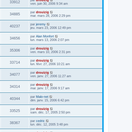
33912
ven. juin 30, 2006 9:34 am
par
drouizig
34885
mar. mars 28, 2006 2:29 pm
par
jeremy
40237
jeu. mars 23, 2006 12:49 pm
par
Alan Monfort
34656
lun. mars 13, 2006 2:07 pm
par
drouizig
35306
ven. mars 10, 2006 2:31 pm
par
drouizig
33714
lun. févr. 27, 2006 10:21 am
par
drouizig
34077
ven. janv. 27, 2006 11:27 am
par
drouizig
34314
mar. janv. 17, 2006 9:17 am
par
Malo-net
40344
dim. janv. 15, 2006 6:42 pm
par
drouizig
33525
sam. déc. 17, 2005 2:50 pm
par
cedric
38367
lun. déc. 12, 2005 3:48 pm