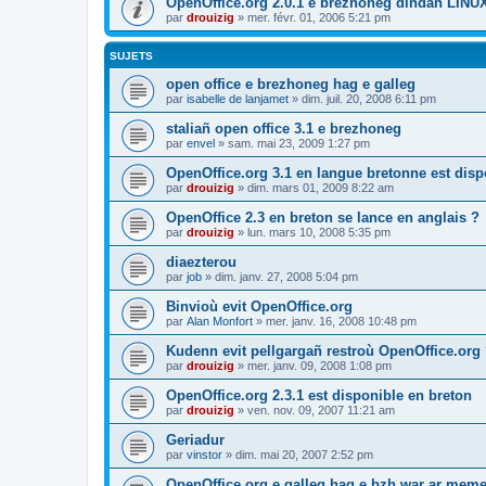
OpenOffice.org 2.0.1 e brezhoneg dindan LINU
par
drouizig
»
mer. févr. 01, 2006 5:21 pm
SUJETS
open office e brezhoneg hag e galleg
par
isabelle de lanjamet
»
dim. juil. 20, 2008 6:11 pm
staliañ open office 3.1 e brezhoneg
par
envel
»
sam. mai 23, 2009 1:27 pm
OpenOffice.org 3.1 en langue bretonne est disp
par
drouizig
»
dim. mars 01, 2009 8:22 am
OpenOffice 2.3 en breton se lance en anglais ?
par
drouizig
»
lun. mars 10, 2008 5:35 pm
diaezterou
par
job
»
dim. janv. 27, 2008 5:04 pm
Binvioù evit OpenOffice.org
par
Alan Monfort
»
mer. janv. 16, 2008 10:48 pm
Kudenn evit pellgargañ restroù OpenOffice.org
par
drouizig
»
mer. janv. 09, 2008 1:08 pm
OpenOffice.org 2.3.1 est disponible en breton
par
drouizig
»
ven. nov. 09, 2007 11:21 am
Geriadur
par
vinstor
»
dim. mai 20, 2007 2:52 pm
OpenOffice.org e galleg hag e bzh war ar meme