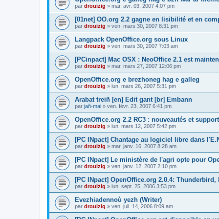
par
drouizig
»
mar. avr. 03, 2007 4:07 pm
[01net] OO.org 2.2 gagne en lisibilité et en comp
par
drouizig
»
ven. mars 30, 2007 8:31 pm
Langpack OpenOffice.org sous Linux
par
drouizig
»
ven. mars 30, 2007 7:03 am
[PCinpact] Mac OSX : NeoOffice 2.1 est mainten
par
drouizig
»
mar. mars 27, 2007 12:06 pm
OpenOffice.org e brezhoneg hag e galleg
par
drouizig
»
lun. mars 26, 2007 5:31 pm
Arabat treiñ [en] Edit gant [br] Embann
par
jañ-mai
»
ven. févr. 23, 2007 6:41 pm
OpenOffice.org 2.2 RC3 : nouveautés et support
par
drouizig
»
lun. mars 12, 2007 5:42 pm
[PC INpact] Chantage au logiciel libre dans l'E.
par
drouizig
»
mar. janv. 16, 2007 8:28 am
[PC INpact] Le ministère de l'agri opte pour Op
par
drouizig
»
ven. janv. 12, 2007 2:10 pm
[PC INpact] OpenOffice.org 2.0.4: Thunderbird, 
par
drouizig
»
lun. sept. 25, 2006 3:53 pm
Evezhiadennoù yezh (Writer)
par
drouizig
»
ven. juil. 14, 2006 8:09 am