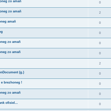
zhoneg zo amañ
0
zhoneg zo amañ
2
honeg amañ
0
eg
0
honeg zo amañ
0
honeg zo amañ
0
2
enDocument (g.)
0
 e brezhoneg !
0
honeg zo amañ
0
k ofisiel...
0