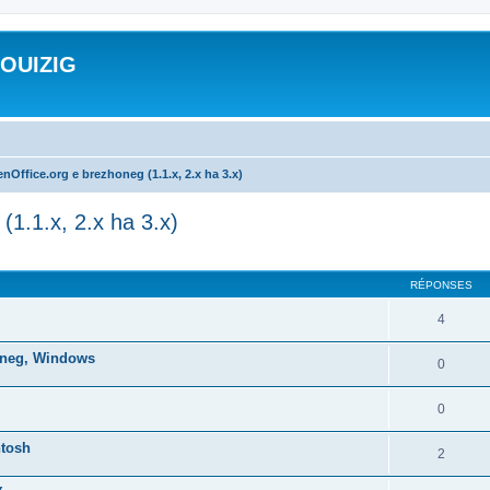
ROUIZIG
nOffice.org e brezhoneg (1.1.x, 2.x ha 3.x)
(1.1.x, 2.x ha 3.x)
cher
cherche avancée
RÉPONSES
4
honeg, Windows
0
0
ntosh
2