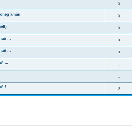
0
zhoneg amañ
0
ell)
0
añ ...
0
añ ...
0
ñ ...
1
1
añ !
0