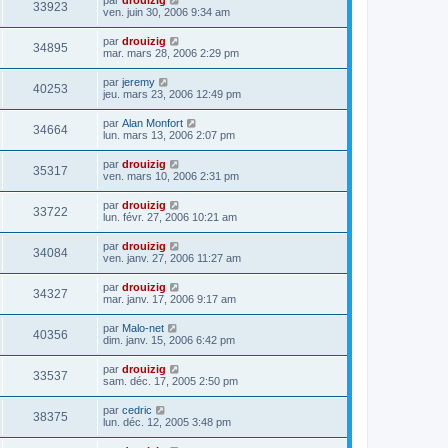
33923
ven. juin 30, 2006 9:34 am
par
drouizig
34895
mar. mars 28, 2006 2:29 pm
par
jeremy
40253
jeu. mars 23, 2006 12:49 pm
par
Alan Monfort
34664
lun. mars 13, 2006 2:07 pm
par
drouizig
35317
ven. mars 10, 2006 2:31 pm
par
drouizig
33722
lun. févr. 27, 2006 10:21 am
par
drouizig
34084
ven. janv. 27, 2006 11:27 am
par
drouizig
34327
mar. janv. 17, 2006 9:17 am
par
Malo-net
40356
dim. janv. 15, 2006 6:42 pm
par
drouizig
33537
sam. déc. 17, 2005 2:50 pm
par
cedric
38375
lun. déc. 12, 2005 3:48 pm