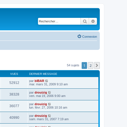
Rechercher
Recherche avancé
Connexion
1
2
Suivant
54 sujets
VUES
DERNIER MESSAGE
par
bIBAR
52912
mar. mars 31, 2009 9:10 am
par
drouizig
38328
ven. mai 19, 2006 9:00 am
par
drouizig
36077
lun. févr. 27, 2006 10:16 am
par
drouizig
40990
sam. mars 31, 2007 7:19 am