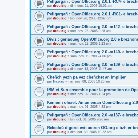
Pellgargañ : OpenOffice.org 2.0.1 -RC4- e bre
par
drouizig
»
dim. déc. 11, 2005 10:01 am
Pellgargañ : OpenOffice.org 2.0.1 -RC1- e bre
par
drouizig
»
lun. nov. 28, 2005 12:47 pm
Pellgargañ : OpenOffice.org 2.0 -m142- e brez
par
drouizig
»
mer. nov. 23, 2005 9:28 am
Diviz : geriaoueg OpenOffice.org 2.0 e brezhon
par
drouizig
»
mar. nov. 22, 2005 2:23 pm
Pellgargañ : OpenOffice.org 2.0 -m140- e brez
par
drouizig
»
sam. nov. 19, 2005 4:06 pm
Pellgargañ : OpenOffice.org 2.0 -m139- e brez
par
drouizig
»
dim. nov. 13, 2005 11:47 am
Cheñch yezh pa vez cheñchet an implijer
par
Nicolas
»
mar. nov. 08, 2005 10:28 am
IBM et Sun ensemble pour la promotion de Op
par
drouizig
»
mer. nov. 02, 2005 1:24 pm
Kemenn ofisiel: Amañ emañ OpenOffice.org 2.0
par
drouizig
»
mar. nov. 01, 2005 4:33 pm
Pellgargañ : OpenOffice.org 2.0 -m137- e brez
par
drouizig
»
lun. oct. 31, 2005 9:26 am
Rekedoù digoret evit aotren OO.org e bzh er bran
par
drouizig
»
dim. oct. 30, 2005 10:22 am