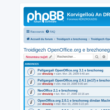
Korvigelloù An D
Foromoù KERZROUIZIG
Raccourcis
FAQ
Accueil du forum
Troidigezh e brezhoneg
Troidigezh Ope
Troidigezh OpenOffice.org e brezhoneg 
Recher
Re
Nouveau sujet
ANNONCES
Pellgargañ OpenOffice.org 3.1 e brezhoneg
par
drouizig
»
sam. févr. 28, 2009 9:40 am
Pellgargañ OpenOffice.org 2.4.1 (m17) e brez
par
drouizig
»
ven. mai 19, 2006 9:00 am
NeoOffice 2.1 e brezhoneg
par
drouizig
»
lun. févr. 27, 2006 10:16 am
OpenOffice.org 2.0.1 e brezhoneg dindan MacI
par
drouizig
»
mer. févr. 01, 2006 5:22 pm