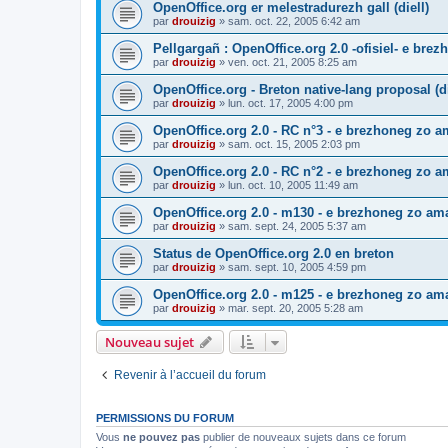
OpenOffice.org er melestradurezh gall (diell)
par
drouizig
»
sam. oct. 22, 2005 6:42 am
Pellgargañ : OpenOffice.org 2.0 -ofisiel- e bre
par
drouizig
»
ven. oct. 21, 2005 8:25 am
OpenOffice.org - Breton native-lang proposal (di
par
drouizig
»
lun. oct. 17, 2005 4:00 pm
OpenOffice.org 2.0 - RC n°3 - e brezhoneg zo am
par
drouizig
»
sam. oct. 15, 2005 2:03 pm
OpenOffice.org 2.0 - RC n°2 - e brezhoneg zo am
par
drouizig
»
lun. oct. 10, 2005 11:49 am
OpenOffice.org 2.0 - m130 - e brezhoneg zo ama
par
drouizig
»
sam. sept. 24, 2005 5:37 am
Status de OpenOffice.org 2.0 en breton
par
drouizig
»
sam. sept. 10, 2005 4:59 pm
OpenOffice.org 2.0 - m125 - e brezhoneg zo am
par
drouizig
»
mar. sept. 20, 2005 5:28 am
Nouveau sujet
Revenir à l’accueil du forum
PERMISSIONS DU FORUM
Vous
ne pouvez pas
publier de nouveaux sujets dans ce forum