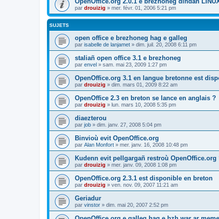
OpenOffice.org 2.0.1 e brezhoneg dindan LINU
par
drouizig
»
mer. févr. 01, 2006 5:21 pm
SUJETS
open office e brezhoneg hag e galleg
par
isabelle de lanjamet
»
dim. juil. 20, 2008 6:11 pm
staliañ open office 3.1 e brezhoneg
par
envel
»
sam. mai 23, 2009 1:27 pm
OpenOffice.org 3.1 en langue bretonne est disp
par
drouizig
»
dim. mars 01, 2009 8:22 am
OpenOffice 2.3 en breton se lance en anglais ?
par
drouizig
»
lun. mars 10, 2008 5:35 pm
diaezterou
par
job
»
dim. janv. 27, 2008 5:04 pm
Binvioù evit OpenOffice.org
par
Alan Monfort
»
mer. janv. 16, 2008 10:48 pm
Kudenn evit pellgargañ restroù OpenOffice.org
par
drouizig
»
mer. janv. 09, 2008 1:08 pm
OpenOffice.org 2.3.1 est disponible en breton
par
drouizig
»
ven. nov. 09, 2007 11:21 am
Geriadur
par
vinstor
»
dim. mai 20, 2007 2:52 pm
OpenOffice.org e galleg hag e bzh war ar meme