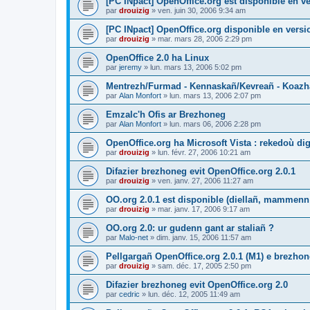
[PC INpact] OpenOffice.org est disponible en ve
par
drouizig
»
ven. juin 30, 2006 9:34 am
[PC INpact] OpenOffice.org disponible en versio
par
drouizig
»
mar. mars 28, 2006 2:29 pm
OpenOffice 2.0 ha Linux
par
jeremy
»
lun. mars 13, 2006 5:02 pm
Mentrezh/Furmad - Kennaskañ/Kevreañ - Koaz
par
Alan Monfort
»
lun. mars 13, 2006 2:07 pm
Emzalc'h Ofis ar Brezhoneg
par
Alan Monfort
»
lun. mars 06, 2006 2:28 pm
OpenOffice.org ha Microsoft Vista : rekedoù dig
par
drouizig
»
lun. févr. 27, 2006 10:21 am
Difazier brezhoneg evit OpenOffice.org 2.0.1
par
drouizig
»
ven. janv. 27, 2006 11:27 am
OO.org 2.0.1 est disponible (diellañ, mammenn
par
drouizig
»
mar. janv. 17, 2006 9:17 am
OO.org 2.0: ur gudenn gant ar staliañ ?
par
Malo-net
»
dim. janv. 15, 2006 11:57 am
Pellgargañ OpenOffice.org 2.0.1 (M1) e brezh
par
drouizig
»
sam. déc. 17, 2005 2:50 pm
Difazier brezhoneg evit OpenOffice.org 2.0
par
cedric
»
lun. déc. 12, 2005 11:49 am