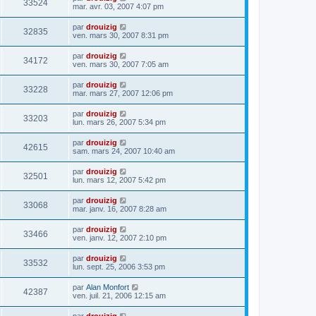
33524
mar. avr. 03, 2007 4:07 pm
par
drouizig
32835
ven. mars 30, 2007 8:31 pm
par
drouizig
34172
ven. mars 30, 2007 7:05 am
par
drouizig
33228
mar. mars 27, 2007 12:06 pm
par
drouizig
33203
lun. mars 26, 2007 5:34 pm
par
drouizig
42615
sam. mars 24, 2007 10:40 am
par
drouizig
32501
lun. mars 12, 2007 5:42 pm
par
drouizig
33068
mar. janv. 16, 2007 8:28 am
par
drouizig
33466
ven. janv. 12, 2007 2:10 pm
par
drouizig
33532
lun. sept. 25, 2006 3:53 pm
par
Alan Monfort
42387
ven. juil. 21, 2006 12:15 am
par
drouizig