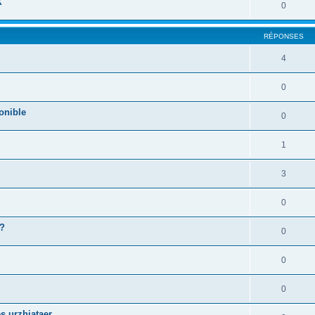
X
0
RÉPONSES
4
0
onible
0
1
3
0
 ?
0
0
0
s urzhiataer