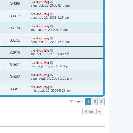
par
drouizig
34556
sam. oct. 22, 2005 6:42 am
par
drouizig
33313
ven. oct. 21, 2005 8:25 am
par
drouizig
36174
lun. oct. 17, 2005 4:00 pm
par
drouizig
33131
sam. oct. 15, 2005 2:03 pm
par
drouizig
32976
lun. oct. 10, 2005 11:49 am
par
drouizig
34921
dim. sept. 25, 2005 3:09 pm
par
drouizig
34862
sam. sept. 24, 2005 1:03 pm
par
drouizig
33381
mar. sept. 20, 2005 5:28 am
1
2
Suivant
54 sujets
Aller