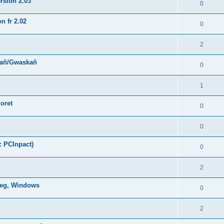
rsion 2.03
0
n fr 2.02
0
2
hañ/Gwaskañ
0
1
oret
0
0
: PCInpact)
0
2
oneg, Windows
0
2