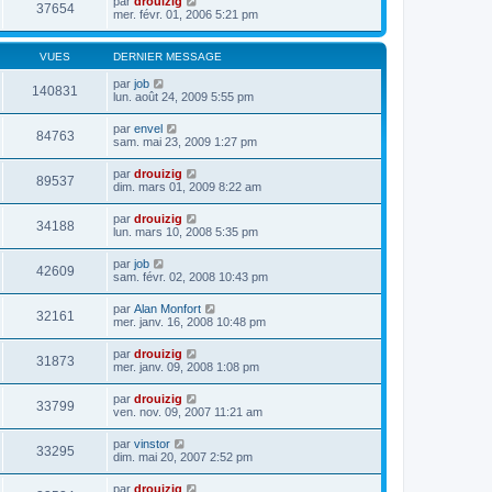
par
drouizig
37654
mer. févr. 01, 2006 5:21 pm
VUES
DERNIER MESSAGE
par
job
140831
lun. août 24, 2009 5:55 pm
par
envel
84763
sam. mai 23, 2009 1:27 pm
par
drouizig
89537
dim. mars 01, 2009 8:22 am
par
drouizig
34188
lun. mars 10, 2008 5:35 pm
par
job
42609
sam. févr. 02, 2008 10:43 pm
par
Alan Monfort
32161
mer. janv. 16, 2008 10:48 pm
par
drouizig
31873
mer. janv. 09, 2008 1:08 pm
par
drouizig
33799
ven. nov. 09, 2007 11:21 am
par
vinstor
33295
dim. mai 20, 2007 2:52 pm
par
drouizig