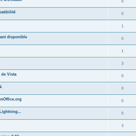
0
atibilité
0
1
ant disponible
0
1
3
 de Vista
0
N.
0
enOffice.org
0
Lightning...
0
3