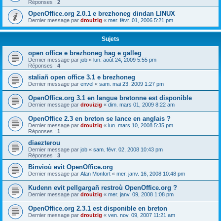
Réponses :
2
OpenOffice.org 2.0.1 e brezhoneg dindan LINUX
Dernier message par
drouizig
«
mer. févr. 01, 2006 5:21 pm
Sujets
open office e brezhoneg hag e galleg
Dernier message par
job
«
lun. août 24, 2009 5:55 pm
Réponses :
4
staliañ open office 3.1 e brezhoneg
Dernier message par
envel
«
sam. mai 23, 2009 1:27 pm
OpenOffice.org 3.1 en langue bretonne est disponible
Dernier message par
drouizig
«
dim. mars 01, 2009 8:22 am
OpenOffice 2.3 en breton se lance en anglais ?
Dernier message par
drouizig
«
lun. mars 10, 2008 5:35 pm
Réponses :
1
diaezterou
Dernier message par
job
«
sam. févr. 02, 2008 10:43 pm
Réponses :
3
Binvioù evit OpenOffice.org
Dernier message par
Alan Monfort
«
mer. janv. 16, 2008 10:48 pm
Kudenn evit pellgargañ restroù OpenOffice.org ?
Dernier message par
drouizig
«
mer. janv. 09, 2008 1:08 pm
OpenOffice.org 2.3.1 est disponible en breton
Dernier message par
drouizig
«
ven. nov. 09, 2007 11:21 am