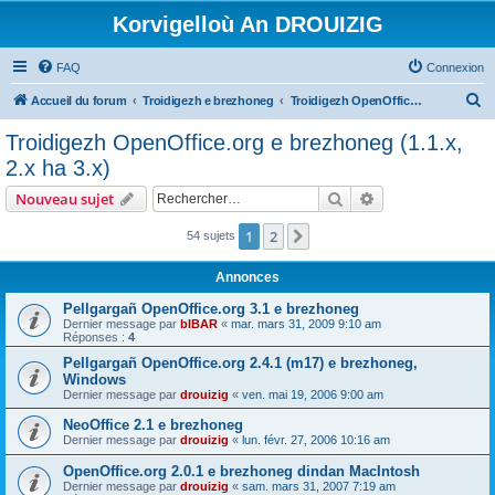
Korvigelloù An DROUIZIG
FAQ
Connexion
R
Accueil du forum
Troidigezh e brezhoneg
Troidigezh OpenOffice.org e brezhoneg (1.1.x, 2.x ha 3.x)
e
Troidigezh OpenOffice.org e brezhoneg (1.1.x,
c
2.x ha 3.x)
h
Rechercher
Recherche avanc
Nouveau sujet
e
r
1
2
Suivant
54 sujets
c
Annonces
h
Pellgargañ OpenOffice.org 3.1 e brezhoneg
e
Dernier message par
bIBAR
«
mar. mars 31, 2009 9:10 am
Réponses :
4
r
Pellgargañ OpenOffice.org 2.4.1 (m17) e brezhoneg,
Windows
Dernier message par
drouizig
«
ven. mai 19, 2006 9:00 am
NeoOffice 2.1 e brezhoneg
Dernier message par
drouizig
«
lun. févr. 27, 2006 10:16 am
OpenOffice.org 2.0.1 e brezhoneg dindan MacIntosh
Dernier message par
drouizig
«
sam. mars 31, 2007 7:19 am