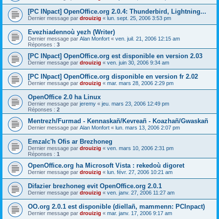
[PC INpact] OpenOffice.org 2.0.4: Thunderbird, Lightning...
Dernier message par
drouizig
«
lun. sept. 25, 2006 3:53 pm
Evezhiadennoù yezh (Writer)
Dernier message par
Alan Monfort
«
ven. juil. 21, 2006 12:15 am
Réponses :
3
[PC INpact] OpenOffice.org est disponible en version 2.03
Dernier message par
drouizig
«
ven. juin 30, 2006 9:34 am
[PC INpact] OpenOffice.org disponible en version fr 2.02
Dernier message par
drouizig
«
mar. mars 28, 2006 2:29 pm
OpenOffice 2.0 ha Linux
Dernier message par
jeremy
«
jeu. mars 23, 2006 12:49 pm
Réponses :
2
Mentrezh/Furmad - Kennaskañ/Kevreañ - Koazhañ/Gwaskañ
Dernier message par
Alan Monfort
«
lun. mars 13, 2006 2:07 pm
Emzalc'h Ofis ar Brezhoneg
Dernier message par
drouizig
«
ven. mars 10, 2006 2:31 pm
Réponses :
1
OpenOffice.org ha Microsoft Vista : rekedoù digoret
Dernier message par
drouizig
«
lun. févr. 27, 2006 10:21 am
Difazier brezhoneg evit OpenOffice.org 2.0.1
Dernier message par
drouizig
«
ven. janv. 27, 2006 11:27 am
OO.org 2.0.1 est disponible (diellañ, mammenn: PCInpact)
Dernier message par
drouizig
«
mar. janv. 17, 2006 9:17 am