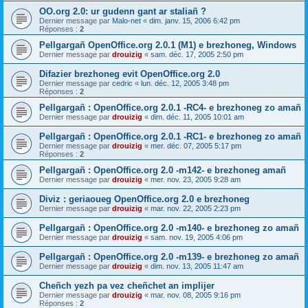
OO.org 2.0: ur gudenn gant ar staliañ ?
Dernier message par
Malo-net
«
dim. janv. 15, 2006 6:42 pm
Réponses :
2
Pellgargañ OpenOffice.org 2.0.1 (M1) e brezhoneg, Windows
Dernier message par
drouizig
«
sam. déc. 17, 2005 2:50 pm
Difazier brezhoneg evit OpenOffice.org 2.0
Dernier message par
cedric
«
lun. déc. 12, 2005 3:48 pm
Réponses :
2
Pellgargañ : OpenOffice.org 2.0.1 -RC4- e brezhoneg zo amañ
Dernier message par
drouizig
«
dim. déc. 11, 2005 10:01 am
Pellgargañ : OpenOffice.org 2.0.1 -RC1- e brezhoneg zo amañ
Dernier message par
drouizig
«
mer. déc. 07, 2005 5:17 pm
Réponses :
2
Pellgargañ : OpenOffice.org 2.0 -m142- e brezhoneg amañ
Dernier message par
drouizig
«
mer. nov. 23, 2005 9:28 am
Diviz : geriaoueg OpenOffice.org 2.0 e brezhoneg
Dernier message par
drouizig
«
mar. nov. 22, 2005 2:23 pm
Pellgargañ : OpenOffice.org 2.0 -m140- e brezhoneg zo amañ
Dernier message par
drouizig
«
sam. nov. 19, 2005 4:06 pm
Pellgargañ : OpenOffice.org 2.0 -m139- e brezhoneg zo amañ
Dernier message par
drouizig
«
dim. nov. 13, 2005 11:47 am
Cheñch yezh pa vez cheñchet an implijer
Dernier message par
drouizig
«
mar. nov. 08, 2005 9:16 pm
Réponses :
2