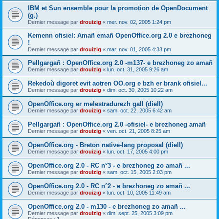
IBM et Sun ensemble pour la promotion de OpenDocument
(g.)
Dernier message par
drouizig
«
mer. nov. 02, 2005 1:24 pm
Kemenn ofisiel: Amañ emañ OpenOffice.org 2.0 e brezhoneg
!
Dernier message par
drouizig
«
mar. nov. 01, 2005 4:33 pm
Pellgargañ : OpenOffice.org 2.0 -m137- e brezhoneg zo amañ
Dernier message par
drouizig
«
lun. oct. 31, 2005 9:26 am
Rekedoù digoret evit aotren OO.org e bzh er brank ofisiel...
Dernier message par
drouizig
«
dim. oct. 30, 2005 10:22 am
OpenOffice.org er melestradurezh gall (diell)
Dernier message par
drouizig
«
sam. oct. 22, 2005 6:42 am
Pellgargañ : OpenOffice.org 2.0 -ofisiel- e brezhoneg amañ
Dernier message par
drouizig
«
ven. oct. 21, 2005 8:25 am
OpenOffice.org - Breton native-lang proposal (diell)
Dernier message par
drouizig
«
lun. oct. 17, 2005 4:00 pm
OpenOffice.org 2.0 - RC n°3 - e brezhoneg zo amañ ...
Dernier message par
drouizig
«
sam. oct. 15, 2005 2:03 pm
OpenOffice.org 2.0 - RC n°2 - e brezhoneg zo amañ ...
Dernier message par
drouizig
«
lun. oct. 10, 2005 11:49 am
OpenOffice.org 2.0 - m130 - e brezhoneg zo amañ ...
Dernier message par
drouizig
«
dim. sept. 25, 2005 3:09 pm