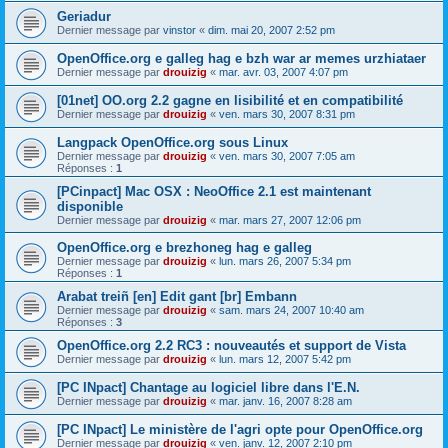
Geriadur
Dernier message par
vinstor
«
dim. mai 20, 2007 2:52 pm
OpenOffice.org e galleg hag e bzh war ar memes urzhiataer
Dernier message par
drouizig
«
mar. avr. 03, 2007 4:07 pm
[01net] OO.org 2.2 gagne en lisibilité et en compatibilité
Dernier message par
drouizig
«
ven. mars 30, 2007 8:31 pm
Langpack OpenOffice.org sous Linux
Dernier message par
drouizig
«
ven. mars 30, 2007 7:05 am
Réponses :
1
[PCinpact] Mac OSX : NeoOffice 2.1 est maintenant
disponible
Dernier message par
drouizig
«
mar. mars 27, 2007 12:06 pm
OpenOffice.org e brezhoneg hag e galleg
Dernier message par
drouizig
«
lun. mars 26, 2007 5:34 pm
Réponses :
1
Arabat treiñ [en] Edit gant [br] Embann
Dernier message par
drouizig
«
sam. mars 24, 2007 10:40 am
Réponses :
3
OpenOffice.org 2.2 RC3 : nouveautés et support de Vista
Dernier message par
drouizig
«
lun. mars 12, 2007 5:42 pm
[PC INpact] Chantage au logiciel libre dans l'E.N.
Dernier message par
drouizig
«
mar. janv. 16, 2007 8:28 am
[PC INpact] Le ministère de l'agri opte pour OpenOffice.org
Dernier message par
drouizig
«
ven. janv. 12, 2007 2:10 pm