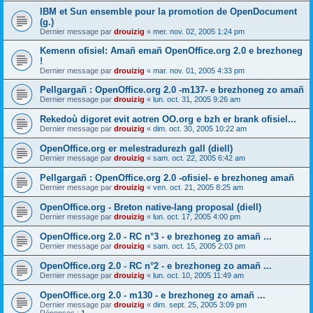
IBM et Sun ensemble pour la promotion de OpenDocument
(g.)
Dernier message par
drouizig
«
mer. nov. 02, 2005 1:24 pm
Kemenn ofisiel: Amañ emañ OpenOffice.org 2.0 e brezhoneg
!
Dernier message par
drouizig
«
mar. nov. 01, 2005 4:33 pm
Pellgargañ : OpenOffice.org 2.0 -m137- e brezhoneg zo amañ
Dernier message par
drouizig
«
lun. oct. 31, 2005 9:26 am
Rekedoù digoret evit aotren OO.org e bzh er brank ofisiel...
Dernier message par
drouizig
«
dim. oct. 30, 2005 10:22 am
OpenOffice.org er melestradurezh gall (diell)
Dernier message par
drouizig
«
sam. oct. 22, 2005 6:42 am
Pellgargañ : OpenOffice.org 2.0 -ofisiel- e brezhoneg amañ
Dernier message par
drouizig
«
ven. oct. 21, 2005 8:25 am
OpenOffice.org - Breton native-lang proposal (diell)
Dernier message par
drouizig
«
lun. oct. 17, 2005 4:00 pm
OpenOffice.org 2.0 - RC n°3 - e brezhoneg zo amañ ...
Dernier message par
drouizig
«
sam. oct. 15, 2005 2:03 pm
OpenOffice.org 2.0 - RC n°2 - e brezhoneg zo amañ ...
Dernier message par
drouizig
«
lun. oct. 10, 2005 11:49 am
OpenOffice.org 2.0 - m130 - e brezhoneg zo amañ ...
Dernier message par
drouizig
«
dim. sept. 25, 2005 3:09 pm