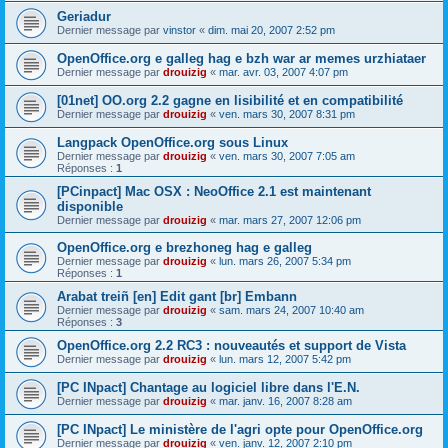
Geriadur
Dernier message par
vinstor
«
dim. mai 20, 2007 2:52 pm
OpenOffice.org e galleg hag e bzh war ar memes urzhiataer
Dernier message par
drouizig
«
mar. avr. 03, 2007 4:07 pm
[01net] OO.org 2.2 gagne en lisibilité et en compatibilité
Dernier message par
drouizig
«
ven. mars 30, 2007 8:31 pm
Langpack OpenOffice.org sous Linux
Dernier message par
drouizig
«
ven. mars 30, 2007 7:05 am
Réponses :
1
[PCinpact] Mac OSX : NeoOffice 2.1 est maintenant
disponible
Dernier message par
drouizig
«
mar. mars 27, 2007 12:06 pm
OpenOffice.org e brezhoneg hag e galleg
Dernier message par
drouizig
«
lun. mars 26, 2007 5:34 pm
Réponses :
1
Arabat treiñ [en] Edit gant [br] Embann
Dernier message par
drouizig
«
sam. mars 24, 2007 10:40 am
Réponses :
3
OpenOffice.org 2.2 RC3 : nouveautés et support de Vista
Dernier message par
drouizig
«
lun. mars 12, 2007 5:42 pm
[PC INpact] Chantage au logiciel libre dans l'E.N.
Dernier message par
drouizig
«
mar. janv. 16, 2007 8:28 am
[PC INpact] Le ministère de l'agri opte pour OpenOffice.org
Dernier message par
drouizig
«
ven. janv. 12, 2007 2:10 pm