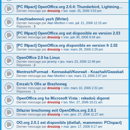
[PC INpact] OpenOffice.org 2.0.4: Thunderbird, Lightning...
Dernier message par
drouizig
«
lun. sept. 25, 2006 3:53 pm
Evezhiadennoù yezh (Writer)
Dernier message par
Alan Monfort
«
ven. juil. 21, 2006 12:15 am
Réponses :
3
[PC INpact] OpenOffice.org est disponible en version 2.03
Dernier message par
drouizig
«
ven. juin 30, 2006 9:34 am
[PC INpact] OpenOffice.org disponible en version fr 2.02
Dernier message par
drouizig
«
mar. mars 28, 2006 2:29 pm
OpenOffice 2.0 ha Linux
Dernier message par
jeremy
«
jeu. mars 23, 2006 12:49 pm
Réponses :
2
Mentrezh/Furmad - Kennaskañ/Kevreañ - Koazhañ/Gwaskañ
Dernier message par
Alan Monfort
«
lun. mars 13, 2006 2:07 pm
Emzalc'h Ofis ar Brezhoneg
Dernier message par
drouizig
«
ven. mars 10, 2006 2:31 pm
Réponses :
1
OpenOffice.org ha Microsoft Vista : rekedoù digoret
Dernier message par
drouizig
«
lun. févr. 27, 2006 10:21 am
Difazier brezhoneg evit OpenOffice.org 2.0.1
Dernier message par
drouizig
«
ven. janv. 27, 2006 11:27 am
OO.org 2.0.1 est disponible (diellañ, mammenn: PCInpact)
Dernier message par
drouizig
«
mar. janv. 17, 2006 9:17 am