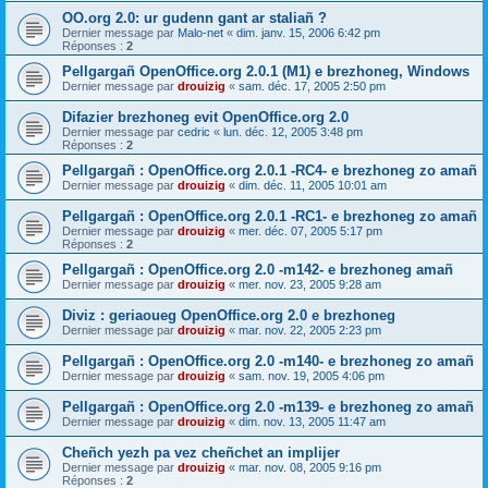
OO.org 2.0: ur gudenn gant ar staliañ ?
Dernier message par
Malo-net
«
dim. janv. 15, 2006 6:42 pm
Réponses :
2
Pellgargañ OpenOffice.org 2.0.1 (M1) e brezhoneg, Windows
Dernier message par
drouizig
«
sam. déc. 17, 2005 2:50 pm
Difazier brezhoneg evit OpenOffice.org 2.0
Dernier message par
cedric
«
lun. déc. 12, 2005 3:48 pm
Réponses :
2
Pellgargañ : OpenOffice.org 2.0.1 -RC4- e brezhoneg zo amañ
Dernier message par
drouizig
«
dim. déc. 11, 2005 10:01 am
Pellgargañ : OpenOffice.org 2.0.1 -RC1- e brezhoneg zo amañ
Dernier message par
drouizig
«
mer. déc. 07, 2005 5:17 pm
Réponses :
2
Pellgargañ : OpenOffice.org 2.0 -m142- e brezhoneg amañ
Dernier message par
drouizig
«
mer. nov. 23, 2005 9:28 am
Diviz : geriaoueg OpenOffice.org 2.0 e brezhoneg
Dernier message par
drouizig
«
mar. nov. 22, 2005 2:23 pm
Pellgargañ : OpenOffice.org 2.0 -m140- e brezhoneg zo amañ
Dernier message par
drouizig
«
sam. nov. 19, 2005 4:06 pm
Pellgargañ : OpenOffice.org 2.0 -m139- e brezhoneg zo amañ
Dernier message par
drouizig
«
dim. nov. 13, 2005 11:47 am
Cheñch yezh pa vez cheñchet an implijer
Dernier message par
drouizig
«
mar. nov. 08, 2005 9:16 pm
Réponses :
2