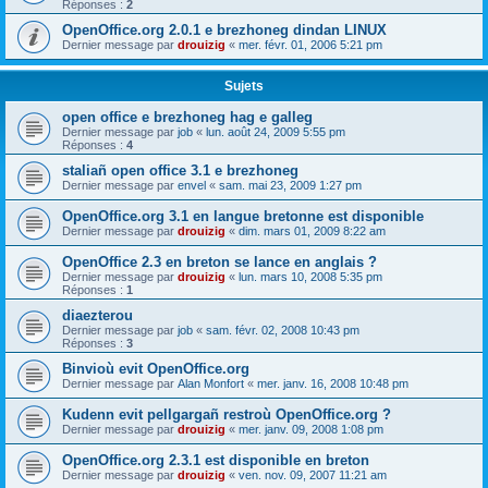
Réponses :
2
OpenOffice.org 2.0.1 e brezhoneg dindan LINUX
Dernier message par
drouizig
«
mer. févr. 01, 2006 5:21 pm
Sujets
open office e brezhoneg hag e galleg
Dernier message par
job
«
lun. août 24, 2009 5:55 pm
Réponses :
4
staliañ open office 3.1 e brezhoneg
Dernier message par
envel
«
sam. mai 23, 2009 1:27 pm
OpenOffice.org 3.1 en langue bretonne est disponible
Dernier message par
drouizig
«
dim. mars 01, 2009 8:22 am
OpenOffice 2.3 en breton se lance en anglais ?
Dernier message par
drouizig
«
lun. mars 10, 2008 5:35 pm
Réponses :
1
diaezterou
Dernier message par
job
«
sam. févr. 02, 2008 10:43 pm
Réponses :
3
Binvioù evit OpenOffice.org
Dernier message par
Alan Monfort
«
mer. janv. 16, 2008 10:48 pm
Kudenn evit pellgargañ restroù OpenOffice.org ?
Dernier message par
drouizig
«
mer. janv. 09, 2008 1:08 pm
OpenOffice.org 2.3.1 est disponible en breton
Dernier message par
drouizig
«
ven. nov. 09, 2007 11:21 am