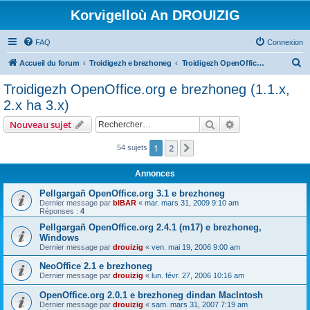
Korvigelloù An DROUIZIG
FAQ
Connexion
R
Accueil du forum
Troidigezh e brezhoneg
Troidigezh OpenOffice.org e brezhoneg (1.1.x, 2.x ha 3.x)
e
Troidigezh OpenOffice.org e brezhoneg (1.1.x,
c
2.x ha 3.x)
h
Rechercher
Recherche avanc
Nouveau sujet
e
r
1
2
Suivant
54 sujets
c
Annonces
h
Pellgargañ OpenOffice.org 3.1 e brezhoneg
e
Dernier message par
bIBAR
«
mar. mars 31, 2009 9:10 am
Réponses :
4
r
Pellgargañ OpenOffice.org 2.4.1 (m17) e brezhoneg,
Windows
Dernier message par
drouizig
«
ven. mai 19, 2006 9:00 am
NeoOffice 2.1 e brezhoneg
Dernier message par
drouizig
«
lun. févr. 27, 2006 10:16 am
OpenOffice.org 2.0.1 e brezhoneg dindan MacIntosh
Dernier message par
drouizig
«
sam. mars 31, 2007 7:19 am