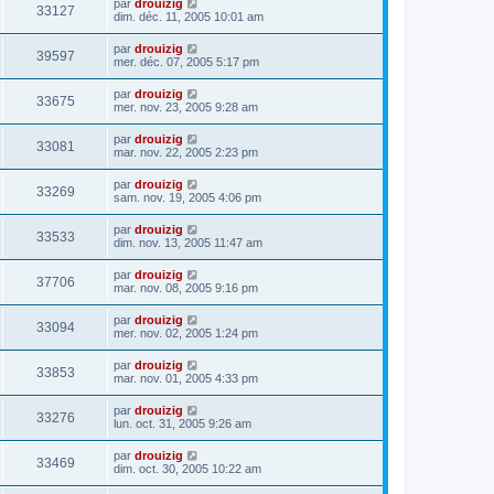
par
drouizig
33127
dim. déc. 11, 2005 10:01 am
par
drouizig
39597
mer. déc. 07, 2005 5:17 pm
par
drouizig
33675
mer. nov. 23, 2005 9:28 am
par
drouizig
33081
mar. nov. 22, 2005 2:23 pm
par
drouizig
33269
sam. nov. 19, 2005 4:06 pm
par
drouizig
33533
dim. nov. 13, 2005 11:47 am
par
drouizig
37706
mar. nov. 08, 2005 9:16 pm
par
drouizig
33094
mer. nov. 02, 2005 1:24 pm
par
drouizig
33853
mar. nov. 01, 2005 4:33 pm
par
drouizig
33276
lun. oct. 31, 2005 9:26 am
par
drouizig
33469
dim. oct. 30, 2005 10:22 am