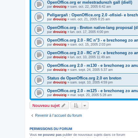
OpenOffice.org er melestradurezh gall (diell)
par
drouizig
»
sam. oct. 22, 2005 6:42 am
Pellgargañ : OpenOffice.org 2.0 -ofisiel- e bre
par
drouizig
»
ven. oct. 21, 2005 8:25 am
OpenOffice.org - Breton native-lang proposal (di
par
drouizig
»
lun. oct. 17, 2005 4:00 pm
OpenOffice.org 2.0 - RC n°3 - e brezhoneg zo am
par
drouizig
»
sam. oct. 15, 2005 2:03 pm
OpenOffice.org 2.0 - RC n°2 - e brezhoneg zo am
par
drouizig
»
lun. oct. 10, 2005 11:49 am
OpenOffice.org 2.0 - m130 - e brezhoneg zo ama
par
drouizig
»
sam. sept. 24, 2005 5:37 am
Status de OpenOffice.org 2.0 en breton
par
drouizig
»
sam. sept. 10, 2005 4:59 pm
OpenOffice.org 2.0 - m125 - e brezhoneg zo am
par
drouizig
»
mar. sept. 20, 2005 5:28 am
Nouveau sujet
Revenir à l’accueil du forum
PERMISSIONS DU FORUM
Vous
ne pouvez pas
publier de nouveaux sujets dans ce forum