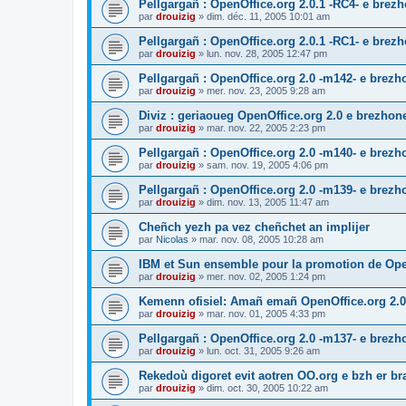
Pellgargañ : OpenOffice.org 2.0.1 -RC4- e bre
par
drouizig
»
dim. déc. 11, 2005 10:01 am
Pellgargañ : OpenOffice.org 2.0.1 -RC1- e bre
par
drouizig
»
lun. nov. 28, 2005 12:47 pm
Pellgargañ : OpenOffice.org 2.0 -m142- e brez
par
drouizig
»
mer. nov. 23, 2005 9:28 am
Diviz : geriaoueg OpenOffice.org 2.0 e brezhon
par
drouizig
»
mar. nov. 22, 2005 2:23 pm
Pellgargañ : OpenOffice.org 2.0 -m140- e brez
par
drouizig
»
sam. nov. 19, 2005 4:06 pm
Pellgargañ : OpenOffice.org 2.0 -m139- e brez
par
drouizig
»
dim. nov. 13, 2005 11:47 am
Cheñch yezh pa vez cheñchet an implijer
par
Nicolas
»
mar. nov. 08, 2005 10:28 am
IBM et Sun ensemble pour la promotion de Op
par
drouizig
»
mer. nov. 02, 2005 1:24 pm
Kemenn ofisiel: Amañ emañ OpenOffice.org 2.0
par
drouizig
»
mar. nov. 01, 2005 4:33 pm
Pellgargañ : OpenOffice.org 2.0 -m137- e brez
par
drouizig
»
lun. oct. 31, 2005 9:26 am
Rekedoù digoret evit aotren OO.org e bzh er bran
par
drouizig
»
dim. oct. 30, 2005 10:22 am