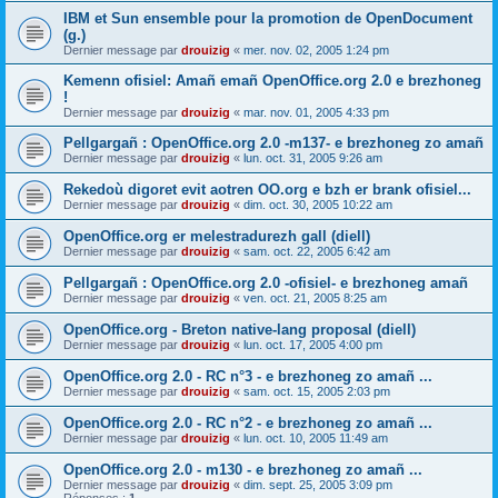
IBM et Sun ensemble pour la promotion de OpenDocument
(g.)
Dernier message par
drouizig
«
mer. nov. 02, 2005 1:24 pm
Kemenn ofisiel: Amañ emañ OpenOffice.org 2.0 e brezhoneg
!
Dernier message par
drouizig
«
mar. nov. 01, 2005 4:33 pm
Pellgargañ : OpenOffice.org 2.0 -m137- e brezhoneg zo amañ
Dernier message par
drouizig
«
lun. oct. 31, 2005 9:26 am
Rekedoù digoret evit aotren OO.org e bzh er brank ofisiel...
Dernier message par
drouizig
«
dim. oct. 30, 2005 10:22 am
OpenOffice.org er melestradurezh gall (diell)
Dernier message par
drouizig
«
sam. oct. 22, 2005 6:42 am
Pellgargañ : OpenOffice.org 2.0 -ofisiel- e brezhoneg amañ
Dernier message par
drouizig
«
ven. oct. 21, 2005 8:25 am
OpenOffice.org - Breton native-lang proposal (diell)
Dernier message par
drouizig
«
lun. oct. 17, 2005 4:00 pm
OpenOffice.org 2.0 - RC n°3 - e brezhoneg zo amañ ...
Dernier message par
drouizig
«
sam. oct. 15, 2005 2:03 pm
OpenOffice.org 2.0 - RC n°2 - e brezhoneg zo amañ ...
Dernier message par
drouizig
«
lun. oct. 10, 2005 11:49 am
OpenOffice.org 2.0 - m130 - e brezhoneg zo amañ ...
Dernier message par
drouizig
«
dim. sept. 25, 2005 3:09 pm