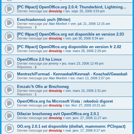
[PC INpact] OpenOffice.org 2.0.4: Thunderbird, Lightning...
Dernier message par
drouizig
«
lun. sept. 25, 2006 3:53 pm
Evezhiadennoù yezh (Writer)
Dernier message par
Alan Monfort
«
ven. juil. 21, 2006 12:15 am
Réponses :
3
[PC INpact] OpenOffice.org est disponible en version 2.03
Dernier message par
drouizig
«
ven. juin 30, 2006 9:34 am
[PC INpact] OpenOffice.org disponible en version fr 2.02
Dernier message par
drouizig
«
mar. mars 28, 2006 2:29 pm
OpenOffice 2.0 ha Linux
Dernier message par
jeremy
«
jeu. mars 23, 2006 12:49 pm
Réponses :
2
Mentrezh/Furmad - Kennaskañ/Kevreañ - Koazhañ/Gwaskañ
Dernier message par
Alan Monfort
«
lun. mars 13, 2006 2:07 pm
Emzalc'h Ofis ar Brezhoneg
Dernier message par
drouizig
«
ven. mars 10, 2006 2:31 pm
Réponses :
1
OpenOffice.org ha Microsoft Vista : rekedoù digoret
Dernier message par
drouizig
«
lun. févr. 27, 2006 10:21 am
Difazier brezhoneg evit OpenOffice.org 2.0.1
Dernier message par
drouizig
«
ven. janv. 27, 2006 11:27 am
OO.org 2.0.1 est disponible (diellañ, mammenn: PCInpact)
Dernier message par
drouizig
«
mar. janv. 17, 2006 9:17 am