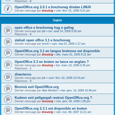
Réponses :
2
OpenOffice.org 2.0.1 e brezhoneg dindan LINUX
Dernier message par
drouizig
«
mer. févr. 01, 2006 5:21 pm
Sujets
open office e brezhoneg hag e galleg
Dernier message par
job
«
lun. août 24, 2009 5:55 pm
Réponses :
4
staliañ open office 3.1 e brezhoneg
Dernier message par
envel
«
sam. mai 23, 2009 1:27 pm
OpenOffice.org 3.1 en langue bretonne est disponible
Dernier message par
drouizig
«
dim. mars 01, 2009 8:22 am
OpenOffice 2.3 en breton se lance en anglais ?
Dernier message par
drouizig
«
lun. mars 10, 2008 5:35 pm
Réponses :
1
diaezterou
Dernier message par
job
«
sam. févr. 02, 2008 10:43 pm
Réponses :
3
Binvioù evit OpenOffice.org
Dernier message par
Alan Monfort
«
mer. janv. 16, 2008 10:48 pm
Kudenn evit pellgargañ restroù OpenOffice.org ?
Dernier message par
drouizig
«
mer. janv. 09, 2008 1:08 pm
OpenOffice.org 2.3.1 est disponible en breton
Dernier message par
drouizig
«
ven. nov. 09, 2007 11:21 am