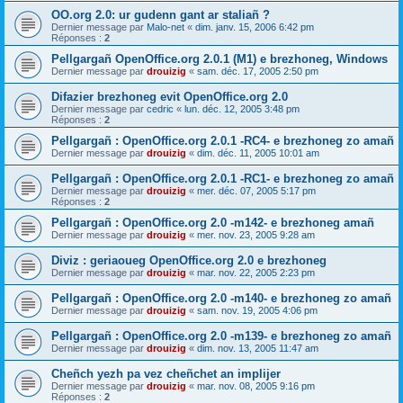
OO.org 2.0: ur gudenn gant ar staliañ ?
Dernier message par
Malo-net
«
dim. janv. 15, 2006 6:42 pm
Réponses :
2
Pellgargañ OpenOffice.org 2.0.1 (M1) e brezhoneg, Windows
Dernier message par
drouizig
«
sam. déc. 17, 2005 2:50 pm
Difazier brezhoneg evit OpenOffice.org 2.0
Dernier message par
cedric
«
lun. déc. 12, 2005 3:48 pm
Réponses :
2
Pellgargañ : OpenOffice.org 2.0.1 -RC4- e brezhoneg zo amañ
Dernier message par
drouizig
«
dim. déc. 11, 2005 10:01 am
Pellgargañ : OpenOffice.org 2.0.1 -RC1- e brezhoneg zo amañ
Dernier message par
drouizig
«
mer. déc. 07, 2005 5:17 pm
Réponses :
2
Pellgargañ : OpenOffice.org 2.0 -m142- e brezhoneg amañ
Dernier message par
drouizig
«
mer. nov. 23, 2005 9:28 am
Diviz : geriaoueg OpenOffice.org 2.0 e brezhoneg
Dernier message par
drouizig
«
mar. nov. 22, 2005 2:23 pm
Pellgargañ : OpenOffice.org 2.0 -m140- e brezhoneg zo amañ
Dernier message par
drouizig
«
sam. nov. 19, 2005 4:06 pm
Pellgargañ : OpenOffice.org 2.0 -m139- e brezhoneg zo amañ
Dernier message par
drouizig
«
dim. nov. 13, 2005 11:47 am
Cheñch yezh pa vez cheñchet an implijer
Dernier message par
drouizig
«
mar. nov. 08, 2005 9:16 pm
Réponses :
2