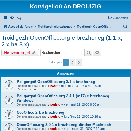
Korvigelloù An DROUIZIG
FAQ
Connexion
R
Accueil du forum
Troidigezh e brezhoneg
Troidigezh OpenOffice.org e brezhoneg (1.1.x, 2.x ha 3.x)
e
Troidigezh OpenOffice.org e brezhoneg (1.1.x,
c
2.x ha 3.x)
h
Rechercher
Recherche avanc
Nouveau sujet
e
r
1
2
Suivant
54 sujets
c
Annonces
h
Pellgargañ OpenOffice.org 3.1 e brezhoneg
e
Dernier message par
bIBAR
«
mar. mars 31, 2009 9:10 am
Réponses :
4
r
Pellgargañ OpenOffice.org 2.4.1 (m17) e brezhoneg,
Windows
Dernier message par
drouizig
«
ven. mai 19, 2006 9:00 am
NeoOffice 2.1 e brezhoneg
Dernier message par
drouizig
«
lun. févr. 27, 2006 10:16 am
OpenOffice.org 2.0.1 e brezhoneg dindan MacIntosh
Dernier message par
drouizig
«
sam. mars 31, 2007 7:19 am