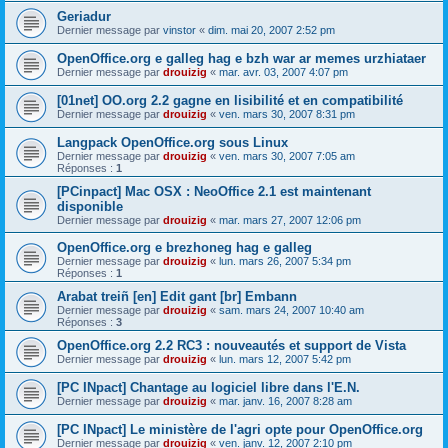
Geriadur
Dernier message par
vinstor
«
dim. mai 20, 2007 2:52 pm
OpenOffice.org e galleg hag e bzh war ar memes urzhiataer
Dernier message par
drouizig
«
mar. avr. 03, 2007 4:07 pm
[01net] OO.org 2.2 gagne en lisibilité et en compatibilité
Dernier message par
drouizig
«
ven. mars 30, 2007 8:31 pm
Langpack OpenOffice.org sous Linux
Dernier message par
drouizig
«
ven. mars 30, 2007 7:05 am
Réponses :
1
[PCinpact] Mac OSX : NeoOffice 2.1 est maintenant
disponible
Dernier message par
drouizig
«
mar. mars 27, 2007 12:06 pm
OpenOffice.org e brezhoneg hag e galleg
Dernier message par
drouizig
«
lun. mars 26, 2007 5:34 pm
Réponses :
1
Arabat treiñ [en] Edit gant [br] Embann
Dernier message par
drouizig
«
sam. mars 24, 2007 10:40 am
Réponses :
3
OpenOffice.org 2.2 RC3 : nouveautés et support de Vista
Dernier message par
drouizig
«
lun. mars 12, 2007 5:42 pm
[PC INpact] Chantage au logiciel libre dans l'E.N.
Dernier message par
drouizig
«
mar. janv. 16, 2007 8:28 am
[PC INpact] Le ministère de l'agri opte pour OpenOffice.org
Dernier message par
drouizig
«
ven. janv. 12, 2007 2:10 pm