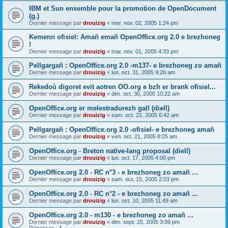
IBM et Sun ensemble pour la promotion de OpenDocument
(g.)
Dernier message par
drouizig
«
mer. nov. 02, 2005 1:24 pm
Kemenn ofisiel: Amañ emañ OpenOffice.org 2.0 e brezhoneg
!
Dernier message par
drouizig
«
mar. nov. 01, 2005 4:33 pm
Pellgargañ : OpenOffice.org 2.0 -m137- e brezhoneg zo amañ
Dernier message par
drouizig
«
lun. oct. 31, 2005 9:26 am
Rekedoù digoret evit aotren OO.org e bzh er brank ofisiel...
Dernier message par
drouizig
«
dim. oct. 30, 2005 10:22 am
OpenOffice.org er melestradurezh gall (diell)
Dernier message par
drouizig
«
sam. oct. 22, 2005 6:42 am
Pellgargañ : OpenOffice.org 2.0 -ofisiel- e brezhoneg amañ
Dernier message par
drouizig
«
ven. oct. 21, 2005 8:25 am
OpenOffice.org - Breton native-lang proposal (diell)
Dernier message par
drouizig
«
lun. oct. 17, 2005 4:00 pm
OpenOffice.org 2.0 - RC n°3 - e brezhoneg zo amañ ...
Dernier message par
drouizig
«
sam. oct. 15, 2005 2:03 pm
OpenOffice.org 2.0 - RC n°2 - e brezhoneg zo amañ ...
Dernier message par
drouizig
«
lun. oct. 10, 2005 11:49 am
OpenOffice.org 2.0 - m130 - e brezhoneg zo amañ ...
Dernier message par
drouizig
«
dim. sept. 25, 2005 3:09 pm