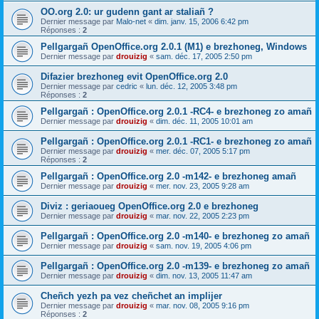
OO.org 2.0: ur gudenn gant ar staliañ ?
Dernier message par
Malo-net
«
dim. janv. 15, 2006 6:42 pm
Réponses :
2
Pellgargañ OpenOffice.org 2.0.1 (M1) e brezhoneg, Windows
Dernier message par
drouizig
«
sam. déc. 17, 2005 2:50 pm
Difazier brezhoneg evit OpenOffice.org 2.0
Dernier message par
cedric
«
lun. déc. 12, 2005 3:48 pm
Réponses :
2
Pellgargañ : OpenOffice.org 2.0.1 -RC4- e brezhoneg zo amañ
Dernier message par
drouizig
«
dim. déc. 11, 2005 10:01 am
Pellgargañ : OpenOffice.org 2.0.1 -RC1- e brezhoneg zo amañ
Dernier message par
drouizig
«
mer. déc. 07, 2005 5:17 pm
Réponses :
2
Pellgargañ : OpenOffice.org 2.0 -m142- e brezhoneg amañ
Dernier message par
drouizig
«
mer. nov. 23, 2005 9:28 am
Diviz : geriaoueg OpenOffice.org 2.0 e brezhoneg
Dernier message par
drouizig
«
mar. nov. 22, 2005 2:23 pm
Pellgargañ : OpenOffice.org 2.0 -m140- e brezhoneg zo amañ
Dernier message par
drouizig
«
sam. nov. 19, 2005 4:06 pm
Pellgargañ : OpenOffice.org 2.0 -m139- e brezhoneg zo amañ
Dernier message par
drouizig
«
dim. nov. 13, 2005 11:47 am
Cheñch yezh pa vez cheñchet an implijer
Dernier message par
drouizig
«
mar. nov. 08, 2005 9:16 pm
Réponses :
2