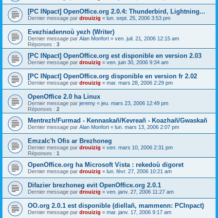
[PC INpact] OpenOffice.org 2.0.4: Thunderbird, Lightning...
Dernier message par
drouizig
«
lun. sept. 25, 2006 3:53 pm
Evezhiadennoù yezh (Writer)
Dernier message par
Alan Monfort
«
ven. juil. 21, 2006 12:15 am
Réponses :
3
[PC INpact] OpenOffice.org est disponible en version 2.03
Dernier message par
drouizig
«
ven. juin 30, 2006 9:34 am
[PC INpact] OpenOffice.org disponible en version fr 2.02
Dernier message par
drouizig
«
mar. mars 28, 2006 2:29 pm
OpenOffice 2.0 ha Linux
Dernier message par
jeremy
«
jeu. mars 23, 2006 12:49 pm
Réponses :
2
Mentrezh/Furmad - Kennaskañ/Kevreañ - Koazhañ/Gwaskañ
Dernier message par
Alan Monfort
«
lun. mars 13, 2006 2:07 pm
Emzalc'h Ofis ar Brezhoneg
Dernier message par
drouizig
«
ven. mars 10, 2006 2:31 pm
Réponses :
1
OpenOffice.org ha Microsoft Vista : rekedoù digoret
Dernier message par
drouizig
«
lun. févr. 27, 2006 10:21 am
Difazier brezhoneg evit OpenOffice.org 2.0.1
Dernier message par
drouizig
«
ven. janv. 27, 2006 11:27 am
OO.org 2.0.1 est disponible (diellañ, mammenn: PCInpact)
Dernier message par
drouizig
«
mar. janv. 17, 2006 9:17 am