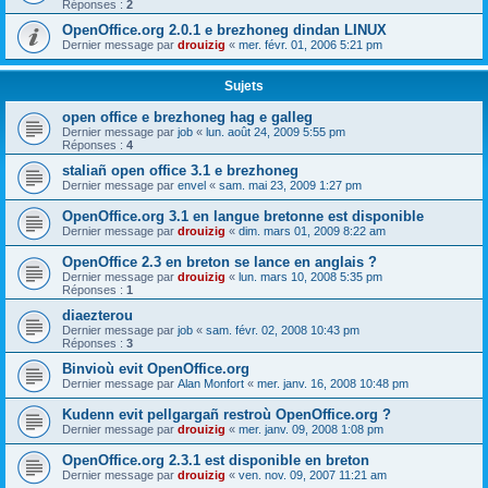
Réponses :
2
OpenOffice.org 2.0.1 e brezhoneg dindan LINUX
Dernier message par
drouizig
«
mer. févr. 01, 2006 5:21 pm
Sujets
open office e brezhoneg hag e galleg
Dernier message par
job
«
lun. août 24, 2009 5:55 pm
Réponses :
4
staliañ open office 3.1 e brezhoneg
Dernier message par
envel
«
sam. mai 23, 2009 1:27 pm
OpenOffice.org 3.1 en langue bretonne est disponible
Dernier message par
drouizig
«
dim. mars 01, 2009 8:22 am
OpenOffice 2.3 en breton se lance en anglais ?
Dernier message par
drouizig
«
lun. mars 10, 2008 5:35 pm
Réponses :
1
diaezterou
Dernier message par
job
«
sam. févr. 02, 2008 10:43 pm
Réponses :
3
Binvioù evit OpenOffice.org
Dernier message par
Alan Monfort
«
mer. janv. 16, 2008 10:48 pm
Kudenn evit pellgargañ restroù OpenOffice.org ?
Dernier message par
drouizig
«
mer. janv. 09, 2008 1:08 pm
OpenOffice.org 2.3.1 est disponible en breton
Dernier message par
drouizig
«
ven. nov. 09, 2007 11:21 am