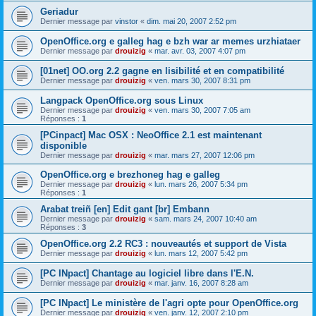
Geriadur
Dernier message par
vinstor
«
dim. mai 20, 2007 2:52 pm
OpenOffice.org e galleg hag e bzh war ar memes urzhiataer
Dernier message par
drouizig
«
mar. avr. 03, 2007 4:07 pm
[01net] OO.org 2.2 gagne en lisibilité et en compatibilité
Dernier message par
drouizig
«
ven. mars 30, 2007 8:31 pm
Langpack OpenOffice.org sous Linux
Dernier message par
drouizig
«
ven. mars 30, 2007 7:05 am
Réponses :
1
[PCinpact] Mac OSX : NeoOffice 2.1 est maintenant
disponible
Dernier message par
drouizig
«
mar. mars 27, 2007 12:06 pm
OpenOffice.org e brezhoneg hag e galleg
Dernier message par
drouizig
«
lun. mars 26, 2007 5:34 pm
Réponses :
1
Arabat treiñ [en] Edit gant [br] Embann
Dernier message par
drouizig
«
sam. mars 24, 2007 10:40 am
Réponses :
3
OpenOffice.org 2.2 RC3 : nouveautés et support de Vista
Dernier message par
drouizig
«
lun. mars 12, 2007 5:42 pm
[PC INpact] Chantage au logiciel libre dans l'E.N.
Dernier message par
drouizig
«
mar. janv. 16, 2007 8:28 am
[PC INpact] Le ministère de l'agri opte pour OpenOffice.org
Dernier message par
drouizig
«
ven. janv. 12, 2007 2:10 pm