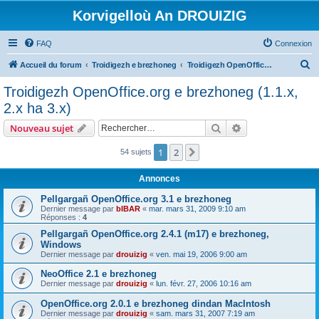
Korvigelloù An DROUIZIG
FAQ
Connexion
R
Accueil du forum
Troidigezh e brezhoneg
Troidigezh OpenOffice.org e brezhoneg (1.1.x, 2.x ha 3.x)
e
Troidigezh OpenOffice.org e brezhoneg (1.1.x,
c
2.x ha 3.x)
h
Rechercher
Recherche avanc
Nouveau sujet
e
r
1
2
Suivant
54 sujets
c
Annonces
h
Pellgargañ OpenOffice.org 3.1 e brezhoneg
e
Dernier message par
bIBAR
«
mar. mars 31, 2009 9:10 am
Réponses :
4
r
Pellgargañ OpenOffice.org 2.4.1 (m17) e brezhoneg,
Windows
Dernier message par
drouizig
«
ven. mai 19, 2006 9:00 am
NeoOffice 2.1 e brezhoneg
Dernier message par
drouizig
«
lun. févr. 27, 2006 10:16 am
OpenOffice.org 2.0.1 e brezhoneg dindan MacIntosh
Dernier message par
drouizig
«
sam. mars 31, 2007 7:19 am