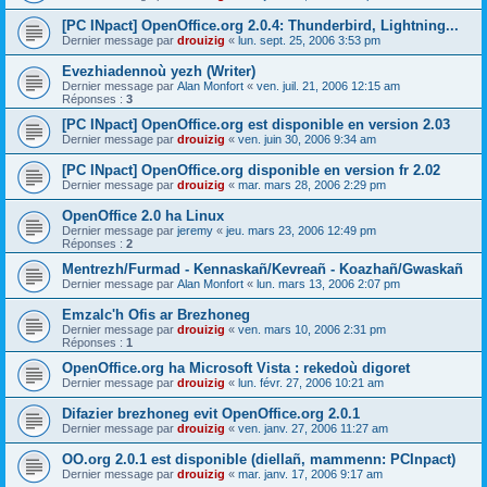
[PC INpact] OpenOffice.org 2.0.4: Thunderbird, Lightning...
Dernier message par
drouizig
«
lun. sept. 25, 2006 3:53 pm
Evezhiadennoù yezh (Writer)
Dernier message par
Alan Monfort
«
ven. juil. 21, 2006 12:15 am
Réponses :
3
[PC INpact] OpenOffice.org est disponible en version 2.03
Dernier message par
drouizig
«
ven. juin 30, 2006 9:34 am
[PC INpact] OpenOffice.org disponible en version fr 2.02
Dernier message par
drouizig
«
mar. mars 28, 2006 2:29 pm
OpenOffice 2.0 ha Linux
Dernier message par
jeremy
«
jeu. mars 23, 2006 12:49 pm
Réponses :
2
Mentrezh/Furmad - Kennaskañ/Kevreañ - Koazhañ/Gwaskañ
Dernier message par
Alan Monfort
«
lun. mars 13, 2006 2:07 pm
Emzalc'h Ofis ar Brezhoneg
Dernier message par
drouizig
«
ven. mars 10, 2006 2:31 pm
Réponses :
1
OpenOffice.org ha Microsoft Vista : rekedoù digoret
Dernier message par
drouizig
«
lun. févr. 27, 2006 10:21 am
Difazier brezhoneg evit OpenOffice.org 2.0.1
Dernier message par
drouizig
«
ven. janv. 27, 2006 11:27 am
OO.org 2.0.1 est disponible (diellañ, mammenn: PCInpact)
Dernier message par
drouizig
«
mar. janv. 17, 2006 9:17 am