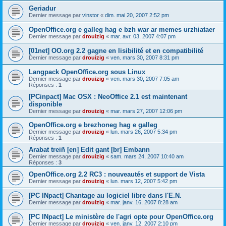
Geriadur
Dernier message par
vinstor
«
dim. mai 20, 2007 2:52 pm
OpenOffice.org e galleg hag e bzh war ar memes urzhiataer
Dernier message par
drouizig
«
mar. avr. 03, 2007 4:07 pm
[01net] OO.org 2.2 gagne en lisibilité et en compatibilité
Dernier message par
drouizig
«
ven. mars 30, 2007 8:31 pm
Langpack OpenOffice.org sous Linux
Dernier message par
drouizig
«
ven. mars 30, 2007 7:05 am
Réponses :
1
[PCinpact] Mac OSX : NeoOffice 2.1 est maintenant
disponible
Dernier message par
drouizig
«
mar. mars 27, 2007 12:06 pm
OpenOffice.org e brezhoneg hag e galleg
Dernier message par
drouizig
«
lun. mars 26, 2007 5:34 pm
Réponses :
1
Arabat treiñ [en] Edit gant [br] Embann
Dernier message par
drouizig
«
sam. mars 24, 2007 10:40 am
Réponses :
3
OpenOffice.org 2.2 RC3 : nouveautés et support de Vista
Dernier message par
drouizig
«
lun. mars 12, 2007 5:42 pm
[PC INpact] Chantage au logiciel libre dans l'E.N.
Dernier message par
drouizig
«
mar. janv. 16, 2007 8:28 am
[PC INpact] Le ministère de l'agri opte pour OpenOffice.org
Dernier message par
drouizig
«
ven. janv. 12, 2007 2:10 pm