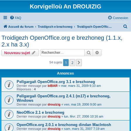
Korvigelloù An DROUIZIG
FAQ
Connexion
R
Accueil du forum
Troidigezh e brezhoneg
Troidigezh OpenOffice.org e brezhoneg (1.1.x, 2.x ha 3.x)
e
Troidigezh OpenOffice.org e brezhoneg (1.1.x,
c
2.x ha 3.x)
h
Rechercher
Recherche avanc
Nouveau sujet
e
r
1
2
Suivant
54 sujets
c
Annonces
h
Pellgargañ OpenOffice.org 3.1 e brezhoneg
e
Dernier message par
bIBAR
«
mar. mars 31, 2009 9:10 am
Réponses :
4
r
Pellgargañ OpenOffice.org 2.4.1 (m17) e brezhoneg,
Windows
Dernier message par
drouizig
«
ven. mai 19, 2006 9:00 am
NeoOffice 2.1 e brezhoneg
Dernier message par
drouizig
«
lun. févr. 27, 2006 10:16 am
OpenOffice.org 2.0.1 e brezhoneg dindan MacIntosh
Dernier message par
drouizig
«
sam. mars 31, 2007 7:19 am