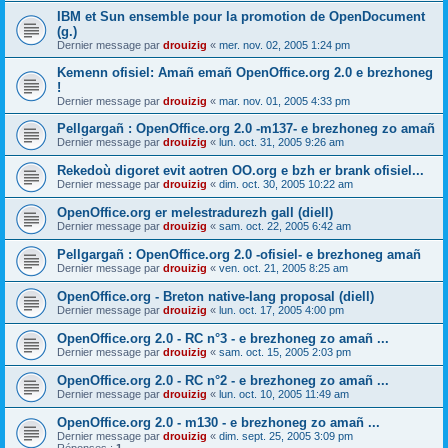
IBM et Sun ensemble pour la promotion de OpenDocument
(g.)
Dernier message par
drouizig
«
mer. nov. 02, 2005 1:24 pm
Kemenn ofisiel: Amañ emañ OpenOffice.org 2.0 e brezhoneg
!
Dernier message par
drouizig
«
mar. nov. 01, 2005 4:33 pm
Pellgargañ : OpenOffice.org 2.0 -m137- e brezhoneg zo amañ
Dernier message par
drouizig
«
lun. oct. 31, 2005 9:26 am
Rekedoù digoret evit aotren OO.org e bzh er brank ofisiel...
Dernier message par
drouizig
«
dim. oct. 30, 2005 10:22 am
OpenOffice.org er melestradurezh gall (diell)
Dernier message par
drouizig
«
sam. oct. 22, 2005 6:42 am
Pellgargañ : OpenOffice.org 2.0 -ofisiel- e brezhoneg amañ
Dernier message par
drouizig
«
ven. oct. 21, 2005 8:25 am
OpenOffice.org - Breton native-lang proposal (diell)
Dernier message par
drouizig
«
lun. oct. 17, 2005 4:00 pm
OpenOffice.org 2.0 - RC n°3 - e brezhoneg zo amañ ...
Dernier message par
drouizig
«
sam. oct. 15, 2005 2:03 pm
OpenOffice.org 2.0 - RC n°2 - e brezhoneg zo amañ ...
Dernier message par
drouizig
«
lun. oct. 10, 2005 11:49 am
OpenOffice.org 2.0 - m130 - e brezhoneg zo amañ ...
Dernier message par
drouizig
«
dim. sept. 25, 2005 3:09 pm