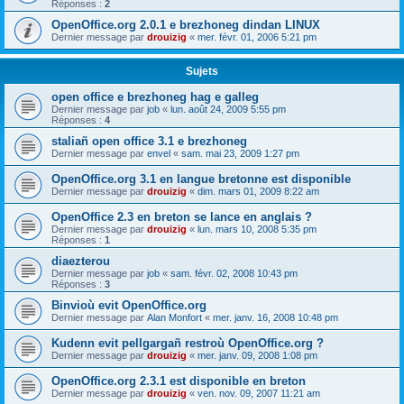
Réponses :
2
OpenOffice.org 2.0.1 e brezhoneg dindan LINUX
Dernier message par
drouizig
«
mer. févr. 01, 2006 5:21 pm
Sujets
open office e brezhoneg hag e galleg
Dernier message par
job
«
lun. août 24, 2009 5:55 pm
Réponses :
4
staliañ open office 3.1 e brezhoneg
Dernier message par
envel
«
sam. mai 23, 2009 1:27 pm
OpenOffice.org 3.1 en langue bretonne est disponible
Dernier message par
drouizig
«
dim. mars 01, 2009 8:22 am
OpenOffice 2.3 en breton se lance en anglais ?
Dernier message par
drouizig
«
lun. mars 10, 2008 5:35 pm
Réponses :
1
diaezterou
Dernier message par
job
«
sam. févr. 02, 2008 10:43 pm
Réponses :
3
Binvioù evit OpenOffice.org
Dernier message par
Alan Monfort
«
mer. janv. 16, 2008 10:48 pm
Kudenn evit pellgargañ restroù OpenOffice.org ?
Dernier message par
drouizig
«
mer. janv. 09, 2008 1:08 pm
OpenOffice.org 2.3.1 est disponible en breton
Dernier message par
drouizig
«
ven. nov. 09, 2007 11:21 am