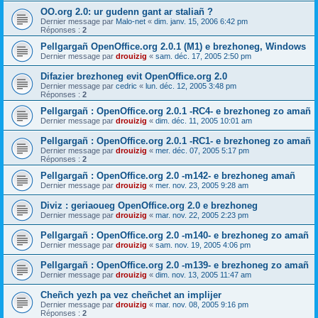
OO.org 2.0: ur gudenn gant ar staliañ ?
Dernier message par
Malo-net
«
dim. janv. 15, 2006 6:42 pm
Réponses :
2
Pellgargañ OpenOffice.org 2.0.1 (M1) e brezhoneg, Windows
Dernier message par
drouizig
«
sam. déc. 17, 2005 2:50 pm
Difazier brezhoneg evit OpenOffice.org 2.0
Dernier message par
cedric
«
lun. déc. 12, 2005 3:48 pm
Réponses :
2
Pellgargañ : OpenOffice.org 2.0.1 -RC4- e brezhoneg zo amañ
Dernier message par
drouizig
«
dim. déc. 11, 2005 10:01 am
Pellgargañ : OpenOffice.org 2.0.1 -RC1- e brezhoneg zo amañ
Dernier message par
drouizig
«
mer. déc. 07, 2005 5:17 pm
Réponses :
2
Pellgargañ : OpenOffice.org 2.0 -m142- e brezhoneg amañ
Dernier message par
drouizig
«
mer. nov. 23, 2005 9:28 am
Diviz : geriaoueg OpenOffice.org 2.0 e brezhoneg
Dernier message par
drouizig
«
mar. nov. 22, 2005 2:23 pm
Pellgargañ : OpenOffice.org 2.0 -m140- e brezhoneg zo amañ
Dernier message par
drouizig
«
sam. nov. 19, 2005 4:06 pm
Pellgargañ : OpenOffice.org 2.0 -m139- e brezhoneg zo amañ
Dernier message par
drouizig
«
dim. nov. 13, 2005 11:47 am
Cheñch yezh pa vez cheñchet an implijer
Dernier message par
drouizig
«
mar. nov. 08, 2005 9:16 pm
Réponses :
2